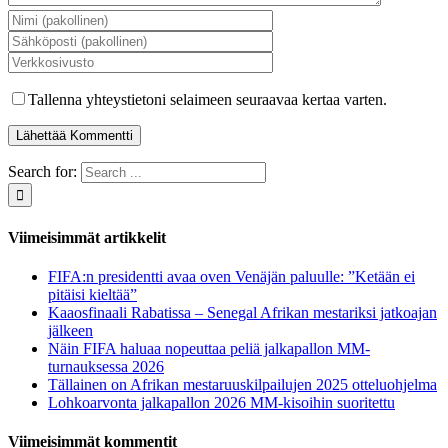
Tallenna yhteystietoni selaimeen seuraavaa kertaa varten.
Search for:
Viimeisimmät artikkelit
FIFA:n presidentti avaa oven Venäjän paluulle: ”Ketään ei
pitäisi kieltää”
Kaaosfinaali Rabatissa – Senegal Afrikan mestariksi jatkoajan
jälkeen
Näin FIFA haluaa nopeuttaa peliä jalkapallon MM-
turnauksessa 2026
Tällainen on Afrikan mestaruuskilpailujen 2025 otteluohjelma
Lohkoarvonta jalkapallon 2026 MM-kisoihin suoritettu
Viimeisimmät kommentit