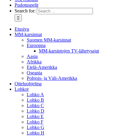
Pudotuspelit
Search for:
Etusivu
MM-karsinnat
Suomen MM-karsinnat
Eurooppa
MM-karsintojen TV-lähetysajat
Aasia
Afrikka
Etelä-Amerikka
Oseania
Pohjois- ja Väli-Amerikka
Otteluohjelma
Lohkot
Lohko A
Lohko B
Lohko C
Lohko D
Lohko E
Lohko F
Lohko G
Lohko H