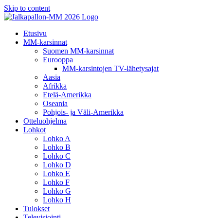
Skip to content
Etusivu
MM-karsinnat
Suomen MM-karsinnat
Eurooppa
MM-karsintojen TV-lähetysajat
Aasia
Afrikka
Etelä-Amerikka
Oseania
Pohjois- ja Väli-Amerikka
Otteluohjelma
Lohkot
Lohko A
Lohko B
Lohko C
Lohko D
Lohko E
Lohko F
Lohko G
Lohko H
Tulokset
Televisiointi