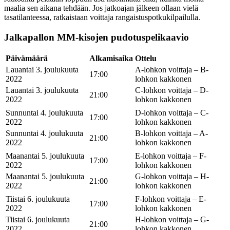
maalia sen aikana tehdään. Jos jatkoajan jälkeen ollaan vielä
tasatilanteessa, ratkaistaan voittaja rangaistuspotkukilpailulla.
Jalkapallon MM-kisojen pudotuspelikaavio
Päivämäärä
Alkamisaika
Ottelu
Lauantai 3. joulukuuta
A-lohkon voittaja – B-
17:00
2022
lohkon kakkonen
Lauantai 3. joulukuuta
C-lohkon voittaja – D-
21:00
2022
lohkon kakkonen
Sunnuntai 4. joulukuuta
D-lohkon voittaja – C-
17:00
2022
lohkon kakkonen
Sunnuntai 4. joulukuuta
B-lohkon voittaja – A-
21:00
2022
lohkon kakkonen
Maanantai 5. joulukuuta
E-lohkon voittaja – F-
17:00
2022
lohkon kakkonen
Maanantai 5. joulukuuta
G-lohkon voittaja – H-
21:00
2022
lohkon kakkonen
Tiistai 6. joulukuuta
F-lohkon voittaja – E-
17:00
2022
lohkon kakkonen
Tiistai 6. joulukuuta
H-lohkon voittaja – G-
21:00
2022
lohkon kakkonen