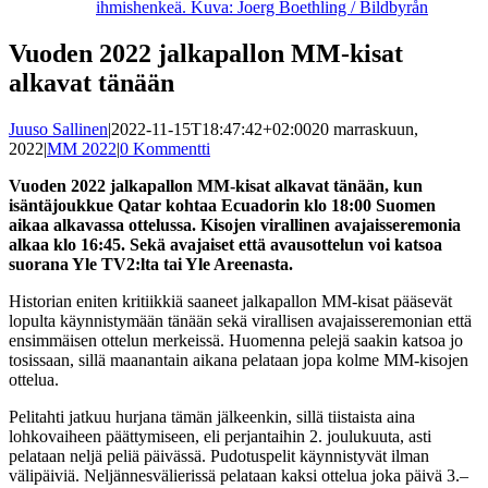
ihmishenkeä. Kuva: Joerg Boethling / Bildbyrån
Vuoden 2022 jalkapallon MM-kisat
alkavat tänään
Juuso Sallinen
|
2022-11-15T18:47:42+02:00
20 marraskuun,
2022
|
MM 2022
|
0 Kommentti
Vuoden 2022 jalkapallon MM-kisat alkavat tänään, kun
isäntäjoukkue Qatar kohtaa Ecuadorin klo 18:00 Suomen
aikaa alkavassa ottelussa. Kisojen virallinen avajaisseremonia
alkaa klo 16:45. Sekä avajaiset että avausottelun voi katsoa
suorana Yle TV2:lta tai Yle Areenasta.
Historian eniten kritiikkiä saaneet jalkapallon MM-kisat pääsevät
lopulta käynnistymään tänään sekä virallisen avajaisseremonian että
ensimmäisen ottelun merkeissä. Huomenna pelejä saakin katsoa jo
tosissaan, sillä maanantain aikana pelataan jopa kolme MM-kisojen
ottelua.
Pelitahti jatkuu hurjana tämän jälkeenkin, sillä tiistaista aina
lohkovaiheen päättymiseen, eli perjantaihin 2. joulukuuta, asti
pelataan neljä peliä päivässä. Pudotuspelit käynnistyvät ilman
välipäiviä. Neljännesvälierissä pelataan kaksi ottelua joka päivä 3.–