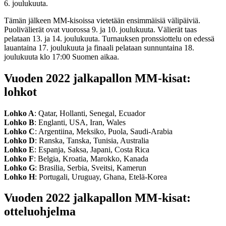
6. joulukuuta.
Tämän jälkeen MM-kisoissa vietetään ensimmäisiä välipäiviä.
Puolivälierät ovat vuorossa 9. ja 10. joulukuuta. Välierät taas
pelataan 13. ja 14. joulukuuta. Turnauksen pronssiottelu on edessä
lauantaina 17. joulukuuta ja finaali pelataan sunnuntaina 18.
joulukuuta klo 17:00 Suomen aikaa.
Vuoden 2022 jalkapallon MM-kisat:
lohkot
Lohko A
: Qatar, Hollanti, Senegal, Ecuador
Lohko B
: Englanti, USA, Iran, Wales
Lohko C
: Argentiina, Meksiko, Puola, Saudi-Arabia
Lohko D
: Ranska, Tanska, Tunisia, Australia
Lohko E
: Espanja, Saksa, Japani, Costa Rica
Lohko F
: Belgia, Kroatia, Marokko, Kanada
Lohko G
: Brasilia, Serbia, Sveitsi, Kamerun
Lohko H
: Portugali, Uruguay, Ghana, Etelä-Korea
Vuoden 2022 jalkapallon MM-kisat:
otteluohjelma