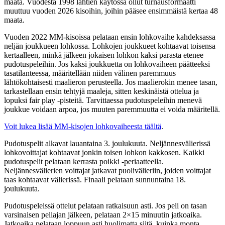
maata. Vuodesta 1998 lähtien käytössä ollut turnausformaatti
muuttuu vuoden 2026 kisoihin, joihin pääsee ensimmäistä kertaa 48
maata.
Vuoden 2022 MM-kisoissa pelataan ensin lohkovaihe kahdeksassa
neljän joukkueen lohkossa. Lohkojen joukkueet kohtaavat toisensa
kertaalleen, minkä jälkeen jokaisen lohkon kaksi parasta etenee
pudotuspeleihin. Jos kaksi joukkuetta on lohkovaiheen päätteeksi
tasatilanteessa, määritellään niiden välinen paremmuus
lähtökohtaisesti maalieron perusteella. Jos maalierokin menee tasan,
tarkastellaan ensin tehtyjä maaleja, sitten keskinäistä ottelua ja
lopuksi fair play -pisteitä. Tarvittaessa pudotuspeleihin menevä
joukkue voidaan arpoa, jos muuten paremmuutta ei voida määritellä.
Voit lukea lisää MM-kisojen lohkovaiheesta täältä
.
Pudotuspelit alkavat lauantaina 3. joulukuuta. Neljännesvälierissä
lohkovoittajat kohtaavat jonkin toisen lohkon kakkosen. Kaikki
pudotuspelit pelataan kerrasta poikki -periaatteella.
Neljännesvälierien voittajat jatkavat puolivälieriin, joiden voittajat
taas kohtaavat välierissä. Finaali pelataan sunnuntaina 18.
joulukuuta.
Pudotuspeleissä ottelut pelataan ratkaisuun asti. Jos peli on tasan
varsinaisen peliajan jälkeen, pelataan 2×15 minuutin jatkoaika.
Jatkoaika pelataan loppuun asti huolimatta siitä, kuinka monta