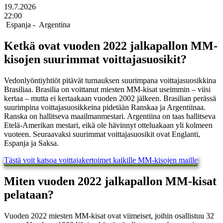
19.7.2026
22:00
Espanja -
Argentina
Ketkä ovat vuoden 2022 jalkapallon MM-
kisojen suurimmat voittajasuosikit?
Vedonlyöntiyhtiöt pitävät turnauksen suurimpana voittajasuosikkina
Brasiliaa. Brasilia on voittanut miesten MM-kisat useimmin – viisi
kertaa – mutta ei kertaakaan vuoden 2002 jälkeen. Brasilian perässä
suurimpina voittajasuosikkeina pidetään Ranskaa ja Argentiinaa.
Ranska on hallitseva maailmanmestari. Argentiina on taas hallitseva
Etelä-Amerikan mestari, eikä ole hävinnyt otteluakaan yli kolmeen
vuoteen. Seuraavaksi suurimmat voittajasuosikit ovat Englanti,
Espanja ja Saksa.
Tästä voit katsoa voittajakertoimet kaikille MM-kisojen maille
Miten vuoden 2022 jalkapallon MM-kisat
pelataan?
Vuoden 2022 miesten MM-kisat ovat viimeiset, joihin osallistuu 32