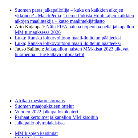
Suomen paras jalkapalloilija – kuka on kaikkien aikojen
ykkönen? - MatchPedia
:
Teemu Pukista Huuhkajien kaikkien
aikojen maalintekijä – katso maalintekijätilasto
Arto Kujanpää
:
Näin FIFA haluaa nopeuttaa peliä jalkapallon
MM-turnauksessa 2026
Luka
:
Ranska lohkovoittoon maali-iloittelun päätteeksi
Luka
:
Ranska lohkovoittoon maali-iloittelun päätteeksi
Juuso Sallinen
:
Jalkapallon naisten MM-kisat 2023 alkavat
huomenna – lue kattava infopaketti!
Afrikan mestaruusturnaus
Suomen maajoukkueen ottelut
Vuoden 2022 jalkapallokalenteri
Parhaat kertoimet jalkapallon MM-kisoihin
Jalkapallo olympialaisissa
MM-kisojen karsinnat