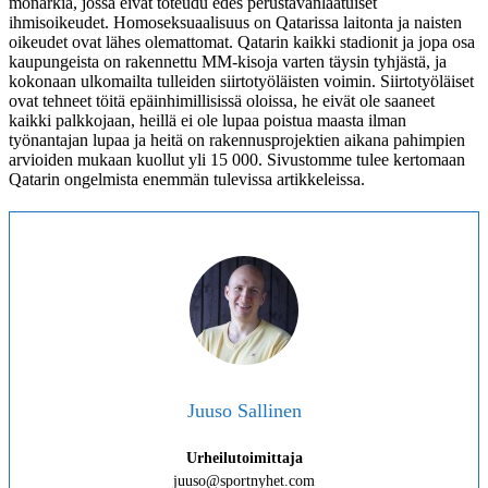
monarkia, jossa eivät toteudu edes perustavanlaatuiset
ihmisoikeudet. Homoseksuaalisuus on Qatarissa laitonta ja naisten
oikeudet ovat lähes olemattomat. Qatarin kaikki stadionit ja jopa osa
kaupungeista on rakennettu MM-kisoja varten täysin tyhjästä, ja
kokonaan ulkomailta tulleiden siirtotyöläisten voimin. Siirtotyöläiset
ovat tehneet töitä epäinhimillisissä oloissa, he eivät ole saaneet
kaikki palkkojaan, heillä ei ole lupaa poistua maasta ilman
työnantajan lupaa ja heitä on rakennusprojektien aikana pahimpien
arvioiden mukaan kuollut yli 15 000. Sivustomme tulee kertomaan
Qatarin ongelmista enemmän tulevissa artikkeleissa.
Juuso Sallinen
Urheilutoimittaja
juuso@sportnyhet.com