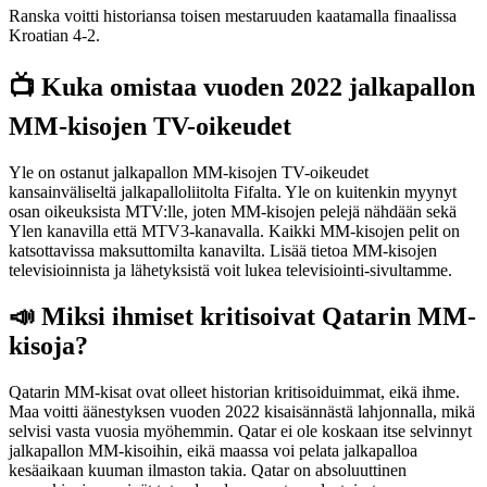
Ranska voitti historiansa toisen mestaruuden kaatamalla finaalissa
Kroatian 4-2.
📺 Kuka omistaa vuoden 2022 jalkapallon
MM-kisojen TV-oikeudet
Yle on ostanut jalkapallon MM-kisojen TV-oikeudet
kansainväliseltä jalkapalloliitolta Fifalta. Yle on kuitenkin myynyt
osan oikeuksista MTV:lle, joten MM-kisojen pelejä nähdään sekä
Ylen kanavilla että MTV3-kanavalla. Kaikki MM-kisojen pelit on
katsottavissa maksuttomilta kanavilta. Lisää tietoa MM-kisojen
televisioinnista ja lähetyksistä voit lukea televisiointi-sivultamme.
📣 Miksi ihmiset kritisoivat Qatarin MM-
kisoja?
Qatarin MM-kisat ovat olleet historian kritisoiduimmat, eikä ihme.
Maa voitti äänestyksen vuoden 2022 kisaisännästä lahjonnalla, mikä
selvisi vasta vuosia myöhemmin. Qatar ei ole koskaan itse selvinnyt
jalkapallon MM-kisoihin, eikä maassa voi pelata jalkapalloa
kesäaikaan kuuman ilmaston takia. Qatar on absoluuttinen