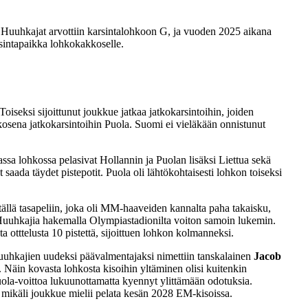
uuhkajat arvottiin karsintalohkoon G, ja vuoden 2025 aikana
arsintapaikka lohkokakkoselle.
seksi sijoittunut joukkue jatkaa jatkokarsintoihin, joiden
kosena jatkokarsintoihin Puola. Suomi ei vieläkään onnistunut
ssa lohkossa pelasivat Hollannin ja Puolan lisäksi Liettua sekä
aada täydet pistepotit. Puola oli lähtökohtaisesti lohkon toiseksi
tällä tasapeliin, joka oli MM-haaveiden kannalta paha takaisku,
tti Huuhkajia hakemalla Olympiastadionilta voiton samoin lukemin.
 otttelusta 10 pistettä, sijoittuen lohkon kolmanneksi.
uhkajien uudeksi päävalmentajaksi nimettiin tanskalainen
Jacob
 Näin kovasta lohkosta kisoihin yltäminen olisi kuitenkin
Puola-voittoa lukuunottamatta kyennyt ylittämään odotuksia.
, mikäli joukkue mielii pelata kesän 2028 EM-kisoissa.