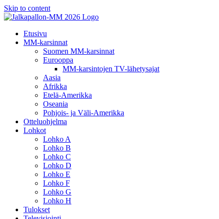
Skip to content
Etusivu
MM-karsinnat
Suomen MM-karsinnat
Eurooppa
MM-karsintojen TV-lähetysajat
Aasia
Afrikka
Etelä-Amerikka
Oseania
Pohjois- ja Väli-Amerikka
Otteluohjelma
Lohkot
Lohko A
Lohko B
Lohko C
Lohko D
Lohko E
Lohko F
Lohko G
Lohko H
Tulokset
Televisiointi