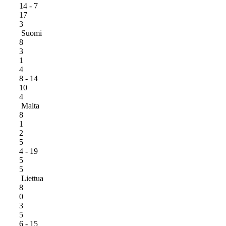
14 - 7
17
3
Suomi
8
3
1
4
8 - 14
10
4
Malta
8
1
2
5
4 - 19
5
5
Liettua
8
0
3
5
6 - 15