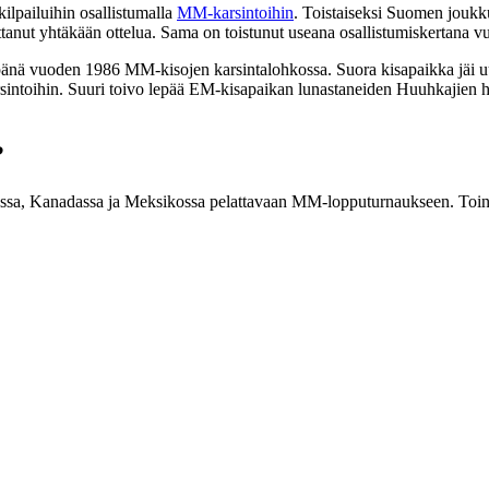
lpailuihin osallistumalla
MM-karsintoihin
. Toistaiseksi Suomen joukk
tanut yhtäkään ottelua. Sama on toistunut useana osallistumiskertana v
mpänä vuoden 1986 MM-kisojen karsintalohkossa. Suora kisapaikka jäi
karsintoihin. Suuri toivo lepää EM-kisapaikan lunastaneiden Huuhkajien
?
ssa, Kanadassa ja Meksikossa pelattavaan MM-lopputurnaukseen. Toinen