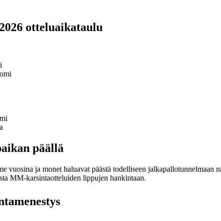
026 otteluaikataulu
i
uomi
omi
a
aikan päällä
 vuosina ja monet haluavat päästä todelliseen jalkapallotunnelmaan näke
sista MM-karsintaotteluiden lippujen hankintaan.
ntamenestys