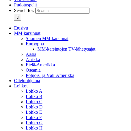
Pudotuspelit
Search for:
Etusivu
MM-karsinnat
Suomen MM-karsinnat
Eurooppa
MM-karsintojen TV-lähetysajat
Aasia
Afrikka
Etelä-Amerikka
Oseania
Pohjois- ja Väli-Amerikka
Otteluohjelma
Lohkot
Lohko A
Lohko B
Lohko C
Lohko D
Lohko E
Lohko F
Lohko G
Lohko H