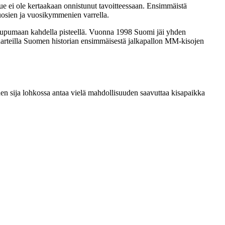
ue ei ole kertaakaan onnistunut tavoitteessaan. Ensimmäistä
uosien ja vuosikymmenien varrella.
 uupumaan kahdella pisteellä. Vuonna 1998 Suomi jäi yhden
 harteilla Suomen historian ensimmäisestä jalkapallon MM-kisojen
 sija lohkossa antaa vielä mahdollisuuden saavuttaa kisapaikka