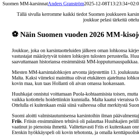
Suomen MM-karsinnat
Anders Granström
2025-12-08T13:23:34+02:
Tällä sivulla kerromme kaikki tiedot Suomen joukkueen karsi
joukkue pelasi tärkeitä ottel
⚽ Näin Suomen vuoden 2026 MM-kisojen
Joukkue, joka on karsintaotteluiden jälkeen oman lohkonsa kärjes
vastustajat määräytyvät toisten lohkojen tulosten perusteella. H
saavuttamaan historiansa ensimmäistä MM-lopputurnauspaikkaa.
Miesten MM-karsintalohkojen arvonta järjestettiin 13. joulukuuta
Malta. Kaksi viimeksi mainittua olivat etukäteen ajateltuna lohko
kovin maa, kun taas Hollanti oli aivan omassa luokassaan.
Huuhkajat onnistui voittamaan Puola-kohtaamisista toisen, mutta e
vaikka kotiottelu hoidettiinkin kunnialla. Malta kaatui vieraissa
Ottelulla ei kuitenkaan enää siinä vaiheessa ollut merkitystä Suo
Suomi aloitti valmistautumisensa karsintoihin ilman päävalmenta
Friis
. Friisin ensimmäinen tehtävä oli palauttaa Huuhkajien peli
vaatinut jo pienoista ihmettä. Valitettavasti Friis ei kuitenkaan
Etenkin hyökkäyspeli oli kovin tehotonta, ja omalla kenttäpuolisk