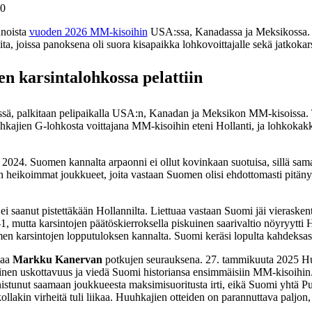
00
nnoista
vuoden 2026 MM-kisoihin
USA:ssa, Kanadassa ja Meksikossa. H
uita, joissa panoksena oli suora kisapaikka lohkovoittajalle sekä jatkok
 karsintalohkossa pelattiin
sä, palkitaan pelipaikalla USA:n, Kanadan ja Meksikon MM-kisoissa. Toi
uuhkajien G-lohkosta voittajana MM-kisoihin eteni Hollanti, ja lohkokak
 2024. Suomen kannalta arpaonni ei ollut kovinkaan suotuisa, sillä sama
n heikoimmat joukkueet, joita vastaan Suomen olisi ehdottomasti pitänyt s
i saanut pistettäkään Hollannilta. Liettuaa vastaan Suomi jäi vierasken
 0-1, mutta karsintojen päätöskierroksella piskuinen saarivaltio nöyryy
men karsintojen lopputuloksen kannalta. Suomi keräsi lopulta kahdeksasta
jaa
Markku Kanervan
potkujen seurauksena. 27. tammikuuta 2025 Hu
llinen uskottavuus ja viedä Suomi historiansa ensimmäisiin MM-kisoihin.
 onnistunut saamaan joukkueesta maksimisuoritusta irti, eikä Suomi yhtä 
ollakin virheitä tuli liikaa. Huuhkajien otteiden on parannuttava paljon