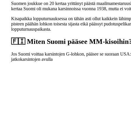
Suomen joukkue on 20 kertaa yrittänyt päästä maailmamestaruuski
kertaa Suomi oli mukana karsinnoissa vuonna 1938, mutta ei voit
Kisapaikka lopputurnauksessa on tähän asti ollut kaikkein lähi
pisteen päähän lohkon toisesta sijasta eikä päässyt pudotuspeli
lopputurnauspaikasta.
🇫🇮 Miten Suomi pääsee MM-kisoihin
Jos Suomi voittaa karsintojen G-lohkon, pääsee se suoraan USA:
jatkokarsintojen avulla