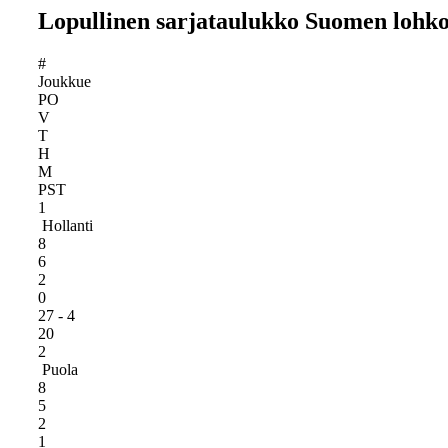
Lopullinen sarjataulukko Suomen lohko
#
Joukkue
PO
V
T
H
M
PST
1
Hollanti
8
6
2
0
27 - 4
20
2
Puola
8
5
2
1