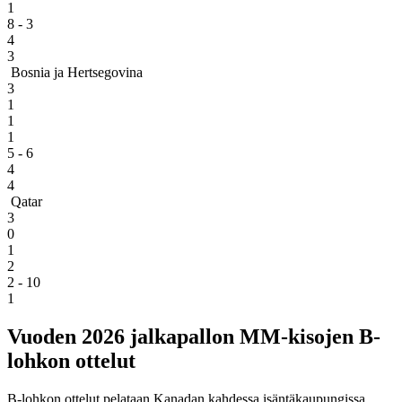
1
8 - 3
4
3
Bosnia ja Hertsegovina
3
1
1
1
5 - 6
4
4
Qatar
3
0
1
2
2 - 10
1
Vuoden 2026 jalkapallon MM-kisojen B-
lohkon ottelut
B-lohkon ottelut pelataan Kanadan kahdessa isäntäkaupungissa