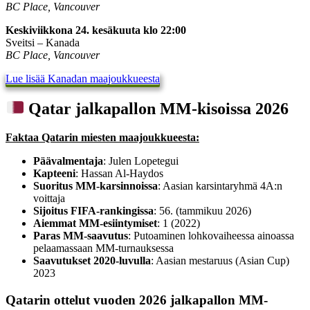
BC Place, Vancouver
Keskiviikkona 24. kesäkuuta klo 22:00
Sveitsi – Kanada
BC Place, Vancouver
Lue lisää Kanadan maajoukkueesta
Qatar jalkapallon MM-kisoissa 2026
Faktaa Qatarin miesten maajoukkueesta:
Päävalmentaja
: Julen Lopetegui
Kapteeni
: Hassan Al-Haydos
Suoritus MM-karsinnoissa
: Aasian karsintaryhmä 4A:n
voittaja
Sijoitus FIFA-rankingissa
: 56. (tammikuu 2026)
Aiemmat MM-esiintymiset
: 1 (2022)
Paras MM-saavutus
: Putoaminen lohkovaiheessa ainoassa
pelaamassaan MM-turnauksessa
Saavutukset 2020-luvulla
: Aasian mestaruus (Asian Cup)
2023
Qatarin ottelut vuoden 2026 jalkapallon MM-