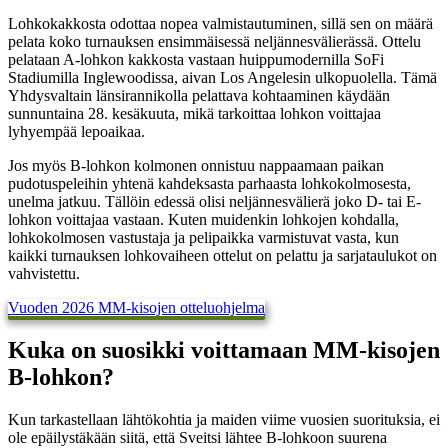
Lohkokakkosta odottaa nopea valmistautuminen, sillä sen on määrä
pelata koko turnauksen ensimmäisessä neljännesvälierässä. Ottelu
pelataan A-lohkon kakkosta vastaan huippumodernilla SoFi
Stadiumilla Inglewoodissa, aivan Los Angelesin ulkopuolella. Tämä
Yhdysvaltain länsirannikolla pelattava kohtaaminen käydään
sunnuntaina 28. kesäkuuta, mikä tarkoittaa lohkon voittajaa
lyhyempää lepoaikaa.
Jos myös B-lohkon kolmonen onnistuu nappaamaan paikan
pudotuspeleihin yhtenä kahdeksasta parhaasta lohkokolmosesta,
unelma jatkuu. Tällöin edessä olisi neljännesvälierä joko D- tai E-
lohkon voittajaa vastaan. Kuten muidenkin lohkojen kohdalla,
lohkokolmosen vastustaja ja pelipaikka varmistuvat vasta, kun
kaikki turnauksen lohkovaiheen ottelut on pelattu ja sarjataulukot on
vahvistettu.
Vuoden 2026 MM-kisojen otteluohjelma
Kuka on suosikki voittamaan MM-kisojen
B-lohkon?
Kun tarkastellaan lähtökohtia ja maiden viime vuosien suorituksia, ei
ole epäilystäkään siitä, että Sveitsi lähtee B-lohkoon suurena