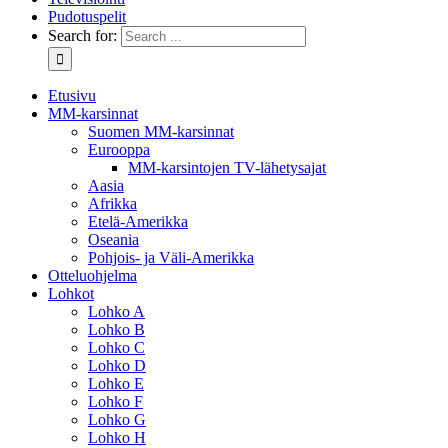
Pudotuspelit
Search for:
Etusivu
MM-karsinnat
Suomen MM-karsinnat
Eurooppa
MM-karsintojen TV-lähetysajat
Aasia
Afrikka
Etelä-Amerikka
Oseania
Pohjois- ja Väli-Amerikka
Otteluohjelma
Lohkot
Lohko A
Lohko B
Lohko C
Lohko D
Lohko E
Lohko F
Lohko G
Lohko H