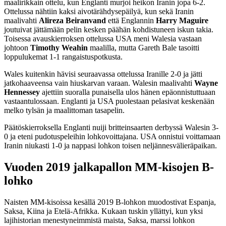
maalirikkain ottelu, kun Englanti murjoi heikon Iranin jopa 6-2.
Ottelussa nähtiin kaksi aivotärähdysepäilyä, kun sekä Iranin
maalivahti
Alireza Beiranvand
että Englannin
Harry Maguire
joutuivat jättämään pelin kesken päähän kohdistuneen iskun takia.
Toisessa avauskierroksen ottelussa USA meni Walesia vastaan
johtoon
Timothy Weahin
maalilla, mutta Gareth Bale tasoitti
loppulukemat 1-1 rangaistuspotkusta.
Wales kuitenkin hävisi seuraavassa ottelussa Iranille 2-0 ja jätti
jatkohaaveensa vain hiuskarvan varaan. Walesin maalivahti
Wayne
Hennessey
ajettiin suoralla punaisella ulos hänen epäonnistuttuaan
vastaantulossaan. Englanti ja USA puolestaan pelasivat keskenään
melko tylsän ja maalittoman tasapelin.
Päätöskierroksella Englanti nuiji britteinsaarten derbyssä Walesin 3-
0 ja eteni pudotuspeleihin lohkovoittajana. USA onnistui voittamaan
Iranin niukasti 1-0 ja nappasi lohkon toisen neljännesvälieräpaikan.
Vuoden 2019 jalkapallon MM-kisojen B-
lohko
Naisten MM-kisoissa kesällä 2019 B-lohkon muodostivat Espanja,
Saksa, Kiina ja Etelä-Afrikka. Kukaan tuskin yllättyi, kun yksi
lajihistorian menestyneimmistä maista, Saksa, marssi lohkon