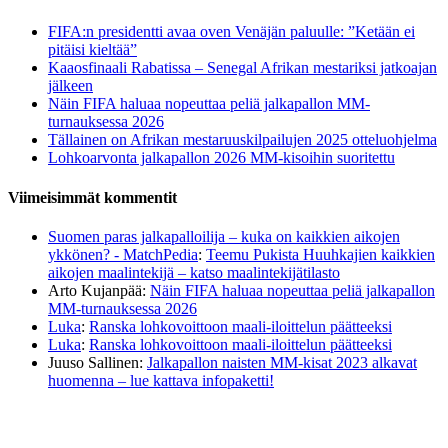
FIFA:n presidentti avaa oven Venäjän paluulle: ”Ketään ei
pitäisi kieltää”
Kaaosfinaali Rabatissa – Senegal Afrikan mestariksi jatkoajan
jälkeen
Näin FIFA haluaa nopeuttaa peliä jalkapallon MM-
turnauksessa 2026
Tällainen on Afrikan mestaruuskilpailujen 2025 otteluohjelma
Lohkoarvonta jalkapallon 2026 MM-kisoihin suoritettu
Viimeisimmät kommentit
Suomen paras jalkapalloilija – kuka on kaikkien aikojen
ykkönen? - MatchPedia
:
Teemu Pukista Huuhkajien kaikkien
aikojen maalintekijä – katso maalintekijätilasto
Arto Kujanpää
:
Näin FIFA haluaa nopeuttaa peliä jalkapallon
MM-turnauksessa 2026
Luka
:
Ranska lohkovoittoon maali-iloittelun päätteeksi
Luka
:
Ranska lohkovoittoon maali-iloittelun päätteeksi
Juuso Sallinen
:
Jalkapallon naisten MM-kisat 2023 alkavat
huomenna – lue kattava infopaketti!