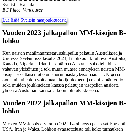
Sveitsi – Kanada
BC Place, Vancouver
Lue lisää Sveitsin maajoukkueesta
Vuoden 2023 jalkapallon MM-kisojen B-
lohko
Kun naisten maailmanmestaruuskilpailut pelattiin Australiassa ja
Uudessa-Seelannissa kesällä 2023, B-lohkoon kuuluivat Australia,
Kanada, Nigeria ja Irlanti. Isäntämaa Australia sai otteluihinsa
valtavan yleisötuen ja teki muun muassa ennätyksen naisten MM-
kisojen yksittäisen ottelun suurimmasta yleisömäärästä. Nigeria
onnistui kuitenkin voittamaan kotijoukkueen ja eteni tämän voiton
sekä muiden joukkueiden kanssa pelattujen tasapelien ansiosta
yhdessä Australian kanssa jatkoon lohkokakkosena.
Vuoden 2022 jalkapallon MM-kisojen B-
lohko
Miesten MM-kisoissa vuonna 2022 B-lohkossa pelasivat Englanti,
USA, Iran ja Wales. Lohkon avausottelusta tuli koko turnauksen