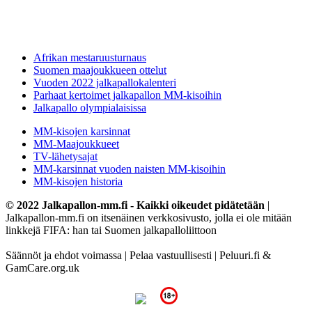
Afrikan mestaruusturnaus
Suomen maajoukkueen ottelut
Vuoden 2022 jalkapallokalenteri
Parhaat kertoimet jalkapallon MM-kisoihin
Jalkapallo olympialaisissa
MM-kisojen karsinnat
MM-Maajoukkueet
TV-lähetysajat
MM-karsinnat vuoden naisten MM-kisoihin
MM-kisojen historia
© 2022 Jalkapallon-mm.fi - Kaikki oikeudet pidätetään
|
Jalkapallon-mm.fi on itsenäinen verkkosivusto, jolla ei ole mitään
linkkejä FIFA: han tai Suomen jalkapalloliittoon
Säännöt ja ehdot voimassa | Pelaa vastuullisesti | Peluuri.fi &
GamCare.org.uk