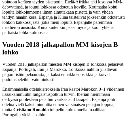
voittoon keräten täyden pistepotin. Etelä-Afrikka teki kisoissa MM-
debyyttinsä, ja joutui lohkossa odotetun koville. Kotimatka koitti
lopulta lohkojumbona ilman ainuttakaan pistettä ja vain yhden
tehdyn maalin kera. Espanja ja Kiina taistelivat jokseenkin odotetusti
lohkon kakkossijasta, joka meni lopulta Espanjalle paremman
maalieron ansiosta. Kiina kuitenkin pääsi myös jatkoon yhtenä
parhaista lohkokolmosista.
Vuoden 2018 jalkapallon MM-kisojen B-
lohko
Vuoden 2018 jalkapallon miesten MM-kisojen B-lohkossa pelasivat
Espanja, Portugali, Iran ja Marokko. Lohkossa nähtiin yllättävän
paljon ristiin pelaamista, ja kaksi ennakkosuosikkia jatkoivat
pudotuspeleihin vain niukasti.
Ensimmäisellä ottelukierroksella Iran kaatoi Marokon 0–1 viidennen
lisäaikaminuutin rangaistuspotkun turvin. Iberian niemimaan
derbyssä puolestaan pelattiin värikäs 3–3 tasapeli. Espanja johti
ottelua vielä kaksi minuuttia ennen varsinaisen peliajan loppua,
mutta
Cristiano Ronaldo
toi pelin kolmannella maalillaan
Portugalin vielä tasoihin.