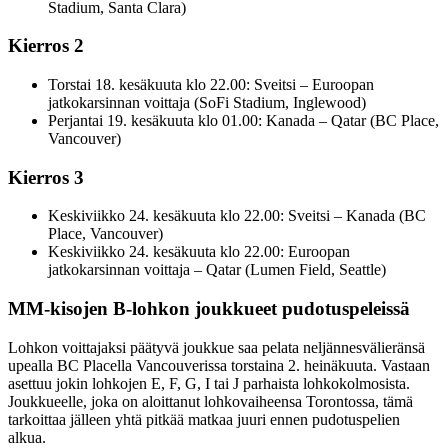
Stadium, Santa Clara)
Kierros 2
Torstai 18. kesäkuuta klo 22.00: Sveitsi – Euroopan
jatkokarsinnan voittaja (SoFi Stadium, Inglewood)
Perjantai 19. kesäkuuta klo 01.00: Kanada – Qatar (BC Place,
Vancouver)
Kierros 3
Keskiviikko 24. kesäkuuta klo 22.00: Sveitsi – Kanada (BC
Place, Vancouver)
Keskiviikko 24. kesäkuuta klo 22.00: Euroopan
jatkokarsinnan voittaja – Qatar (Lumen Field, Seattle)
MM-kisojen B-lohkon joukkueet pudotuspeleissä
Lohkon voittajaksi päätyvä joukkue saa pelata neljännesvälieränsä
upealla BC Placella Vancouverissa torstaina 2. heinäkuuta. Vastaan
asettuu jokin lohkojen E, F, G, I tai J parhaista lohkokolmosista.
Joukkueelle, joka on aloittanut lohkovaiheensa Torontossa, tämä
tarkoittaa jälleen yhtä pitkää matkaa juuri ennen pudotuspelien
alkua.