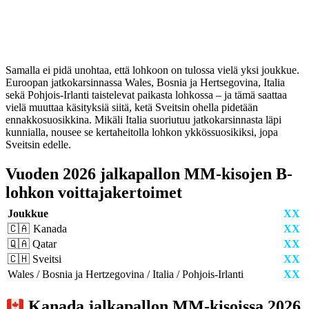
Samalla ei pidä unohtaa, että lohkoon on tulossa vielä yksi joukkue.
Euroopan jatkokarsinnassa Wales, Bosnia ja Hertsegovina, Italia
sekä Pohjois-Irlanti taistelevat paikasta lohkossa – ja tämä saattaa
vielä muuttaa käsityksiä siitä, ketä Sveitsin ohella pidetään
ennakkosuosikkina. Mikäli Italia suoriutuu jatkokarsinnasta läpi
kunnialla, nousee se kertaheitolla lohkon ykkössuosikiksi, jopa
Sveitsin edelle.
Vuoden 2026 jalkapallon MM-kisojen B-
lohkon voittajakertoimet
Joukkue
XX
🇨🇦 Kanada
XX
🇶🇦 Qatar
XX
🇨🇭 Sveitsi
XX
Wales / Bosnia ja Hertzegovina / Italia / Pohjois-Irlanti
XX
Kanada jalkapallon MM-kisoissa 2026