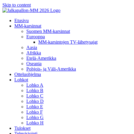
Skip to content
Etusivu
MM-karsinnat
Suomen MM-karsinnat
Eurooppa
MM-karsintojen TV-lähetysajat
Aasia
Afrikka
Etelä-Amerikka
Oseania
Pohjois- ja Väli-Amerikka
Otteluohjelma
Lohkot
Lohko A
Lohko B
Lohko C
Lohko D
Lohko E
Lohko F
Lohko G
Lohko H
Tulokset
Televisiointi