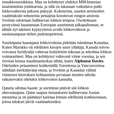
ennakkosuosikkina. Maa on kehittynyt yhdeksi MM-historian
tasaisimmista joukkueista, ja sillä on takanaan vaikuttava putki
lohkovaiheesta jatkoon pääsyjä. Kokeneista, suurten areenoiden
vaatimuksiin tottuneista pelaajista koostuvan rungon ansiosta
Sveitsin odotetaan hallitsevan lohkon tempoa. Osoitettuaan
pystyvänsä haastamaan Euroopan suurimmat jalkapallomaat, se
tähtää nyt taktisen kypsyytensä avulla lohkovoittoon ja
suotuisampaan tiehen pudotuspeleissä.
Suurimpana haastajana lohkovoitosta pidetään isäntämaa Kanadaa.
Kuten Marokko oli edellisten kisojen suuri yllättäjä, Kanada toivoo
voivansa hyödyntää valtavaa kotiyleisön tukeaan ja sekoittaa lohkon
voimasuhteet. Maa on kehittynyt valtavasti viime vuosina, ja sen
riveissä loistaa maailmanluokan tähtiä, kuten
Alphonso Davies
.
Otteluiden pelaaminen kotikentällä Torontossa ja Vancouverissa
nähdään merkittävänä etuna, ja Sveitsin ja Kanadan välistä
viimeisen kierroksen kohtaamista povataan monien taholta
ratkaisevaksi otteluksi lohkovoiton kannalta.
Qataria odottaa haaste, ja useimmat pitävät sitä lohkon
altavastaajana. Qatar saapuu turnaukseen hallitsevana Aasian
mestarina ja on päättänyt karistaa leiman edellisistä kotikisoistaan,
joissa tulokset jäivät vaatimattomiksi.