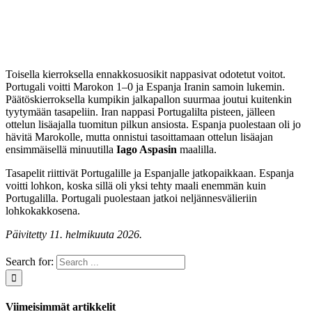
Toisella kierroksella ennakkosuosikit nappasivat odotetut voitot.
Portugali voitti Marokon 1–0 ja Espanja Iranin samoin lukemin.
Päätöskierroksella kumpikin jalkapallon suurmaa joutui kuitenkin
tyytymään tasapeliin. Iran nappasi Portugalilta pisteen, jälleen
ottelun lisäajalla tuomitun pilkun ansiosta. Espanja puolestaan oli jo
hävitä Marokolle, mutta onnistui tasoittamaan ottelun lisäajan
ensimmäisellä minuutilla
Iago Aspasin
maalilla.
Tasapelit riittivät Portugalille ja Espanjalle jatkopaikkaan. Espanja
voitti lohkon, koska sillä oli yksi tehty maali enemmän kuin
Portugalilla. Portugali puolestaan jatkoi neljännesvälieriin
lohkokakkosena.
Päivitetty 11. helmikuuta 2026.
Search for:
Viimeisimmät artikkelit