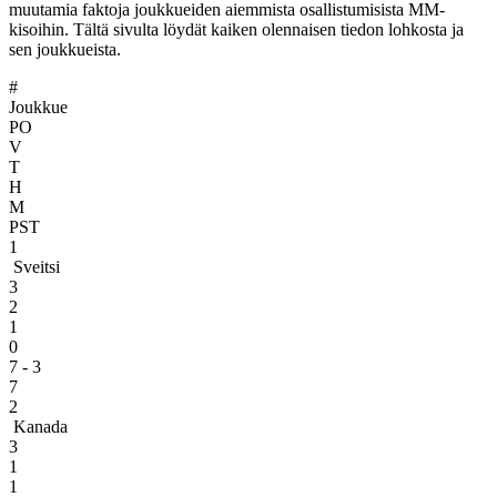
muutamia faktoja joukkueiden aiemmista osallistumisista MM-
kisoihin. Tältä sivulta löydät kaiken olennaisen tiedon lohkosta ja
sen joukkueista.
#
Joukkue
PO
V
T
H
M
PST
1
Sveitsi
3
2
1
0
7 - 3
7
2
Kanada
3
1
1