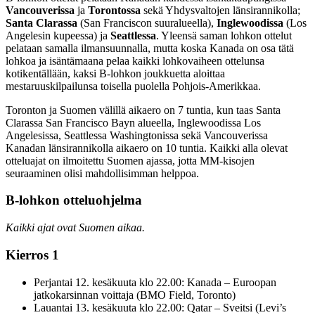
Vancouverissa
ja
Torontossa
sekä Yhdysvaltojen länsirannikolla;
Santa Clarassa
(San Franciscon suuralueella),
Inglewoodissa
(Los
Angelesin kupeessa) ja
Seattlessa
. Yleensä saman lohkon ottelut
pelataan samalla ilmansuunnalla, mutta koska Kanada on osa tätä
lohkoa ja isäntämaana pelaa kaikki lohkovaiheen ottelunsa
kotikentällään, kaksi B-lohkon joukkuetta aloittaa
mestaruuskilpailunsa toisella puolella Pohjois-Amerikkaa.
Toronton ja Suomen välillä aikaero on 7 tuntia, kun taas Santa
Clarassa San Francisco Bayn alueella, Inglewoodissa Los
Angelesissa, Seattlessa Washingtonissa sekä Vancouverissa
Kanadan länsirannikolla aikaero on 10 tuntia. Kaikki alla olevat
otteluajat on ilmoitettu Suomen ajassa, jotta MM-kisojen
seuraaminen olisi mahdollisimman helppoa.
B-lohkon otteluohjelma
Kaikki ajat ovat Suomen aikaa.
Kierros 1
Perjantai 12. kesäkuuta klo 22.00: Kanada – Euroopan
jatkokarsinnan voittaja (BMO Field, Toronto)
Lauantai 13. kesäkuuta klo 22.00: Qatar – Sveitsi (Levi’s