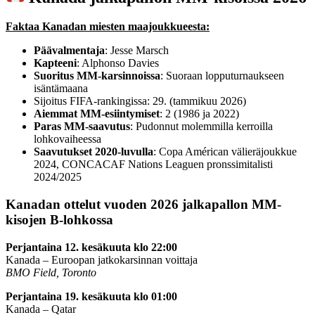
Faktaa Kanadan miesten maajoukkueesta:
Päävalmentaja
: Jesse Marsch
Kapteeni
: Alphonso Davies
Suoritus MM-karsinnoissa
: Suoraan lopputurnaukseen
isäntämaana
Sijoitus FIFA-rankingissa: 29. (tammikuu 2026)
Aiemmat MM-esiintymiset
: 2 (1986 ja 2022)
Paras MM-saavutus
: Pudonnut molemmilla kerroilla
lohkovaiheessa
Saavutukset 2020-luvulla
: Copa Américan välieräjoukkue
2024, CONCACAF Nations Leaguen pronssimitalisti
2024/2025
Kanadan ottelut vuoden 2026 jalkapallon MM-
kisojen B-lohkossa
Perjantaina 12. kesäkuuta klo 22:00
Kanada – Euroopan jatkokarsinnan voittaja
BMO Field, Toronto
Perjantaina 19. kesäkuuta klo 01:00
Kanada – Qatar