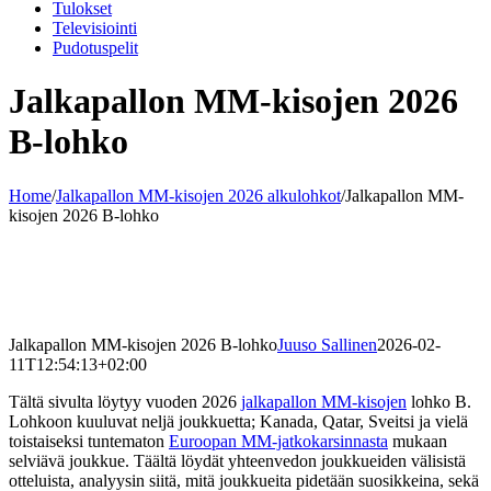
Tulokset
Televisiointi
Pudotuspelit
Jalkapallon MM-kisojen 2026
B-lohko
Home
/
Jalkapallon MM-kisojen 2026 alkulohkot
/
Jalkapallon MM-
kisojen 2026 B-lohko
Jalkapallon MM-kisojen 2026 B-lohko
Juuso Sallinen
2026-02-
11T12:54:13+02:00
Tältä sivulta löytyy vuoden 2026
jalkapallon MM-kisojen
lohko B.
Lohkoon kuuluvat neljä joukkuetta; Kanada, Qatar, Sveitsi ja vielä
toistaiseksi tuntematon
Euroopan MM-jatkokarsinnasta
mukaan
selviävä joukkue. Täältä löydät yhteenvedon joukkueiden välisistä
otteluista, analyysin siitä, mitä joukkueita pidetään suosikkeina, sekä