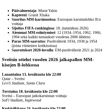
Päävalmentaja
: Murat Yakin
Kapteeni
: Granit Xhaka
Suoritus MM-karsinnoissa
: Euroopan karsintalohko B:n
voittaja
Sijoitus FIFA-rankingissa
: 18. (tammikuu 2026)
Aiemmat MM-esiintymiset
: 12 (1934–1954, 1962, 1966,
1994 sekä kaikki turnaukset vuodesta 2006 lähtien)
Paras MM-saavutus
: Puolivälierät 1934, 1938 ja 1954
(joista viimeinen kotikisoissa)
Saavutukset 2020-luvulla
: EM-puolivälierät 2021 ja 2024
Sveitsin ottelut vuoden 2026 jalkapallon MM-
kisojen B-lohkossa
Lauantaina 13. kesäkuuta klo 22:00
Qatar – Sveitsi
Levi’s Stadium, Santa Clara
Torstaina 18. kesäkuuta klo 22:00
Sveitsi – Euroopan jatkokarsinnan voittaja
SoFi Stadium, Inglewood
Keskiviikkona 24. kesäkuuta klo 22:00