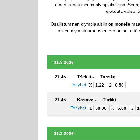
oman turnauksensa olympialaisissa. Seuraav
elokuuta välisenä
Osallistuminen olympialaisiin on monelle maa
naisten olympiaturnausten ero on se, että
31.3.2026
21:45
Tšekki -
Tanska
Tonybet
X
1.22
2
6.50
21:45
Kosovo -
Turkki
Tonybet
1
50.00
X
5.00
2
1
31.3.2026