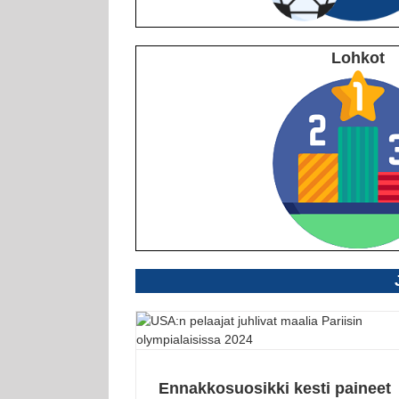
Lohkot
Ennakkosuosikki kesti paineet