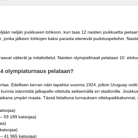
ljään neljän joukkueen lohkoon, kun taas 12 naisten joukkuetta jaetaa
n, jonka jälkeen lohkojen kaksi parasta etenevät pudotuspeleihin. Nai
aavat välierät ja mitaliottelut. Naisten olympiafinaali pelataan 10. eloku
4 olympiaturnaus pelataan?
taa. Edellisen kerran näin tapahtui vuonna 1924, jolloin Uruguay voitti
unnia isännöidä jalkapallo-otteluita seitsemällä eri stadionilla. Joukku
ana ympäri maata. Tässä listattuna turnauksen ottelupaikkakunnat, sta
atsojaa)
– 59 189 katsojaa)
jaa)
katsojaa)
 – 41 965 katsojaa)