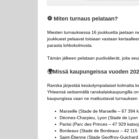
⚽ Miten turnaus pelataan?
Miesten turnauksessa 16 joukkuetta jaetaan ne
joukkueet pelaavat toisiaan vastaan kertaallee
parasta lohkokolmosta.
Tämän jälkeen pelataan puolivälierät, joita seur
🌍Missä kaupungeissa vuoden 202
Ranska järjestää kesäolympialaiset kolmatta ker
Yhteensä seitsemällä ranskalaiskaupungilla on k
kaupungissa vaan ne matkustavat turnauksen aik
Marseille (Stade de Marseille – 67 394 k
Décines-Charpieu, Lyon (Stade de Lyon 
Pariisi (Parc des Princes – 47 929 katso
Bordeaux (Stade de Bordeaux – 42 115 
Saint-Étienne (Stade Geoffroy-Guichard