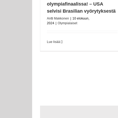
olympiafinaalissa! – USA
selvisi Brasilian vyörytyksestä
Antti Makkonen
|
10 elokuun,
2024
|
Olympialaiset
Lue lisää