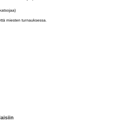
katsojaa)
että miesten turnauksessa.
aisiin