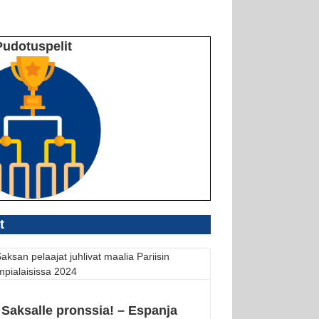
Pudotuspelit
t
Saksalle pronssia! – Espanja