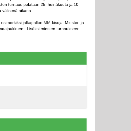
sten turnaus pelataan 25. heinäkuuta ja 10.
a välisenä aikana.
n esimerkiksi
jalkapallon MM-kisoja
. Miesten ja
-maajoukkueet. Lisäksi miesten turnaukseen