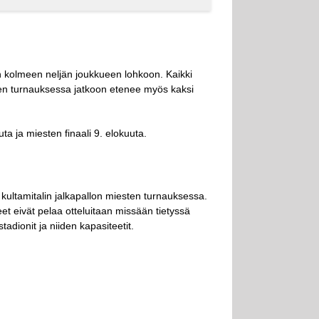
n kolmeen neljän joukkueen lohkoon. Kaikki
sten turnauksessa jatkoon etenee myös kaksi
uta ja miesten finaali 9. elokuuta.
 kultamitalin jalkapallon miesten turnauksessa.
eet eivät pelaa otteluitaan missään tietyssä
dionit ja niiden kapasiteetit.