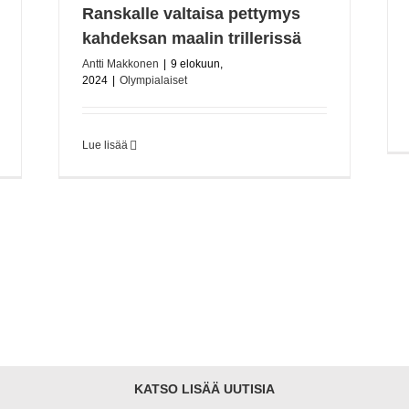
Ranskalle valtaisa pettymys
kahdeksan maalin trillerissä
Antti Makkonen
|
9 elokuun,
2024
|
Olympialaiset
Lue lisää
KATSO LISÄÄ UUTISIA