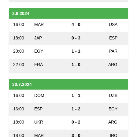
2.8.2024
16:00
4 - 0
18:00
0 - 3
20:00
1 - 1
22:00
1 - 0
30.7.2024
16:00
1 - 1
16:00
1 - 2
18:00
0 - 2
18:00
3 - 0