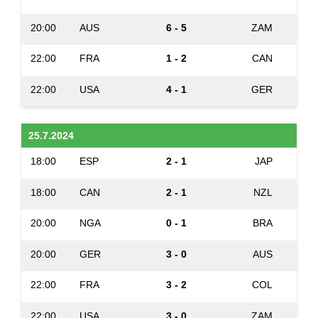
20:00
6 - 5
22:00
1 - 2
22:00
4 - 1
25.7.2024
18:00
2 - 1
18:00
2 - 1
20:00
0 - 1
20:00
3 - 0
22:00
3 - 2
22:00
3 - 0