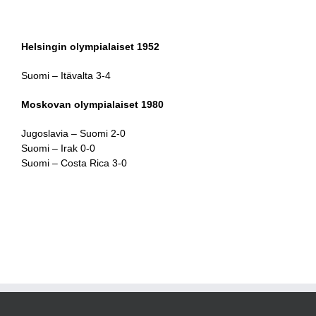
Helsingin olympialaiset 1952
Suomi – Itävalta 3-4
Moskovan olympialaiset 1980
Jugoslavia – Suomi 2-0
Suomi – Irak 0-0
Suomi – Costa Rica 3-0