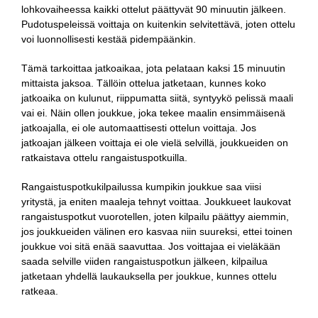
lohkovaiheessa kaikki ottelut päättyvät 90 minuutin jälkeen.
Pudotuspeleissä voittaja on kuitenkin selvitettävä, joten ottelu
voi luonnollisesti kestää pidempäänkin.
Tämä tarkoittaa jatkoaikaa, jota pelataan kaksi 15 minuutin
mittaista jaksoa. Tällöin ottelua jatketaan, kunnes koko
jatkoaika on kulunut, riippumatta siitä, syntyykö pelissä maali
vai ei. Näin ollen joukkue, joka tekee maalin ensimmäisenä
jatkoajalla, ei ole automaattisesti ottelun voittaja. Jos
jatkoajan jälkeen voittaja ei ole vielä selvillä, joukkueiden on
ratkaistava ottelu rangaistuspotkuilla.
Rangaistuspotkukilpailussa kumpikin joukkue saa viisi
yritystä, ja eniten maaleja tehnyt voittaa. Joukkueet laukovat
rangaistuspotkut vuorotellen, joten kilpailu päättyy aiemmin,
jos joukkueiden välinen ero kasvaa niin suureksi, ettei toinen
joukkue voi sitä enää saavuttaa. Jos voittajaa ei vieläkään
saada selville viiden rangaistuspotkun jälkeen, kilpailua
jatketaan yhdellä laukauksella per joukkue, kunnes ottelu
ratkeaa.