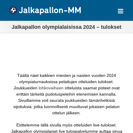
Skip
to
content
Jalkapallon olympialaisissa 2024 – tulokset
Täältä näet kaikkien miesten ja naisten vuoden 2024
olympiaturnauksissa pelattujen otteluiden tulokset.
Joukkueiden
lohkovaiheen
otteluista saamat pisteet ovat
erittäin tärkeitä pudotuspeleihin etenemisen kannalta.
Sivuillamme voit seurata joukkueiden tämänhetkisiä
sijoituksia, jotka luonnollisesti muuttuvat jokaisen pelatun
ottelun jälkeen.
Esittelemme tällä sivulla myös otteluiden live-tulokset.
Jalkapallon olympialaiset live tulospalvelumme auttaa sinua