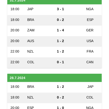
31.7.2024
18:00
3 - 1
18:00
0 - 2
20:00
1 - 4
20:00
1 - 2
22:00
1 - 2
22:00
0 - 1
28.7.2024
18:00
1 - 2
18:00
0 - 2
20:00
1 - 0