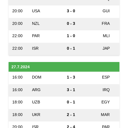
20:00
3 - 0
20:00
0 - 3
22:00
1 - 0
22:00
0 - 1
27.7.2024
16:00
1 - 3
16:00
3 - 1
18:00
0 - 1
18:00
2 - 1
20:00
2 - 4