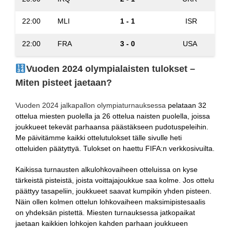
22:00
1 - 1
22:00
3 - 0
Vuoden 2024 olympialaisten tulokset –
Miten pisteet jaetaan?
Vuoden 2024 jalkapallon olympiaturnauksessa
pelataan 32
ottelua miesten puolella ja 26 ottelua naisten puolella, joissa
joukkueet tekevät parhaansa päästäkseen pudotuspeleihin.
Me päivitämme kaikki ottelutulokset tälle sivulle heti
otteluiden päätyttyä. Tulokset on haettu FIFA:n verkkosivuilta.
Kaikissa turnausten alkulohkovaiheen otteluissa on kyse
tärkeistä pisteistä, joista voittajajoukkue saa kolme. Jos ottelu
päättyy tasapeliin, joukkueet saavat kumpikin yhden pisteen.
Näin ollen kolmen ottelun lohkovaiheen maksimipistesaalis
on yhdeksän pistettä. Miesten turnauksessa jatkopaikat
jaetaan kaikkien lohkojen kahden parhaan joukkueen