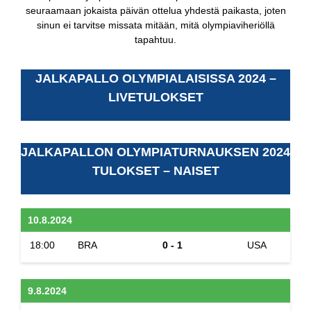
seuraamaan jokaista päivän ottelua yhdestä paikasta, joten
sinun ei tarvitse missata mitään, mitä olympiaviheriöllä
tapahtuu.
JALKAPALLO OLYMPIALAISISSA 2024 –
LIVETULOKSET
JALKAPALLON OLYMPIATURNAUKSEN 2024
TULOKSET – NAISET
10.8.2024
18:00
0 - 1
9.8.2024