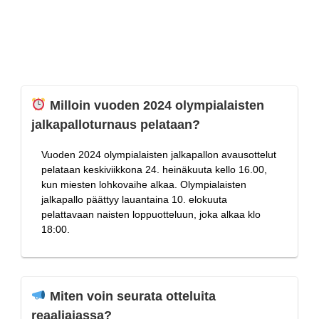
Milloin vuoden 2024 olympialaisten
jalkapalloturnaus pelataan?
Vuoden 2024 olympialaisten jalkapallon avausottelut
pelataan keskiviikkona 24. heinäkuuta kello 16.00,
kun miesten lohkovaihe alkaa. Olympialaisten
jalkapallo päättyy lauantaina 10. elokuuta
pelattavaan naisten loppuotteluun, joka alkaa klo
18:00.
Miten voin seurata otteluita
reaaliajassa?