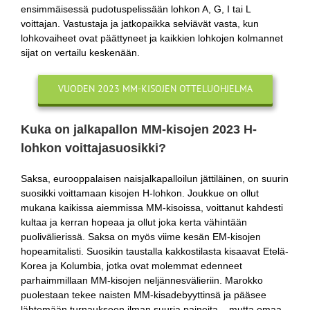
ensimmäisessä pudotuspelissään lohkon A, G, I tai L
voittajan. Vastustaja ja jatkopaikka selviävät vasta, kun
lohkovaiheet ovat päättyneet ja kaikkien lohkojen kolmannet
sijat on vertailu keskenään.
VUODEN 2023 MM-KISOJEN OTTELUOHJELMA
Kuka on jalkapallon MM-kisojen 2023 H-
lohkon voittajasuosikki?
Saksa, eurooppalaisen naisjalkapalloilun jättiläinen, on suurin
suosikki voittamaan kisojen H-lohkon. Joukkue on ollut
mukana kaikissa aiemmissa MM-kisoissa, voittanut kahdesti
kultaa ja kerran hopeaa ja ollut joka kerta vähintään
puolivälierissä. Saksa on myös viime kesän EM-kisojen
hopeamitalisti. Suosikin taustalla kakkostilasta kisaavat Etelä-
Korea ja Kolumbia, jotka ovat molemmat edenneet
parhaimmillaan MM-kisojen neljännesvälieriin. Marokko
puolestaan tekee naisten MM-kisadebyyttinsä ja pääsee
lähtemään turnaukseen ilman suuria paineita – mutta omaa