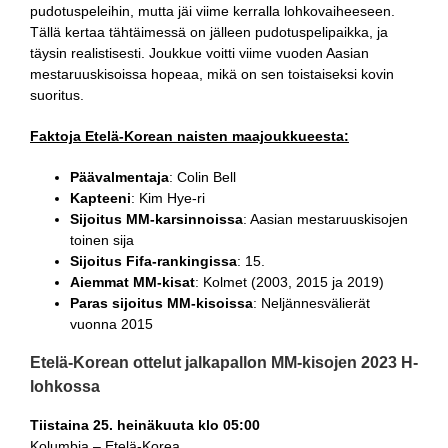
pudotuspeleihin, mutta jäi viime kerralla lohkovaiheeseen.
Tällä kertaa tähtäimessä on jälleen pudotuspelipaikka, ja
täysin realistisesti. Joukkue voitti viime vuoden Aasian
mestaruuskisoissa hopeaa, mikä on sen toistaiseksi kovin
suoritus.
Faktoja Etelä-Korean naisten maajoukkueesta:
Päävalmentaja
: Colin Bell
Kapteeni
: Kim Hye-ri
Sijoitus MM-karsinnoissa
: Aasian mestaruuskisojen
toinen sija
Sijoitus Fifa-rankingissa
: 15.
Aiemmat MM-kisat
: Kolmet (2003, 2015 ja 2019)
Paras sijoitus MM-kisoissa
: Neljännesvälierät
vuonna 2015
Etelä-Korean ottelut jalkapallon MM-kisojen 2023 H-
lohkossa
Tiistaina 25. heinäkuuta klo 05:00
Kolumbia – Etelä-Korea