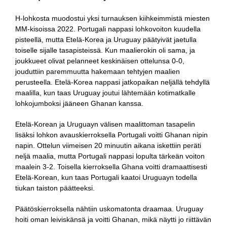
H-lohkosta muodostui yksi turnauksen kiihkeimmistä miesten
MM-kisoissa 2022. Portugali nappasi lohkovoiton kuudella
pisteellä, mutta Etelä-Korea ja Uruguay päätyivät jaetulla
toiselle sijalle tasapisteissä. Kun maalierokin oli sama, ja
joukkueet olivat pelanneet keskinäisen ottelunsa 0-0,
jouduttiin paremmuutta hakemaan tehtyjen maalien
perusteella. Etelä-Korea nappasi jatkopaikan neljällä tehdyllä
maalilla, kun taas Uruguay joutui lähtemään kotimatkalle
lohkojumboksi jääneen Ghanan kanssa.
Etelä-Korean ja Uruguayn välisen maalittoman tasapelin
lisäksi lohkon avauskierroksella Portugali voitti Ghanan nipin
napin. Ottelun viimeisen 20 minuutin aikana iskettiin peräti
neljä maalia, mutta Portugali nappasi lopulta tärkeän voiton
maalein 3-2. Toisella kierroksella Ghana voitti dramaattisesti
Etelä-Korean, kun taas Portugali kaatoi Uruguayn todella
tiukan taiston päätteeksi.
Päätöskierroksella nähtiin uskomatonta draamaa. Uruguay
hoiti oman leiviskänsä ja voitti Ghanan, mikä näytti jo riittävän