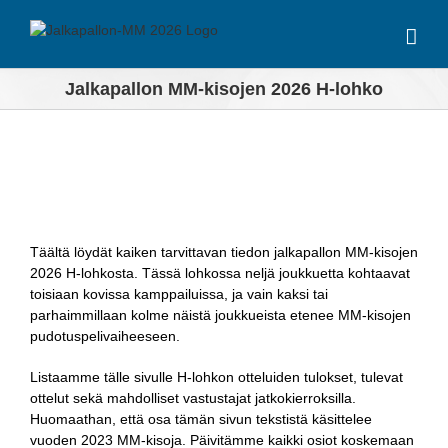
Skip
to
content
Jalkapallon MM-kisojen 2026 H-lohko
Täältä löydät kaiken tarvittavan tiedon jalkapallon MM-kisojen
2026 H-lohkosta. Tässä lohkossa neljä joukkuetta kohtaavat
toisiaan kovissa kamppailuissa, ja vain kaksi tai
parhaimmillaan kolme näistä joukkueista etenee MM-kisojen
pudotuspelivaiheeseen.
Listaamme tälle sivulle H-lohkon otteluiden tulokset, tulevat
ottelut sekä mahdolliset vastustajat jatkokierroksilla.
Huomaathan, että osa tämän sivun tekstistä käsittelee
vuoden 2023 MM-kisoja. Päivitämme kaikki osiot koskemaan