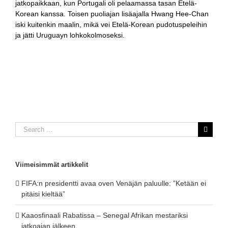
jatkopaikkaan, kun Portugali oli pelaamassa tasan Etelä-
Korean kanssa. Toisen puoliajan lisäajalla Hwang Hee-Chan
iski kuitenkin maalin, mikä vei Etelä-Korean pudotuspeleihin
ja jätti Uruguayn lohkokolmoseksi.
Search
for:
Viimeisimmät artikkelit
FIFA:n presidentti avaa oven Venäjän paluulle: ”Ketään ei
pitäisi kieltää”
Kaaosfinaali Rabatissa – Senegal Afrikan mestariksi
jatkoajan jälkeen