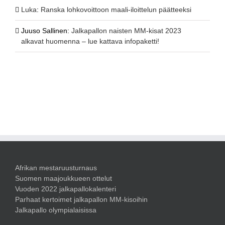
Luka
:
Ranska lohkovoittoon maali-iloittelun päätteeksi
Juuso Sallinen
:
Jalkapallon naisten MM-kisat 2023
alkavat huomenna – lue kattava infopaketti!
Afrikan mestaruusturnaus
Suomen maajoukkueen ottelut
Vuoden 2022 jalkapallokalenteri
Parhaat kertoimet jalkapallon MM-kisoihin
Jalkapallo olympialaisissa