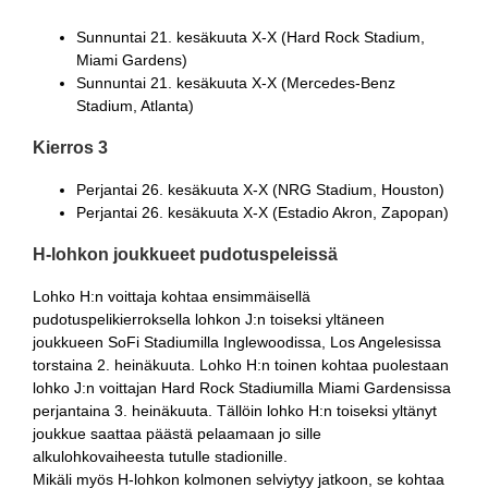
Sunnuntai 21. kesäkuuta X-X (Hard Rock Stadium,
Miami Gardens)
Sunnuntai 21. kesäkuuta X-X (Mercedes-Benz
Stadium, Atlanta)
Kierros 3
Perjantai 26. kesäkuuta X-X (NRG Stadium, Houston)
Perjantai 26. kesäkuuta X-X (Estadio Akron, Zapopan)
H-lohkon joukkueet pudotuspeleissä
Lohko H:n voittaja kohtaa ensimmäisellä
pudotuspelikierroksella lohkon J:n toiseksi yltäneen
joukkueen SoFi Stadiumilla Inglewoodissa, Los Angelesissa
torstaina 2. heinäkuuta. Lohko H:n toinen kohtaa puolestaan
lohko J:n voittajan Hard Rock Stadiumilla Miami Gardensissa
perjantaina 3. heinäkuuta. Tällöin lohko H:n toiseksi yltänyt
joukkue saattaa päästä pelaamaan jo sille
alkulohkovaiheesta tutulle stadionille.
Mikäli myös H-lohkon kolmonen selviytyy jatkoon, se kohtaa