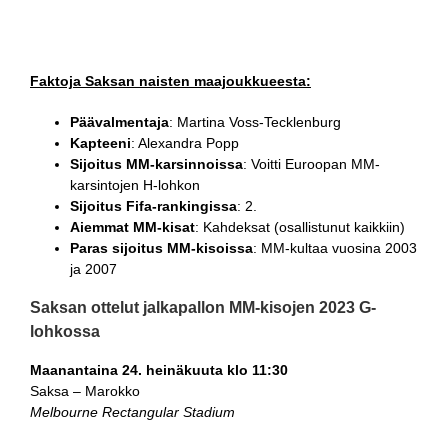
Faktoja Saksan naisten maajoukkueesta:
Päävalmentaja
: Martina Voss-Tecklenburg
Kapteeni
: Alexandra Popp
Sijoitus MM-karsinnoissa
: Voitti Euroopan MM-
karsintojen H-lohkon
Sijoitus Fifa-rankingissa
: 2.
Aiemmat MM-kisat
: Kahdeksat (osallistunut kaikkiin)
Paras sijoitus MM-kisoissa
: MM-kultaa vuosina 2003
ja 2007
Saksan ottelut jalkapallon MM-kisojen 2023 G-
lohkossa
Maanantaina 24. heinäkuuta klo 11:30
Saksa – Marokko
Melbourne Rectangular Stadium