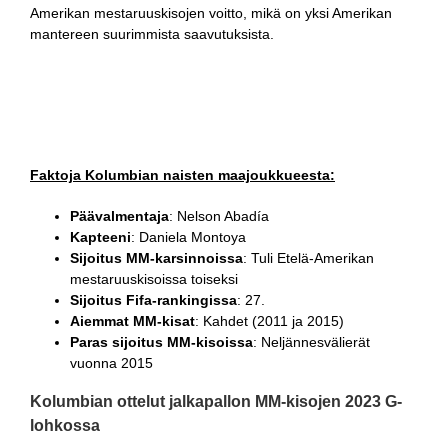
Amerikan mestaruuskisojen voitto, mikä on yksi Amerikan
mantereen suurimmista saavutuksista.
Faktoja Kolumbian naisten maajoukkueesta:
Päävalmentaja
: Nelson Abadía
Kapteeni
: Daniela Montoya
Sijoitus MM-karsinnoissa
: Tuli Etelä-Amerikan
mestaruuskisoissa toiseksi
Sijoitus Fifa-rankingissa
: 27.
Aiemmat MM-kisat
: Kahdet (2011 ja 2015)
Paras sijoitus MM-kisoissa
: Neljännesvälierät
vuonna 2015
Kolumbian ottelut jalkapallon MM-kisojen 2023 G-
lohkossa