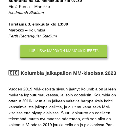
Sunnuntaina 30. heinäkuuta klo 07:30
Etelä-Korea – Marokko
Hindmarsh Stadium
Torstaina 3. elokuuta klo 13:00
Marokko – Kolumbia
Perth Rectangular Stadium
LUE LISÄÄ MAROKON MAAJOUKKUEESTA
🇨🇴 Kolumbia jalkapallon MM-kisoissa 2023
Vuoden 2019 MM-kisoista sivuun jäänyt Kolumbia on jälleen
mukana lopputurnauksessa, ja isoin odotuksin. Kolumbia on
ottanut 2010-luvun alun jälkeen valtavia harppauksia kohti
kansainvälistä jalkapalloeliittiä, ja ollut mukana sekä MM-
kisoissa että olympialaisissa. Suuri läpimurto on edelleen
tekemättä, mutta nyt maassa odotetaan, että sen aika on
koittanut. Vuodelta 2019 joukkueella on jo plakkarissa Pan-