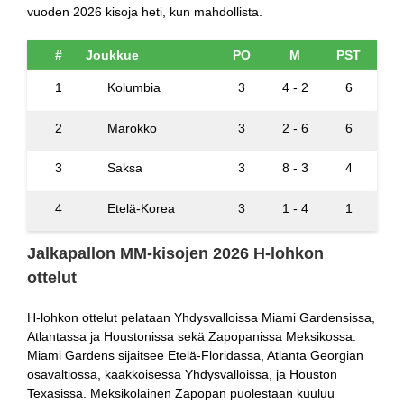
vuoden 2026 kisoja heti, kun mahdollista.
#
Joukkue
PO
M
PST
1
Kolumbia
3
4 - 2
6
2
Marokko
3
2 - 6
6
3
Saksa
3
8 - 3
4
4
Etelä-Korea
3
1 - 4
1
Jalkapallon MM-kisojen 2026 H-lohkon
ottelut
H-lohkon ottelut pelataan Yhdysvalloissa Miami Gardensissa,
Atlantassa ja Houstonissa sekä Zapopanissa Meksikossa.
Miami Gardens sijaitsee Etelä-Floridassa, Atlanta Georgian
osavaltiossa, kaakkoisessa Yhdysvalloissa, ja Houston
Texasissa. Meksikolainen Zapopan puolestaan kuuluu