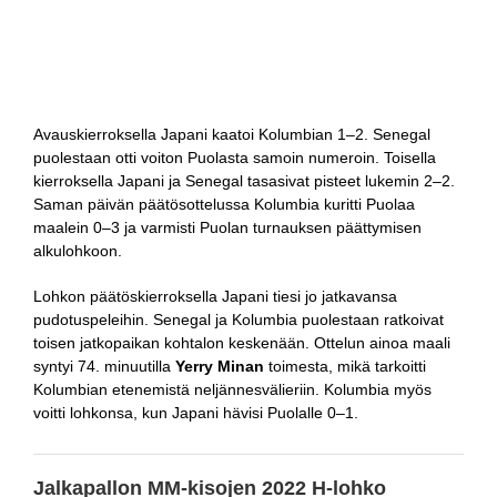
Avauskierroksella Japani kaatoi Kolumbian 1–2. Senegal
puolestaan otti voiton Puolasta samoin numeroin. Toisella
kierroksella Japani ja Senegal tasasivat pisteet lukemin 2–2.
Saman päivän päätösottelussa Kolumbia kuritti Puolaa
maalein 0–3 ja varmisti Puolan turnauksen päättymisen
alkulohkoon.
Lohkon päätöskierroksella Japani tiesi jo jatkavansa
pudotuspeleihin. Senegal ja Kolumbia puolestaan ratkoivat
toisen jatkopaikan kohtalon keskenään. Ottelun ainoa maali
syntyi 74. minuutilla
Yerry Minan
toimesta, mikä tarkoitti
Kolumbian etenemistä neljännesvälieriin. Kolumbia myös
voitti lohkonsa, kun Japani hävisi Puolalle 0–1.
Jalkapallon MM-kisojen 2022 H-lohko