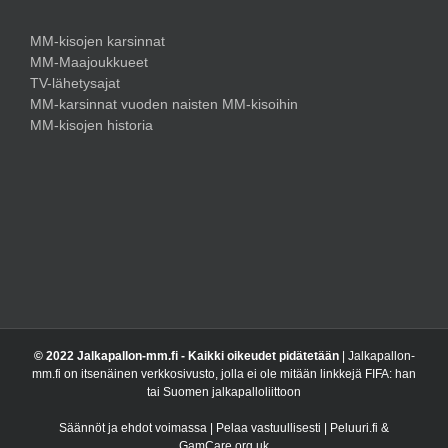
MM-kisojen karsinnat
MM-Maajoukkueet
TV-lähetysajat
MM-karsinnat vuoden naisten MM-kisoihin
MM-kisojen historia
© 2022 Jalkapallon-mm.fi - Kaikki oikeudet pidätetään
| Jalkapallon-
mm.fi on itsenäinen verkkosivusto, jolla ei ole mitään linkkejä FIFA: han
tai Suomen jalkapalloliittoon
Säännöt ja ehdot voimassa | Pelaa vastuullisesti | Peluuri.fi &
GamCare.org.uk