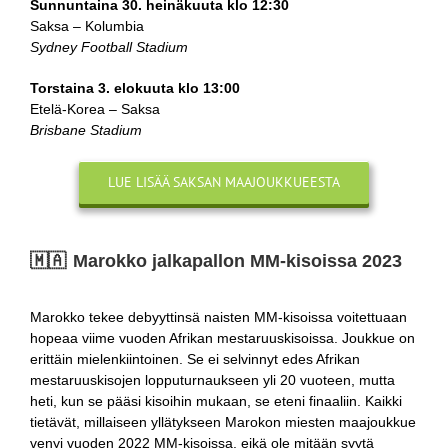
Sunnuntaina 30. heinäkuuta klo 12:30
Saksa – Kolumbia
Sydney Football Stadium
Torstaina 3. elokuuta klo 13:00
Etelä-Korea – Saksa
Brisbane Stadium
LUE LISÄÄ SAKSAN MAAJOUKKUEESTA
🇲🇦 Marokko jalkapallon MM-kisoissa 2023
Marokko tekee debyyttinsä naisten MM-kisoissa voitettuaan
hopeaa viime vuoden Afrikan mestaruuskisoissa. Joukkue on
erittäin mielenkiintoinen. Se ei selvinnyt edes Afrikan
mestaruuskisojen lopputurnaukseen yli 20 vuoteen, mutta
heti, kun se pääsi kisoihin mukaan, se eteni finaaliin. Kaikki
tietävät, millaiseen yllätykseen Marokon miesten maajoukkue
venyi vuoden 2022 MM-kisoissa, eikä ole mitään syytä