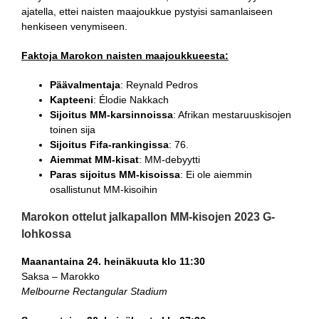
ajatella, ettei naisten maajoukkue pystyisi samanlaiseen
henkiseen venymiseen.
Faktoja Marokon naisten maajoukkueesta:
Päävalmentaja
: Reynald Pedros
Kapteeni
: Élodie Nakkach
Sijoitus MM-karsinnoissa
: Afrikan mestaruuskisojen
toinen sija
Sijoitus Fifa-rankingissa
: 76.
Aiemmat MM-kisat
: MM-debyytti
Paras sijoitus MM-kisoissa
: Ei ole aiemmin
osallistunut MM-kisoihin
Marokon ottelut jalkapallon MM-kisojen 2023 G-
lohkossa
Maanantaina 24. heinäkuuta klo 11:30
Saksa – Marokko
Melbourne Rectangular Stadium