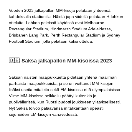
Vuoden 2023 jalkapallon MM-kisoja pelataan yhteensä
kahdeksalla stadionilla. Näistä jopa viidellä pelataan H-lohkon
otteluita. Lohkon peleissä käytössä ovat Melbourne
Rectangular Stadium, Hindmarsh Stadium Adelaidessa,
Brisbanen Lang Park, Perth Rectangular Stadium ja Sydney
Football Stadium, jolla pelataan kaksi ottelua.
🇩🇪 Saksa jalkapallon MM-kisoissa 2023
Saksan naisten maajoukkuetta pidetään yhtenä maailman
parhaista maajoukkueista, ja se on voittanut MM-kisojen
lisäksi useita mitaleita sekä EM-kisoissa että olympialaisissa.
Viime MM-kisoissa seikkailu päättyi kuitenkin jo
puolivälierissä, kun Ruotsi pudotti joukkueen yllätyksellisesti.
Nyt Saksa toivoo palaavansa mitalikantaan upeasti
sujuneiden EM-kisojen vanavedessä.