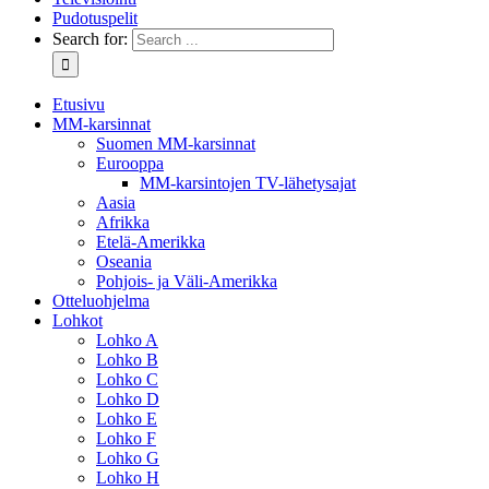
Pudotuspelit
Search for:
Etusivu
MM-karsinnat
Suomen MM-karsinnat
Eurooppa
MM-karsintojen TV-lähetysajat
Aasia
Afrikka
Etelä-Amerikka
Oseania
Pohjois- ja Väli-Amerikka
Otteluohjelma
Lohkot
Lohko A
Lohko B
Lohko C
Lohko D
Lohko E
Lohko F
Lohko G
Lohko H