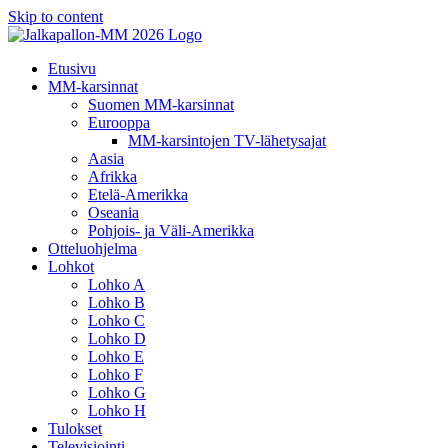
Skip to content
Etusivu
MM-karsinnat
Suomen MM-karsinnat
Eurooppa
MM-karsintojen TV-lähetysajat
Aasia
Afrikka
Etelä-Amerikka
Oseania
Pohjois- ja Väli-Amerikka
Otteluohjelma
Lohkot
Lohko A
Lohko B
Lohko C
Lohko D
Lohko E
Lohko F
Lohko G
Lohko H
Tulokset
Televisiointi