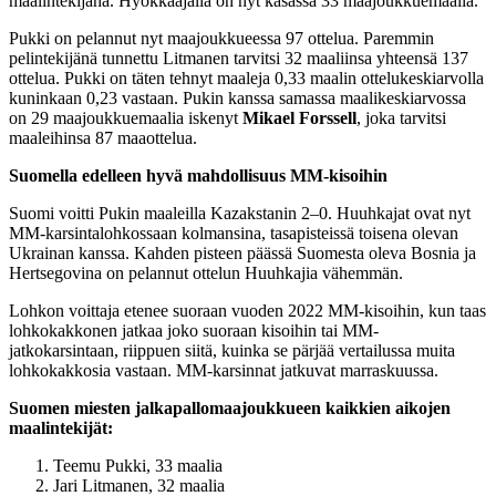
maalintekijänä. Hyökkääjällä on nyt kasassa 33 maajoukkuemaalia.
Pukki on pelannut nyt maajoukkueessa 97 ottelua. Paremmin
pelintekijänä tunnettu Litmanen tarvitsi 32 maaliinsa yhteensä 137
ottelua. Pukki on täten tehnyt maaleja 0,33 maalin ottelukeskiarvolla
kuninkaan 0,23 vastaan. Pukin kanssa samassa maalikeskiarvossa
on 29 maajoukkuemaalia iskenyt
Mikael Forssell
, joka tarvitsi
maaleihinsa 87 maaottelua.
Suomella edelleen hyvä mahdollisuus MM-kisoihin
Suomi voitti Pukin maaleilla Kazakstanin 2–0. Huuhkajat ovat nyt
MM-karsintalohkossaan kolmansina, tasapisteissä toisena olevan
Ukrainan kanssa. Kahden pisteen päässä Suomesta oleva Bosnia ja
Hertsegovina on pelannut ottelun Huuhkajia vähemmän.
Lohkon voittaja etenee suoraan vuoden 2022 MM-kisoihin, kun taas
lohkokakkonen jatkaa joko suoraan kisoihin tai MM-
jatkokarsintaan, riippuen siitä, kuinka se pärjää vertailussa muita
lohkokakkosia vastaan. MM-karsinnat jatkuvat marraskuussa.
Suomen miesten jalkapallomaajoukkueen kaikkien aikojen
maalintekijät:
Teemu Pukki, 33 maalia
Jari Litmanen, 32 maalia