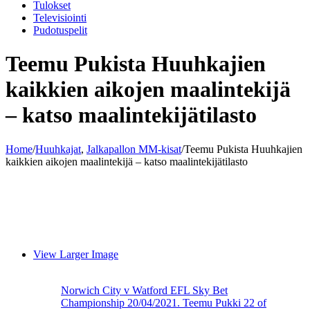
Tulokset
Televisiointi
Pudotuspelit
Teemu Pukista Huuhkajien
kaikkien aikojen maalintekijä
– katso maalintekijätilasto
Home
/
Huuhkajat
,
Jalkapallon MM-kisat
/
Teemu Pukista Huuhkajien
kaikkien aikojen maalintekijä – katso maalintekijätilasto
View Larger Image
Norwich City v Watford EFL Sky Bet
Championship 20/04/2021. Teemu Pukki 22 of