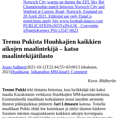
Norwich City warms up during the EFL Sky Bet
Championship match between Norwich City and
Watford at Carrow Road, Norwich, England on
20 April 2021. Editorial use only DataCo
restrictions apply See www.football-dataco.com
PUBLICATIONxNOTxINxUK , Copyright:
xNigelxKeenex PSI-12547-0023
Teemu Pukista Huuhkajien kaikkien
aikojen maalintekijä – katso
maalintekijätilasto
Juuso Sallinen
|
2021-10-12T22:44:55+03:00
13 lokakuun,
2021
|
Huuhkajat
,
Jalkapallon MM-kisat
|
1 Comment
Kuva: Bildbyrån
Teemu Pukki
teki tiistaina historiaa, kun hyökkääjä iski kaksi
maalia Kazakstanin verkkoon Huuhkajien MM-karsintaottelussa.
Ensimmäisellä maalillaan kotkalainen nousi tasoihin aiemmin
tilaston piikkipaikkaa pitäneen
Jari Litmasen
kanssa. Toisella
maalillaan Pukki ohitti itse kuninkaan ja siirtyi tilaston kärkeen
Suomen miesten maajoukkueen kaikkien aikojen kovimpana