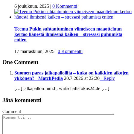
6 joulukuun, 2025
|
0 Kommentti
Teemu Pukin suhtautuminen viimeiseen maaotteluun
kertoo hänestä ihmisenä kaiken – stressasi puhumista
eniten
17 marraskuun, 2025
|
0 Kommentti
One Comment
Suomen paras jalkapalloilija – kuka on kaikkien aikojen
ykkönen? - MatchPedia
20.7.2026 at 22:20
- Reply
[…] jalkapallon-mm.fi, wirtschaftsfokus24.de […]
Jätä kommentti
Comment