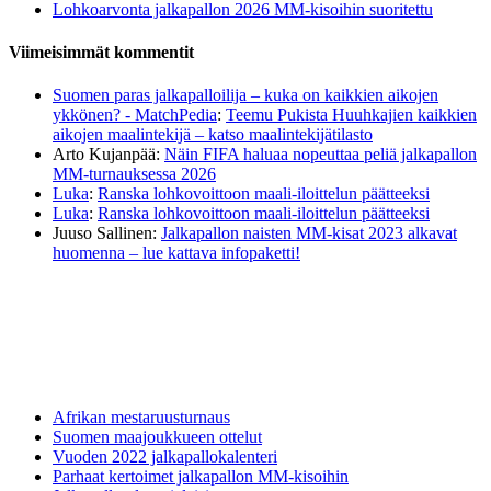
Lohkoarvonta jalkapallon 2026 MM-kisoihin suoritettu
Viimeisimmät kommentit
Suomen paras jalkapalloilija – kuka on kaikkien aikojen
ykkönen? - MatchPedia
:
Teemu Pukista Huuhkajien kaikkien
aikojen maalintekijä – katso maalintekijätilasto
Arto Kujanpää
:
Näin FIFA haluaa nopeuttaa peliä jalkapallon
MM-turnauksessa 2026
Luka
:
Ranska lohkovoittoon maali-iloittelun päätteeksi
Luka
:
Ranska lohkovoittoon maali-iloittelun päätteeksi
Juuso Sallinen
:
Jalkapallon naisten MM-kisat 2023 alkavat
huomenna – lue kattava infopaketti!
Afrikan mestaruusturnaus
Suomen maajoukkueen ottelut
Vuoden 2022 jalkapallokalenteri
Parhaat kertoimet jalkapallon MM-kisoihin