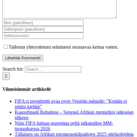
Tallenna yhteystietoni selaimeen seuraavaa kertaa varten.
Search for:
Viimeisimmät artikkelit
FIFA:n presidentti avaa oven Venäjän paluulle: ”Ketään ei
pitäisi kieltää”
Kaaosfinaali Rabatissa – Senegal Afrikan mestariksi jatkoajan
jälkeen
Näin FIFA haluaa nopeuttaa peliä jalkapallon MM-
turnauksessa 2026
Tällainen on Afrikan mestaruuskilpailujen 2025 otteluohjelma