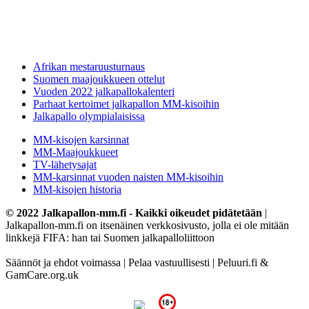
Afrikan mestaruusturnaus
Suomen maajoukkueen ottelut
Vuoden 2022 jalkapallokalenteri
Parhaat kertoimet jalkapallon MM-kisoihin
Jalkapallo olympialaisissa
MM-kisojen karsinnat
MM-Maajoukkueet
TV-lähetysajat
MM-karsinnat vuoden naisten MM-kisoihin
MM-kisojen historia
© 2022 Jalkapallon-mm.fi - Kaikki oikeudet pidätetään
|
Jalkapallon-mm.fi on itsenäinen verkkosivusto, jolla ei ole mitään
linkkejä FIFA: han tai Suomen jalkapalloliittoon
Säännöt ja ehdot voimassa | Pelaa vastuullisesti | Peluuri.fi &
GamCare.org.uk