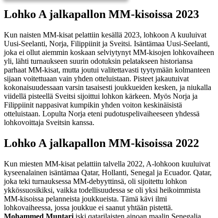
Lohko A jalkapallon MM-kisoissa 2023
Kun naisten MM-kisat pelattiin kesällä 2023, lohkoon A kuuluivat
Uusi-Seelanti, Norja, Filippiinit ja Sveitsi. Isäntämaa Uusi-Seelanti,
joka ei ollut aiemmin koskaan selviytynyt MM-kisojen lohkovaiheen
yli, lähti turnaukseen suurin odotuksin pelatakseen historiansa
parhaat MM-kisat, mutta joutui valitettavasti tyytymään kolmanteen
sijaan voitettuaan vain yhden otteluistaan. Pisteet jakautuivat
kokonaisuudessaan varsin tasaisesti joukkueiden kesken, ja niukalla
viidellä pisteellä Sveitsi sijoittui lohkon kärkeen. Myös Norja ja
Filippiinit nappasivat kumpikin yhden voiton keskinäisistä
otteluistaan. Lopulta Norja eteni pudotuspelivaiheeseen yhdessä
lohkovoittaja Sveitsin kanssa.
Lohko A jalkapallon MM-kisoissa 2022
Kun miesten MM-kisat pelattiin talvella 2022, A-lohkoon kuuluivat
kyseenalainen isäntämaa Qatar, Hollanti, Senegal ja Ecuador. Qatar,
joka teki turnauksessa MM-debyyttinsä, oli sijoitettu lohkon
ykkössuosikiksi, vaikka todellisuudessa se oli yksi heikoimmista
MM-kisoissa pelanneista joukkueista. Tämä kävi ilmi
lohkovaiheessa, jossa joukkue ei saanut yhtään pistettä.
Mohammed Muntari
iski qatarilaisten ainoan maalin Senegalia