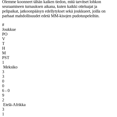
Olemme koonneet tähän kaiken tiedon, mitä tarvitset lohkon
seuraamiseen turnauksen aikana, kuten kaikki otteluajat ja
pelipaikat, jatkoonpääsyn edellytykset sekä joukkueet, joilla on
parhaat mahdollisuudet edetä MM-kisojen pudotuspeleihin.
#
Joukkue
PO
V
T
H
M
PST
1
Meksiko
3
3
0
0
6 - 0
9
2
Etelä-Afrikka
3
1