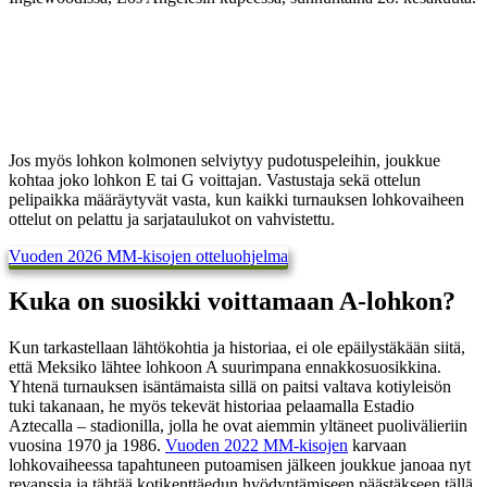
Jos myös lohkon kolmonen selviytyy pudotuspeleihin, joukkue
kohtaa joko lohkon E tai G voittajan. Vastustaja sekä ottelun
pelipaikka määräytyvät vasta, kun kaikki turnauksen lohkovaiheen
ottelut on pelattu ja sarjataulukot on vahvistettu.
Vuoden 2026 MM-kisojen otteluohjelma
Kuka on suosikki voittamaan A-lohkon?
Kun tarkastellaan lähtökohtia ja historiaa, ei ole epäilystäkään siitä,
että Meksiko lähtee lohkoon A suurimpana ennakkosuosikkina.
Yhtenä turnauksen isäntämaista sillä on paitsi valtava kotiyleisön
tuki takanaan, he myös tekevät historiaa pelaamalla Estadio
Aztecalla – stadionilla, jolla he ovat aiemmin yltäneet puolivälieriin
vuosina 1970 ja 1986.
Vuoden 2022 MM-kisojen
karvaan
lohkovaiheessa tapahtuneen putoamisen jälkeen joukkue janoaa nyt
revanssia ja tähtää kotikenttäedun hyödyntämiseen päästäkseen tällä