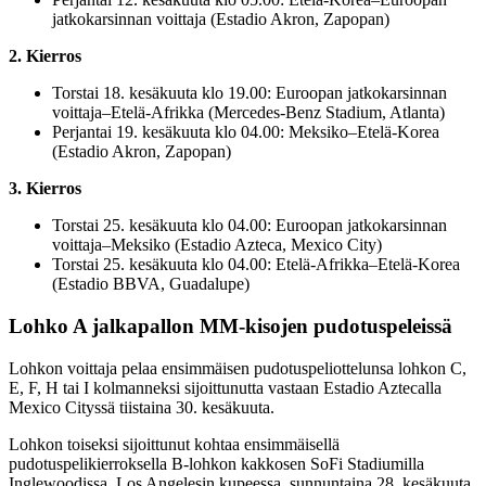
jatkokarsinnan voittaja (Estadio Akron, Zapopan)
2. Kierros
Torstai 18. kesäkuuta klo 19.00: Euroopan jatkokarsinnan
voittaja–Etelä-Afrikka (Mercedes-Benz Stadium, Atlanta)
Perjantai 19. kesäkuuta klo 04.00: Meksiko–Etelä-Korea
(Estadio Akron, Zapopan)
3. Kierros
Torstai 25. kesäkuuta klo 04.00: Euroopan jatkokarsinnan
voittaja–Meksiko (Estadio Azteca, Mexico City)
Torstai 25. kesäkuuta klo 04.00: Etelä-Afrikka–Etelä-Korea
(Estadio BBVA, Guadalupe)
Lohko A jalkapallon MM-kisojen pudotuspeleissä
Lohkon voittaja pelaa ensimmäisen pudotuspeliottelunsa lohkon C,
E, F, H tai I kolmanneksi sijoittunutta vastaan Estadio Aztecalla
Mexico Cityssä tiistaina 30. kesäkuuta.
Lohkon toiseksi sijoittunut kohtaa ensimmäisellä
pudotuspelikierroksella B-lohkon kakkosen SoFi Stadiumilla
Inglewoodissa, Los Angelesin kupeessa, sunnuntaina 28. kesäkuuta.