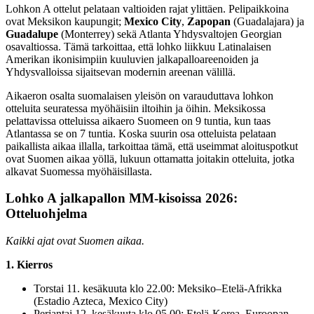
Lohkon A ottelut pelataan valtioiden rajat ylittäen. Pelipaikkoina
ovat Meksikon kaupungit;
Mexico City
,
Zapopan
(Guadalajara) ja
Guadalupe
(Monterrey) sekä Atlanta Yhdysvaltojen Georgian
osavaltiossa. Tämä tarkoittaa, että lohko liikkuu Latinalaisen
Amerikan ikonisimpiin kuuluvien jalkapalloareenoiden ja
Yhdysvalloissa sijaitsevan modernin areenan välillä.
Aikaeron osalta suomalaisen yleisön on varauduttava lohkon
otteluita seuratessa myöhäisiin iltoihin ja öihin. Meksikossa
pelattavissa otteluissa aikaero Suomeen on 9 tuntia, kun taas
Atlantassa se on 7 tuntia. Koska suurin osa otteluista pelataan
paikallista aikaa illalla, tarkoittaa tämä, että useimmat aloituspotkut
ovat Suomen aikaa yöllä, lukuun ottamatta joitakin otteluita, jotka
alkavat Suomessa myöhäisillasta.
Lohko A jalkapallon MM-kisoissa 2026:
Otteluohjelma
Kaikki ajat ovat Suomen aikaa.
1. Kierros
Torstai 11. kesäkuuta klo 22.00: Meksiko–Etelä-Afrikka
(Estadio Azteca, Mexico City)
Perjantai 12. kesäkuuta klo 05.00: Etelä-Korea–Euroopan