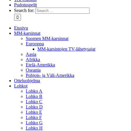
Pudotuspelit
Search for:
Etusivu
MM-karsinnat
Suomen MM-karsinnat
Eurooppa
MM-karsintojen TV-lähetysajat
Aasia
Afrikka
Etelä-Amerikka
Oseania
Pohjois- ja Väli-Amerikka
Otteluohjelma
Lohkot
Lohko A
Lohko B
Lohko C
Lohko D
Lohko E
Lohko F
Lohko G
Lohko H