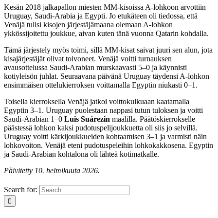
Kesän 2018 jalkapallon miesten MM-kisoissa A-lohkoon arvottiin
Uruguay, Saudi-Arabia ja Egypti. Jo etukäteen oli tiedossa, että
Venäjä tulisi kisojen järjestäjämaana olemaan A-lohkon
ykkössijoitettu joukkue, aivan kuten tänä vuonna Qatarin kohdalla.
Tämä järjestely myös toimi, sillä MM-kisat saivat juuri sen alun, jota
kisajärjestäjät olivat toivoneet. Venäjä voitti turnauksen
avausottelussa Saudi-Arabian murskaavasti 5–0 ja käynnisti
kotiyleisön juhlat. Seuraavana päivänä Uruguay täydensi A-lohkon
ensimmäisen ottelukierroksen voittamalla Egyptin niukasti 0–1.
Toisella kierroksella Venäjä jatkoi voittokulkuaan kaatamalla
Egyptin 3–1. Uruguay puolestaan nappasi tutun tuloksen ja voitti
Saudi-Arabian 1–0
Luis Suárezin
maalilla. Päätöskierrokselle
päästessä lohkon kaksi pudotuspelijoukkuetta oli siis jo selvillä.
Uruguay voitti kärkijoukkueiden kohtaamisen 3–1 ja varmisti näin
lohkovoiton. Venäjä eteni pudotuspeleihin lohkokakkosena. Egyptin
ja Saudi-Arabian kohtalona oli lähteä kotimatkalle.
Päivitetty 10. helmikuuta 2026.
Search for: