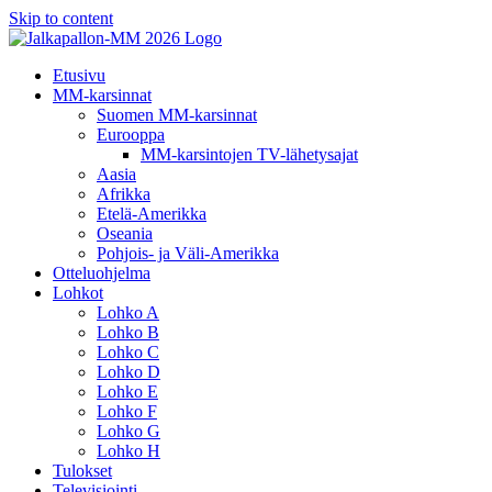
Skip to content
Etusivu
MM-karsinnat
Suomen MM-karsinnat
Eurooppa
MM-karsintojen TV-lähetysajat
Aasia
Afrikka
Etelä-Amerikka
Oseania
Pohjois- ja Väli-Amerikka
Otteluohjelma
Lohkot
Lohko A
Lohko B
Lohko C
Lohko D
Lohko E
Lohko F
Lohko G
Lohko H
Tulokset
Televisiointi