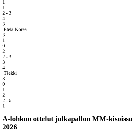
1
1
2 - 3
4
3
Etelä-Korea
3
1
0
2
2 - 3
3
4
Tšekki
3
0
1
2
2 - 6
1
A-lohkon ottelut jalkapallon MM-kisoissa
2026