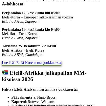
A-lohkossa
Perjantaina 12. kesäkuuta kl0 05:00
Etelä-Korea – Euroopan jatkokarsinnan voittaja
Estadio Akron, Zapopan
Perjantaina 19. kesäkuuta klo 04:00
Meksiko – Etelä-Korea
Estadio Akron, Zapopan
Torstaina 25. kesäkuuta klo 04:00
Etelä-Afrikka – Etelä-Korea
Estadio BBVA, Guadalupe
Lue lisää Etelä-Korean maajoukkueesta
Etelä-Afrikka jalkapallon MM-
kisoissa 2026
Faktaa Etelä-Afrikan miesten maajoukkueesta:
Päävalmentaja
: Hugo Broos
Kapteeni
: Ronwen Williams
Suoritus MM-karsinnoissa
: Afrikan karsintalohkon C