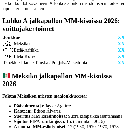
heikohkon lohkovaiheen. A-lohkosta onkin mahdollista muodostua
lopulta erittäin tasainen.
Lohko A jalkapallon MM-kisoissa 2026:
voittajakertoimet
Joukkue
XX
🇲🇽 Meksiko
XX
🇿🇦 Etelä-Afrikka
XX
🇰🇷 Etelä-Korea
XX
Tshekki / Irlanti / Tanska / Pohjois-Makedonia
XX
Meksiko jalkapallon MM-kisoissa
2026
Faktaa Meksikon miesten maajoukkueesta:
Päävalmentaja
: Javier Aguirre
Kapteeni
: Edson Álvarez
Suoritus MM-karsinnoissa
: Suora kisapaikka isäntämaana
Sijoitus FIFA-rankingissa
: 16. (tammi­kuu 2026)
Aiemmat MM-esiintymiset
: 17 (1930, 1950–1970, 1978,