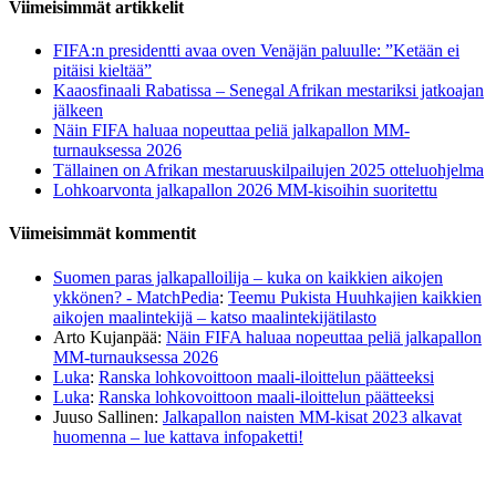
Viimeisimmät artikkelit
FIFA:n presidentti avaa oven Venäjän paluulle: ”Ketään ei
pitäisi kieltää”
Kaaosfinaali Rabatissa – Senegal Afrikan mestariksi jatkoajan
jälkeen
Näin FIFA haluaa nopeuttaa peliä jalkapallon MM-
turnauksessa 2026
Tällainen on Afrikan mestaruuskilpailujen 2025 otteluohjelma
Lohkoarvonta jalkapallon 2026 MM-kisoihin suoritettu
Viimeisimmät kommentit
Suomen paras jalkapalloilija – kuka on kaikkien aikojen
ykkönen? - MatchPedia
:
Teemu Pukista Huuhkajien kaikkien
aikojen maalintekijä – katso maalintekijätilasto
Arto Kujanpää
:
Näin FIFA haluaa nopeuttaa peliä jalkapallon
MM-turnauksessa 2026
Luka
:
Ranska lohkovoittoon maali-iloittelun päätteeksi
Luka
:
Ranska lohkovoittoon maali-iloittelun päätteeksi
Juuso Sallinen
:
Jalkapallon naisten MM-kisat 2023 alkavat
huomenna – lue kattava infopaketti!