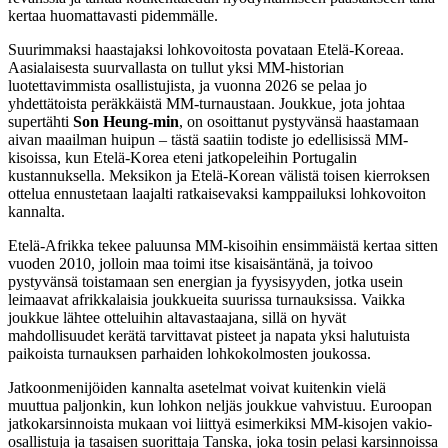
kertaa huomattavasti pidemmälle.
Suurimmaksi haastajaksi lohkovoitosta povataan Etelä-Koreaa.
Aasialaisesta suurvallasta on tullut yksi MM-historian
luotettavimmista osallistujista, ja vuonna 2026 se pelaa jo
yhdettätoista peräkkäistä MM-turnaustaan. Joukkue, jota johtaa
supertähti
Son Heung-min
, on osoittanut pystyvänsä haastamaan
aivan maailman huipun – tästä saatiin todiste jo edellisissä MM-
kisoissa, kun Etelä-Korea eteni jatkopeleihin Portugalin
kustannuksella. Meksikon ja Etelä-Korean välistä toisen kierroksen
ottelua ennustetaan laajalti ratkaisevaksi kamppailuksi lohkovoiton
kannalta.
Etelä-Afrikka tekee paluunsa MM-kisoihin ensimmäistä kertaa sitten
vuoden 2010, jolloin maa toimi itse kisaisäntänä, ja toivoo
pystyvänsä toistamaan sen energian ja fyysisyyden, jotka usein
leimaavat afrikkalaisia joukkueita suurissa turnauksissa. Vaikka
joukkue lähtee otteluihin altavastaajana, sillä on hyvät
mahdollisuudet kerätä tarvittavat pisteet ja napata yksi halutuista
paikoista turnauksen parhaiden lohkokolmosten joukossa.
Jatkoonmenijöiden kannalta asetelmat voivat kuitenkin vielä
muuttua paljonkin, kun lohkon neljäs joukkue vahvistuu. Euroopan
jatkokarsinnoista mukaan voi liittyä esimerkiksi MM-kisojen vakio-
osallistuja ja tasaisen suorittaja Tanska, joka tosin pelasi karsinnoissa