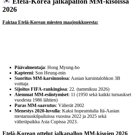
Etelä-Korea jalkapallon MM-kisoissa
2026
Faktaa Etelä-Korean miesten maajoukkueesta:
Päävalmentaja
: Hong Myung-bo
Kapteeni
: Son Heung-min
Suoritus MM-karsinnoissa
: Aasian karsintalohkon 3B
voittaja
Sijoitus FIFA-rankingissa
: 22. (tammikuu 2026)
Aiemmat MM-esiintymiset
: 11 (1950 sekä kaikki turnaukset
vuodesta 1986 lähtien)
Paras MM-saavutus
: Välierät 2002
Menestys 2020-luvulla
: Kaksi hopeamitalia Itä-Aasian
mestaruuskilpailuissa vuosina 2022 ja 2025 sekä
välieräpaikka Asia Cupissa 2023.
Etelä-Korean ottelut jalkapallon MM-kisojen 2026