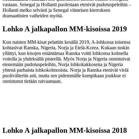
vastaan. Senegal ja Hollanti puolestaan etenivät pudotuspeleihin –
Hollanti melko selvästi ja Senegal viimeisen kierroksen
dramaattisten vaiheiden myötä.
Lohko A jalkapallon MM-kisoissa 2019
Kun naisten MM-kisat pelattiin kesällä 2019, A-lohkossa toisensa
kohtasivat Ranska, Nigeria, Norja ja Etelä-Korea. Kukaan tuskin
yllättyi, kun kisojen emäntämaa Ranska voitti lohkonsa kolmella
voitolla ja yhdeksällä pisteellä. Myös Norja ja Nigeria onnistuivat
etenemään pudotuspeleihin, Norja lohkokakkosena ja Nigeria
yhtenä parhaista lohkokolmosista. Norja ja Ranska etenivät vielä
puolivälieriin asti, mutta sen pidemmälle kumpikaan joukkue ei
onnistunut tietään raivaamaan.
Lohko A jalkapallon MM-kisoissa 2018