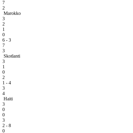
7
2
Marokko
3
2
1
0
6 - 3
7
3
Skotlanti
3
1
0
2
1 - 4
3
4
Haiti
3
0
0
3
2 - 8
0