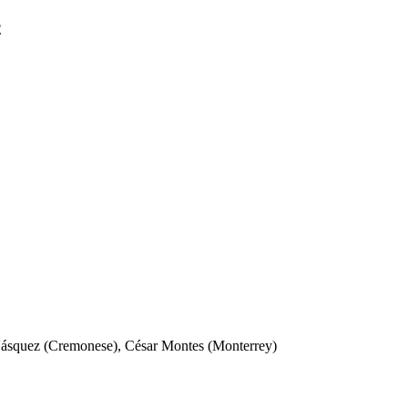
2
 Vásquez (Cremonese), César Montes (Monterrey)