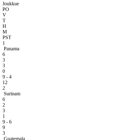
Joukkue
PO
V
T
H
M
PST
1
Panama
6
3
3
0
9 - 4
12
2
Surinam
6
2
3
1
9 - 6
9
3
Guatemala