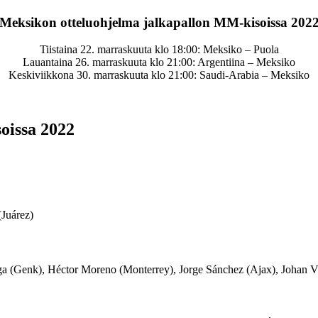
Meksikon otteluohjelma jalkapallon MM-kisoissa 202
Tiistaina 22. marraskuuta klo 18:00: Meksiko – Puola
Lauantaina 26. marraskuuta klo 21:00: Argentiina – Meksiko
Keskiviikkona 30. marraskuuta klo 21:00: Saudi-Arabia – Meksiko
oissa 2022
(Juárez)
aga (Genk), Héctor Moreno (Monterrey), Jorge Sánchez (Ajax), Johan