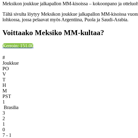
Meksikon joukkue jalkapallon MM-kisoissa – kokoonpano ja otteluo
Tältä sivulta löytyy Meksikon joukkue jalkapallon MM-kisoissa vuo
lohkossa, jossa pelaavat myös Argentiina, Puola ja Saudi-Arabia.
Voittaako Meksiko MM-kultaa?
Kerroin: 151.00
#
Joukkue
PO
V
T
H
M
PST
1
Brasilia
3
2
1
0
7 - 1