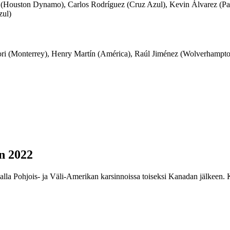
 (Houston Dynamo), Carlos Rodríguez (Cruz Azul), Kevin Álvarez (Pac
zul)
i (Monterrey), Henry Martín (América), Raúl Jiménez (Wolverhampton
n 2022
lla Pohjois- ja Väli-Amerikan karsinnoissa toiseksi Kanadan jälkeen. 