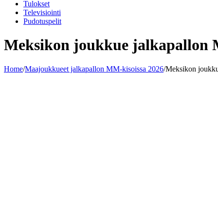
Tulokset
Televisiointi
Pudotuspelit
Meksikon joukkue jalkapallon 
Home
/
Maajoukkueet jalkapallon MM-kisoissa 2026
/
Meksikon joukku