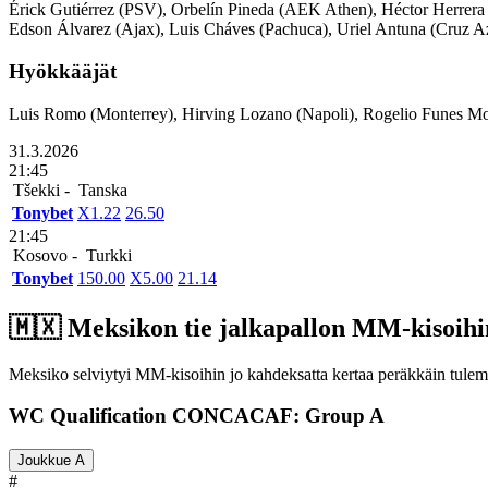
Érick Gutiérrez (PSV), Orbelín Pineda (AEK Athen), Héctor Herrera
Edson Álvarez (Ajax), Luis Cháves (Pachuca), Uriel Antuna (Cruz A
Hyökkääjät
Luis Romo (Monterrey), Hirving Lozano (Napoli), Rogelio Funes Mor
31.3.2026
21:45
Tšekki -
Tanska
Tonybet
X
1.22
2
6.50
21:45
Kosovo -
Turkki
Tonybet
1
50.00
X
5.00
2
1.14
🇲🇽​ Meksikon tie jalkapallon MM-kisoihi
Meksiko selviytyi MM-kisoihin jo kahdeksatta kertaa peräkkäin tulema
WC Qualification CONCACAF: Group A
Joukkue A
#