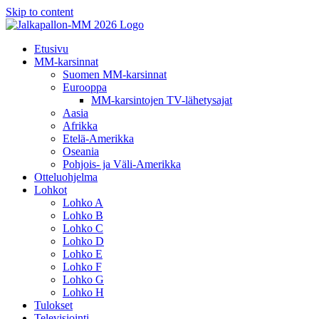
Skip to content
Etusivu
MM-karsinnat
Suomen MM-karsinnat
Eurooppa
MM-karsintojen TV-lähetysajat
Aasia
Afrikka
Etelä-Amerikka
Oseania
Pohjois- ja Väli-Amerikka
Otteluohjelma
Lohkot
Lohko A
Lohko B
Lohko C
Lohko D
Lohko E
Lohko F
Lohko G
Lohko H
Tulokset
Televisiointi