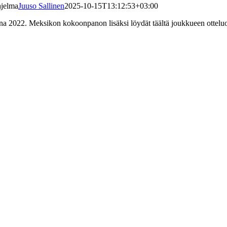
hjelma
Juuso Sallinen
2025-10-15T13:12:53+03:00
nna 2022. Meksikon kokoonpanon lisäksi löydät täältä joukkueen otte