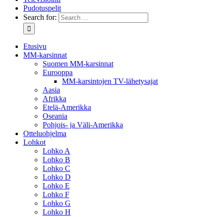
Pudotuspelit
Search for:
Etusivu
MM-karsinnat
Suomen MM-karsinnat
Eurooppa
MM-karsintojen TV-lähetysajat
Aasia
Afrikka
Etelä-Amerikka
Oseania
Pohjois- ja Väli-Amerikka
Otteluohjelma
Lohkot
Lohko A
Lohko B
Lohko C
Lohko D
Lohko E
Lohko F
Lohko G
Lohko H