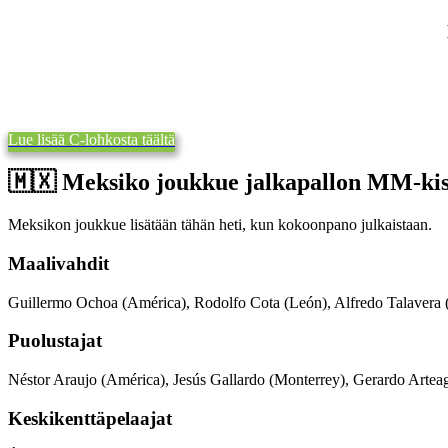
Lue lisää C-lohkosta täältä
🇲🇽​ Meksiko joukkue jalkapallon MM-kis
Meksikon joukkue lisätään tähän heti, kun kokoonpano julkaistaan.
Maalivahdit
Guillermo Ochoa (América), Rodolfo Cota (León), Alfredo Talavera 
Puolustajat
Néstor Araujo (América), Jesús Gallardo (Monterrey), Gerardo Arte
Keskikenttäpelaajat