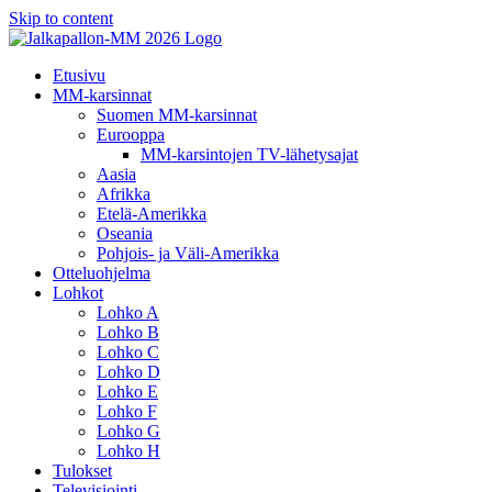
Skip to content
Etusivu
MM-karsinnat
Suomen MM-karsinnat
Eurooppa
MM-karsintojen TV-lähetysajat
Aasia
Afrikka
Etelä-Amerikka
Oseania
Pohjois- ja Väli-Amerikka
Otteluohjelma
Lohkot
Lohko A
Lohko B
Lohko C
Lohko D
Lohko E
Lohko F
Lohko G
Lohko H
Tulokset
Televisiointi