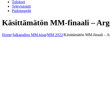
Tulokset
Televisiointi
Pudotuspelit
Käsittämätön MM-finaali – Arg
Home
/
Jalkapallon MM-kisat
/
MM 2022
/
Käsittämätön MM-finaali – Ar