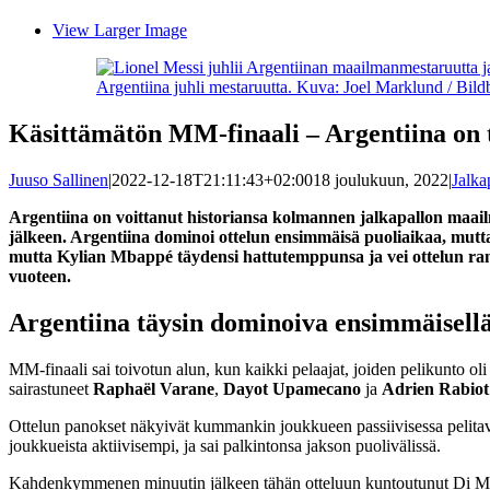
View Larger Image
Argentiina juhli mestaruutta. Kuva: Joel Marklund / Bild
Käsittämätön MM-finaali – Argentiina on
Juuso Sallinen
|
2022-12-18T21:11:43+02:00
18 joulukuun, 2022
|
Jalka
Argentiina on voittanut historiansa kolmannen jalkapallon ma
jälkeen. Argentiina dominoi ottelun ensimmäisä puoliaikaa, mutta 
mutta Kylian Mbappé täydensi hattutemppunsa ja vei ottelun ran
vuoteen.
Argentiina täysin dominoiva ensimmäisellä
MM-finaali sai toivotun alun, kun kaikki pelaajat, joiden pelikunto o
sairastuneet
Raphaël Varane
,
Dayot Upamecano
ja
Adrien Rabiot
Ottelun panokset näkyivät kummankin joukkueen passiivisessa pelitavass
joukkueista aktiivisempi, ja sai palkintonsa jakson puolivälissä.
Kahdenkymmenen minuutin jälkeen tähän otteluun kuntoutunut Di Ma