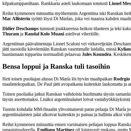
kilpakumppaniltaan. Rankkaria asteli laukomaan totutusti
Lionel Mes
Reilut kymmenen minuuttia myöhemmin Argentiina iski Ranskan heikos
Mac Allisterin
syöttö löysi Di Marían, joka vei maansa kahden maali
Didier Deschamps
tunnusti joukkueensa heikon tilanteen ja teki kak
Thuram
ja
Randal Kolo Muani
astelivat viheriölle.
Argentiinan päävalmentaja Lionel Scaloni vei virkaveljeään Deschampsia
jätti suosiolla kävelemään Ranskan vasemmalle laidalla, missä
Kylia
haastamaan topparina normaalisti pelaavaa
Jules Koundéa
. Keskikent
Bensa loppui ja Ranska tuli tasoihin
Heti toisen puoliajan alussa Di María löi hyvän maalipaikan
Rodrgio 
maalintekopaikan. De Paul jätti avopaikasta kuitenkin laukomatta ja an
Toinen puoliaika jatkui Ranskan vaihdoista huolimatta täysin samanl
täysin aseettomaksi. Lisäksi argentiinalaiset loivat vastahyökkäyksist
Tunnin kohdalla MM-finaalin ylivoimaisesti paras pelaaja Di María jou
argentiinalaisten jalat alkoivat kuitenkin jo painaa ja hallinta alkoi väh
Reilut kymmenen minuuttia ennen varsinaisen peliajan loppua Ranskan h
rangaistusalueella.
Emiliano Martínez
oli loistavasti mukana, mutta 