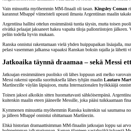
Vain minuuttia myöhemmin MM-finaali oli tasan.
Kingsley Coman
ri
karannut Mbappé viimeisteli upeasti ilmasta Argentiinan maalin taka
Argentiina hallitsi ottelun ensimmäistä tuntia täysin, mutta toisen pu
eivätkä pelaajat jaksaneet hakea vapaita tiloja pallonriistojen jälkee
peliin todella hyvin mukaan.
Ranska onnistui rakentamaan vielä yhden huippupaikan lisäajalla, mutt
pelasi vasemman jalkansa vapaaksi Ranskan boksin rajalla ja lähetti vi
Jatkoaika täynnä draamaa – sekä Messi et
Jatkoajan ensimmäinen puolisko oli lähes loppuun asti melko varovais
Messi rakensi upealla suorituksella lähes tyhjän maalin
Lautaro
Mart
Martínezille väylän läpiajoon, mutta Internazionalen hyökkääjä onnist
Toinen jaksoi alkoikin sitten huomattavasti sähköisempänä. Argentiina 
kuitenkin maalin eteen jääneelle Messille, joka pääsi tuikkaamaan finaa
Kymmenen minuuttia myöhemmin Ranska kuitenkin sai saumansa nousta
ja jälleen Mbappé onnistui ohittamaan Martínezin.
Ehkä historian dramaattisimman MM-finaalin jatkoajan loppu sai arv
hulppeimman jalkatorjunnan. Saman tilanteen vastahyökkäyksestä Mess