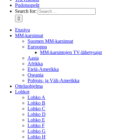
Pudotuspelit
Search for:
Etusivu
MM-karsinnat
Suomen MM-karsinnat
Eurooppa
MM-karsintojen TV-lähetysajat
Aasia
Afrikka
Etelä-Amerikka
Oseania
Pohjois- ja Väli-Amerikka
Otteluohjelma
Lohkot
Lohko A
Lohko B
Lohko C
Lohko D
Lohko E
Lohko F
Lohko G
Lohko H