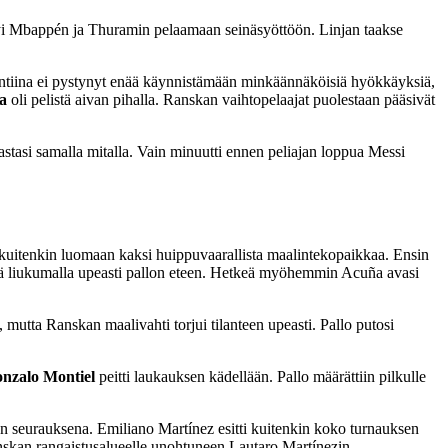
ttyi Mbappén ja Thuramin pelaamaan seinäsyöttöön. Linjan taakse
Argentiina ei pystynyt enää käynnistämään minkäännäköisiä hyökkäyksiä,
a
oli pelistä aivan pihalla. Ranskan vaihtopelaajat puolestaan pääsivät
stasi samalla mitalla. Vain minuutti ennen peliajan loppua Messi
 kuitenkin luomaan kaksi huippuvaarallista maalintekopaikkaa. Ensin
ä liukumalla upeasti pallon eteen. Hetkeä myöhemmin Acuña avasi
mutta Ranskan maalivahti torjui tilanteen upeasti. Pallo putosi
nzalo Montiel
peitti laukauksen kädellään. Pallo määrättiin pilkulle
 seurauksena. Emiliano Martínez esitti kuitenkin koko turnauksen
nskan rangaistusalueelle unohtuneen Lautaro Martínezin.