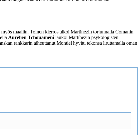
a myös maaliin. Toinen kierros alkoi Martínezin torjunnalla Comanin
sella
Aurélien Tchouaméni
laukoi Martínezin psykologisten
anskan rankkarin aiheuttanut Montiel hyvitti tekonsa liruttamalla oman