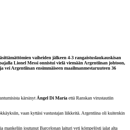
käsittämättömien vaiheiden jälkeen 4-3 rangaistuslaukauskisan
koajalla Lionel Messi onnistui vielä viemään Argentiinan johtoon,
n ja vei Argentiinan ensimmäiseen maailmanmestaruuteen 36
aantumisista kärsinyt
Ángel Di María
että Ranskan virustautiin
äyksiin, vaan kyttäsi vastustajan liikkeitä. Argentiina oli kuitenkin
a mankeliin joutunut Barcelonan laituri veti kömpelösti jalat alta