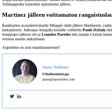
Tuhlaajapoika kuitenkin epäonnistui jälleen.
Martínez jälleen voittamaton rangaistusla
Rankkarien avauskierroksella Mbappé ohitti jälleen Martínezin, vaikk
laukaukseen. Jatkoajan lisäajalla kentälle vaihdettu
Paulo
Dybala
rikk
temppujen jälkeen ohi ja
Leandro
Paredes
teki maalin Llorisin käsie
vetonsa maalin alakulmaan.
Argentiina on uusi maailmanmestari!
Juuso Sallinen
Urheilutoimittaja
juuso@sportnyhet.com