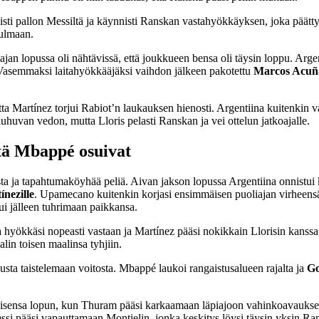
isti pallon Messiltä ja käynnisti Ranskan vastahyökkäyksen, joka pää
kulmaan.
oliajan lopussa oli nähtävissä, että joukkueen bensa oli täysin loppu. 
n. Vasemmaksi laitahyökkääjäksi vaihdon jälkeen pakotettu
Marcos Acuñ
a Martínez torjui Rabiot’n laukauksen hienosti. Argentiina kuitenkin va
uhuvan vedon, mutta Lloris pelasti Ranskan ja vei ottelun jatkoajalle.
tä Mbappé osuivat
ta ja tapahtumaköyhää peliä. Aivan jakson lopussa Argentiina onnistui
ínezille
. Upamecano kuitenkin korjasi ensimmäisen puoliajan virheens
ui jälleen tuhrimaan paikkansa.
hyökkäsi nopeasti vastaan ja Martínez pääsi nokikkain Llorisin kanssa, 
lin toisen maalinsa tyhjiin.
 taistelemaan voitosta. Mbappé laukoi rangaistusalueen rajalta ja
Go
oisensa lopun, kun Thuram pääsi karkaamaan läpiajoon vahinkoavauksen
i pääsi vapauttamaan Montielin, jonka keskitys löysi täysin yksin Ra