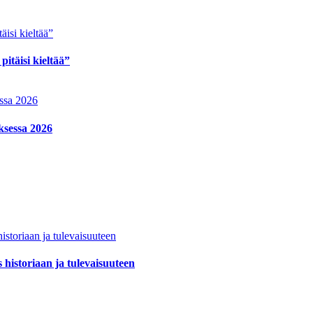
itäisi kieltää”
ksessa 2026
historiaan ja tulevaisuuteen