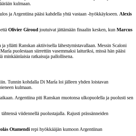
äärään kulmaan.
los ja Argentiina pääsi kahdella yhtä vastaan -hyökkäykseen.
Alexis
 että
Olivier Giroud
joutuivat jättämään finaalin kesken, kun
Marcus
ja yllätti Ranskan aktiivisella lähestymistavallaan. Messin Scaloni
María puolestaan siirrettiin vasemmaksi laituriksi, missä hän pääsi
dä minkäänlaisia ratkaisuja pallollisena.
liin. Tunnin kohdalla Di María loi jälleen yhden loistavan
n pieneen kulmaan.
 aikaan. Argentiina piti Ranskan muotonsa ulkopuolella ja puolusti sen
tähtensä viidennellä puolustajalla. Rajusti prässänneiden
colás Otamendi
repi hyökkääjän kumoon Argentiinan