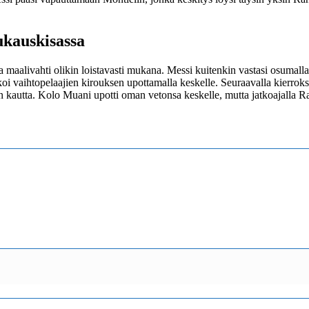
ukauskisassa
a maalivahti olikin loistavasti mukana. Messi kuitenkin vastasi osumall
oi vaihtopelaajien kirouksen upottamalla keskelle. Seuraavalla kierrok
n kautta. Kolo Muani upotti oman vetonsa keskelle, mutta jatkoajalla R