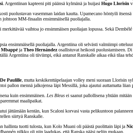
si
. Argentiinan kapteeni piti päänsä kylmänä ja huijasi
Hugo Llorisin
v
ti puolustavan vasemman laidan kautta. Upamecano höntyili itsensä u
n johtoon MM-finaalin ensimmäisellä puoliajalla.
si merkittävää vaihtoa jo ensimmäisen puoliajan lopussa. Sekä Dembélé
 ensimmäisellä puoliajalla. Argentiina oli selvästi valmiimpi otteluun 
n Mbappé
ja
Theo Hernández
osallistuvat heikosti puolustamiseen. Di 
ällä Argentiina oli tiiviimpi, eikä antanut Ranskalle aikaa eikä tilaa teh
De Paulille
, mutta keskikenttäpelaajan volley meni suoraan Llorisin sy
toi pallon mennä jalkojensa läpi Messillä, joka ajautui auttamatta liia
aisena kuin ensimmäinen.
Les Bleus
ei saanut pallollisena yhtään mitään
ä paremmat maalipaikat.
tui jättämään kentän, kun Scaloni korvasi vasta pelikuntoon palanneen 
itellen siirtyä Ranskalle.
allinta tuotti tulosta, kun Kolo Muani oli päästä puolittain läpi ja
Ni
Mbappén pilkku oli niin laadukas, että Ranska pääsi peliin mukaan.