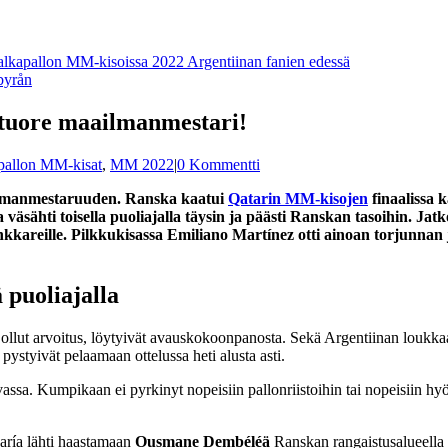
byrån
 tuore maailmanmestari!
pallon MM-kisat
,
MM 2022
|
0 Kommentti
ailmanmestaruuden. Ranska kaatui
Qatarin MM-kisojen
finaalissa 
väsähti toisella puoliajalla täysin ja päästi Ranskan tasoihin. Jat
kkareille. Pilkkukisassa Emiliano Martínez otti ainoan torjunna
 puoliajalla
li ollut arvoitus, löytyivät avauskokoonpanosta. Sekä Argentiinan loukk
pystyivät pelaamaan ottelussa heti alusta asti.
a. Kumpikaan ei pyrkinyt nopeisiin pallonriistoihin tai nopeisiin hyökk
ría lähti haastamaan
Ousmane Dembéléä
Ranskan rangaistusalueella j