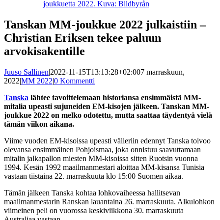
joukkuetta 2022. Kuva: Bildbyrån
Tanskan MM-joukkue 2022 julkaistiin –
Christian Eriksen tekee paluun
arvokisakentille
Juuso Sallinen
|
2022-11-15T13:13:28+02:00
7 marraskuun,
2022
|
MM 2022
|
0 Kommentti
Tanska
lähtee tavoittelemaan historiansa ensimmäistä MM-
mitalia upeasti sujuneiden EM-kisojen jälkeen. Tanskan MM-
joukkue 2022 on melko odotettu, mutta saattaa täydentyä vielä
tämän viikon aikana.
Viime vuoden EM-kisoissa upeasti välieriin edennyt Tanska toivoo
olevansa ensimmäinen Pohjoismaa, joka onnistuu saavuttamaan
mitalin jalkapallon miesten MM-kisoissa sitten Ruotsin vuonna
1994. Kesän 1992 maailmanmestari aloittaa MM-kisansa Tunisia
vastaan tiistaina 22. marraskuuta klo 15:00 Suomen aikaa.
Tämän jälkeen Tanska kohtaa lohkovaiheessa hallitsevan
maailmanmestarin Ranskan lauantaina 26. marraskuuta. Alkulohkon
viimeinen peli on vuorossa keskiviikkona 30. marraskuuta
Australiaa vastaan.