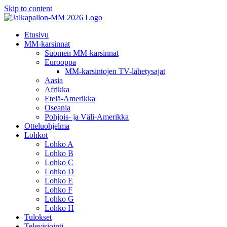
Skip to content
Etusivu
MM-karsinnat
Suomen MM-karsinnat
Eurooppa
MM-karsintojen TV-lähetysajat
Aasia
Afrikka
Etelä-Amerikka
Oseania
Pohjois- ja Väli-Amerikka
Otteluohjelma
Lohkot
Lohko A
Lohko B
Lohko C
Lohko D
Lohko E
Lohko F
Lohko G
Lohko H
Tulokset
Televisiointi