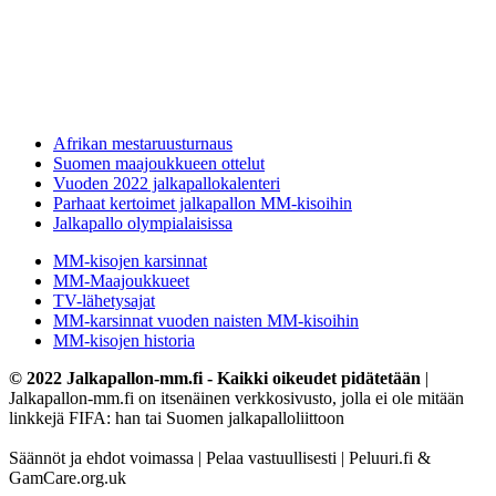
Afrikan mestaruusturnaus
Suomen maajoukkueen ottelut
Vuoden 2022 jalkapallokalenteri
Parhaat kertoimet jalkapallon MM-kisoihin
Jalkapallo olympialaisissa
MM-kisojen karsinnat
MM-Maajoukkueet
TV-lähetysajat
MM-karsinnat vuoden naisten MM-kisoihin
MM-kisojen historia
© 2022 Jalkapallon-mm.fi - Kaikki oikeudet pidätetään
|
Jalkapallon-mm.fi on itsenäinen verkkosivusto, jolla ei ole mitään
linkkejä FIFA: han tai Suomen jalkapalloliittoon
Säännöt ja ehdot voimassa | Pelaa vastuullisesti | Peluuri.fi &
GamCare.org.uk