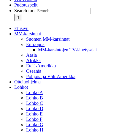
Pudotuspelit
Search for:
Etusivu
MM-karsinnat
Suomen MM-karsinnat
Eurooppa
MM-karsintojen TV-lähetysajat
Aasia
Afrikka
Etelä-Amerikka
Oseania
Pohjois- ja Väli-Amerikka
Otteluohjelma
Lohkot
Lohko A
Lohko B
Lohko C
Lohko D
Lohko E
Lohko F
Lohko G
Lohko H