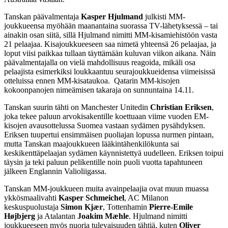
Tanskan päävalmentaja
Kasper Hjulmand
julkisti MM-
joukkueensa myöhään maanantaina suorassa TV-lähetyksessä – tai
ainakin osan siitä, sillä Hjulmand nimitti MM-kisamiehistöön vasta
21 pelaajaa. Kisajoukkueeseen saa nimetä yhteensä 26 pelaajaa, ja
loput viisi paikkaa tullaan täyttämään kuluvan viikon aikana. Näin
päävalmentajalla on vielä mahdollisuus reagoida, mikäli osa
pelaajista esimerkiksi loukkaantuu seurajoukkueidensa viimeisissä
otteluissa ennen MM-kisataukoa. Qatarin MM-kisojen
kokoonpanojen nimeämisen takaraja on sunnuntaina 14.11.
Tanskan suurin tähti on Manchester Unitedin
Christian Eriksen
,
joka tekee paluun arvokisakentille koettuaan viime vuoden EM-
kisojen avausottelussa Suomea vastaan sydämen pysähdyksen.
Eriksen tuupertui ensimmäisen puoliajan lopussa nurmen pintaan,
mutta Tanskan maajoukkueen lääkintähenkilökunta sai
keskikenttäpelaajan sydämen käynnistettyä uudelleen. Eriksen toipui
täysin ja teki paluun pelikentille noin puoli vuotta tapahtuneen
jälkeen Englannin Valioliigassa.
Tanskan MM-joukkueen muita avainpelaajia ovat muun muassa
ykkösmaalivahti
Kasper Schmeichel
, AC Milanon
keskuspuolustaja
Simon Kjær
, Tottenhamin
Pierre-Emile
Højbjerg
ja Atalantan
Joakim Mæhle
. Hjulmand nimitti
joukkueeseen myös nuoria tulevaisuuden tähtiä, kuten
Oliver