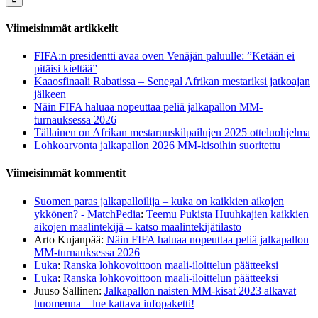
Viimeisimmät artikkelit
FIFA:n presidentti avaa oven Venäjän paluulle: ”Ketään ei
pitäisi kieltää”
Kaaosfinaali Rabatissa – Senegal Afrikan mestariksi jatkoajan
jälkeen
Näin FIFA haluaa nopeuttaa peliä jalkapallon MM-
turnauksessa 2026
Tällainen on Afrikan mestaruuskilpailujen 2025 otteluohjelma
Lohkoarvonta jalkapallon 2026 MM-kisoihin suoritettu
Viimeisimmät kommentit
Suomen paras jalkapalloilija – kuka on kaikkien aikojen
ykkönen? - MatchPedia
:
Teemu Pukista Huuhkajien kaikkien
aikojen maalintekijä – katso maalintekijätilasto
Arto Kujanpää
:
Näin FIFA haluaa nopeuttaa peliä jalkapallon
MM-turnauksessa 2026
Luka
:
Ranska lohkovoittoon maali-iloittelun päätteeksi
Luka
:
Ranska lohkovoittoon maali-iloittelun päätteeksi
Juuso Sallinen
:
Jalkapallon naisten MM-kisat 2023 alkavat
huomenna – lue kattava infopaketti!