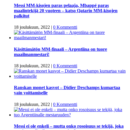
Messi MM-kisojen paras pelaaja, Mbappé paras
maalintekijä 20 vuoteen – katso Qatarin MM-kisojen
palkitut
18 joulukuun, 2022
|
0 Kommentti
Käsittämätön MM-finaali – Argentiina on tuore
maailmanmestari!
18 joulukuun, 2022
|
0 Kommentti
Ranskan monet kasvot – Didier Deschamps kumartaa
vain voittamiselle
18 joulukuun, 2022
|
0 Kommentti
Messi ei ole enkeli – mutta onko rosoisuus se tekijä, joka