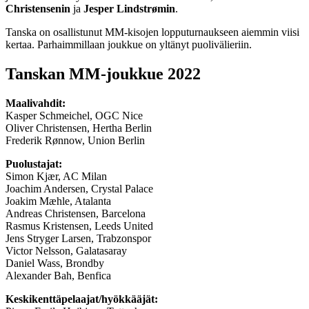
Christensenin
ja
Jesper Lindstrømin
.
Tanska on osallistunut MM-kisojen lopputurnaukseen aiemmin viisi
kertaa. Parhaimmillaan joukkue on yltänyt puolivälieriin.
Tanskan MM-joukkue 2022
Maalivahdit:
Kasper Schmeichel, OGC Nice
Oliver Christensen, Hertha Berlin
Frederik Rønnow, Union Berlin
Puolustajat:
Simon Kjær, AC Milan
Joachim Andersen, Crystal Palace
Joakim Mæhle, Atalanta
Andreas Christensen, Barcelona
Rasmus Kristensen, Leeds United
Jens Stryger Larsen, Trabzonspor
Victor Nelsson, Galatasaray
Daniel Wass, Brondby
Alexander Bah, Benfica
Keskikenttäpelaajat/hyökkääjät: