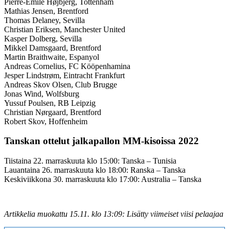
Pierre-Emile Højbjerg, Tottenham
Mathias Jensen, Brentford
Thomas Delaney, Sevilla
Christian Eriksen, Manchester United
Kasper Dolberg, Sevilla
Mikkel Damsgaard, Brentford
Martin Braithwaite, Espanyol
Andreas Cornelius, FC Kööpenhamina
Jesper Lindstrøm, Eintracht Frankfurt
Andreas Skov Olsen, Club Brugge
Jonas Wind, Wolfsburg
Yussuf Poulsen, RB Leipzig
Christian Nørgaard, Brentford
Robert Skov, Hoffenheim
Tanskan ottelut jalkapallon MM-kisoissa 2022
Tiistaina 22. marraskuuta klo 15:00: Tanska – Tunisia
Lauantaina 26. marraskuuta klo 18:00: Ranska – Tanska
Keskiviikkona 30. marraskuuta klo 17:00: Australia – Tanska
Artikkelia muokattu 15.11. klo 13:09: Lisätty viimeiset viisi pelaajaa