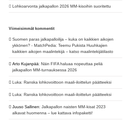
Lohkoarvonta jalkapallon 2026 MM-kisoihin suoritettu
Viimeisimmät kommentit
Suomen paras jalkapalloilija – kuka on kaikkien aikojen
ykkönen? - MatchPedia
:
Teemu Pukista Huuhkajien
kaikkien aikojen maalintekijä – katso maalintekijätilasto
Arto Kujanpää
:
Näin FIFA haluaa nopeuttaa peliä
jalkapallon MM-turnauksessa 2026
Luka
:
Ranska lohkovoittoon maali-iloittelun päätteeksi
Luka
:
Ranska lohkovoittoon maali-iloittelun päätteeksi
Juuso Sallinen
:
Jalkapallon naisten MM-kisat 2023
alkavat huomenna – lue kattava infopaketti!