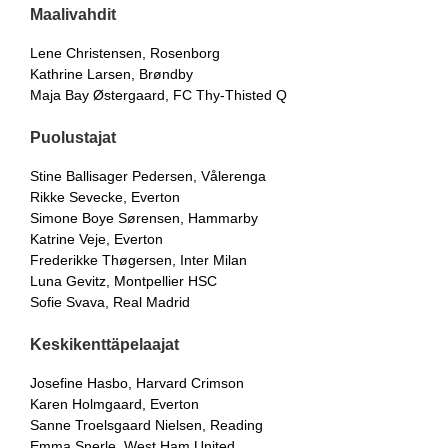
Maalivahdit
Lene Christensen, Rosenborg
Kathrine Larsen, Brøndby
Maja Bay Østergaard, FC Thy-Thisted Q
Puolustajat
Stine Ballisager Pedersen, Vålerenga
Rikke Sevecke, Everton
Simone Boye Sørensen, Hammarby
Katrine Veje, Everton
Frederikke Thøgersen, Inter Milan
Luna Gevitz, Montpellier HSC
Sofie Svava, Real Madrid
Keskikenttäpelaajat
Josefine Hasbo, Harvard Crimson
Karen Holmgaard, Everton
Sanne Troelsgaard Nielsen, Reading
Emma Snerle, West Ham United