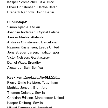
Kasper Schmeichel, OGC Nice
Oliver Christensen, Hertha Berlin
Frederik Rønnow, Union Berlin
Puolustajat:
Simon Kjær, AC Milan
Joachim Andersen, Crystal Palace
Joakim Mæhle, Atalanta
Andreas Christensen, Barcelona
Rasmus Kristensen, Leeds United
Jens Stryger Larsen, Trabzonspor
Victor Nelsson, Galatasaray
Daniel Wass, Brondby
Alexander Bah, Benfica
Keskikenttäpelaajat/hyökkääjät:
Pierre-Emile Højbjerg, Tottenham
Mathias Jensen, Brentford
Thomas Delaney, Sevilla
Christian Eriksen, Manchester United
Kasper Dolberg, Sevilla
Mikkel Damsgaard, Brentford