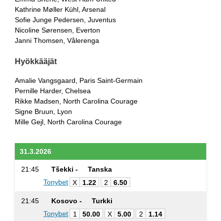
Kathrine Møller Kühl, Arsenal
Sofie Junge Pedersen, Juventus
Nicoline Sørensen, Everton
Janni Thomsen, Vålerenga
Hyökkääjät
Amalie Vangsgaard, Paris Saint-Germain
Pernille Harder, Chelsea
Rikke Madsen, North Carolina Courage
Signe Bruun, Lyon
Mille Gejl, North Carolina Courage
31.3.2026
21:45
Tšekki -
Tanska
Tonybet
X
1.22
2
6.50
21:45
Kosovo -
Turkki
Tonybet
1
50.00
X
5.00
2
1.14