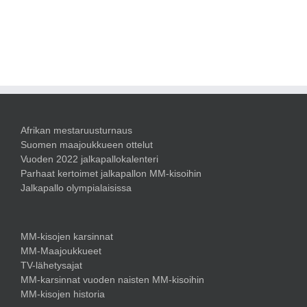
Afrikan mestaruusturnaus
Suomen maajoukkueen ottelut
Vuoden 2022 jalkapallokalenteri
Parhaat kertoimet jalkapallon MM-kisoihin
Jalkapallo olympialaisissa
MM-kisojen karsinnat
MM-Maajoukkueet
TV-lähetysajat
MM-karsinnat vuoden naisten MM-kisoihin
MM-kisojen historia