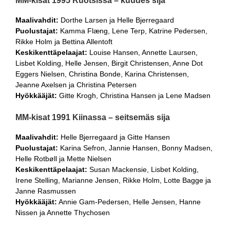
MM-kisat 1995 Ruotsissa – kuudes sija
Maalivahdit:
Dorthe Larsen ja Helle Bjerregaard
Puolustajat:
Kamma Flæng, Lene Terp, Katrine Pedersen,
Rikke Holm ja Bettina Allentoft
Keskikenttäpelaajat:
Louise Hansen, Annette Laursen,
Lisbet Kolding, Helle Jensen, Birgit Christensen, Anne Dot
Eggers Nielsen, Christina Bonde, Karina Christensen,
Jeanne Axelsen ja Christina Petersen
Hyökkääjät:
Gitte Krogh, Christina Hansen ja Lene Madsen
MM-kisat 1991 Kiinassa – seitsemäs sija
Maalivahdit:
Helle Bjerregaard ja Gitte Hansen
Puolustajat:
Karina Sefron, Jannie Hansen, Bonny Madsen,
Helle Rotbøll ja Mette Nielsen
Keskikenttäpelaajat:
Susan Mackensie, Lisbet Kolding,
Irene Stelling, Marianne Jensen, Rikke Holm, Lotte Bagge ja
Janne Rasmussen
Hyökkääjät:
Annie Gam-Pedersen, Helle Jensen, Hanne
Nissen ja Annette Thychosen