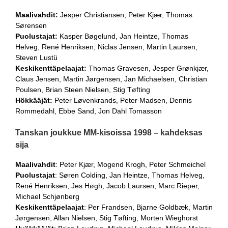
Maalivahdit:
Jesper Christiansen, Peter Kjær, Thomas
Sørensen
Puolustajat:
Kasper Bøgelund, Jan Heintze, Thomas
Helveg, René Henriksen, Niclas Jensen, Martin Laursen,
Steven Lustü
Keskikenttäpelaajat:
Thomas Gravesen, Jesper Grønkjær,
Claus Jensen, Martin Jørgensen, Jan Michaelsen, Christian
Poulsen, Brian Steen Nielsen, Stig Tøfting
Hökkääjät:
Peter Løvenkrands, Peter Madsen, Dennis
Rommedahl, Ebbe Sand, Jon Dahl Tomasson
Tanskan joukkue MM-kisoissa 1998 – kahdeksas
sija
Maalivahdit
: Peter Kjær, Mogend Krogh, Peter Schmeichel
Puolustajat
: Søren Colding, Jan Heintze, Thomas Helveg,
René Henriksen, Jes Høgh, Jacob Laursen, Marc Rieper,
Michael Schjønberg
Keskikenttäpelaajat
: Per Frandsen, Bjarne Goldbæk, Martin
Jørgensen, Allan Nielsen, Stig Tøfting, Morten Wieghorst