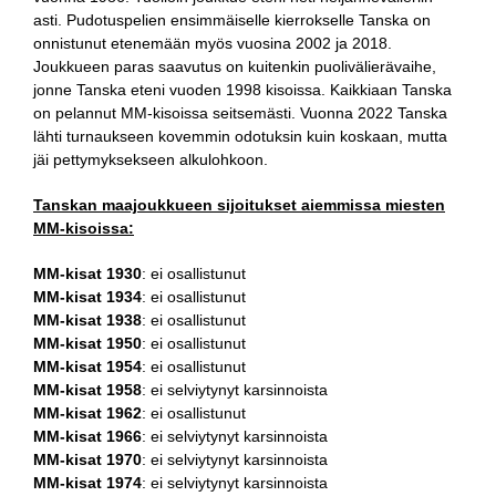
asti. Pudotuspelien ensimmäiselle kierrokselle Tanska on
onnistunut etenemään myös vuosina 2002 ja 2018.
Joukkueen paras saavutus on kuitenkin puolivälierävaihe,
jonne Tanska eteni vuoden 1998 kisoissa. Kaikkiaan Tanska
on pelannut MM-kisoissa seitsemästi. Vuonna 2022 Tanska
lähti turnaukseen kovemmin odotuksin kuin koskaan, mutta
jäi pettymyksekseen alkulohkoon.
Tanskan maajoukkueen sijoitukset aiemmissa miesten
MM-kisoissa:
MM-kisat 1930
: ei osallistunut
MM-kisat 1934
: ei osallistunut
MM-kisat 1938
: ei osallistunut
MM-kisat 1950
: ei osallistunut
MM-kisat 1954
: ei osallistunut
MM-kisat 1958
: ei selviytynyt karsinnoista
MM-kisat 1962
: ei osallistunut
MM-kisat 1966
: ei selviytynyt karsinnoista
MM-kisat 1970
: ei selviytynyt karsinnoista
MM-kisat 1974
: ei selviytynyt karsinnoista