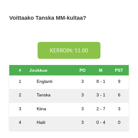
Voittaako Tanska MM-kultaa?
KERROIN: 51.00
#
Joukkue
PO
M
PST
1
Englanti
3
8 - 1
9
2
Tanska
3
3 - 1
6
3
Kiina
3
2 - 7
3
4
Haiti
3
0 - 4
0