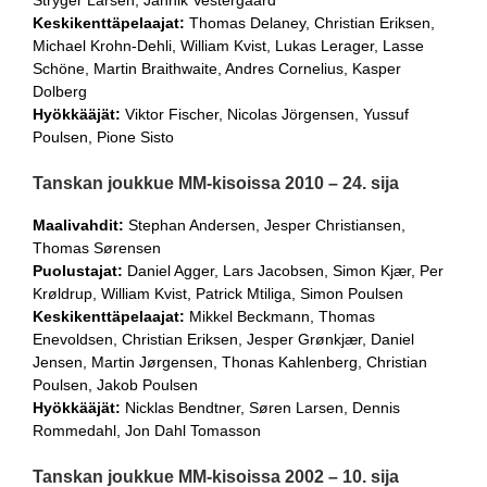
Keskikenttäpelaajat:
Thomas Delaney, Christian Eriksen,
Michael Krohn-Dehli, William Kvist, Lukas Lerager, Lasse
Schöne, Martin Braithwaite, Andres Cornelius, Kasper
Dolberg
Hyökkääjät:
Viktor Fischer, Nicolas Jörgensen, Yussuf
Poulsen, Pione Sisto
Tanskan joukkue MM-kisoissa 2010 – 24. sija
Maalivahdit:
Stephan Andersen, Jesper Christiansen,
Thomas Sørensen
Puolustajat:
Daniel Agger, Lars Jacobsen, Simon Kjær, Per
Krøldrup, William Kvist, Patrick Mtiliga, Simon Poulsen
Keskikenttäpelaajat:
Mikkel Beckmann, Thomas
Enevoldsen, Christian Eriksen, Jesper Grønkjær, Daniel
Jensen, Martin Jørgensen, Thonas Kahlenberg, Christian
Poulsen, Jakob Poulsen
Hyökkääjät:
Nicklas Bendtner, Søren Larsen, Dennis
Rommedahl, Jon Dahl Tomasson
Tanskan joukkue MM-kisoissa 2002 – 10. sija