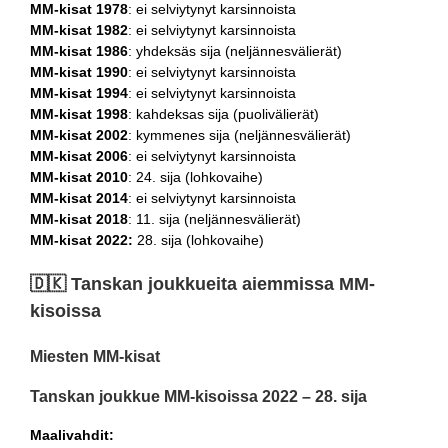
MM-kisat 1978
: ei selviytynyt karsinnoista
MM-kisat 1982
: ei selviytynyt karsinnoista
MM-kisat 1986
: yhdeksäs sija (neljännesvälierät)
MM-kisat 1990
: ei selviytynyt karsinnoista
MM-kisat 1994
: ei selviytynyt karsinnoista
MM-kisat 1998
: kahdeksas sija (puolivälierät)
MM-kisat 2002
: kymmenes sija (neljännesvälierät)
MM-kisat 2006
: ei selviytynyt karsinnoista
MM-kisat 2010
: 24. sija (lohkovaihe)
MM-kisat 2014
: ei selviytynyt karsinnoista
MM-kisat 2018
: 11. sija (neljännesvälierät)
MM-kisat 2022:
28. sija (lohkovaihe)
🇩🇰​ Tanskan joukkueita aiemmissa MM-
kisoissa
Miesten MM-kisat
Tanskan joukkue MM-kisoissa 2022 – 28. sija
Maalivahdit: