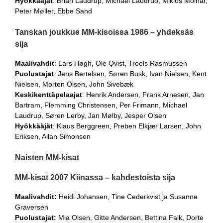
Hyökkääjät
: Brian Laudrup, Michael Laudruo, Miklos Moinar,
Peter Møller, Ebbe Sand
Tanskan joukkue MM-kisoissa 1986 – yhdeksäs
sija
Maalivahdit
: Lars Høgh, Ole Qvist, Troels Rasmussen
Puolustajat
: Jens Bertelsen, Søren Busk, Ivan Nielsen, Kent
Nielsen, Morten Olsen, John Sivebæk
Keskikenttäpelaajat
: Henrik Andersen, Frank Arnesen, Jan
Bartram, Flemming Christensen, Per Frimann, Michael
Laudrup, Søren Lerby, Jan Mølby, Jesper Olsen
Hyökkääjät
: Klaus Berggreen, Preben Elkjær Larsen, John
Eriksen, Allan Simonsen
Naisten MM-kisat
MM-kisat 2007 Kiinassa – kahdestoista sija
Maalivahdit:
Heidi Johansen, Tine Cederkvist ja Susanne
Graversen
Puolustajat:
Mia Olsen, Gitte Andersen, Bettina Falk, Dorte