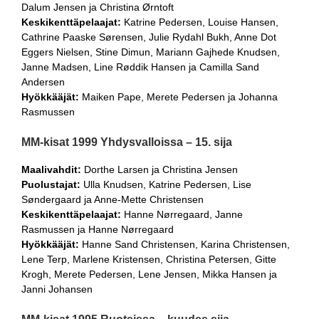
Dalum Jensen ja Christina Ørntoft
Keskikenttäpelaajat:
Katrine Pedersen, Louise Hansen,
Cathrine Paaske Sørensen, Julie Rydahl Bukh, Anne Dot
Eggers Nielsen, Stine Dimun, Mariann Gajhede Knudsen,
Janne Madsen, Line Røddik Hansen ja Camilla Sand
Andersen
Hyökkääjät:
Maiken Pape, Merete Pedersen ja Johanna
Rasmussen
MM-kisat 1999 Yhdysvalloissa – 15. sija
Maalivahdit:
Dorthe Larsen ja Christina Jensen
Puolustajat:
Ulla Knudsen, Katrine Pedersen, Lise
Søndergaard ja Anne-Mette Christensen
Keskikenttäpelaajat:
Hanne Nørregaard, Janne
Rasmussen ja Hanne Nørregaard
Hyökkääjät:
Hanne Sand Christensen, Karina Christensen,
Lene Terp, Marlene Kristensen, Christina Petersen, Gitte
Krogh, Merete Pedersen, Lene Jensen, Mikka Hansen ja
Janni Johansen