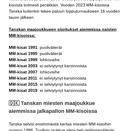
kisoista kolmesti peräkkäin. Vuoden 2023 MM-kisoissa
Tanska kuitenkin tekee paluun lopputurnaukseen 16 vuoden
tauon jälkeen.
Tanskan maajoukkueen sijoitukset aiemmissa naisten
MM-kisoissa:
MM-kisat 1991
: puolivälierät
MM-kisat 1995
: puolivälierät
MM-kisat 1999
: lohkovaihe
MM-kisat 2003
: ei selviytynyt karsinnoista
MM-kisat 2007
: lohkovaihe
MM-kisat 2011
: ei selviytynyt karsinnoista
MM-kisat 2015
: ei selviytynyt karsinnoista
MM-kisat 2019
: ei selviytynyt karsinnoista
🇩🇰​ Tanskan miesten maajoukkue
aiemmissa jalkapallon MM-kisoissa
Tanska selvisi ensimmäistä kertaa miesten MM-kisoihin
vuonna 1986. Tuolloin joukkue eteni heti neljännevälieriin