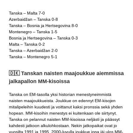
Tanska – Malta 7-0
Azerbaidžan – Tanska 0-8
Tanska – Bosnia ja Hertsegovina 8-0
Montenegro – Tanska 1-5
Bosnia ja Hertsegovina – Tanska 0-3
Malta – Tanska 0-2
Tanska – Azerbaidžan 2-0
Tanska – Montenegro 5-1
🇩🇰​ Tanskan naisten maajoukkue aiemmissa
jalkapallon MM-kisoissa
Tanska on EM-tasolla yksi historian menestyneimmistä
naisten maajoukkueista. Joukkue on edennyt EM-kisojen
mitalipeleihin kuudesti ja voittanut kaksi pronssia sekä yhden
hopean. MM-kisoihin menestys ei kuitenkaan ole siirtynyt.
Tanska on pelannut naisten MM-kisoissa neljästi ja päässyt
kahdesti jatkoon alkulohkostaan. Nekin jatkopaikat ovat jo
vuosilta 1991 ja 1995. 2000-luvulla joukkue jopa jäi ulos MM-