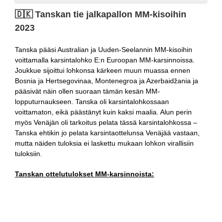
🇩🇰​ Tanskan tie jalkapallon MM-kisoihin
2023
Tanska pääsi Australian ja Uuden-Seelannin MM-kisoihin
voittamalla karsintalohko E:n Euroopan MM-karsinnoissa.
Joukkue sijoittui lohkonsa kärkeen muun muassa ennen
Bosnia ja Hertsegovinaa, Montenegroa ja Azerbaidžania ja
pääsivät näin ollen suoraan tämän kesän MM-
lopputurnaukseen. Tanska oli karsintalohkossaan
voittamaton, eikä päästänyt kuin kaksi maalia. Alun perin
myös Venäjän oli tarkoitus pelata tässä karsintalohkossa –
Tanska ehtikin jo pelata karsintaottelunsa Venäjää vastaan,
mutta näiden tuloksia ei laskettu mukaan lohkon virallisiin
tuloksiin.
Tanskan ottelutulokset MM-karsinnoista: