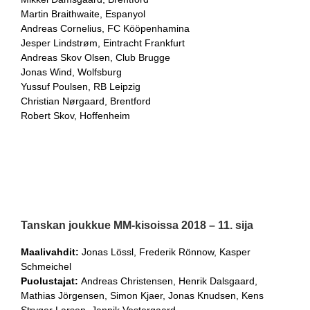
Martin Braithwaite, Espanyol
Andreas Cornelius, FC Kööpenhamina
Jesper Lindstrøm, Eintracht Frankfurt
Andreas Skov Olsen, Club Brugge
Jonas Wind, Wolfsburg
Yussuf Poulsen, RB Leipzig
Christian Nørgaard, Brentford
Robert Skov, Hoffenheim
Tanskan joukkue MM-kisoissa 2018 – 11. sija
Maalivahdit:
Jonas Lössl, Frederik Rönnow, Kasper
Schmeichel
Puolustajat:
Andreas Christensen, Henrik Dalsgaard,
Mathias Jörgensen, Simon Kjaer, Jonas Knudsen, Kens
Stryger Larsen, Jannik Vestergaard