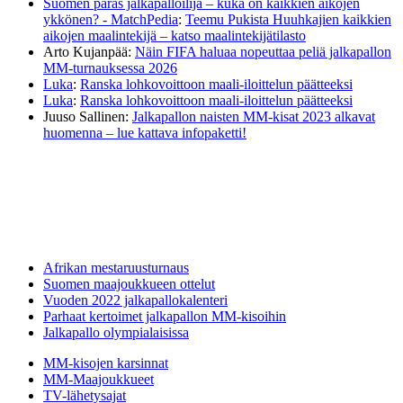
Suomen paras jalkapalloilija – kuka on kaikkien aikojen
ykkönen? - MatchPedia
:
Teemu Pukista Huuhkajien kaikkien
aikojen maalintekijä – katso maalintekijätilasto
Arto Kujanpää
:
Näin FIFA haluaa nopeuttaa peliä jalkapallon
MM-turnauksessa 2026
Luka
:
Ranska lohkovoittoon maali-iloittelun päätteeksi
Luka
:
Ranska lohkovoittoon maali-iloittelun päätteeksi
Juuso Sallinen
:
Jalkapallon naisten MM-kisat 2023 alkavat
huomenna – lue kattava infopaketti!
Afrikan mestaruusturnaus
Suomen maajoukkueen ottelut
Vuoden 2022 jalkapallokalenteri
Parhaat kertoimet jalkapallon MM-kisoihin
Jalkapallo olympialaisissa
MM-kisojen karsinnat
MM-Maajoukkueet
TV-lähetysajat