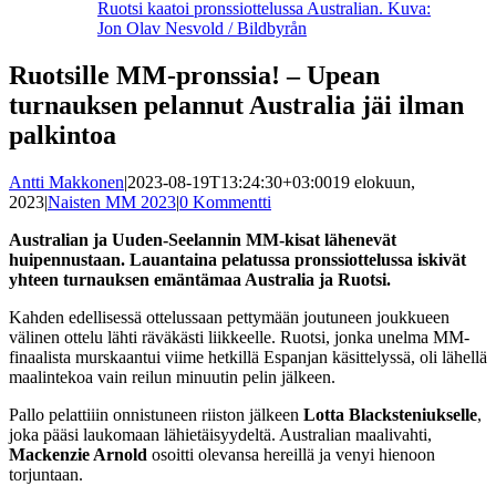
Ruotsi kaatoi pronssiottelussa Australian. Kuva:
Jon Olav Nesvold / Bildbyrån
Ruotsille MM-pronssia! – Upean
turnauksen pelannut Australia jäi ilman
palkintoa
Antti Makkonen
|
2023-08-19T13:24:30+03:00
19 elokuun,
2023
|
Naisten MM 2023
|
0 Kommentti
Australian ja Uuden-Seelannin MM-kisat lähenevät
huipennustaan. Lauantaina pelatussa pronssiottelussa iskivät
yhteen turnauksen emäntämaa Australia ja Ruotsi.
Kahden edellisessä ottelussaan pettymään joutuneen joukkueen
välinen ottelu lähti räväkästi liikkeelle. Ruotsi, jonka unelma MM-
finaalista murskaantui viime hetkillä Espanjan käsittelyssä, oli lähellä
maalintekoa vain reilun minuutin pelin jälkeen.
Pallo pelattiiin onnistuneen riiston jälkeen
Lotta Blacksteniukselle
,
joka pääsi laukomaan lähietäisyydeltä. Australian maalivahti,
Mackenzie Arnold
osoitti olevansa hereillä ja venyi hienoon
torjuntaan.