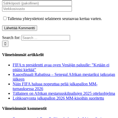
Tallenna yhteystietoni selaimeen seuraavaa kertaa varten.
Search for:
Viimeisimmät artikkelit
FIFA:n presidentti avaa oven Venäjän paluulle: ”Ketään ei
pitäisi kieltää”
Kaaosfinaali Rabatissa – Senegal Afrikan mestariksi jatkoajan
jälkeen
Näin FIFA haluaa nopeuttaa peliä jalkapallon MM-
turnauksessa 2026
Tällainen on Afrikan mestaruuskilpailujen 2025 otteluohjelma
Lohkoarvonta jalkapallon 2026 MM-kisoihin suoritettu
Viimeisimmät kommentit