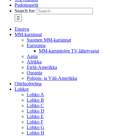
Pudotuspelit
Search for:
Etusivu
MM-karsinnat
Suomen MM-karsinnat
Eurooppa
MM-karsintojen TV-lähetysajat
Aasia
Afrikka
Etelä-Amerikka
Oseania
Pohjois- ja Väli-Amerikka
Otteluohjelma
Lohkot
Lohko A
Lohko B
Lohko C
Lohko D
Lohko E
Lohko F
Lohko G
Lohko H