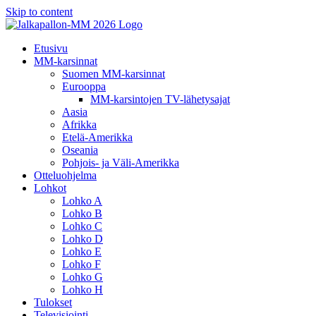
Skip to content
Etusivu
MM-karsinnat
Suomen MM-karsinnat
Eurooppa
MM-karsintojen TV-lähetysajat
Aasia
Afrikka
Etelä-Amerikka
Oseania
Pohjois- ja Väli-Amerikka
Otteluohjelma
Lohkot
Lohko A
Lohko B
Lohko C
Lohko D
Lohko E
Lohko F
Lohko G
Lohko H
Tulokset
Televisiointi