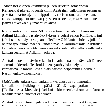
Toinen nelivitonen käynnistyi jälleen Ruotsin komennossa.
Keltapaidat iskivät nopeasti kiinni Australian pallolliseen pelaajaan
pakottaen vastustajansa helppoihin virheisiin omalla alueellaan.
Kaksinkamppailut menivät järjestäen Ruotsille, eikä Australialle
jäänyt hetkeäkään ylimääräistä aikaa.
Ruotsi siirtyi ansaittuun 2-0 johtoon tunnin kohdalla.
Kosovare
Asllani
käynnisti vastahyökkäyksen ja pelasi pallon Rolfölle. Tämä
jatkoi takaisin täysin vapaana olleelle AC Milanin tähdelle, jolla oli
helppo työ laukoa maansa kahden maalin karkumatkalle. Australian
kenttätasapaino petti tilanteessa anteeksiantamattomalla tavalla, eikä
kukaan seurannut Asllanin juoksua.
Australian peli oli täysin sekaisin ja parhaat paukut näyttivät jääneen
aiemmille kierroksille. Joukkueen syöttötyöskentely oli
karmaisevalla tasolla, jota ei varsinaisesti helpottanut Gorryn ja
Rason vaihtokomennukset.
Matildasille
aukesi kuin varkain hyvä tilaisuus 70. minuutin
kohdalla, kun Polkinghorne pääsi tälläämään vapaapotkun
jälkitilanteesta. Musovic jatkoi kuitenkin eleettömiä otteitaan Ruotsin
maalilla pitäen lukemat ennallaan.
Australia osoitti tämän jälkeen hieman heräämisen merkkejä, mutta