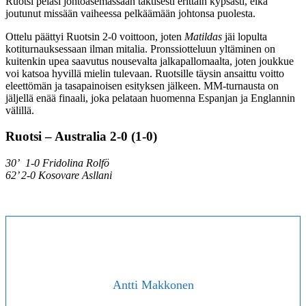
Ruotsi pelasi johtoasemassaan taktisesti erittäin kypsästi, eikä
joutunut missään vaiheessa pelkäämään johtonsa puolesta.
Ottelu päättyi Ruotsin 2-0 voittoon, joten
Matildas
jäi lopulta
kotiturnauksessaan ilman mitalia. Pronssiotteluun yltäminen on
kuitenkin upea saavutus nousevalta jalkapallomaalta, joten joukkue
voi katsoa hyvillä mielin tulevaan. Ruotsille täysin ansaittu voitto
eleettömän ja tasapainoisen esityksen jälkeen. MM-turnausta on
jäljellä enää finaali, joka pelataan huomenna Espanjan ja Englannin
välillä.
Ruotsi – Australia 2-0 (1-0)
30’ 1-0 Fridolina Rolfö
62’ 2-0 Kosovare Asllani
Antti Makkonen