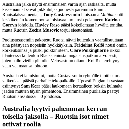
Australian jalka näytti ensimmäisen vartin ajan raskaalta, mutta
kisaemännät saivat pikkuhiljaa juonesta paremmin kiinni.
Ruotsalaisvalmentaja,
Tony Gustavssonin
luotsaama
Matildas
otti
keskikentän komentoonsa loistavaa turnausta pelanneen
Katrina
Gorryn
johdolla.
Hayley Raso
pääsi kokeilemaan hyvältä tontilta,
mutta Ruotsin
Zecira Musovic
torjui eleettömästi.
Puolustusasemiin pakotettu Ruotsi näytti kuitenkin vaarallisuuttaan
aina päästyään nopeisiin hyökkäyksiin.
Fridolina Rolfö
nousi omiin
korkeuksiinsa ja puski poikkihirteen.
Clare
Polkinghorne
rikkoi
tilanteessa kuitenkin Blacksteniusta rangaistuspotkun arvoisesti,
joten pallo vietiin pilkulle. Vetovastuun ottanut Rolfö ei erehtynyt
vaan vei maansa johtoon.
Australia ei lannistunut, mutta Gustavssonin ryhmälle tuotti suuria
vaikeuksia päästä parhaille tekopaikoille. Upeasti Englantia vastaan
esiintynyt
Sam Kerr
pääsi laukomaan kertaalleen boksin kulmalta
jääden muuten täysin pimentoon. Ensimmäinen puoliaika päättyi
Ruotsin ansaitussa 1-0 johdossa.
Australia hyytyi pahemman kerran
toisella jaksolla – Ruotsin isot nimet
ottivat roolia