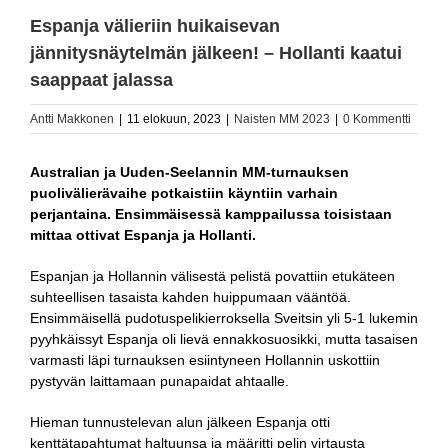
Espanja välieriin huikaisevan
jännitysnäytelmän jälkeen! – Hollanti kaatui
saappaat jalassa
Antti Makkonen
|
11 elokuun, 2023
|
Naisten MM 2023
|
0 Kommentti
Australian ja Uuden-Seelannin MM-turnauksen
puolivälierävaihe potkaistiin käyntiin varhain
perjantaina. Ensimmäisessä kamppailussa toisistaan
mittaa ottivat Espanja ja Hollanti.
Espanjan ja Hollannin välisestä pelistä povattiin etukäteen
suhteellisen tasaista kahden huippumaan vääntöä.
Ensimmäisellä pudotuspelikierroksella Sveitsin yli 5-1 lukemin
pyyhkäissyt Espanja oli lievä ennakkosuosikki, mutta tasaisen
varmasti läpi turnauksen esiintyneen Hollannin uskottiin
pystyvän laittamaan punapaidat ahtaalle.
Hieman tunnustelevan alun jälkeen Espanja otti
kenttätapahtumat haltuunsa ja määritti pelin virtausta