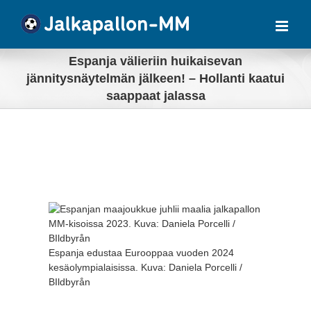
Skip
to
content
Espanja välieriin huikaisevan
jännitysnäytelmän jälkeen! – Hollanti kaatui
saappaat jalassa
View
Larger
Image
Espanja edustaa Eurooppaa vuoden 2024
kesäolympialaisissa. Kuva: Daniela Porcelli /
BIldbyrån