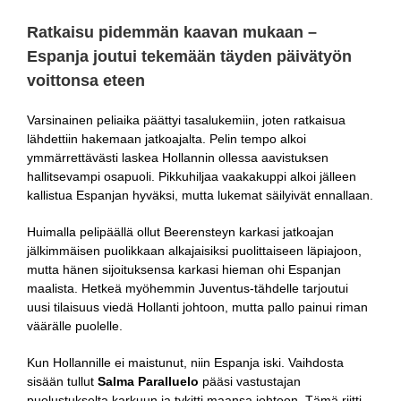
Ratkaisu pidemmän kaavan mukaan –
Espanja joutui tekemään täyden päivätyön
voittonsa eteen
Varsinainen peliaika päättyi tasalukemiin, joten ratkaisua
lähdettiin hakemaan jatkoajalta. Pelin tempo alkoi
ymmärrettävästi laskea Hollannin ollessa aavistuksen
hallitsevampi osapuoli. Pikkuhiljaa vaakakuppi alkoi jälleen
kallistua Espanjan hyväksi, mutta lukemat säilyivät ennallaan.
Huimalla pelipäällä ollut Beerensteyn karkasi jatkoajan
jälkimmäisen puolikkaan alkajaisiksi puolittaiseen läpiajoon,
mutta hänen sijoituksensa karkasi hieman ohi Espanjan
maalista. Hetkeä myöhemmin Juventus-tähdelle tarjoutui
uusi tilaisuus viedä Hollanti johtoon, mutta pallo painui riman
väärälle puolelle.
Kun Hollannille ei maistunut, niin Espanja iski. Vaihdosta
sisään tullut
Salma Paralluelo
pääsi vastustajan
puolustukselta karkuun ja tykitti maansa johtoon. Tämä riitti