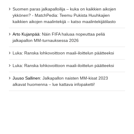
Suomen paras jalkapalloilija – kuka on kaikkien aikojen
ykkönen? - MatchPedia
:
Teemu Pukista Huuhkajien
kaikkien aikojen maalintekijä – katso maalintekijätilasto
Arto Kujanpää
:
Näin FIFA haluaa nopeuttaa peliä
jalkapallon MM-turnauksessa 2026
Luka
:
Ranska lohkovoittoon maali-iloittelun päätteeksi
Luka
:
Ranska lohkovoittoon maali-iloittelun päätteeksi
Juuso Sallinen
:
Jalkapallon naisten MM-kisat 2023
alkavat huomenna – lue kattava infopaketti!