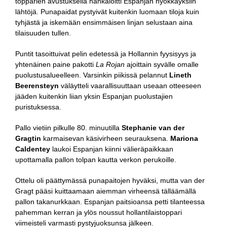
topparien avustuksella hankaloitti Espanjan hyökkäyksiin
lähtöjä. Punapaidat pystyivät kuitenkin luomaan tiloja kuin
tyhjästä ja iskemään ensimmäisen linjan selustaan aina
tilaisuuden tullen.
Puntit tasoittuivat pelin edetessä ja Hollannin fyysisyys ja
yhtenäinen paine pakotti
La Rojan
ajoittain syvälle omalle
puolustusalueelleen. Varsinkin piikissä pelannut
Lineth
Beerensteyn
väläytteli vaarallisuuttaan useaan otteeseen
jääden kuitenkin liian yksin Espanjan puolustajien
puristuksessa.
Pallo vietiin pilkulle 80. minuutilla
Stephanie van der
Gragtin
karmaisevan käsivirheen seurauksena.
Mariona
Caldentey
laukoi Espanjan kiinni välieräpaikkaan
upottamalla pallon tolpan kautta verkon perukoille.
Ottelu oli päättymässä punapaitojen hyväksi, mutta van der
Gragt pääsi kuittaamaan aiemman virheensä tälläämällä
pallon takanurkkaan. Espanjan paitsioansa petti tilanteessa
pahemman kerran ja ylös noussut hollantilaistoppari
viimeisteli varmasti pystyjuoksunsa jälkeen.