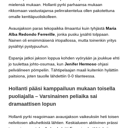
mielensä mukaan. Hollanti pyrki parhaansa mukaan
rikkomaan vastustajansa pelinrakentelua ollen pakotettuna
omalle kenttäpuoliskolleen.
Avausjakson paras tekopaikka ilmaantui kuin tyhjästä
Maria
Alba Redondo Ferrerille
, jonka pusku jysähti tolppaan.
Nainen oli ensimmäisenä irtopallossa, mutta toinenkin yritys
pysähtyi pystypuuhun.
Espanja jatkoi jakson loppua kohden vyöryään ja joukkue ehti
jo tuulettaa johto-osumaa, kun
Jenifer Hermoso
ohjasi
pelivälineen pömpeliin. Tähtipelaajan maali kuitenkin hylättiin
paitsiona, joten tauolle lähdettiin 0-0 tilanteessa.
Hollanti pääsi kamppailuun mukaan toisella
puoliajalla – Varsinainen peliaika sai
dramaattisen lopun
Hollanti pyrki reagoimaan avausjakson vaikeuksiin heti toisen
nelivitosen alkuhetkistä lähtien. Keskialueen aktiivinen prässi