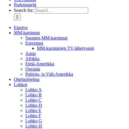
Pudotuspelit
Search for:
Etusivu
MM-karsinnat
Suomen MM-karsinnat
Eurooppa
MM-karsintojen TV-lähetysajat
Aasia
Afrikka
Etelä-Amerikka
Oseania
Pohjois- ja Väli-Amerikka
Otteluohjelma
Lohkot
Lohko A
Lohko B
Lohko C
Lohko D
Lohko E
Lohko F
Lohko G
Lohko H