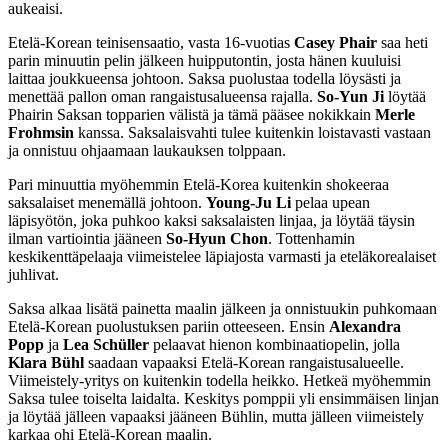
aukeaisi.
Etelä-Korean teinisensaatio, vasta 16-vuotias
Casey Phair
saa heti
parin minuutin pelin jälkeen huipputontin, josta hänen kuuluisi
laittaa joukkueensa johtoon. Saksa puolustaa todella löysästi ja
menettää pallon oman rangaistusalueensa rajalla.
So-Yun Ji
löytää
Phairin Saksan topparien välistä ja tämä pääsee nokikkain
Merle
Frohmsin
kanssa. Saksalaisvahti tulee kuitenkin loistavasti vastaan
ja onnistuu ohjaamaan laukauksen tolppaan.
Pari minuuttia myöhemmin Etelä-Korea kuitenkin shokeeraa
saksalaiset menemällä johtoon.
Young-Ju Li
pelaa upean
läpisyötön, joka puhkoo kaksi saksalaisten linjaa, ja löytää täysin
ilman vartiointia jääneen
So-Hyun Chon
. Tottenhamin
keskikenttäpelaaja viimeistelee läpiajosta varmasti ja eteläkorealaiset
juhlivat.
Saksa alkaa lisätä painetta maalin jälkeen ja onnistuukin puhkomaan
Etelä-Korean puolustuksen pariin otteeseen. Ensin
Alexandra
Popp
ja
Lea Schüller
pelaavat hienon kombinaatiopelin, jolla
Klara Bühl
saadaan vapaaksi Etelä-Korean rangaistusalueelle.
Viimeistely-yritys on kuitenkin todella heikko. Hetkeä myöhemmin
Saksa tulee toiselta laidalta. Keskitys pomppii yli ensimmäisen linjan
ja löytää jälleen vapaaksi jääneen Bühlin, mutta jälleen viimeistely
karkaa ohi Etelä-Korean maalin.