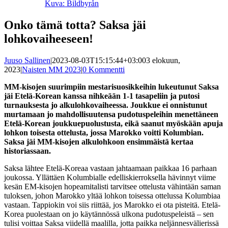
Kuva: Bildbyrån
Onko tämä totta? Saksa jäi
lohkovaiheeseen!
Juuso Sallinen
|
2023-08-03T15:15:44+03:00
3 elokuun,
2023
|
Naisten MM 2023
|
0 Kommentti
MM-kisojen suurimpiin mestarisuosikkeihin lukeutunut Saksa
jäi Etelä-Korean kanssa nihkeään 1-1 tasapeliin ja putosi
turnauksesta jo alkulohkovaiheessa. Joukkue ei onnistunut
murtamaan jo mahdollisuutensa pudotuspeleihin menettäneen
Etelä-Korean joukkuepuolustusta, eikä saanut myöskään apuja
lohkon toisesta ottelusta, jossa Marokko voitti Kolumbian.
Saksa jäi MM-kisojen alkulohkoon ensimmäistä kertaa
historiassaan.
Saksa lähtee Etelä-Koreaa vastaan jahtaamaan paikkaa 16 parhaan
joukossa. Yllättäen Kolumbialle edelliskierroksella hävinnyt viime
kesän EM-kisojen hopeamitalisti tarvitsee ottelusta vähintään saman
tuloksen, johon Marokko yltää lohkon toisessa ottelussa Kolumbiaa
vastaan. Tappiokin voi siis riittää, jos Marokko ei ota pisteitä. Etelä-
Korea puolestaan on jo käytännössä ulkona pudotuspeleistä – sen
tulisi voittaa Saksa viidellä maalilla, jotta paikka neljännesvälierissä