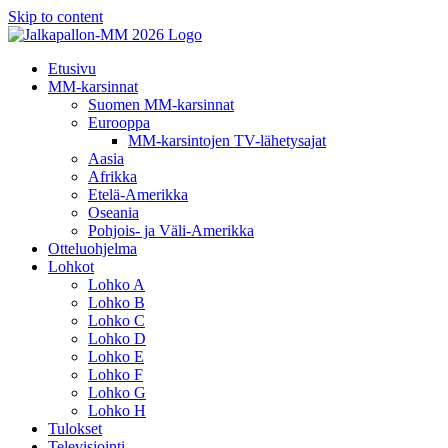
Skip to content
Etusivu
MM-karsinnat
Suomen MM-karsinnat
Eurooppa
MM-karsintojen TV-lähetysajat
Aasia
Afrikka
Etelä-Amerikka
Oseania
Pohjois- ja Väli-Amerikka
Otteluohjelma
Lohkot
Lohko A
Lohko B
Lohko C
Lohko D
Lohko E
Lohko F
Lohko G
Lohko H
Tulokset
Televisiointi