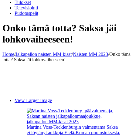
Tulokset
Televisiointi
Pudotuspelit
Onko tämä totta? Saksa jäi
lohkovaiheeseen!
Home
/
Jalkapallon naisten MM-kisat
/
Naisten MM 2023
/
Onko tämä
totta? Saksa jäi lohkovaiheeseen!
View Larger Image
Martina Voss-Tecklenburgin valmentama Saksa
ei löytänyt aukkoja Etelä-Korean puolustuksesta.