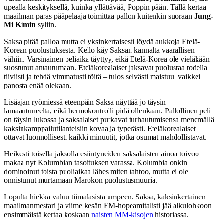
upealla keskityksellä, kuinka yllättävää, Poppin pään. Tällä kertaa
maailman paras pääpelaaja toimittaa pallon kuitenkin suoraan
Jung-
Mi Kimin
syliin.
Saksa pitää palloa mutta ei yksinkertaisesti löydä aukkoja Etelä-
Korean puolustuksesta. Kello käy Saksan kannalta vaarallisen
vähiin. Varsinainen peliaika täyttyy, eikä Etelä-Korea ole vieläkään
suostunut antautumaan. Eteläkorealaiset jaksavat puolustaa todella
tiiviisti ja tehdä vimmatusti töitä – tulos selvästi maistuu, vaikkei
panosta enää olekaan.
Lisäajan ryömiessä eteenpäin Saksa näyttää jo täysin
lamaantuneelta, eikä hermokontrolli pidä ollenkaan. Pallollinen peli
on täysin lukossa ja saksalaiset purkavat turhautumisensa menemällä
kaksinkamppailutilanteisiin kovaa ja typerästi. Eteläkorealaiset
ottavat luonnollisesti kaikki minuutit, jotka osumat mahdollistavat.
Heikesti toisella jaksolla esiintyneiden saksalaisten ainoa toivoo
makaa nyt Kolumbian tasoituksen varassa. Kolumbia onkin
dominoinut toista puoliaikaa lähes miten tahtoo, mutta ei ole
onnistunut murtamaan Marokon puolustusmuuria.
Lopulta hiekka valuu tiimalasista umpeen. Saksa, kaksinkertainen
maailmanmestari ja viime kesän EM-hopeamitalisti jää alkulohkoon
ensimmäistä kertaa koskaan
naisten MM-kisojen
historiassa.