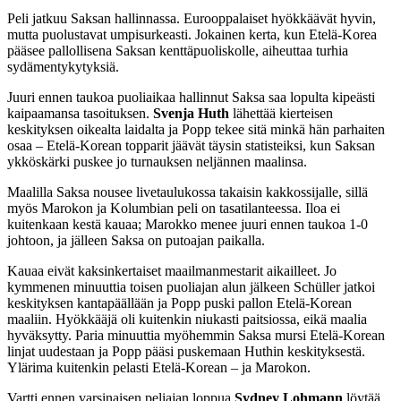
Peli jatkuu Saksan hallinnassa. Eurooppalaiset hyökkäävät hyvin,
mutta puolustavat umpisurkeasti. Jokainen kerta, kun Etelä-Korea
pääsee pallollisena Saksan kenttäpuoliskolle, aiheuttaa turhia
sydämentykytyksiä.
Juuri ennen taukoa puoliaikaa hallinnut Saksa saa lopulta kipeästi
kaipaamansa tasoituksen.
Svenja Huth
lähettää kierteisen
keskityksen oikealta laidalta ja Popp tekee sitä minkä hän parhaiten
osaa – Etelä-Korean topparit jäävät täysin statisteiksi, kun Saksan
ykköskärki puskee jo turnauksen neljännen maalinsa.
Maalilla Saksa nousee livetaulukossa takaisin kakkossijalle, sillä
myös Marokon ja Kolumbian peli on tasatilanteessa. Iloa ei
kuitenkaan kestä kauaa; Marokko menee juuri ennen taukoa 1-0
johtoon, ja jälleen Saksa on putoajan paikalla.
Kauaa eivät kaksinkertaiset maailmanmestarit aikailleet. Jo
kymmenen minuuttia toisen puoliajan alun jälkeen Schüller jatkoi
keskityksen kantapäällään ja Popp puski pallon Etelä-Korean
maaliin. Hyökkääjä oli kuitenkin niukasti paitsiossa, eikä maalia
hyväksytty. Paria minuuttia myöhemmin Saksa mursi Etelä-Korean
linjat uudestaan ja Popp pääsi puskemaan Huthin keskityksestä.
Ylärima kuitenkin pelasti Etelä-Korean – ja Marokon.
Vartti ennen varsinaisen peliajan loppua
Sydney Lohmann
löytää