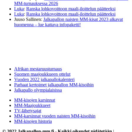
MM-turnauksessa 2026
Luka
:
Ranska lohkovoittoon maali-iloittelun päätteeksi
Luka
:
Ranska lohkovoittoon maali-iloittelun päätteeksi
Juuso Sallinen
:
Jalkapallon naisten MM-kisat 2023 alkavat
huomenna – lue kattava infopaketti!
Afrikan mestaruusturnaus
Suomen maajoukkueen ottelut
Vuoden 2022 jalkapallokalenteri
Parhaat kertoimet jalkapallon MM-kisoihin
Jalkapallo olympialaisissa
MM-kisojen karsinnat
MM-Maajoukkueet
TV-lähetysajat
MM-karsinnat vuoden naisten MM-kisoihin
MM-kisojen historia
© 2022 Jalkapallon-mm.fi - Kaikki oikeudet pidätetään
|