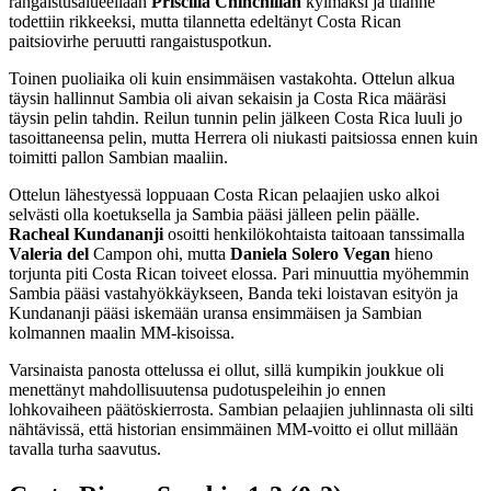
rangaistusalueellaan
Priscilla
Chinchillan
kylmäksi ja tilanne
todettiin rikkeeksi, mutta tilannetta edeltänyt Costa Rican
paitsiovirhe peruutti rangaistuspotkun.
Toinen puoliaika oli kuin ensimmäisen vastakohta. Ottelun alkua
täysin hallinnut Sambia oli aivan sekaisin ja Costa Rica määräsi
täysin pelin tahdin. Reilun tunnin pelin jälkeen Costa Rica luuli jo
tasoittaneensa pelin, mutta Herrera oli niukasti paitsiossa ennen kuin
toimitti pallon Sambian maaliin.
Ottelun lähestyessä loppuaan Costa Rican pelaajien usko alkoi
selvästi olla koetuksella ja Sambia pääsi jälleen pelin päälle.
Racheal Kundananji
osoitti henkilökohtaista taitoaan tanssimalla
Valeria del
Campon ohi, mutta
Daniela Solero Vegan
hieno
torjunta piti Costa Rican toiveet elossa. Pari minuuttia myöhemmin
Sambia pääsi vastahyökkäykseen, Banda teki loistavan esityön ja
Kundananji pääsi iskemään uransa ensimmäisen ja Sambian
kolmannen maalin MM-kisoissa.
Varsinaista panosta ottelussa ei ollut, sillä kumpikin joukkue oli
menettänyt mahdollisuutensa pudotuspeleihin jo ennen
lohkovaiheen päätöskierrosta. Sambian pelaajien juhlinnasta oli silti
nähtävissä, että historian ensimmäinen MM-voitto ei ollut millään
tavalla turha saavutus.