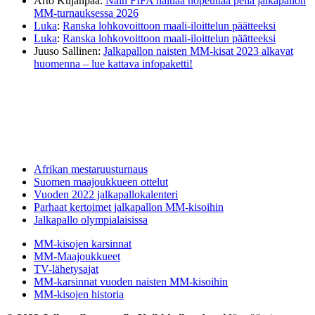
Arto Kujanpää
:
Näin FIFA haluaa nopeuttaa peliä jalkapallon
MM-turnauksessa 2026
Luka
:
Ranska lohkovoittoon maali-iloittelun päätteeksi
Luka
:
Ranska lohkovoittoon maali-iloittelun päätteeksi
Juuso Sallinen
:
Jalkapallon naisten MM-kisat 2023 alkavat
huomenna – lue kattava infopaketti!
Afrikan mestaruusturnaus
Suomen maajoukkueen ottelut
Vuoden 2022 jalkapallokalenteri
Parhaat kertoimet jalkapallon MM-kisoihin
Jalkapallo olympialaisissa
MM-kisojen karsinnat
MM-Maajoukkueet
TV-lähetysajat
MM-karsinnat vuoden naisten MM-kisoihin
MM-kisojen historia