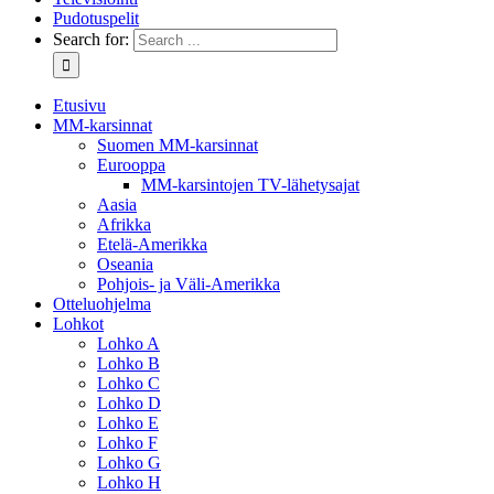
Pudotuspelit
Search for:
Etusivu
MM-karsinnat
Suomen MM-karsinnat
Eurooppa
MM-karsintojen TV-lähetysajat
Aasia
Afrikka
Etelä-Amerikka
Oseania
Pohjois- ja Väli-Amerikka
Otteluohjelma
Lohkot
Lohko A
Lohko B
Lohko C
Lohko D
Lohko E
Lohko F
Lohko G
Lohko H