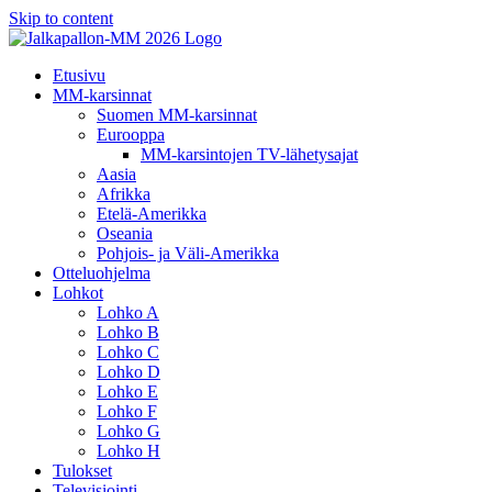
Skip to content
Etusivu
MM-karsinnat
Suomen MM-karsinnat
Eurooppa
MM-karsintojen TV-lähetysajat
Aasia
Afrikka
Etelä-Amerikka
Oseania
Pohjois- ja Väli-Amerikka
Otteluohjelma
Lohkot
Lohko A
Lohko B
Lohko C
Lohko D
Lohko E
Lohko F
Lohko G
Lohko H
Tulokset
Televisiointi