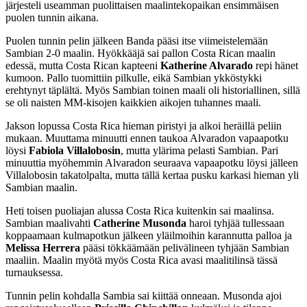
järjesteli useamman puolittaisen maalintekopaikan ensimmäisen
puolen tunnin aikana.
Puolen tunnin pelin jälkeen Banda pääsi itse viimeistelemään
Sambian 2-0 maalin. Hyökkääjä sai pallon Costa Rican maalin
edessä, mutta Costa Rican kapteeni
Katherine Alvarado
repi hänet
kumoon. Pallo tuomittiin pilkulle, eikä Sambian ykköstykki
erehtynyt täplältä. Myös Sambian toinen maali oli historiallinen, sillä
se oli naisten MM-kisojen kaikkien aikojen tuhannes maali.
Jakson lopussa Costa Rica hieman piristyi ja alkoi heräillä peliin
mukaan. Muuttama minuutti ennen taukoa Alvaradon vapaapotku
löysi
Fabiola Villalobosin
, mutta ylärima pelasti Sambian. Pari
minuuttia myöhemmin Alvaradon seuraava vapaapotku löysi jälleen
Villalobosin takatolpalta, mutta tällä kertaa pusku karkasi hieman yli
Sambian maalin.
Heti toisen puoliajan alussa Costa Rica kuitenkin sai maalinsa.
Sambian maalivahti
Catherine
Musonda
haroi tyhjää tullessaan
koppaamaan kulmapotkun jälkeen yläilmoihin karannutta palloa ja
Melissa Herrera
pääsi tökkäämään pelivälineen tyhjään Sambian
maaliin. Maalin myötä myös Costa Rica avasi maalitilinsä tässä
turnauksessa.
Tunnin pelin kohdalla Sambia sai kiittää onneaan. Musonda ajoi