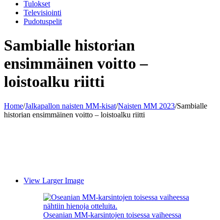
Tulokset
Televisiointi
Pudotuspelit
Sambialle historian
ensimmäinen voitto –
loistoalku riitti
Home
/
Jalkapallon naisten MM-kisat
/
Naisten MM 2023
/
Sambialle
historian ensimmäinen voitto – loistoalku riitti
View Larger Image
Oseanian MM-karsintojen toisessa vaiheessa