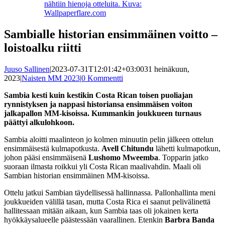
nähtiin hienoja otteluita. Kuva:
Wallpaperflare.com
Sambialle historian ensimmäinen voitto –
loistoalku riitti
Juuso Sallinen
|
2023-07-31T12:01:42+03:00
31 heinäkuun,
2023
|
Naisten MM 2023
|
0 Kommentti
Sambia kesti kuin kestikin Costa Rican toisen puoliajan
rynnistyksen ja nappasi historiansa ensimmäisen voiton
jalkapallon MM-kisoissa. Kummankin joukkueen turnaus
päättyi alkulohkoon.
Sambia aloitti maalinteon jo kolmen minuutin pelin jälkeen ottelun
ensimmäisestä kulmapotkusta.
Avell Chitundu
lähetti kulmapotkun,
johon pääsi ensimmäisenä
Lushomo
Mweemba
. Topparin jatko
suoraan ilmasta roikkui yli Costa Rican maalivahdin. Maali oli
Sambian historian ensimmäinen MM-kisoissa.
Ottelu jatkui Sambian täydellisessä hallinnassa. Pallonhallinta meni
joukkueiden välillä tasan, mutta Costa Rica ei saanut pelivälinettä
hallitessaan mitään aikaan, kun Sambia taas oli jokainen kerta
hyökkäysalueelle päästessään vaarallinen. Etenkin
Barbra Banda