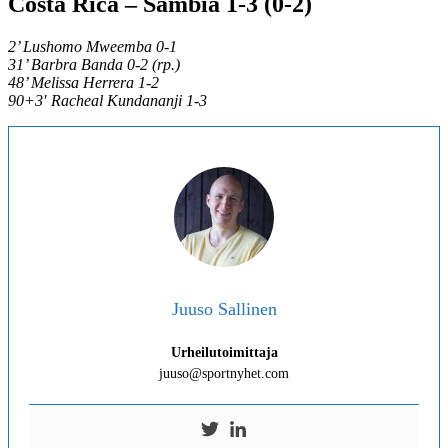
Costa Rica – Sambia 1-3 (0-2)
2’ Lushomo Mweemba 0-1
31’ Barbra Banda 0-2 (rp.)
48’ Melissa Herrera 1-2
90+3′ Racheal Kundananji 1-3
Juuso Sallinen
Urheilutoimittaja
juuso@sportnyhet.com