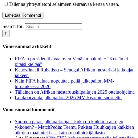
Tallenna yhteystietoni selaimeen seuraavaa kertaa varten.
Search for:
Viimeisimmät artikkelit
FIFA:n presidentti avaa oven Venäjän paluulle: ”Ketään ei
pitäisi kieltää”
Kaaosfinaali Rabatissa – Senegal Afrikan mestariksi jatkoajan
jälkeen
Näin FIFA haluaa nopeuttaa peliä jalkapallon MM-
turnauksessa 2026
Tällainen on Afrikan mestaruuskilpailujen 2025 otteluohjelma
Lohkoarvonta jalkapallon 2026 MM-kisoihin suoritettu
Viimeisimmät kommentit
Suomen paras jalkapalloilija – kuka on kaikkien aikojen
ykkönen? - MatchPedia
:
Teemu Pukista Huuhkajien kaikkien
aikojen maalintekijä – katso maalintekijätilasto