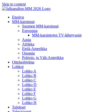
Skip to content
Etusivu
MM-karsinnat
Suomen MM-karsinnat
Eurooppa
MM-karsintojen TV-lähetysajat
Aasia
Afrikka
Etelä-Amerikka
Oseania
Pohjois- ja Väli-Amerikka
Otteluohjelma
Lohkot
Lohko A
Lohko B
Lohko C
Lohko D
Lohko E
Lohko F
Lohko G
Lohko H
Tulokset
Televisiointi