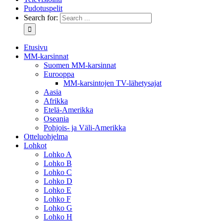
Pudotuspelit
Search for:
Etusivu
MM-karsinnat
Suomen MM-karsinnat
Eurooppa
MM-karsintojen TV-lähetysajat
Aasia
Afrikka
Etelä-Amerikka
Oseania
Pohjois- ja Väli-Amerikka
Otteluohjelma
Lohkot
Lohko A
Lohko B
Lohko C
Lohko D
Lohko E
Lohko F
Lohko G
Lohko H