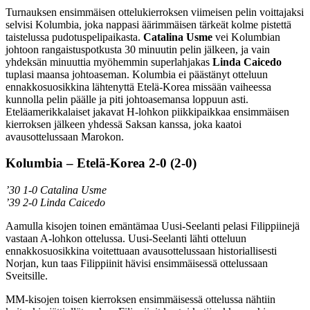
Turnauksen ensimmäisen ottelukierroksen viimeisen pelin voittajaksi
selvisi Kolumbia, joka nappasi äärimmäisen tärkeät kolme pistettä
taistelussa pudotuspelipaikasta.
Catalina Usme
vei Kolumbian
johtoon rangaistuspotkusta 30 minuutin pelin jälkeen, ja vain
yhdeksän minuuttia myöhemmin superlahjakas
Linda Caicedo
tuplasi maansa johtoaseman. Kolumbia ei päästänyt otteluun
ennakkosuosikkina lähtenyttä Etelä-Korea missään vaiheessa
kunnolla pelin päälle ja piti johtoasemansa loppuun asti.
Eteläamerikkalaiset jakavat H-lohkon piikkipaikkaa ensimmäisen
kierroksen jälkeen yhdessä Saksan kanssa, joka kaatoi
avausottelussaan Marokon.
Kolumbia – Etelä-Korea 2-0 (2-0)
’30 1-0 Catalina Usme
’39 2-0 Linda Caicedo
Aamulla kisojen toinen emäntämaa Uusi-Seelanti pelasi Filippiinejä
vastaan A-lohkon ottelussa. Uusi-Seelanti lähti otteluun
ennakkosuosikkina voitettuaan avausottelussaan historiallisesti
Norjan, kun taas Filippiinit hävisi ensimmäisessä ottelussaan
Sveitsille.
MM-kisojen toisen kierroksen ensimmäisessä ottelussa nähtiin