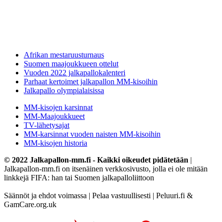
Afrikan mestaruusturnaus
Suomen maajoukkueen ottelut
Vuoden 2022 jalkapallokalenteri
Parhaat kertoimet jalkapallon MM-kisoihin
Jalkapallo olympialaisissa
MM-kisojen karsinnat
MM-Maajoukkueet
TV-lähetysajat
MM-karsinnat vuoden naisten MM-kisoihin
MM-kisojen historia
© 2022 Jalkapallon-mm.fi - Kaikki oikeudet pidätetään
|
Jalkapallon-mm.fi on itsenäinen verkkosivusto, jolla ei ole mitään
linkkejä FIFA: han tai Suomen jalkapalloliittoon
Säännöt ja ehdot voimassa | Pelaa vastuullisesti | Peluuri.fi &
GamCare.org.uk