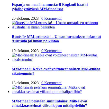
Espanja on maailmanmestari! Englanti kaatui
sykähdyttävässä MM-finaalissa
20 elokuun, 2023
|
0 Kommentti
Ruotsille MM-pronssia! – Upean turnauksen pelannut
Australia jäi ilman palkintoa
19 elokuun, 2023
|
0 Kommentti
MM-finaali: Ketkä ovat voittaneet naisten MM-kultaa
aikaisemmin?
18 elokuun, 2023
|
0 Kommentti
MM-finaali pelataan sunnuntaina! Mitkä ovat
ennakkoasetelmat viikonlopun mitalipeleihin?