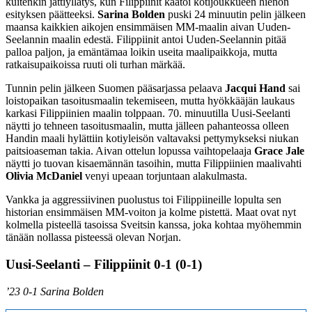
kuitenkin jättiyllätys, kun Filippiinit kaatoi kotijoukkueen hienon
esityksen päätteeksi.
Sarina Bolden
puski 24 minuutin pelin jälkeen
maansa kaikkien aikojen ensimmäisen MM-maalin aivan Uuden-
Seelannin maalin edestä. Filippiinit antoi Uuden-Seelannin pitää
palloa paljon, ja emäntämaa loikin useita maalipaikkoja, mutta
ratkaisupaikoissa ruuti oli turhan märkää.
Tunnin pelin jälkeen Suomen pääsarjassa pelaava
Jacqui Hand
sai
loistopaikan tasoitusmaalin tekemiseen, mutta hyökkääjän laukaus
karkasi Filippiinien maalin tolppaan. 70. minuutilla Uusi-Seelanti
näytti jo tehneen tasoitusmaalin, mutta jälleen pahanteossa olleen
Handin maali hylättiin kotiyleisön valtavaksi pettymykseksi niukan
paitsioaseman takia. Aivan ottelun lopussa vaihtopelaaja
Grace Jale
näytti jo tuovan kisaemännän tasoihin, mutta Filippiinien maalivahti
Olivia McDaniel
venyi upeaan torjuntaan alakulmasta.
Vankka ja aggressiivinen puolustus toi Filippiineille lopulta sen
historian ensimmäisen MM-voiton ja kolme pistettä. Maat ovat nyt
kolmella pisteellä tasoissa Sveitsin kanssa, joka kohtaa myöhemmin
tänään nollassa pisteessä olevan Norjan.
Uusi-Seelanti – Filippiinit 0-1 (0-1)
’23 0-1 Sarina Bolden