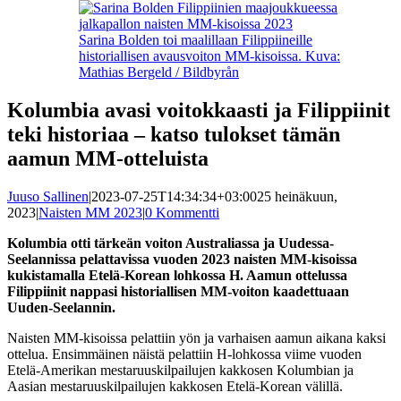
Sarina Bolden toi maalillaan Filippiineille
historiallisen avausvoiton MM-kisoissa. Kuva:
Mathias Bergeld / Bildbyrån
Kolumbia avasi voitokkaasti ja Filippiinit
teki historiaa – katso tulokset tämän
aamun MM-otteluista
Juuso Sallinen
|
2023-07-25T14:34:34+03:00
25 heinäkuun,
2023
|
Naisten MM 2023
|
0 Kommentti
Kolumbia otti tärkeän voiton Australiassa ja Uudessa-
Seelannissa pelattavissa vuoden 2023 naisten MM-kisoissa
kukistamalla Etelä-Korean lohkossa H. Aamun ottelussa
Filippiinit nappasi historiallisen MM-voiton kaadettuaan
Uuden-Seelannin.
Naisten MM-kisoissa pelattiin yön ja varhaisen aamun aikana kaksi
ottelua. Ensimmäinen näistä pelattiin H-lohkossa viime vuoden
Etelä-Amerikan mestaruuskilpailujen kakkosen Kolumbian ja
Aasian mestaruuskilpailujen kakkosen Etelä-Korean välillä.