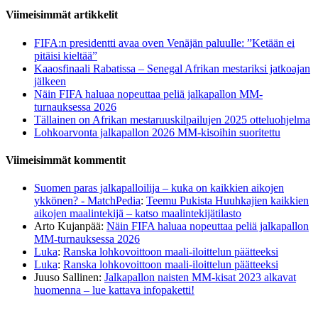
Viimeisimmät artikkelit
FIFA:n presidentti avaa oven Venäjän paluulle: ”Ketään ei
pitäisi kieltää”
Kaaosfinaali Rabatissa – Senegal Afrikan mestariksi jatkoajan
jälkeen
Näin FIFA haluaa nopeuttaa peliä jalkapallon MM-
turnauksessa 2026
Tällainen on Afrikan mestaruuskilpailujen 2025 otteluohjelma
Lohkoarvonta jalkapallon 2026 MM-kisoihin suoritettu
Viimeisimmät kommentit
Suomen paras jalkapalloilija – kuka on kaikkien aikojen
ykkönen? - MatchPedia
:
Teemu Pukista Huuhkajien kaikkien
aikojen maalintekijä – katso maalintekijätilasto
Arto Kujanpää
:
Näin FIFA haluaa nopeuttaa peliä jalkapallon
MM-turnauksessa 2026
Luka
:
Ranska lohkovoittoon maali-iloittelun päätteeksi
Luka
:
Ranska lohkovoittoon maali-iloittelun päätteeksi
Juuso Sallinen
:
Jalkapallon naisten MM-kisat 2023 alkavat
huomenna – lue kattava infopaketti!