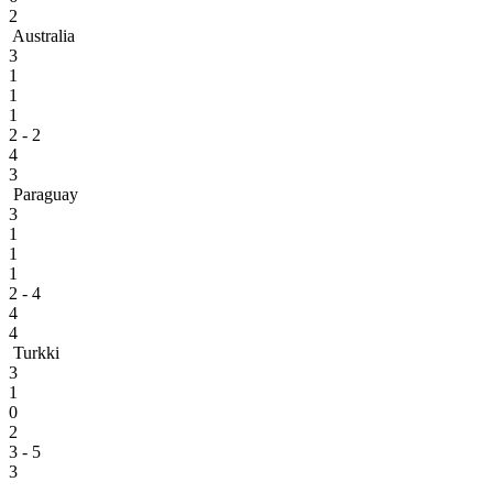
2
Australia
3
1
1
1
2 - 2
4
3
Paraguay
3
1
1
1
2 - 4
4
4
Turkki
3
1
0
2
3 - 5
3