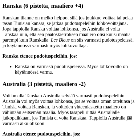
Ranska (6 pistettä, maaliero +4)
Ranskan tilanne on melko helppo, sillä jos joukkue voittaa tai pelaa
tasan Tunisian kanssa, se jatkaa pudotuspeleihin lohkovoittajana.
Jopa tappiolla Ranska voittaa lohkonsa, jos Australia ei voita
Tanskaa niin, että sen päätöskierroksen maaliero olisi kuusi maalia
parempi kuin Ranskalla.
Les Bleus
on siis varmasti pudotuspeleissä,
ja käytännössä varmasti myös lohkovoittaja.
Ranska etenee pudotuspeleihin, jos:
Ranska on varmasti pudotuspeleissä. Myös lohkovoitto on
käytännössä varma.
Australia (3 pistettä, maaliero -2)
Voittamalla Tanskan Australia selviää varmasti pudotuspeleihin.
Australia voi myös voittaa lohkonsa, jos se voittaa oman ottelunsa ja
Tunisia voittaa Ranskan, ja voittojen yhteenlaskettu maaliero on
vähintään seitsemän maalia. Myös tasapeli riittää Australialle
jatkopaikkaan, jos Tunisia ei voita Ranskaa. Tappiolla Australia jää
varmasti alkulohkoon.
Australia etenee pudotuspeleihin, jos: