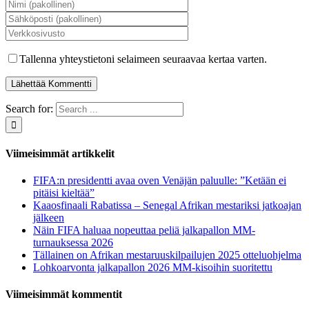
Tallenna yhteystietoni selaimeen seuraavaa kertaa varten.
Search for:
Viimeisimmät artikkelit
FIFA:n presidentti avaa oven Venäjän paluulle: ”Ketään ei
pitäisi kieltää”
Kaaosfinaali Rabatissa – Senegal Afrikan mestariksi jatkoajan
jälkeen
Näin FIFA haluaa nopeuttaa peliä jalkapallon MM-
turnauksessa 2026
Tällainen on Afrikan mestaruuskilpailujen 2025 otteluohjelma
Lohkoarvonta jalkapallon 2026 MM-kisoihin suoritettu
Viimeisimmät kommentit