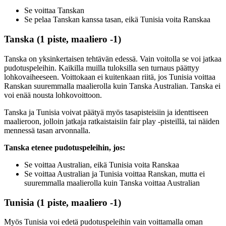
Se voittaa Tanskan
Se pelaa Tanskan kanssa tasan, eikä Tunisia voita Ranskaa
Tanska (1 piste, maaliero -1)
Tanska on yksinkertaisen tehtävän edessä. Vain voitolla se voi jatkaa
pudotuspeleihin. Kaikilla muilla tuloksilla sen turnaus päättyy
lohkovaiheeseen. Voittokaan ei kuitenkaan riitä, jos Tunisia voittaa
Ranskan suuremmalla maalierolla kuin Tanska Australian. Tanska ei
voi enää nousta lohkovoittoon.
Tanska ja Tunisia voivat päätyä myös tasapisteisiin ja identtiseen
maalieroon, jolloin jatkaja ratkaistaisiin fair play -pisteillä, tai näiden
mennessä tasan arvonnalla.
Tanska etenee pudotuspeleihin, jos:
Se voittaa Australian, eikä Tunisia voita Ranskaa
Se voittaa Australian ja Tunisia voittaa Ranskan, mutta ei
suuremmalla maalierolla kuin Tanska voittaa Australian
Tunisia (1 piste, maaliero -1)
Myös Tunisia voi edetä pudotuspeleihin vain voittamalla oman