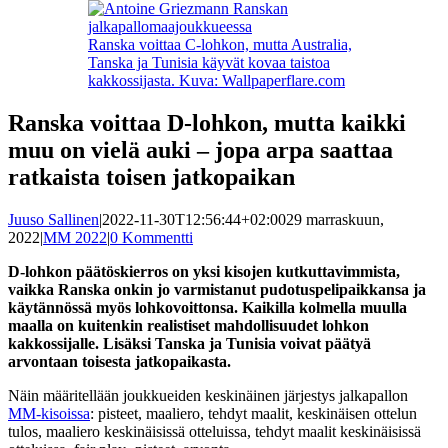
Ranska voittaa C-lohkon, mutta Australia,
Tanska ja Tunisia käyvät kovaa taistoa
kakkossijasta. Kuva: Wallpaperflare.com
Ranska voittaa D-lohkon, mutta kaikki
muu on vielä auki – jopa arpa saattaa
ratkaista toisen jatkopaikan
Juuso Sallinen
|
2022-11-30T12:56:44+02:00
29 marraskuun,
2022
|
MM 2022
|
0 Kommentti
D-lohkon päätöskierros on yksi kisojen kutkuttavimmista,
vaikka Ranska onkin jo varmistanut pudotuspelipaikkansa ja
käytännössä myös lohkovoittonsa. Kaikilla kolmella muulla
maalla on kuitenkin realistiset mahdollisuudet lohkon
kakkossijalle. Lisäksi Tanska ja Tunisia voivat päätyä
arvontaan toisesta jatkopaikasta.
Näin määritellään joukkueiden keskinäinen järjestys jalkapallon
MM-kisoissa
: pisteet, maaliero, tehdyt maalit, keskinäisen ottelun
tulos, maaliero keskinäisissä otteluissa, tehdyt maalit keskinäisissä