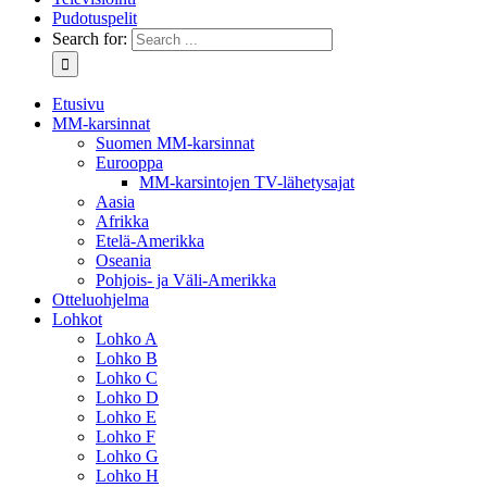
Pudotuspelit
Search for:
Etusivu
MM-karsinnat
Suomen MM-karsinnat
Eurooppa
MM-karsintojen TV-lähetysajat
Aasia
Afrikka
Etelä-Amerikka
Oseania
Pohjois- ja Väli-Amerikka
Otteluohjelma
Lohkot
Lohko A
Lohko B
Lohko C
Lohko D
Lohko E
Lohko F
Lohko G
Lohko H