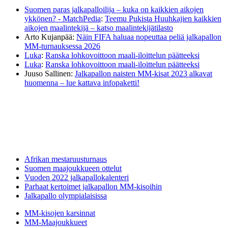
Suomen paras jalkapalloilija – kuka on kaikkien aikojen
ykkönen? - MatchPedia
:
Teemu Pukista Huuhkajien kaikkien
aikojen maalintekijä – katso maalintekijätilasto
Arto Kujanpää
:
Näin FIFA haluaa nopeuttaa peliä jalkapallon
MM-turnauksessa 2026
Luka
:
Ranska lohkovoittoon maali-iloittelun päätteeksi
Luka
:
Ranska lohkovoittoon maali-iloittelun päätteeksi
Juuso Sallinen
:
Jalkapallon naisten MM-kisat 2023 alkavat
huomenna – lue kattava infopaketti!
Afrikan mestaruusturnaus
Suomen maajoukkueen ottelut
Vuoden 2022 jalkapallokalenteri
Parhaat kertoimet jalkapallon MM-kisoihin
Jalkapallo olympialaisissa
MM-kisojen karsinnat
MM-Maajoukkueet