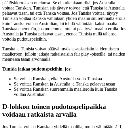
päätöskierroksen ottelunsa. Se ei kuitenkaan riitä, jos Australia
voittaa Tanskan. Tunisian siis täytyy toivoa, että Tanska ja Australia
pelaavat tasan, tai että Tanska voittaa. Jos Tanska voittaa, täytyy
Tunisian voittaa Ranska vähintään yhden maalin suuremmalla erolla
kuin Tanska voittaa Australian, tai tehdä vähintään kaksi maalia
Tanskaa enemmän, jos molemmat ottelut päättyvät maalin erolla. Jos
Australia ja Tanska pelaavat tasan, etenee Tunisia millä tahansa
voitolla pudotuspeleihin.
Tanska ja Tunisia voivat päätyä myös tasapisteisiin ja identtiseen
maalieroon, jolloin jatkaja ratkaistaisiin fair play -pisteillä, tai näiden
mennessä tasan arvonnalla.
Tunisia jatkaa pudotuspeleihin, jos:
Se voittaa Ranskan, eikä Australia voita Tanskaa
Se voittaa Ranskan ja Australia ja Tanska pelaavat tasan
Se voittaa Ranskan suuremmalla maalierolla kuin Tanska
voittaa Australian
D-lohkon toinen pudotuspelipaikka
voidaan ratkaista arvalla
Jos Tunisia voittaa Ranskan yhdellä maalilla, mutta vähintään 2–1,