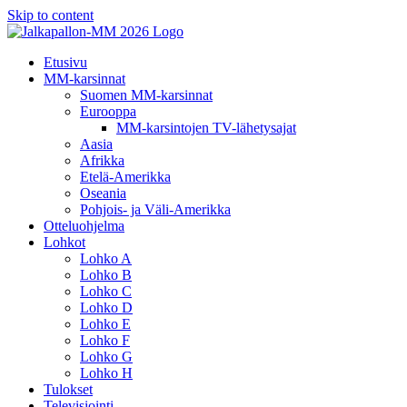
Skip to content
Etusivu
MM-karsinnat
Suomen MM-karsinnat
Eurooppa
MM-karsintojen TV-lähetysajat
Aasia
Afrikka
Etelä-Amerikka
Oseania
Pohjois- ja Väli-Amerikka
Otteluohjelma
Lohkot
Lohko A
Lohko B
Lohko C
Lohko D
Lohko E
Lohko F
Lohko G
Lohko H
Tulokset
Televisiointi