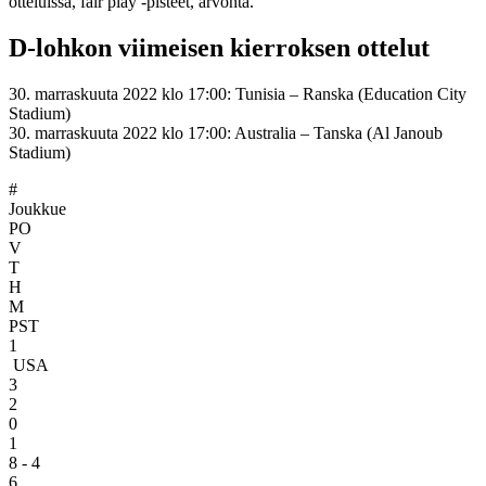
otteluissa, fair play -pisteet, arvonta.
D-lohkon viimeisen kierroksen ottelut
30. marraskuuta 2022 klo 17:00: Tunisia – Ranska (Education City
Stadium)
30. marraskuuta 2022 klo 17:00: Australia – Tanska (Al Janoub
Stadium)
#
Joukkue
PO
V
T
H
M
PST
1
USA
3
2
0
1
8 - 4
6