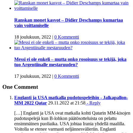
Ranskan monet kasvot – Didier Deschamps kumartaa
vain voittamiselle
18 joulukuun, 2022
|
0 Kommentti
Messi ei ole enkeli – mutta onko rosoisuus se tekijä, joka
tuo Argentiinalle mestaruuden?
17 joulukuun, 2022
|
0 Kommentti
One Comment
Englanti ja USA matkalla pudotuspeleihin - Jalkapallon-
MM 2022 Qatar
29.11.2022 at 21:58
- Reply
[…] Englanti ja USA ovat matkalla kohti Qatarin MM-kisojen
pudotuspelejä kun B-lohkon päätösotteluista on pelattu
ensimmäinen puoliaika. USA johtaa Irania yhdellä maalilla.
Voitolla se etenee varmasti neljännesvälieriin. Englanti