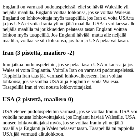
Englanti on varmasti pudotuspeleissä, ellei se häviä Walesille yli
neljällä maalilla. Englanti voittaa lohkonsa, jos se voittaa Walesin.
Englanti on lohkovoittaja myös tasapelillä, jos Iran ei voita USA:ta
ja jos USA ei voita Irania yli neljällä maalilla. USA:n voittaessa alle
neljällä maalilla tai joukkueiden pelatessa tasan Englanti voittaa
lohkon myös tasapelillä. Jos Englanti häviää, mutta alle neljällä
maalilla, voittaa se silti lohkonsa, jos Iran ja USA pelaavat tasan.
Iran (3 pistettä, maaliero -2)
Iran jatkaa pudotuspeleihin, jos se pelaa tasan USA:n kanssa ja jos
Wales ei voita Englantia. Voitolla Iran on varmasti pudotuspeleissä.
Tappiolla Iran taas jää varmasti lohkovaiheeseen. Iran voittaa
lohkonsa, jos se voittaa USA:n ja Englanti ei voita Walesia.
Tasapelillä Iran ei voi nousta lohkovoittajaksi.
USA (2 pistettä, maaliero 0)
USA etenee pudotuspeleihin varmasti, jos se voittaa Iranin. USA voi
voitolla nousta lohkovoittajaksi, jos Englanti häviää Walesille. USA
nousee lohkovoittajaksi myös, jos se voittaa Iranin yli neljällä
maalilla ja Englanti ja Wales pelaavat tasan. Tasapelillä tai tappiolla
USA jää varmasti alkulohkoon.