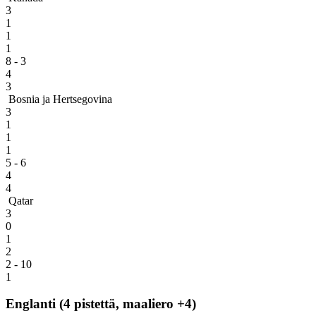
3
1
1
1
8 - 3
4
3
Bosnia ja Hertsegovina
3
1
1
1
5 - 6
4
4
Qatar
3
0
1
2
2 - 10
1
Englanti (4 pistettä, maaliero +4)