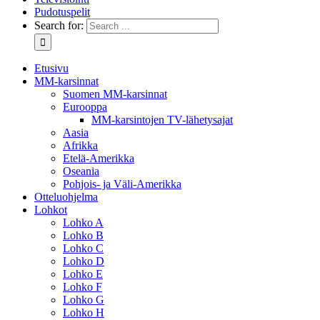
Pudotuspelit
Search for:
Etusivu
MM-karsinnat
Suomen MM-karsinnat
Eurooppa
MM-karsintojen TV-lähetysajat
Aasia
Afrikka
Etelä-Amerikka
Oseania
Pohjois- ja Väli-Amerikka
Otteluohjelma
Lohkot
Lohko A
Lohko B
Lohko C
Lohko D
Lohko E
Lohko F
Lohko G
Lohko H