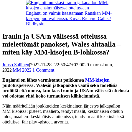
Englanti on valmis haastamaan Ranskan MM-
kisojen puolivälierissä. Kuva: Richard Callis /
Bildbyrån
Iranin ja USA:n välisessä ottelussa
mielettömät panokset, Wales ahtaalla –
miten käy MM-kisojen B-lohkossa?
Juuso Sallinen
|
2022-11-28T22:50:47+02:00
29 marraskuun,
2022
|
MM 2022
|
1 Comment
Englanti on lähes varmistanut paikkansa
MM-kisojen
pudotuspeleissä. Walesin jatkopaikka vaatii sekä todellisia
urotöitä että onnea, kun taas Iranin ja USA:n välisestä ottelusta
voi odottaa yhtä koko turnauksen kiihkeimmistä.
Näin määritellään joukkueiden keskinäinen järjestys jalkapallon
MM-kisoissa: pisteet, maaliero, tehdyt maalit, keskinäisen ottelun
tulos, maaliero keskinäisissä otteluissa, tehdyt maalit keskinäisissä
otteluissa, fair play -pisteet, arvonta.