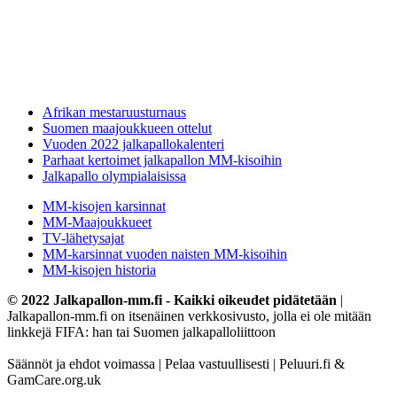
Afrikan mestaruusturnaus
Suomen maajoukkueen ottelut
Vuoden 2022 jalkapallokalenteri
Parhaat kertoimet jalkapallon MM-kisoihin
Jalkapallo olympialaisissa
MM-kisojen karsinnat
MM-Maajoukkueet
TV-lähetysajat
MM-karsinnat vuoden naisten MM-kisoihin
MM-kisojen historia
© 2022 Jalkapallon-mm.fi - Kaikki oikeudet pidätetään
|
Jalkapallon-mm.fi on itsenäinen verkkosivusto, jolla ei ole mitään
linkkejä FIFA: han tai Suomen jalkapalloliittoon
Säännöt ja ehdot voimassa | Pelaa vastuullisesti | Peluuri.fi &
GamCare.org.uk