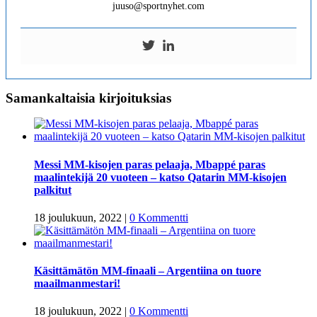
juuso@sportnyhet.com
Samankaltaisia kirjoituksias
Messi MM-kisojen paras pelaaja, Mbappé paras
maalintekijä 20 vuoteen – katso Qatarin MM-kisojen
palkitut
18 joulukuun, 2022
|
0 Kommentti
Käsittämätön MM-finaali – Argentiina on tuore
maailmanmestari!
18 joulukuun, 2022
|
0 Kommentti