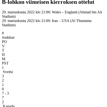
B-lohkon viimeisen kierroksen ottelut
29. marraskuuta 2022 klo 21:00: Wales – Englanti (Ahmad bin Ali
Stadium)
29. marraskuuta 2022 klo 21:00: Iran – USA (Al Thumama
Stadium)
#
Joukkue
PO
V
T
H
M
PST
1
Sveitsi
3
2
1
0
7 - 3
7
2
Kanada