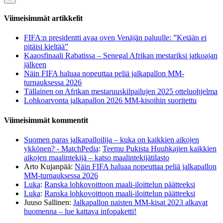
Viimeisimmät artikkelit
FIFA:n presidentti avaa oven Venäjän paluulle: ”Ketään ei
pitäisi kieltää”
Kaaosfinaali Rabatissa – Senegal Afrikan mestariksi jatkoajan
jälkeen
Näin FIFA haluaa nopeuttaa peliä jalkapallon MM-
turnauksessa 2026
Tällainen on Afrikan mestaruuskilpailujen 2025 otteluohjelma
Lohkoarvonta jalkapallon 2026 MM-kisoihin suoritettu
Viimeisimmät kommentit
Suomen paras jalkapalloilija – kuka on kaikkien aikojen
ykkönen? - MatchPedia
:
Teemu Pukista Huuhkajien kaikkien
aikojen maalintekijä – katso maalintekijätilasto
Arto Kujanpää
:
Näin FIFA haluaa nopeuttaa peliä jalkapallon
MM-turnauksessa 2026
Luka
:
Ranska lohkovoittoon maali-iloittelun päätteeksi
Luka
:
Ranska lohkovoittoon maali-iloittelun päätteeksi
Juuso Sallinen
:
Jalkapallon naisten MM-kisat 2023 alkavat
huomenna – lue kattava infopaketti!