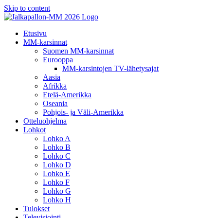
Skip to content
Etusivu
MM-karsinnat
Suomen MM-karsinnat
Eurooppa
MM-karsintojen TV-lähetysajat
Aasia
Afrikka
Etelä-Amerikka
Oseania
Pohjois- ja Väli-Amerikka
Otteluohjelma
Lohkot
Lohko A
Lohko B
Lohko C
Lohko D
Lohko E
Lohko F
Lohko G
Lohko H
Tulokset
Televisiointi