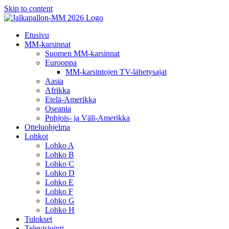
Skip to content
Etusivu
MM-karsinnat
Suomen MM-karsinnat
Eurooppa
MM-karsintojen TV-lähetysajat
Aasia
Afrikka
Etelä-Amerikka
Oseania
Pohjois- ja Väli-Amerikka
Otteluohjelma
Lohkot
Lohko A
Lohko B
Lohko C
Lohko D
Lohko E
Lohko F
Lohko G
Lohko H
Tulokset
Televisiointi