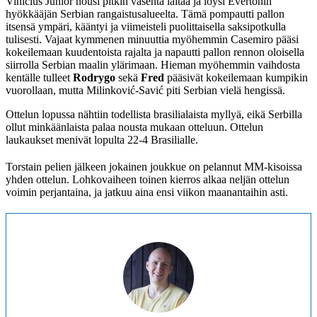
Vinícíus Júnior nousi pitkin vasenta laitaa ja löysi Evertonin
hyökkääjän Serbian rangaistusalueelta. Tämä pompautti pallon
itsensä ympäri, kääntyi ja viimeisteli puolittaisella saksipotkulla
tulisesti. Vajaat kymmenen minuuttia myöhemmin Casemiro pääsi
kokeilemaan kuudentoista rajalta ja napautti pallon rennon oloisella
siirrolla Serbian maalin ylärimaan. Hieman myöhemmin vaihdosta
kentälle tulleet
Rodrygo
sekä
Fred
pääsivät kokeilemaan kumpikin
vuorollaan, mutta Milinković-Savić piti Serbian vielä hengissä.
Ottelun lopussa nähtiin todellista brasilialaista myllyä, eikä Serbilla
ollut minkäänlaista palaa nousta mukaan otteluun. Ottelun
laukaukset menivät lopulta 22-4 Brasilialle.
Torstain pelien jälkeen jokainen joukkue on pelannut MM-kisoissa
yhden ottelun. Lohkovaiheen toinen kierros alkaa neljän ottelun
voimin perjantaina, ja jatkuu aina ensi viikon maanantaihin asti.