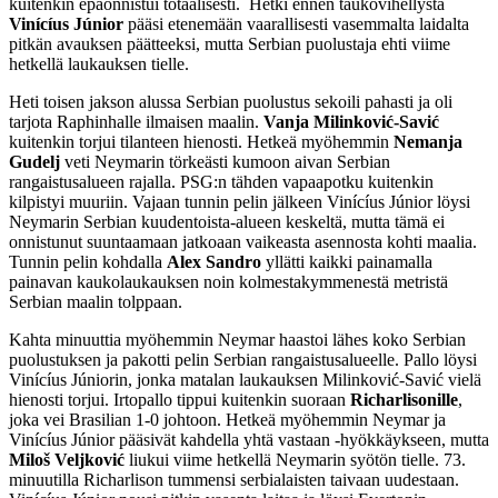
kuitenkin epäonnistui totaalisesti. Hetki ennen taukovihellystä
Vinícíus Júnior
pääsi etenemään vaarallisesti vasemmalta laidalta
pitkän avauksen päätteeksi, mutta Serbian puolustaja ehti viime
hetkellä laukauksen tielle.
Heti toisen jakson alussa Serbian puolustus sekoili pahasti ja oli
tarjota Raphinhalle ilmaisen maalin.
Vanja Milinković-Savić
kuitenkin torjui tilanteen hienosti. Hetkeä myöhemmin
Nemanja
Gudelj
veti Neymarin törkeästi kumoon aivan Serbian
rangaistusalueen rajalla. PSG:n tähden vapaapotku kuitenkin
kilpistyi muuriin. Vajaan tunnin pelin jälkeen Vinícíus Júnior löysi
Neymarin Serbian kuudentoista-alueen keskeltä, mutta tämä ei
onnistunut suuntaamaan jatkoaan vaikeasta asennosta kohti maalia.
Tunnin pelin kohdalla
Alex Sandro
yllätti kaikki painamalla
painavan kaukolaukauksen noin kolmestakymmenestä metristä
Serbian maalin tolppaan.
Kahta minuuttia myöhemmin Neymar haastoi lähes koko Serbian
puolustuksen ja pakotti pelin Serbian rangaistusalueelle. Pallo löysi
Vinícíus Júniorin, jonka matalan laukauksen Milinković-Savić vielä
hienosti torjui. Irtopallo tippui kuitenkin suoraan
Richarlisonille
,
joka vei Brasilian 1-0 johtoon. Hetkeä myöhemmin Neymar ja
Vinícíus Júnior pääsivät kahdella yhtä vastaan -hyökkäykseen, mutta
Miloš Veljković
liukui viime hetkellä Neymarin syötön tielle. 73.
minuutilla Richarlison tummensi serbialaisten taivaan uudestaan.