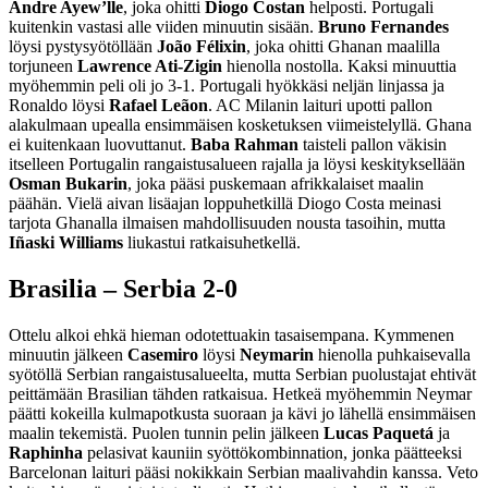
Andre Ayew’lle
, joka ohitti
Diogo Costan
helposti. Portugali
kuitenkin vastasi alle viiden minuutin sisään.
Bruno Fernandes
löysi pystysyötöllään
João Félixin
, joka ohitti Ghanan maalilla
torjuneen
Lawrence Ati-Zigin
hienolla nostolla. Kaksi minuuttia
myöhemmin peli oli jo 3-1. Portugali hyökkäsi neljän linjassa ja
Ronaldo löysi
Rafael Leãon
. AC Milanin laituri upotti pallon
alakulmaan upealla ensimmäisen kosketuksen viimeistelyllä. Ghana
ei kuitenkaan luovuttanut.
Baba Rahman
taisteli pallon väkisin
itselleen Portugalin rangaistusalueen rajalla ja löysi keskityksellään
Osman Bukarin
, joka pääsi puskemaan afrikkalaiset maalin
päähän. Vielä aivan lisäajan loppuhetkillä Diogo Costa meinasi
tarjota Ghanalla ilmaisen mahdollisuuden nousta tasoihin, mutta
Iñaski Williams
liukastui ratkaisuhetkellä.
Brasilia – Serbia 2-0
Ottelu alkoi ehkä hieman odotettuakin tasaisempana. Kymmenen
minuutin jälkeen
Casemiro
löysi
Neymarin
hienolla puhkaisevalla
syötöllä Serbian rangaistusalueelta, mutta Serbian puolustajat ehtivät
peittämään Brasilian tähden ratkaisua. Hetkeä myöhemmin Neymar
päätti kokeilla kulmapotkusta suoraan ja kävi jo lähellä ensimmäisen
maalin tekemistä. Puolen tunnin pelin jälkeen
Lucas Paquetá
ja
Raphinha
pelasivat kauniin syöttökombinnation, jonka päätteeksi
Barcelonan laituri pääsi nokikkain Serbian maalivahdin kanssa. Veto