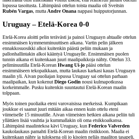
lopussa tasoitusta. Lähimpänä ottelun toista maalia oli Sveitsin
Rubén Vargas
, mutta
Andre Onana
nappasi huipputorjunnan.
Uruguay – Etelä-Korea 0-0
Etelä-Korea aloitti pelin terävästi ja painoi Uruguayn ahtaalle ottelun
ensimmäisen kymmenminuuttisen aikana. Vartin pelin jälkeen
ennakkosuosikki alkoi kuitenkin päästä peliin mukaan ja
pallonhallintakin alkoi kääntyä Uruguaylle. Ensimmäisen puolen
tunnin aikana ei kuitenkaan juuri maalipaikkoja nähty. Ottelun 33.
peliminuutilla Etelä-Korean
Hwang Ui-jo
pääsi ottelun
ensimmäiseen tekopaikkaan, mutta laukaus karkasi kauas Uruguayn
maalin yli. Aivan puoliajan lopussa Uruguay sai ottelun parhaan
maalipaikan, kun kokenut
Diego Godin
nousi kulmapotkussa
korkeimmalle. Pusku kuitenkin suuntautui Etelä-Korean maalin
tolppaan.
Myös toinen puoliaika eteni varovaisissa merkeissä. Kumpikaan
joukkue ei saanut juuri mitään aikaa ennen kuin ottelu eteni
viimeiselle 15 minuutille. Aivan viimeisten hetkien aikana peliin tuli
yllättäen lisää vauhtia ja kummallakin oli oma etsikkoaikansa.
Lähimpänä maalintekoa kävi Uruguay, kun
Federico Valverden
kaukolaukaus pamahti Etelä-Korean maalin ristikkoon. Maalia ei
kuitenkaan nähty ja tuloksena oli jo kisojen neljäs maaliton tasapeli.