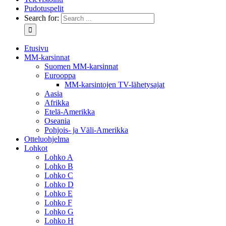
Pudotuspelit
Search for:
Etusivu
MM-karsinnat
Suomen MM-karsinnat
Eurooppa
MM-karsintojen TV-lähetysajat
Aasia
Afrikka
Etelä-Amerikka
Oseania
Pohjois- ja Väli-Amerikka
Otteluohjelma
Lohkot
Lohko A
Lohko B
Lohko C
Lohko D
Lohko E
Lohko F
Lohko G
Lohko H