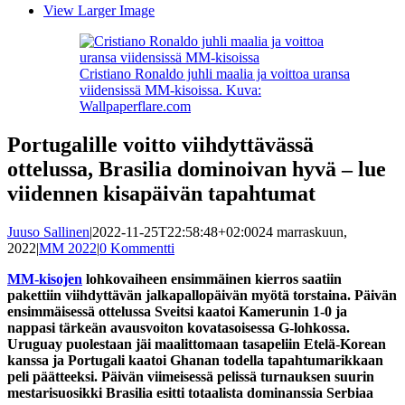
View Larger Image
Cristiano Ronaldo juhli maalia ja voittoa uransa
viidensissä MM-kisoissa. Kuva:
Wallpaperflare.com
Portugalille voitto viihdyttävässä
ottelussa, Brasilia dominoivan hyvä – lue
viidennen kisapäivän tapahtumat
Juuso Sallinen
|
2022-11-25T22:58:48+02:00
24 marraskuun,
2022
|
MM 2022
|
0 Kommentti
MM-kisojen
lohkovaiheen ensimmäinen kierros saatiin
pakettiin viihdyttävän jalkapallopäivän myötä torstaina. Päivän
ensimmäisessä ottelussa Sveitsi kaatoi Kamerunin 1-0 ja
nappasi tärkeän avausvoiton kovatasoisessa G-lohkossa.
Uruguay puolestaan jäi maalittomaan tasapeliin Etelä-Korean
kanssa ja Portugali kaatoi Ghanan todella tapahtumarikkaan
peli päätteeksi. Päivän viimeisessä pelissä turnauksen suurin
mestarisuosikki Brasilia esitti totaalista dominanssia Serbiaa