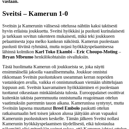
vastaan.
Sveitsi – Kamerun 1-0
Sveitsin ja Kamerunin välisessä ottelussa nähtiin kaksi taktisesti
hyvin erilaista joukkuetta. Sveitsi hyökkäsi ja puolusti kurinalaisesti
ja tarkkaan sovitun rakenteen mukaisesti, mikä teki joukkueen
pelaamisesta jopa melko kankean näköistä. Kamerun puolestaan
puolusti tiiviinä ryhmänä, mutta nojasi hyökkäyspelaamisessa
lähinnä kolmikon
Karl Toko Ekambi
–
Eric Choupo-Moting
–
Bryan Mbeumo
henkilökohtaisiin oivalluksiin.
Tästä huolimatta Kamerun oli joukkueista se, joka näytti
ensimmäisellä jaksolla vaarallisemmalta. Joukkue onnistui
rikkomaan Sveitsin puolustuksen useamman kerran nopeiden
vastaiskujen avulla, vaikka ei onnistunutkaan viemään uhittelujaan
loppuun asti. Sveitsin kaavamainen hyökkääminen ei puolestaan
tuottanut oikeastaan minkäänlaista tulosta. Eurooppalaiset osoittivat
kuitenkin taktista paremmuutta onnistumalla reagoimaan ottelun
vaatimuksiin paremmin tauon aikana. Kamerunissa syntynyt, mutta
Sveitsiin lapsena muuttanut
Breel Embolo
paukutti ottelun
ratkaisumaalin heti toisen jakson alussa jäätyään aivan vapaaksi
Kamerunin puolustuksen keskelle. Tämän jälkeen Sveitsi nollasi
Kamerunin hyökkäyspelaamisen täydellisesti, eikä tulostaulua
näkemättä olisi mitenkään voinut uskoa, että Kamerun jahtasi ottelun