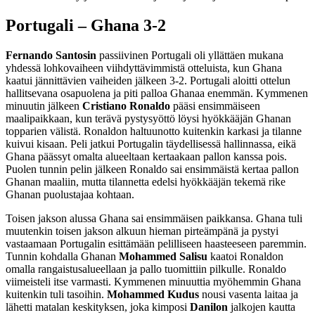
Portugali – Ghana 3-2
Fernando Santosin
passiivinen Portugali oli yllättäen mukana
yhdessä lohkovaiheen viihdyttävimmistä otteluista, kun Ghana
kaatui jännittävien vaiheiden jälkeen 3-2. Portugali aloitti ottelun
hallitsevana osapuolena ja piti palloa Ghanaa enemmän. Kymmenen
minuutin jälkeen
Cristiano Ronaldo
pääsi ensimmäiseen
maalipaikkaan, kun terävä pystysyöttö löysi hyökkääjän Ghanan
topparien välistä. Ronaldon haltuunotto kuitenkin karkasi ja tilanne
kuivui kisaan. Peli jatkui Portugalin täydellisessä hallinnassa, eikä
Ghana päässyt omalta alueeltaan kertaakaan pallon kanssa pois.
Puolen tunnin pelin jälkeen Ronaldo sai ensimmäistä kertaa pallon
Ghanan maaliin, mutta tilannetta edelsi hyökkääjän tekemä rike
Ghanan puolustajaa kohtaan.
Toisen jakson alussa Ghana sai ensimmäisen paikkansa. Ghana tuli
muutenkin toisen jakson alkuun hieman pirteämpänä ja pystyi
vastaamaan Portugalin esittämään pelilliseen haasteeseen paremmin.
Tunnin kohdalla Ghanan
Mohammed Salisu
kaatoi Ronaldon
omalla rangaistusalueellaan ja pallo tuomittiin pilkulle. Ronaldo
viimeisteli itse varmasti. Kymmenen minuuttia myöhemmin Ghana
kuitenkin tuli tasoihin.
Mohammed Kudus
nousi vasenta laitaa ja
lähetti matalan keskityksen, joka kimposi
Danilon
jalkojen kautta