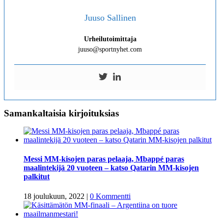
Juuso Sallinen
Urheilutoimittaja
juuso@sportnyhet.com
Samankaltaisia kirjoituksias
Messi MM-kisojen paras pelaaja, Mbappé paras
maalintekijä 20 vuoteen – katso Qatarin MM-kisojen
palkitut
18 joulukuun, 2022
|
0 Kommentti