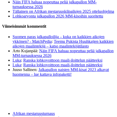
Näin FIFA haluaa nopeuttaa peliä jalkapallon MM-
turnauksessa 2026
Tällainen on Afrikan mestaruuskilpailujen 2025 otteluohjelma
Lohkoarvonta jalkapallon 2026 MM-kisoihin suoritettu
Viimeisimmät kommentit
Suomen paras jalkapalloilija – kuka on kaikkien aikojen
ykkönen? - MatchPedia
:
Teemu Pukista Huuhkajien kaikkien
aikojen maalintekijä – katso maalintekijätilasto
Arto Kujanpää
:
Näin FIFA haluaa nopeuttaa peliä jalkapallon
MM-turnauksessa 2026
Luka
:
Ranska lohkovoittoon maali-iloittelun päätteeksi
Luka
:
Ranska lohkovoittoon maali-iloittelun päätteeksi
Juuso Sallinen
:
Jalkapallon naisten MM-kisat 2023 alkavat
huomenna – lue kattava infopaketti!
Afrikan mestaruusturnaus