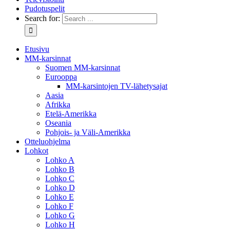
Pudotuspelit
Search for:
Etusivu
MM-karsinnat
Suomen MM-karsinnat
Eurooppa
MM-karsintojen TV-lähetysajat
Aasia
Afrikka
Etelä-Amerikka
Oseania
Pohjois- ja Väli-Amerikka
Otteluohjelma
Lohkot
Lohko A
Lohko B
Lohko C
Lohko D
Lohko E
Lohko F
Lohko G
Lohko H