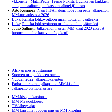
ykkönen? - MatchPedia
:
Teemu Pukista Huuhkajien kaikkien
aikojen maalintekijä – katso maalintekijätilasto
Arto Kujanpää
:
Näin FIFA haluaa nopeuttaa peliä jalkapallon
MM-turnauksessa 2026
Luka
:
Ranska lohkovoittoon maali-iloittelun päätteeksi
Luka
:
Ranska lohkovoittoon maali-iloittelun päätteeksi
Juuso Sallinen
:
Jalkapallon naisten MM-kisat 2023 alkavat
huomenna – lue kattava infopaketti!
Afrikan mestaruusturnaus
Suomen maajoukkueen ottelut
Vuoden 2022 jalkapallokalenteri
Parhaat kertoimet jalkapallon MM-kisoihin
Jalkapallo olympialaisissa
MM-kisojen karsinnat
MM-Maajoukkueet
TV-lähetysajat
MM-karsinnat vuoden naisten MM-kisoihin