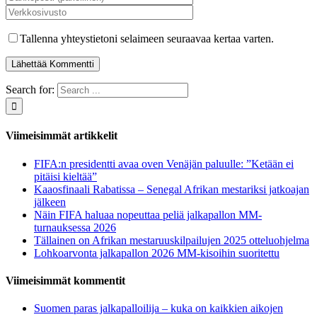
Tallenna yhteystietoni selaimeen seuraavaa kertaa varten.
Search for:
Viimeisimmät artikkelit
FIFA:n presidentti avaa oven Venäjän paluulle: ”Ketään ei
pitäisi kieltää”
Kaaosfinaali Rabatissa – Senegal Afrikan mestariksi jatkoajan
jälkeen
Näin FIFA haluaa nopeuttaa peliä jalkapallon MM-
turnauksessa 2026
Tällainen on Afrikan mestaruuskilpailujen 2025 otteluohjelma
Lohkoarvonta jalkapallon 2026 MM-kisoihin suoritettu
Viimeisimmät kommentit
Suomen paras jalkapalloilija – kuka on kaikkien aikojen