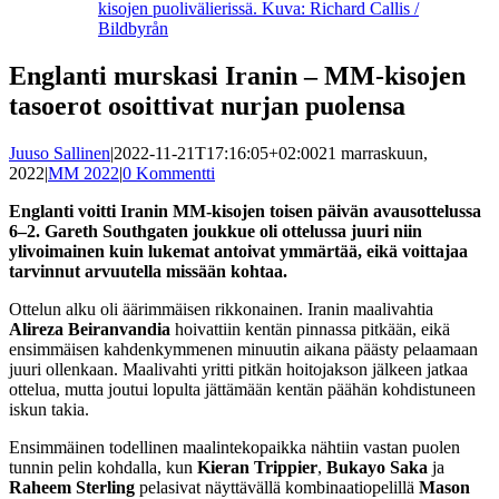
kisojen puolivälierissä. Kuva: Richard Callis /
Bildbyrån
Englanti murskasi Iranin – MM-kisojen
tasoerot osoittivat nurjan puolensa
Juuso Sallinen
|
2022-11-21T17:16:05+02:00
21 marraskuun,
2022
|
MM 2022
|
0 Kommentti
Englanti voitti Iranin MM-kisojen toisen päivän avausottelussa
6–2. Gareth Southgaten joukkue oli ottelussa juuri niin
ylivoimainen kuin lukemat antoivat ymmärtää, eikä voittajaa
tarvinnut arvuutella missään kohtaa.
Ottelun alku oli äärimmäisen rikkonainen. Iranin maalivahtia
Alireza Beiranvandia
hoivattiin kentän pinnassa pitkään, eikä
ensimmäisen kahdenkymmenen minuutin aikana päästy pelaamaan
juuri ollenkaan. Maalivahti yritti pitkän hoitojakson jälkeen jatkaa
ottelua, mutta joutui lopulta jättämään kentän päähän kohdistuneen
iskun takia.
Ensimmäinen todellinen maalintekopaikka nähtiin vastan puolen
tunnin pelin kohdalla, kun
Kieran Trippier
,
Bukayo Saka
ja
Raheem Sterling
pelasivat näyttävällä kombinaatiopelillä
Mason