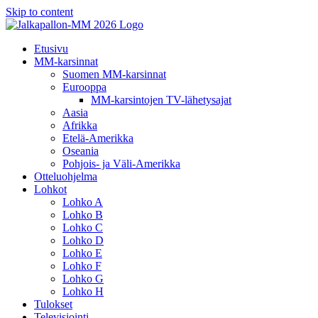
Skip to content
Etusivu
MM-karsinnat
Suomen MM-karsinnat
Eurooppa
MM-karsintojen TV-lähetysajat
Aasia
Afrikka
Etelä-Amerikka
Oseania
Pohjois- ja Väli-Amerikka
Otteluohjelma
Lohkot
Lohko A
Lohko B
Lohko C
Lohko D
Lohko E
Lohko F
Lohko G
Lohko H
Tulokset
Televisiointi