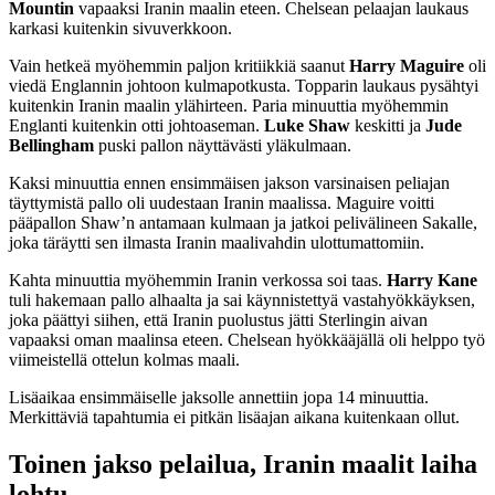
Mountin
vapaaksi Iranin maalin eteen. Chelsean pelaajan laukaus
karkasi kuitenkin sivuverkkoon.
Vain hetkeä myöhemmin paljon kritiikkiä saanut
Harry Maguire
oli
viedä Englannin johtoon kulmapotkusta. Topparin laukaus pysähtyi
kuitenkin Iranin maalin ylähirteen. Paria minuuttia myöhemmin
Englanti kuitenkin otti johtoaseman.
Luke Shaw
keskitti ja
Jude
Bellingham
puski pallon näyttävästi yläkulmaan.
Kaksi minuuttia ennen ensimmäisen jakson varsinaisen peliajan
täyttymistä pallo oli uudestaan Iranin maalissa. Maguire voitti
pääpallon Shaw’n antamaan kulmaan ja jatkoi pelivälineen Sakalle,
joka täräytti sen ilmasta Iranin maalivahdin ulottumattomiin.
Kahta minuuttia myöhemmin Iranin verkossa soi taas.
Harry Kane
tuli hakemaan pallo alhaalta ja sai käynnistettyä vastahyökkäyksen,
joka päättyi siihen, että Iranin puolustus jätti Sterlingin aivan
vapaaksi oman maalinsa eteen. Chelsean hyökkääjällä oli helppo työ
viimeistellä ottelun kolmas maali.
Lisäaikaa ensimmäiselle jaksolle annettiin jopa 14 minuuttia.
Merkittäviä tapahtumia ei pitkän lisäajan aikana kuitenkaan ollut.
Toinen jakso pelailua, Iranin maalit laiha
lohtu