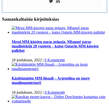
Samankaltaisia kirjoituksias
Messi MM-kisojen paras pelaaja, Mbappé paras
maalintekijä 20 vuoteen – katso Qatarin MM-kisojen
palkitut
18 joulukuun, 2022
|
0 Kommentti
Käsittämätön MM-finaali – Argentiina on tuore
maailmanmestari!
18 joulukuun, 2022
|
0 Kommentti