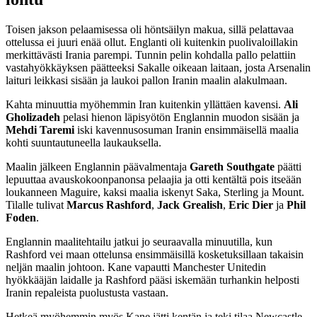
Toisen jakson pelaamisessa oli höntsäilyn makua, sillä pelattavaa
ottelussa ei juuri enää ollut. Englanti oli kuitenkin puolivaloillakin
merkittävästi Irania parempi. Tunnin pelin kohdalla pallo pelattiin
vastahyökkäyksen päätteeksi Sakalle oikeaan laitaan, josta Arsenalin
laituri leikkasi sisään ja laukoi pallon Iranin maalin alakulmaan.
Kahta minuuttia myöhemmin Iran kuitenkin yllättäen kavensi.
Ali
Gholizadeh
pelasi hienon läpisyötön Englannin muodon sisään ja
Mehdi Taremi
iski kavennusosuman Iranin ensimmäisellä maalia
kohti suuntautuneella laukauksella.
Maalin jälkeen Englannin päävalmentaja
Gareth Southgate
päätti
lepuuttaa avauskokoonpanonsa pelaajia ja otti kentältä pois itseään
loukanneen Maguire, kaksi maalia iskenyt Saka, Sterling ja Mount.
Tilalle tulivat
Marcus Rashford
,
Jack
Grealish
,
Eric Dier
ja
Phil
Foden
.
Englannin maalitehtailu jatkui jo seuraavalla minuutilla, kun
Rashford vei maan ottelunsa ensimmäisillä kosketuksillaan takaisin
neljän maalin johtoon. Kane vapautti Manchester Unitedin
hyökkääjän laidalle ja Rashford pääsi iskemään turhankin helposti
Iranin repaleista puolustusta vastaan.
Hetkeä myöhemmin myös Kane jätti kentän ja teki tilaa Newcastle