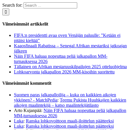
Search for:
Viimeisimmät artikkelit
FIFA:n presidentti avaa oven Venäjän paluulle: ”Ketään ei
pitäisi kieltää”
Kaaosfinaali Rabatissa – Senegal Afrikan mestariksi jatkoajan
jälkeen
Näin FIFA haluaa nopeuttaa peliä jalkapallon MM-
turnauksessa 2026
Tällainen on Afrikan mestaruuskilpailujen 2025 otteluohjelma
Lohkoarvonta jalkapallon 2026 MM-kisoihin suoritettu
Viimeisimmät kommentit
Suomen paras jalkapalloilija – kuka on kaikkien aikojen
ykkönen? - MatchPedia
:
Teemu Pukista Huuhkajien kaikkien
aikojen maalintekijä – katso maalintekijätilasto
Arto Kujanpää
:
Näin FIFA haluaa nopeuttaa peliä jalkapallon
MM-turnauksessa 2026
Luka
:
Ranska lohkovoittoon maali-iloittelun päätteeksi
Luka
:
Ranska lohkovoittoon maali-iloittelun päätteeksi