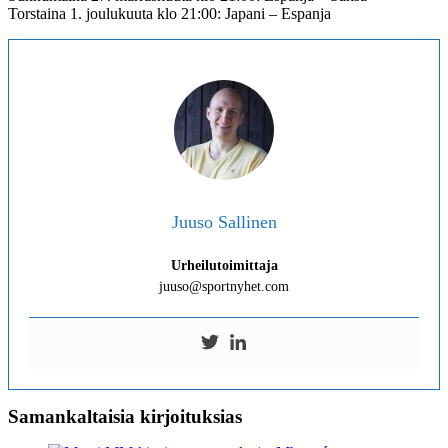
Torstaina 1. joulukuuta klo 21:00: Japani – Espanja
Juuso Sallinen
Urheilutoimittaja
juuso@sportnyhet.com
Samankaltaisia kirjoituksias