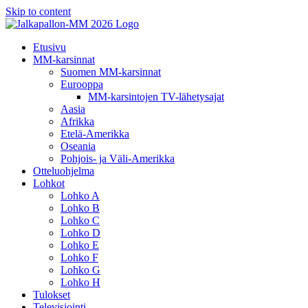
Skip to content
Etusivu
MM-karsinnat
Suomen MM-karsinnat
Eurooppa
MM-karsintojen TV-lähetysajat
Aasia
Afrikka
Etelä-Amerikka
Oseania
Pohjois- ja Väli-Amerikka
Otteluohjelma
Lohkot
Lohko A
Lohko B
Lohko C
Lohko D
Lohko E
Lohko F
Lohko G
Lohko H
Tulokset
Televisiointi