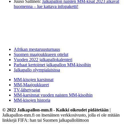
Juuso Sallinen
:
Jalkapallon naisten MM-kisat 2023 alkavat
huomenna – lue kattava infopaketti!
Afrikan mestaruusturnaus
Suomen maajoukkueen ottelut
Vuoden 2022 jalkapallokalenteri
Parhaat kertoimet jalkapallon MM-kisoihin
Jalkapallo olympialaisissa
MM-kisojen karsinnat
MM-Maajoukkueet
TV-lähetysajat
MM-karsinnat vuoden naisten MM-kisoihin
MM-kisojen historia
© 2022 Jalkapallon-mm.fi - Kaikki oikeudet pidätetään
|
Jalkapallon-mm.fi on itsenäinen verkkosivusto, jolla ei ole mitään
linkkejä FIFA: han tai Suomen jalkapalloliittoon