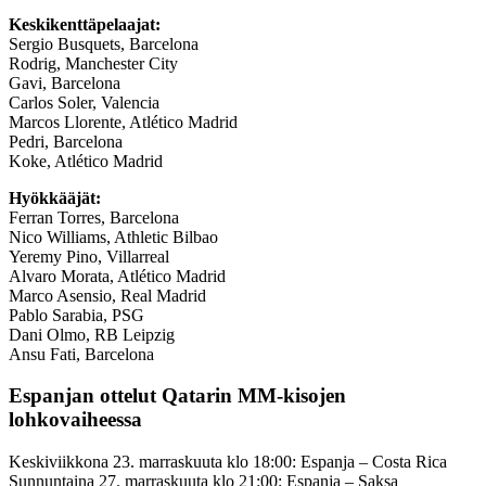
Keskikenttäpelaajat:
Sergio Busquets, Barcelona
Rodrig, Manchester City
Gavi, Barcelona
Carlos Soler, Valencia
Marcos Llorente, Atlético Madrid
Pedri, Barcelona
Koke, Atlético Madrid
Hyökkääjät:
Ferran Torres, Barcelona
Nico Williams, Athletic Bilbao
Yeremy Pino, Villarreal
Alvaro Morata, Atlético Madrid
Marco Asensio, Real Madrid
Pablo Sarabia, PSG
Dani Olmo, RB Leipzig
Ansu Fati, Barcelona
Espanjan ottelut Qatarin MM-kisojen
lohkovaiheessa
Keskiviikkona 23. marraskuuta klo 18:00: Espanja – Costa Rica
Sunnuntaina 27. marraskuuta klo 21:00: Espanja – Saksa