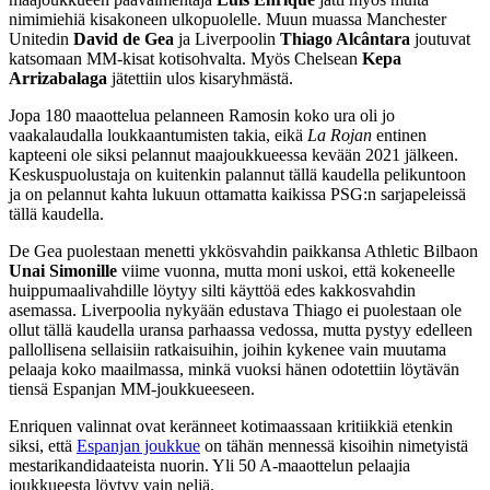
nimimiehiä kisakoneen ulkopuolelle. Muun muassa Manchester
Unitedin
David de Gea
ja Liverpoolin
Thiago Alcântara
joutuvat
katsomaan MM-kisat kotisohvalta. Myös Chelsean
Kepa
Arrizabalaga
jätettiin ulos kisaryhmästä.
Jopa 180 maaottelua pelanneen Ramosin koko ura oli jo
vaakalaudalla loukkaantumisten takia, eikä
La Rojan
entinen
kapteeni ole siksi pelannut maajoukkueessa kevään 2021 jälkeen.
Keskuspuolustaja on kuitenkin palannut tällä kaudella pelikuntoon
ja on pelannut kahta lukuun ottamatta kaikissa PSG:n sarjapeleissä
tällä kaudella.
De Gea puolestaan menetti ykkösvahdin paikkansa Athletic Bilbaon
Unai Simonille
viime vuonna, mutta moni uskoi, että kokeneelle
huippumaalivahdille löytyy silti käyttöä edes kakkosvahdin
asemassa. Liverpoolia nykyään edustava Thiago ei puolestaan ole
ollut tällä kaudella uransa parhaassa vedossa, mutta pystyy edelleen
pallollisena sellaisiin ratkaisuihin, joihin kykenee vain muutama
pelaaja koko maailmassa, minkä vuoksi hänen odotettiin löytävän
tiensä Espanjan MM-joukkueeseen.
Enriquen valinnat ovat keränneet kotimaassaan kritiikkiä etenkin
siksi, että
Espanjan joukkue
on tähän mennessä kisoihin nimetyistä
mestarikandidaateista nuorin. Yli 50 A-maaottelun pelaajia
joukkueesta löytyy vain neljä.