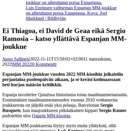
Luis Enriquen valitseman Espanjan MM-joukkue
on aiheuttanut porua Espanjassa. Kuva: Joel
Marklund / Bildbyrån
Ei Thiagoa, ei David de Geaa eikä Sergio
Ramosia – katso yllättävä Espanjan MM-
joukkue
Juuso Sallinen
|
2022-11-11T15:59:02+02:00
11 marraskuun,
2022
|
MM 2022
|
0 Kommentti
Espanjan MM-joukkue vuoden 2022 MM-kisoihin julkaistiin
perjantaina puolenpäivän aikaan, ja se keräsi kotimaassaan
heti hurjan määrän kritiikkiä.
Espanja tavoittelee Qatarissa historiansa toista maailmanmestaruutta.
Ensimmäisen maailmanmestaruuden vuonna 2010 voittaneesta
joukkueesta on jäljellä enää yksi pelaaja, Barcelonan
Sergio
Busquets
, kun maajoukkueen pitkäaikainen kippari
Sergio Ramos
pudotettiin ulos
Qatarin MM-kisoista
.
Espanjan MM-joukkueesta löytyy myös muita yllätyksiä, sillä
maajoukkueen päävalmentaja
Luis Enrique
jätti myös muita