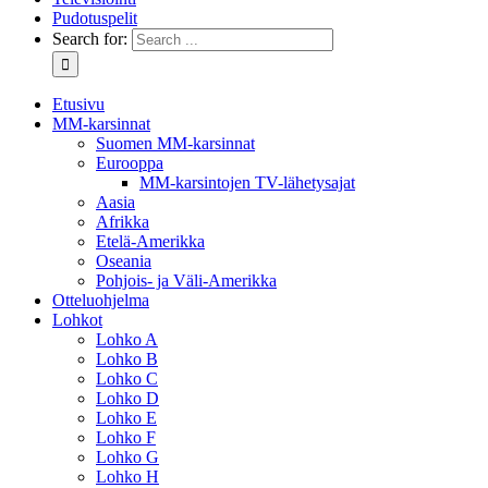
Pudotuspelit
Search for:
Etusivu
MM-karsinnat
Suomen MM-karsinnat
Eurooppa
MM-karsintojen TV-lähetysajat
Aasia
Afrikka
Etelä-Amerikka
Oseania
Pohjois- ja Väli-Amerikka
Otteluohjelma
Lohkot
Lohko A
Lohko B
Lohko C
Lohko D
Lohko E
Lohko F
Lohko G
Lohko H