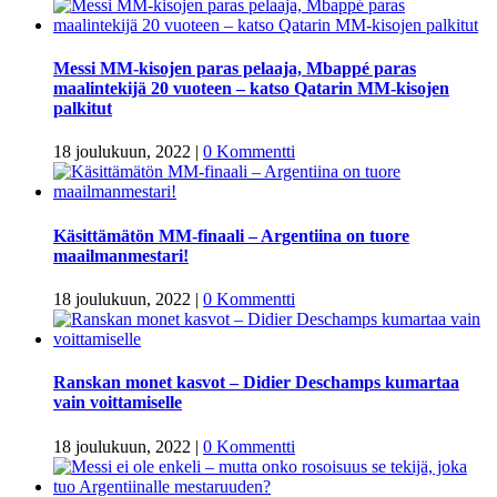
Messi MM-kisojen paras pelaaja, Mbappé paras
maalintekijä 20 vuoteen – katso Qatarin MM-kisojen
palkitut
18 joulukuun, 2022
|
0 Kommentti
Käsittämätön MM-finaali – Argentiina on tuore
maailmanmestari!
18 joulukuun, 2022
|
0 Kommentti
Ranskan monet kasvot – Didier Deschamps kumartaa
vain voittamiselle
18 joulukuun, 2022
|
0 Kommentti