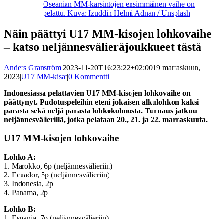
Oseanian MM-karsintojen ensimmäinen vaihe on
pelattu. Kuva: Izuddin Helmi Adnan / Unsplash
Näin päättyi U17 MM-kisojen lohkovaihe
– katso neljännesvälieräjoukkueet tästä
Anders Granström
|
2023-11-20T16:23:22+02:00
19 marraskuun,
2023
|
U17 MM-kisat
|
0 Kommentti
Indonesiassa pelattavien U17 MM-kisojen lohkovaihe on
päättynyt. Pudotuspeleihin eteni jokaisen alkulohkon kaksi
parasta sekä neljä parasta lohkokolmosta. Turnaus jatkuu
neljännesvälierillä, jotka pelataan 20., 21. ja 22. marraskuuta.
U17 MM-kisojen lohkovaihe
Lohko A:
1. Marokko, 6p (neljännesvälieriin)
2. Ecuador, 5p (neljännesvälieriin)
3. Indonesia, 2p
4. Panama, 2p
Lohko B:
1. Espanja, 7p (neljännesvälieriin)