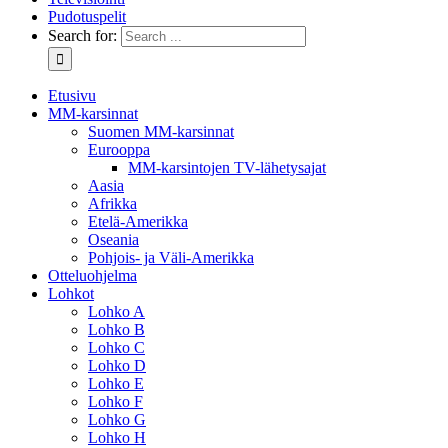
Pudotuspelit
Search for:
Etusivu
MM-karsinnat
Suomen MM-karsinnat
Eurooppa
MM-karsintojen TV-lähetysajat
Aasia
Afrikka
Etelä-Amerikka
Oseania
Pohjois- ja Väli-Amerikka
Otteluohjelma
Lohkot
Lohko A
Lohko B
Lohko C
Lohko D
Lohko E
Lohko F
Lohko G
Lohko H