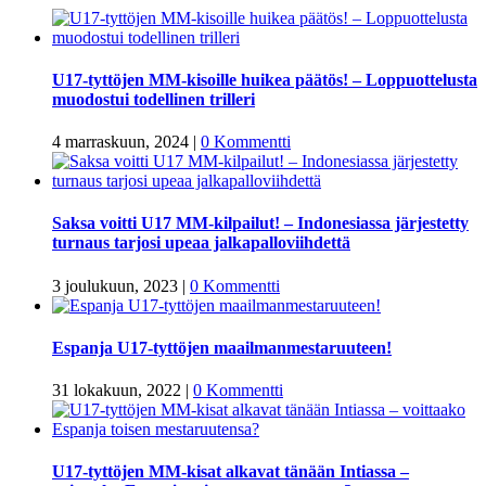
U17-tyttöjen MM-kisoille huikea päätös! – Loppuottelusta
muodostui todellinen trilleri
4 marraskuun, 2024
|
0 Kommentti
Saksa voitti U17 MM-kilpailut! – Indonesiassa järjestetty
turnaus tarjosi upeaa jalkapalloviihdettä
3 joulukuun, 2023
|
0 Kommentti
Espanja U17-tyttöjen maailmanmestaruuteen!
31 lokakuun, 2022
|
0 Kommentti
U17-tyttöjen MM-kisat alkavat tänään Intiassa –