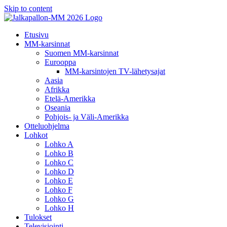
Skip to content
Etusivu
MM-karsinnat
Suomen MM-karsinnat
Eurooppa
MM-karsintojen TV-lähetysajat
Aasia
Afrikka
Etelä-Amerikka
Oseania
Pohjois- ja Väli-Amerikka
Otteluohjelma
Lohkot
Lohko A
Lohko B
Lohko C
Lohko D
Lohko E
Lohko F
Lohko G
Lohko H
Tulokset
Televisiointi