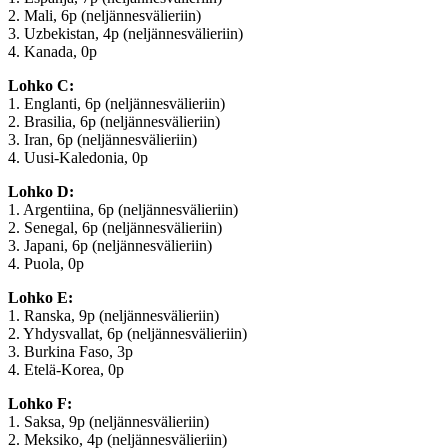
2. Mali, 6p (neljännesvälieriin)
3. Uzbekistan, 4p (neljännesvälieriin)
4. Kanada, 0p
Lohko C:
1. Englanti, 6p (neljännesvälieriin)
2. Brasilia, 6p (neljännesvälieriin)
3. Iran, 6p (neljännesvälieriin)
4. Uusi-Kaledonia, 0p
Lohko D:
1. Argentiina, 6p (neljännesvälieriin)
2. Senegal, 6p (neljännesvälieriin)
3. Japani, 6p (neljännesvälieriin)
4. Puola, 0p
Lohko E:
1. Ranska, 9p (neljännesvälieriin)
2. Yhdysvallat, 6p (neljännesvälieriin)
3. Burkina Faso, 3p
4. Etelä-Korea, 0p
Lohko F:
1. Saksa, 9p (neljännesvälieriin)
2. Meksiko, 4p (neljännesvälieriin)