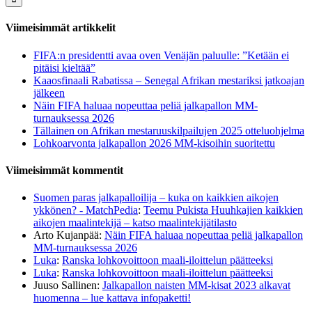
Viimeisimmät artikkelit
FIFA:n presidentti avaa oven Venäjän paluulle: ”Ketään ei
pitäisi kieltää”
Kaaosfinaali Rabatissa – Senegal Afrikan mestariksi jatkoajan
jälkeen
Näin FIFA haluaa nopeuttaa peliä jalkapallon MM-
turnauksessa 2026
Tällainen on Afrikan mestaruuskilpailujen 2025 otteluohjelma
Lohkoarvonta jalkapallon 2026 MM-kisoihin suoritettu
Viimeisimmät kommentit
Suomen paras jalkapalloilija – kuka on kaikkien aikojen
ykkönen? - MatchPedia
:
Teemu Pukista Huuhkajien kaikkien
aikojen maalintekijä – katso maalintekijätilasto
Arto Kujanpää
:
Näin FIFA haluaa nopeuttaa peliä jalkapallon
MM-turnauksessa 2026
Luka
:
Ranska lohkovoittoon maali-iloittelun päätteeksi
Luka
:
Ranska lohkovoittoon maali-iloittelun päätteeksi
Juuso Sallinen
:
Jalkapallon naisten MM-kisat 2023 alkavat
huomenna – lue kattava infopaketti!