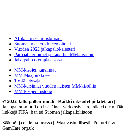
Afrikan mestaruusturnaus
Suomen maajoukkueen ottelut
Vuoden 2022 jalkapallokalenteri
Parhaat kertoimet jalkapallon MM-kisoihin
Jalkapallo olympialaisissa
MM-kisojen karsinnat
MM-Maajoukkueet
TV-lähetysajat
MM-karsinnat vuoden naisten MM-kisoihin
MM-kisojen historia
© 2022 Jalkapallon-mm.fi - Kaikki oikeudet pidätetään
|
Jalkapallon-mm.fi on itsenäinen verkkosivusto, jolla ei ole mitään
linkkejä FIFA: han tai Suomen jalkapalloliittoon
Säännöt ja ehdot voimassa | Pelaa vastuullisesti | Peluuri.fi &
GamCare.org.uk