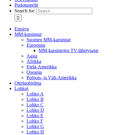
Pudotuspelit
Search for:
Etusivu
MM-karsinnat
Suomen MM-karsinnat
Eurooppa
MM-karsintojen TV-lähetysajat
Aasia
Afrikka
Etelä-Amerikka
Oseania
Pohjois- ja Väli-Amerikka
Otteluohjelma
Lohkot
Lohko A
Lohko B
Lohko C
Lohko D
Lohko E
Lohko F
Lohko G
Lohko H