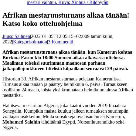
mestari vaihtuu. Kuva: Xinhua / Bildbyrån
Afrikan mestaruusturnaus alkaa tänään!
Katso koko otteluohjelma
Juuso Sallinen
|
2022-01-05T12:05:15+02:00
9 tammikuun,
2022
|
Kategorisoimaton
|
3 Kommentti
Afrikan mestaruusturnaus alkaa tänään, kun Kamerun kohtaa
Burkina Fason klo 18:00 Suomen aikaa alkavassa ottelussa.
Maailman toiseksi suurimman maanosan parhaan
jalkapallojoukkueen tittelistä kilpaillaan seuraavat 29 päivää.
Historian 33. Afrikan mestaruusturnaus pelataan Kamerunissa.
Turnaus alkaa tänään ja päättyy helmikuun 6. päivä. Turnaukseen
osallistuu 24 maata, joista yksi kruunataan helmikuun alussa Afrikan
mestariksi.
Hallitseva mestari on Algeria, joka kaatoi vuoden 2019 finaalissa
Senegalin. Kumpikin maista kuuluu jälleen turnauksen suurimpiin
voittajasuosikkeihin. Muita suosikkeja ovat isäntämaa Kamerun,
Mohamed Salahin
tähdittämä Egypti, Norsunluurannikko sekä
Nigeria.