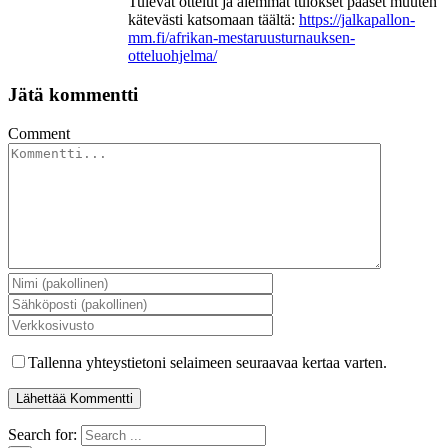
Tulevat ottelut ja aiemmat tulokset pääset muuten
kätevästi katsomaan täältä:
https://jalkapallon-
mm.fi/afrikan-mestaruusturnauksen-
otteluohjelma/
Jätä kommentti
Comment
Tallenna yhteystietoni selaimeen seuraavaa kertaa varten.
Search for: