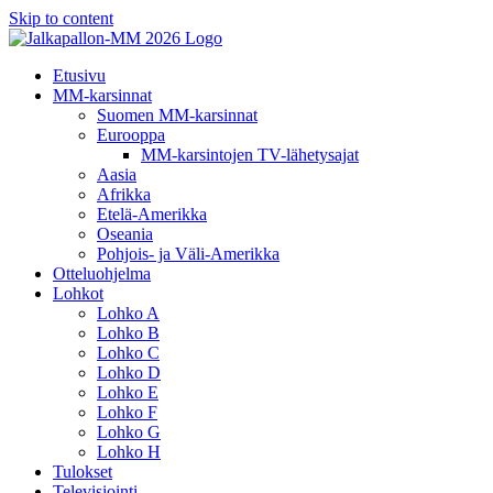
Skip to content
Etusivu
MM-karsinnat
Suomen MM-karsinnat
Eurooppa
MM-karsintojen TV-lähetysajat
Aasia
Afrikka
Etelä-Amerikka
Oseania
Pohjois- ja Väli-Amerikka
Otteluohjelma
Lohkot
Lohko A
Lohko B
Lohko C
Lohko D
Lohko E
Lohko F
Lohko G
Lohko H
Tulokset
Televisiointi