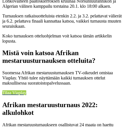
Lohkovaiheen päätöskierroksen kruunaa Norsunluurannikon ja
Algerian välinen kamppailu torstaina 20.1. klo 18:00 alkaen.
Turnauksen ratkaisuotteluista etenkin 2.2. ja 3.2. pelattavat välierät
ja 6.2. pelattava finaali kannattaa katsoa, vaikkei turnausta muuten
seuraisikaan.
Koko turnauksen otteluohjelman voit katsoa tämän artikkelin
lopusta.
Mistä voin katsoa Afrikan
mestaruusturnauksen otteluita?
Suomessa Afrikan mestaruusturnauksen TV-oikeudet omistaa
Viaplay. Yhtiö tulee näyttämään kaikki turnauksen ottelut
maksullisessa suoratoistopalvelussaan.
Tilaa Viaplay
Afrikan mestaruusturnaus 2022:
alkulohkot
Afrikan mestaruusturnaukseen osallistuvat 24 maata on haettu