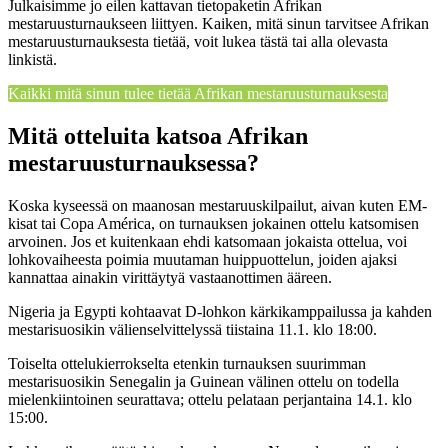
Julkaisimme jo eilen kattavan tietopaketin Afrikan
mestaruusturnaukseen liittyen. Kaiken, mitä sinun tarvitsee Afrikan
mestaruusturnauksesta tietää, voit lukea tästä tai alla olevasta
linkistä.
Kaikki mitä sinun tulee tietää Afrikan mestaruusturnauksesta
Mitä otteluita katsoa Afrikan
mestaruusturnauksessa?
Koska kyseessä on maanosan mestaruuskilpailut, aivan kuten EM-
kisat tai Copa América, on turnauksen jokainen ottelu katsomisen
arvoinen. Jos et kuitenkaan ehdi katsomaan jokaista ottelua, voi
lohkovaiheesta poimia muutaman huippuottelun, joiden ajaksi
kannattaa ainakin virittäytyä vastaanottimen ääreen.
Nigeria ja Egypti kohtaavat D-lohkon kärkikamppailussa ja kahden
mestarisuosikin välienselvittelyssä tiistaina 11.1. klo 18:00.
Toiselta ottelukierrokselta etenkin turnauksen suurimman
mestarisuosikin Senegalin ja Guinean välinen ottelu on todella
mielenkiintoinen seurattava; ottelu pelataan perjantaina 14.1. klo
15:00.