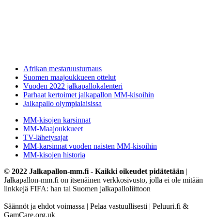
Afrikan mestaruusturnaus
Suomen maajoukkueen ottelut
Vuoden 2022 jalkapallokalenteri
Parhaat kertoimet jalkapallon MM-kisoihin
Jalkapallo olympialaisissa
MM-kisojen karsinnat
MM-Maajoukkueet
TV-lähetysajat
MM-karsinnat vuoden naisten MM-kisoihin
MM-kisojen historia
© 2022 Jalkapallon-mm.fi - Kaikki oikeudet pidätetään
|
Jalkapallon-mm.fi on itsenäinen verkkosivusto, jolla ei ole mitään
linkkejä FIFA: han tai Suomen jalkapalloliittoon
Säännöt ja ehdot voimassa | Pelaa vastuullisesti | Peluuri.fi &
GamCare.org.uk