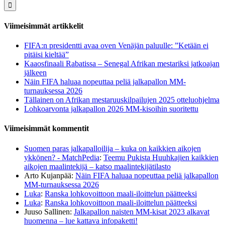
Viimeisimmät artikkelit
FIFA:n presidentti avaa oven Venäjän paluulle: ”Ketään ei
pitäisi kieltää”
Kaaosfinaali Rabatissa – Senegal Afrikan mestariksi jatkoajan
jälkeen
Näin FIFA haluaa nopeuttaa peliä jalkapallon MM-
turnauksessa 2026
Tällainen on Afrikan mestaruuskilpailujen 2025 otteluohjelma
Lohkoarvonta jalkapallon 2026 MM-kisoihin suoritettu
Viimeisimmät kommentit
Suomen paras jalkapalloilija – kuka on kaikkien aikojen
ykkönen? - MatchPedia
:
Teemu Pukista Huuhkajien kaikkien
aikojen maalintekijä – katso maalintekijätilasto
Arto Kujanpää
:
Näin FIFA haluaa nopeuttaa peliä jalkapallon
MM-turnauksessa 2026
Luka
:
Ranska lohkovoittoon maali-iloittelun päätteeksi
Luka
:
Ranska lohkovoittoon maali-iloittelun päätteeksi
Juuso Sallinen
:
Jalkapallon naisten MM-kisat 2023 alkavat
huomenna – lue kattava infopaketti!