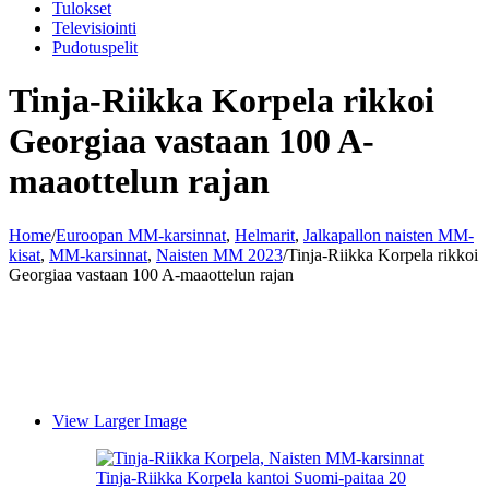
Tulokset
Televisiointi
Pudotuspelit
Tinja-Riikka Korpela rikkoi
Georgiaa vastaan 100 A-
maaottelun rajan
Home
/
Euroopan MM-karsinnat
,
Helmarit
,
Jalkapallon naisten MM-
kisat
,
MM-karsinnat
,
Naisten MM 2023
/
Tinja-Riikka Korpela rikkoi
Georgiaa vastaan 100 A-maaottelun rajan
View Larger Image
Tinja-Riikka Korpela kantoi Suomi-paitaa 20