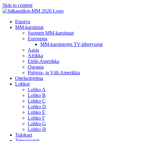
Skip to content
Etusivu
MM-karsinnat
Suomen MM-karsinnat
Eurooppa
MM-karsintojen TV-lähetysajat
Aasia
Afrikka
Etelä-Amerikka
Oseania
Pohjois- ja Väli-Amerikka
Otteluohjelma
Lohkot
Lohko A
Lohko B
Lohko C
Lohko D
Lohko E
Lohko F
Lohko G
Lohko H
Tulokset
Televisiointi