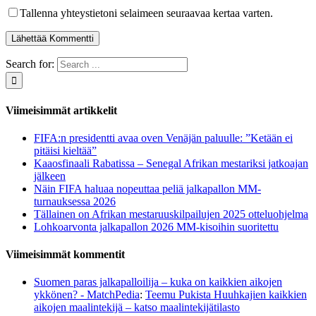
Tallenna yhteystietoni selaimeen seuraavaa kertaa varten.
Search for:
Viimeisimmät artikkelit
FIFA:n presidentti avaa oven Venäjän paluulle: ”Ketään ei
pitäisi kieltää”
Kaaosfinaali Rabatissa – Senegal Afrikan mestariksi jatkoajan
jälkeen
Näin FIFA haluaa nopeuttaa peliä jalkapallon MM-
turnauksessa 2026
Tällainen on Afrikan mestaruuskilpailujen 2025 otteluohjelma
Lohkoarvonta jalkapallon 2026 MM-kisoihin suoritettu
Viimeisimmät kommentit
Suomen paras jalkapalloilija – kuka on kaikkien aikojen
ykkönen? - MatchPedia
:
Teemu Pukista Huuhkajien kaikkien
aikojen maalintekijä – katso maalintekijätilasto