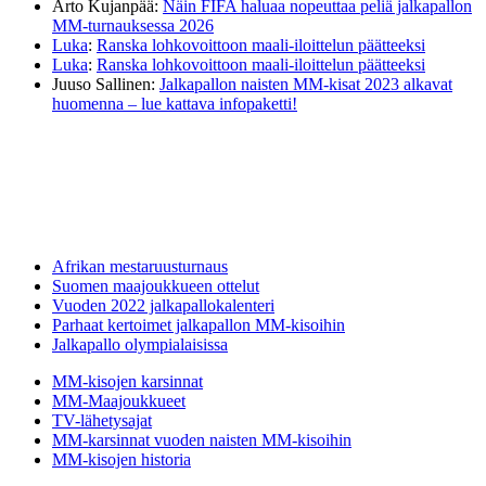
Arto Kujanpää
:
Näin FIFA haluaa nopeuttaa peliä jalkapallon
MM-turnauksessa 2026
Luka
:
Ranska lohkovoittoon maali-iloittelun päätteeksi
Luka
:
Ranska lohkovoittoon maali-iloittelun päätteeksi
Juuso Sallinen
:
Jalkapallon naisten MM-kisat 2023 alkavat
huomenna – lue kattava infopaketti!
Afrikan mestaruusturnaus
Suomen maajoukkueen ottelut
Vuoden 2022 jalkapallokalenteri
Parhaat kertoimet jalkapallon MM-kisoihin
Jalkapallo olympialaisissa
MM-kisojen karsinnat
MM-Maajoukkueet
TV-lähetysajat
MM-karsinnat vuoden naisten MM-kisoihin
MM-kisojen historia