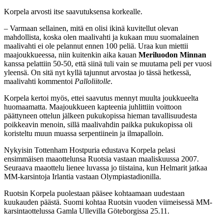
Korpela arvosti itse saavutuksensa korkealle.
– Varmaan sellainen, mitä en olisi ikinä kuvitellut olevan
mahdollista, koska olen maalivahti ja kukaan muu suomalainen
maalivahti ei ole pelannut ennen 100 peliä. Uraa kun miettii
maajoukkueessa, niin kuitenkin aika kauan
Meriluodon Minnan
kanssa pelattiin 50-50, että siinä tuli vain se muutama peli per vuosi
yleensä. On sitä nyt kyllä tajunnut arvostaa jo tässä hetkessä,
maalivahti kommentoi
Palloliitolle
.
Korpela kertoi myös, ettei saavutus mennyt muulta joukkueelta
huomaamatta. Maajoukkueen kapteenia juhlittiin voittoon
päättyneen ottelun jälkeen pukukopissa hieman tavallisuudesta
poikkeavin menoin, sillä maalivahdin paikka pukukopissa oli
koristeltu muun muassa serpentiinein ja ilmapalloin.
Nykyisin Tottenham Hostpuria edustava Korpela pelasi
ensimmäisen maaottelunsa Ruotsia vastaan maaliskuussa 2007.
Seuraava maaottelu lienee luvassa jo tiistaina, kun Helmarit jatkaa
MM-karsintoja Irlantia vastaan Olympiastadionilla.
Ruotsin Korpela puolestaan pääsee kohtaamaan uudestaan
kuukauden päästä. Suomi kohtaa Ruotsin vuoden viimeisessä MM-
karsintaottelussa Gamla Ullevilla Göteborgissa 25.11.