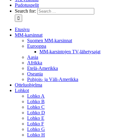
Pudotuspelit
Search for:
Etusivu
MM-karsinnat
Suomen MM-karsinnat
Eurooppa
MM-karsintojen TV-lähetysajat
Aasia
Afrikka
Etelä-Amerikka
Oseania
Pohjois- ja Väli-Amerikka
Otteluohjelma
Lohkot
Lohko A
Lohko B
Lohko C
Lohko D
Lohko E
Lohko F
Lohko G
Lohko H