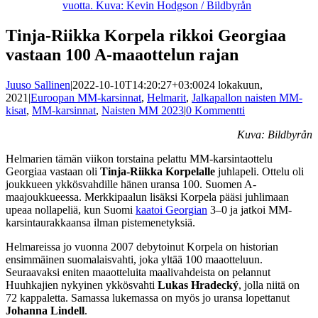
vuotta. Kuva: Kevin Hodgson / Bildbyrån
Tinja-Riikka Korpela rikkoi Georgiaa
vastaan 100 A-maaottelun rajan
Juuso Sallinen
|
2022-10-10T14:20:27+03:00
24 lokakuun,
2021
|
Euroopan MM-karsinnat
,
Helmarit
,
Jalkapallon naisten MM-
kisat
,
MM-karsinnat
,
Naisten MM 2023
|
0 Kommentti
Kuva: Bildbyrån
Helmarien tämän viikon torstaina pelattu MM-karsintaottelu
Georgiaa vastaan oli
Tinja-Riikka Korpelalle
juhlapeli. Ottelu oli
joukkueen ykkösvahdille hänen uransa 100. Suomen A-
maajoukkueessa. Merkkipaalun lisäksi Korpela pääsi juhlimaan
upeaa nollapeliä, kun Suomi
kaatoi Georgian
3–0 ja jatkoi MM-
karsintaurakkaansa ilman pistemenetyksiä.
Helmareissa jo vuonna 2007 debytoinut Korpela on historian
ensimmäinen suomalaisvahti, joka yltää 100 maaotteluun.
Seuraavaksi eniten maaotteluita maalivahdeista on pelannut
Huuhkajien nykyinen ykkösvahti
Lukas Hradecký
, jolla niitä on
72 kappaletta. Samassa lukemassa on myös jo uransa lopettanut
Johanna Lindell
.