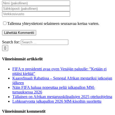
Tallenna yhteystietoni selaimeen seuraavaa kertaa varten.
Search for:
Viimeisimmät artikkelit
FIFA:n presidentti avaa oven Venäjän paluulle: ”Ketään ei
pitäisi kieltää”
Kaaosfinaali Rabatissa – Senegal Afrikan mestariksi jatkoajan
jälkeen
Näin FIFA haluaa nopeuttaa peliä jalkapallon MM-
turnauksessa 2026
Tällainen on Afrikan mestaruuskilpailujen 2025 otteluohjelma
Lohkoarvonta jalkapallon 2026 MM-kisoihin suoritettu
Viimeisimmät kommentit