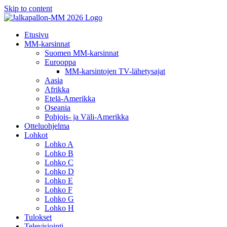
Skip to content
Etusivu
MM-karsinnat
Suomen MM-karsinnat
Eurooppa
MM-karsintojen TV-lähetysajat
Aasia
Afrikka
Etelä-Amerikka
Oseania
Pohjois- ja Väli-Amerikka
Otteluohjelma
Lohkot
Lohko A
Lohko B
Lohko C
Lohko D
Lohko E
Lohko F
Lohko G
Lohko H
Tulokset
Televisiointi