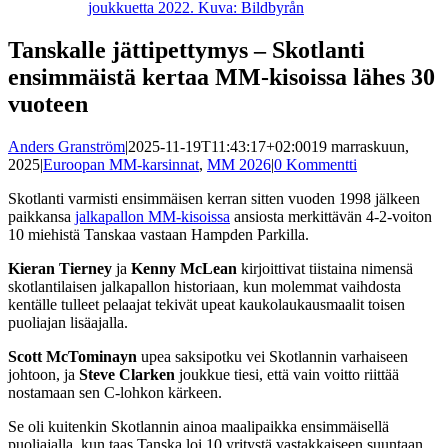
joukkuetta 2022. Kuva: Bildbyrån
Tanskalle jättipettymys – Skotlanti
ensimmäistä kertaa MM-kisoissa lähes 30
vuoteen
Anders Granström
|
2025-11-19T11:43:17+02:00
19 marraskuun,
2025
|
Euroopan MM-karsinnat
,
MM 2026
|
0 Kommentti
Skotlanti varmisti ensimmäisen kerran sitten vuoden 1998 jälkeen
paikkansa
jalkapallon MM-kisoissa
ansiosta merkittävän 4-2-voiton
10 miehistä Tanskaa vastaan Hampden Parkilla.
Kieran Tierney
ja
Kenny McLean
kirjoittivat tiistaina nimensä
skotlantilaisen jalkapallon historiaan, kun molemmat vaihdosta
kentälle tulleet pelaajat tekivät upeat kaukolaukausmaalit toisen
puoliajan lisäajalla.
Scott McTominayn
upea saksipotku vei Skotlannin varhaiseen
johtoon, ja
Steve Clarken
joukkue tiesi, että vain voitto riittää
nostamaan sen C-lohkon kärkeen.
Se oli kuitenkin Skotlannin ainoa maalipaikka ensimmäisellä
puoliajalla, kun taas Tanska loi 10 yritystä vastakkaiseen suuntaan.