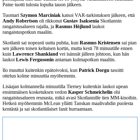
Paine tuotti tulosta lopulta tauon jälkeen.
Tuomari
Szymon Marciniak
katsoi VAR-tarkistuksen jälkeen, että
Andy Robertson
oli rikkonut
Gustav Isaksenia
Skotlannin
rangaistusalueen rajalla, ja
Rasmus Höjlund
laukoi
rangaistuspotkun maaliin.
Skotlanti sai nopeasti uutta puhtia, kun
Rasmus Kristensen
sai pian
sen jälkeen toisen keltaisen kortin, mutta kesti 78 minuutille ennen
kuin
Lawrence Shankland
vei isännät jälleen johtoon, kun hän
laukoi
Lewis Fergusonin
antaman kulmapotkun maaliin.
Ilo muuttui kuitenkin epätoivoksi, kun
Patrick Dorgu
tasoitti
ottelun kolme minuuttia myöhemmin.
Lisäajan kolmannella minuutilla Tierney kuitenkin laukoi upean
ensimmäisen kosketuksen vedon
Kasper Schmeichelin
ohi
rangaistusalueen reunasta, mikä avasi Skotlannille tien MM-kisoihin.
Hetkeä myöhemmin McLean yllätti Tanskan maalivahdin puolesta
kentästä ja sai skotlantilaiset fanit hurraamaan.