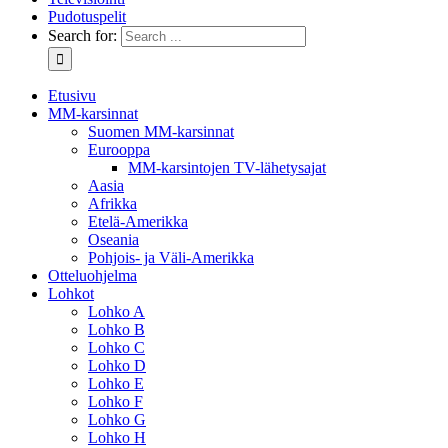
Pudotuspelit
Search for:
Etusivu
MM-karsinnat
Suomen MM-karsinnat
Eurooppa
MM-karsintojen TV-lähetysajat
Aasia
Afrikka
Etelä-Amerikka
Oseania
Pohjois- ja Väli-Amerikka
Otteluohjelma
Lohkot
Lohko A
Lohko B
Lohko C
Lohko D
Lohko E
Lohko F
Lohko G
Lohko H