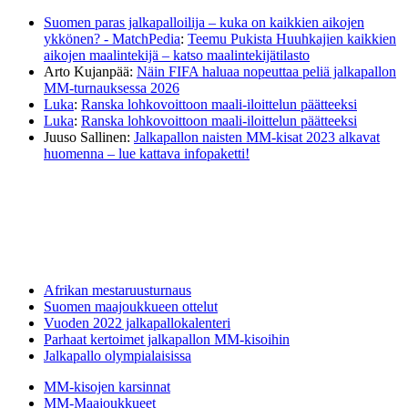
Suomen paras jalkapalloilija – kuka on kaikkien aikojen
ykkönen? - MatchPedia
:
Teemu Pukista Huuhkajien kaikkien
aikojen maalintekijä – katso maalintekijätilasto
Arto Kujanpää
:
Näin FIFA haluaa nopeuttaa peliä jalkapallon
MM-turnauksessa 2026
Luka
:
Ranska lohkovoittoon maali-iloittelun päätteeksi
Luka
:
Ranska lohkovoittoon maali-iloittelun päätteeksi
Juuso Sallinen
:
Jalkapallon naisten MM-kisat 2023 alkavat
huomenna – lue kattava infopaketti!
Afrikan mestaruusturnaus
Suomen maajoukkueen ottelut
Vuoden 2022 jalkapallokalenteri
Parhaat kertoimet jalkapallon MM-kisoihin
Jalkapallo olympialaisissa
MM-kisojen karsinnat
MM-Maajoukkueet