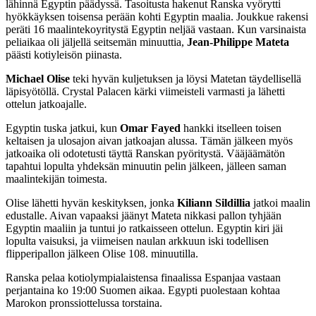
lähinnä Egyptin päädyssä. Tasoitusta hakenut Ranska vyörytti
hyökkäyksen toisensa perään kohti Egyptin maalia. Joukkue rakensi
peräti 16 maalintekoyritystä Egyptin neljää vastaan. Kun varsinaista
peliaikaa oli jäljellä seitsemän minuuttia,
Jean-Philippe Mateta
päästi kotiyleisön piinasta.
Michael Olise
teki hyvän kuljetuksen ja löysi Matetan täydellisellä
läpisyötöllä. Crystal Palacen kärki viimeisteli varmasti ja lähetti
ottelun jatkoajalle.
Egyptin tuska jatkui, kun
Omar Fayed
hankki itselleen toisen
keltaisen ja ulosajon aivan jatkoajan alussa. Tämän jälkeen myös
jatkoaika oli odotetusti täyttä Ranskan pyöritystä. Vääjäämätön
tapahtui lopulta yhdeksän minuutin pelin jälkeen, jälleen saman
maalintekijän toimesta.
Olise lähetti hyvän keskityksen, jonka
Kiliann Sildillia
jatkoi maalin
edustalle. Aivan vapaaksi jäänyt Mateta nikkasi pallon tyhjään
Egyptin maaliin ja tuntui jo ratkaisseen ottelun. Egyptin kiri jäi
lopulta vaisuksi, ja viimeisen naulan arkkuun iski todellisen
flipperipallon jälkeen Olise 108. minuutilla.
Ranska pelaa kotiolympialaistensa finaalissa Espanjaa vastaan
perjantaina ko 19:00 Suomen aikaa. Egypti puolestaan kohtaa
Marokon pronssiottelussa torstaina.