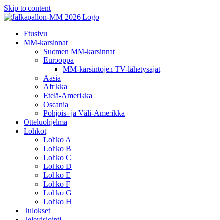
Skip to content
Etusivu
MM-karsinnat
Suomen MM-karsinnat
Eurooppa
MM-karsintojen TV-lähetysajat
Aasia
Afrikka
Etelä-Amerikka
Oseania
Pohjois- ja Väli-Amerikka
Otteluohjelma
Lohkot
Lohko A
Lohko B
Lohko C
Lohko D
Lohko E
Lohko F
Lohko G
Lohko H
Tulokset
Televisiointi