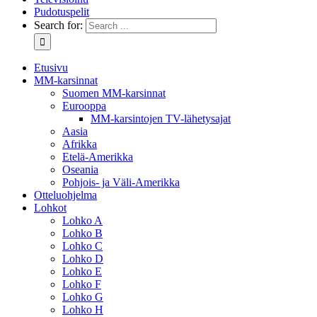
Pudotuspelit
Search for:
Etusivu
MM-karsinnat
Suomen MM-karsinnat
Eurooppa
MM-karsintojen TV-lähetysajat
Aasia
Afrikka
Etelä-Amerikka
Oseania
Pohjois- ja Väli-Amerikka
Otteluohjelma
Lohkot
Lohko A
Lohko B
Lohko C
Lohko D
Lohko E
Lohko F
Lohko G
Lohko H