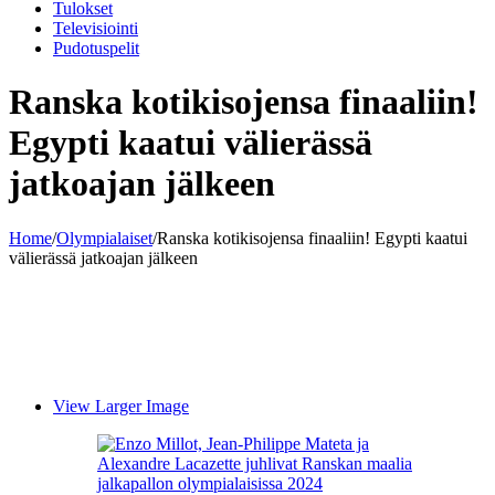
Tulokset
Televisiointi
Pudotuspelit
Ranska kotikisojensa finaaliin!
Egypti kaatui välierässä
jatkoajan jälkeen
Home
/
Olympialaiset
/
Ranska kotikisojensa finaaliin! Egypti kaatui
välierässä jatkoajan jälkeen
View Larger Image