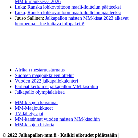
MM-turnauksessa 2026
Luka
:
Ranska lohkovoittoon maali-iloittelun päätteeksi
Luka
:
Ranska lohkovoittoon maali-iloittelun päätteeksi
Juuso Sallinen
:
Jalkapallon naisten MM-kisat 2023 alkavat
huomenna – lue kattava infopaketti!
Afrikan mestaruusturnaus
Suomen maajoukkueen ottelut
Vuoden 2022 jalkapallokalenteri
Parhaat kertoimet jalkapallon MM-kisoihin
Jalkapallo olympialaisissa
MM-kisojen karsinnat
MM-Maajoukkueet
TV-lähetysajat
MM-karsinnat vuoden naisten MM-kisoihin
MM-kisojen historia
© 2022 Jalkapallon-mm.fi - Kaikki oikeudet pidätetään
|