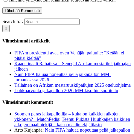
Search for:
Viimeisimmät artikkelit
FIFA:n presidentti avaa oven Venäjän paluulle: ”Ketään ei
pitäisi kieltää”
Kaaosfinaali Rabatissa – Senegal Afrikan mestariksi jatkoajan
jälkeen
Näin FIFA haluaa nopeuttaa peliä jalkapallon MM-
turnauksessa 2026
Tällainen on Afrikan mestaruuskilpailujen 2025 otteluohjelma
Lohkoarvonta jalkapallon 2026 MM-kisoihin suoritettu
Viimeisimmät kommentit
Suomen paras jalkapalloilija – kuka on kaikkien aikojen
ykkönen? - MatchPedia
:
Teemu Pukista Huuhkajien kaikkien
aikojen maalintekijä – katso maalintekijätilasto
Arto Kujanpää
:
Näin FIFA haluaa nopeuttaa peliä jalkapallon