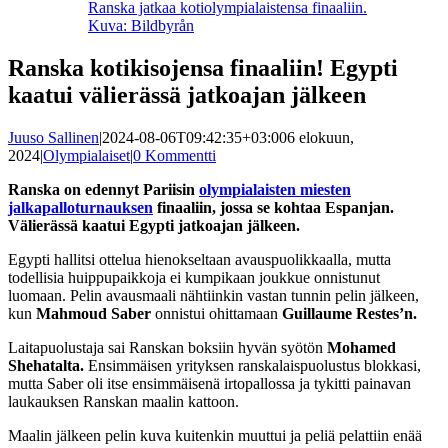
Ranska jatkaa kotiolympialaistensa finaaliin.
Kuva: Bildbyrån
Ranska kotikisojensa finaaliin! Egypti
kaatui välierässä jatkoajan jälkeen
Juuso Sallinen
|
2024-08-06T09:42:35+03:00
6 elokuun,
2024
|
Olympialaiset
|
0 Kommentti
Ranska on edennyt Pariisin
olympialaisten miesten
jalkapalloturnauksen
finaaliin, jossa se kohtaa Espanjan.
Välierässä kaatui Egypti jatkoajan jälkeen.
Egypti hallitsi ottelua hienokseltaan avauspuolikkaalla, mutta
todellisia huippupaikkoja ei kumpikaan joukkue onnistunut
luomaan. Pelin avausmaali nähtiinkin vastan tunnin pelin jälkeen,
kun
Mahmoud Saber
onnistui ohittamaan
Guillaume Restes’n.
Laitapuolustaja sai Ranskan boksiin hyvän syötön
Mohamed
Shehatalta.
Ensimmäisen yrityksen ranskalaispuolustus blokkasi,
mutta Saber oli itse ensimmäisenä irtopallossa ja tykitti painavan
laukauksen Ranskan maalin kattoon.
Maalin jälkeen pelin kuva kuitenkin muuttui ja peliä pelattiin enää