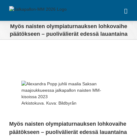
Skip
to
content
Myös naisten olympiaturnauksen lohkovaihe
päätökseen – puolivälierät edessä lauantaina
View
Larger
Image
Arkistokuva. Kuva: Bildbyrån
Myös naisten olympiaturnauksen lohkovaihe
päätökseen – puolivälierät edessä lauantaina