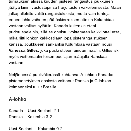
turnauksen alussa kuuden pisteen rangaistus joukkueen
jäätyä kiinni vastustajansa harjoitusten vakoilemisesta. Maan
jalkapalloliitto valitti rangaistuksesta, mutta vain tunteja
ennen lohkovaiheen päätöskierroksen ottelua Kolumbiaa
vastaan valitus hylättiin. Kanada kuitenkin eteni
pudotuspeleihin, sillä se onnistui voittamaan kaikki ottelunsa,
mikä riitti lohkon kakkostilaan jopa pisterangaistuksen
kanssa. Joukkueen sankariksi Kolumbiaa vastaan nousi
Vanessa Gilles,
joka puski ottleun ainoan maalin. Gilles iski
myös voittomaalin toisen puoliajan lisäajalla Ranskaa
vastaan.
Neljännessä puolivälierässä kohtaavat A-lohkon Kanadan
pistemenetyksen ansiosta voittanut Ranska ja C-lohkon
kolmanneksi tullut Brasilia.
A-lohko
Kanada – Uusi-Seelanti 2-1
Ranska – Kolumbia 3-2
Uusi-Seelanti – Kolumbia 0-2