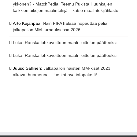
ykkönen? - MatchPedia
:
Teemu Pukista Huuhkajien
kaikkien aikojen maalintekijä – katso maalintekijätilasto
Arto Kujanpää
:
Näin FIFA haluaa nopeuttaa peliä
jalkapallon MM-turnauksessa 2026
Luka
:
Ranska lohkovoittoon maali-iloittelun päätteeksi
Luka
:
Ranska lohkovoittoon maali-iloittelun päätteeksi
Juuso Sallinen
:
Jalkapallon naisten MM-kisat 2023
alkavat huomenna – lue kattava infopaketti!