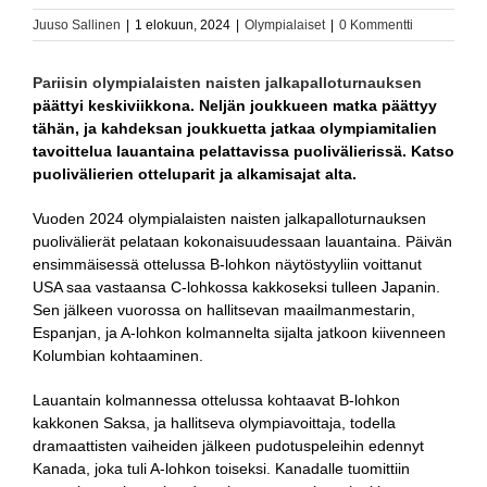
Juuso Sallinen
|
1 elokuun, 2024
|
Olympialaiset
|
0 Kommentti
Pariisin olympialaisten naisten jalkapalloturnauksen
päättyi keskiviikkona.
Neljän joukkueen matka päättyy
tähän, ja kahdeksan joukkuetta jatkaa olympiamitalien
tavoittelua lauantaina pelattavissa puolivälierissä. Katso
puolivälierien otteluparit ja alkamisajat alta.
Vuoden 2024 olympialaisten naisten jalkapalloturnauksen
puolivälierät pelataan kokonaisuudessaan lauantaina. Päivän
ensimmäisessä ottelussa B-lohkon näytöstyyliin voittanut
USA saa vastaansa C-lohkossa kakkoseksi tulleen Japanin.
Sen jälkeen vuorossa on hallitsevan maailmanmestarin,
Espanjan, ja A-lohkon kolmannelta sijalta jatkoon kiivenneen
Kolumbian kohtaaminen.
Lauantain kolmannessa ottelussa kohtaavat B-lohkon
kakkonen Saksa, ja hallitseva olympiavoittaja, todella
dramaattisten vaiheiden jälkeen pudotuspeleihin edennyt
Kanada, joka tuli A-lohkon toiseksi. Kanadalle tuomittiin