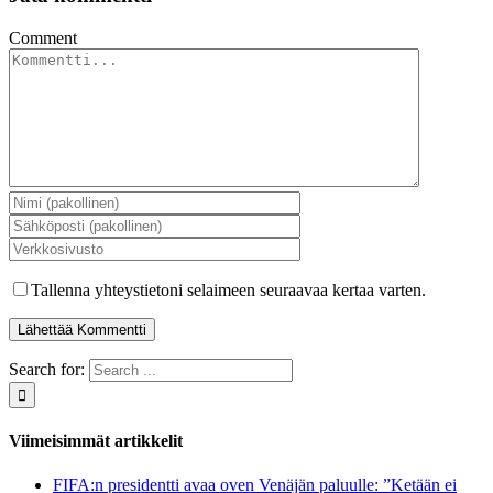
Comment
Tallenna yhteystietoni selaimeen seuraavaa kertaa varten.
Search for:
Viimeisimmät artikkelit
FIFA:n presidentti avaa oven Venäjän paluulle: ”Ketään ei