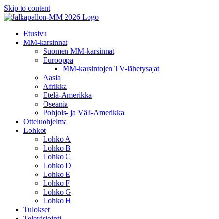
Skip to content
Etusivu
MM-karsinnat
Suomen MM-karsinnat
Eurooppa
MM-karsintojen TV-lähetysajat
Aasia
Afrikka
Etelä-Amerikka
Oseania
Pohjois- ja Väli-Amerikka
Otteluohjelma
Lohkot
Lohko A
Lohko B
Lohko C
Lohko D
Lohko E
Lohko F
Lohko G
Lohko H
Tulokset
Televisiointi