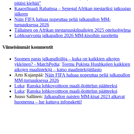
pitäisi kieltää”
Kaaosfinaali Rabatissa – Senegal Afrikan mestariksi jatkoajan
jälkeen
Näin FIFA haluaa nopeuttaa peliä jalkapallon MM-
turnauksessa 2026
Tällainen on Afrikan mestaruuskilpailujen 2025 otteluohjelma
Lohkoarvonta jalkapallon 2026 MM-kisoihin suoritettu
Viimeisimmät kommentit
Suomen paras jalkapalloilija – kuka on kaikkien aikojen
ykkönen? - MatchPedia
:
Teemu Pukista Huuhkajien kaikkien
aikojen maalintekijä – katso maalintekijätilasto
Arto Kujanpää
:
Näin FIFA haluaa nopeuttaa peliä jalkapallon
MM-turnauksessa 2026
Luka
:
Ranska lohkovoittoon maali-iloittelun päätteeksi
Luka
:
Ranska lohkovoittoon maali-iloittelun päätteeksi
Juuso Sallinen
:
Jalkapallon naisten MM-kisat 2023 alkavat
huomenna – lue kattava infopaketti!