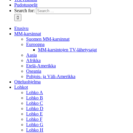
Pudotuspelit
Search for:
Etusivu
MM-karsinnat
Suomen MM-karsinnat
Eurooppa
MM-karsintojen TV-lähetysajat
Aasia
Afrikka
Etelä-Amerikka
Oseania
Pohjois- ja Väli-Amerikka
Otteluohjelma
Lohkot
Lohko A
Lohko B
Lohko C
Lohko D
Lohko E
Lohko F
Lohko G
Lohko H