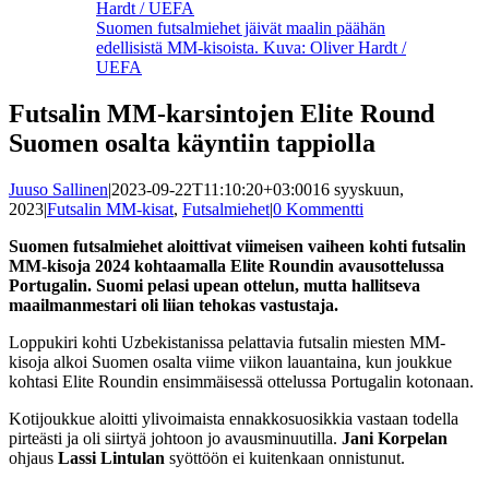
Suomen futsalmiehet jäivät maalin päähän
edellisistä MM-kisoista. Kuva: Oliver Hardt /
UEFA
Futsalin MM-karsintojen Elite Round
Suomen osalta käyntiin tappiolla
Juuso Sallinen
|
2023-09-22T11:10:20+03:00
16 syyskuun,
2023
|
Futsalin MM-kisat
,
Futsalmiehet
|
0 Kommentti
Suomen futsalmiehet aloittivat viimeisen vaiheen kohti futsalin
MM-kisoja 2024 kohtaamalla Elite Roundin avausottelussa
Portugalin. Suomi pelasi upean ottelun, mutta hallitseva
maailmanmestari oli liian tehokas vastustaja.
Loppukiri kohti Uzbekistanissa pelattavia futsalin miesten MM-
kisoja alkoi Suomen osalta viime viikon lauantaina, kun joukkue
kohtasi Elite Roundin ensimmäisessä ottelussa Portugalin kotonaan.
Kotijoukkue aloitti ylivoimaista ennakkosuosikkia vastaan todella
pirteästi ja oli siirtyä johtoon jo avausminuutilla.
Jani Korpelan
ohjaus
Lassi Lintulan
syöttöön ei kuitenkaan onnistunut.