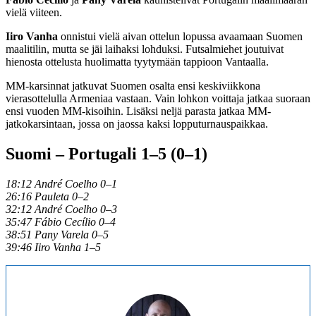
vielä viiteen.
Iiro Vanha
onnistui vielä aivan ottelun lopussa avaamaan Suomen
maalitilin, mutta se jäi laihaksi lohduksi. Futsalmiehet joutuivat
hienosta ottelusta huolimatta tyytymään tappioon Vantaalla.
MM-karsinnat jatkuvat Suomen osalta ensi keskiviikkona
vierasottelulla Armeniaa vastaan. Vain lohkon voittaja jatkaa suoraan
ensi vuoden MM-kisoihin. Lisäksi neljä parasta jatkaa MM-
jatkokarsintaan, jossa on jaossa kaksi lopputurnauspaikkaa.
Suomi – Portugali 1–5 (0–1)
18:12 André Coelho 0–1
26:16 Pauleta 0–2
32:12 André Coelho 0–3
35:47 Fábio Cecílio 0–4
38:51 Pany Varela 0–5
39:46 Iiro Vanha 1–5