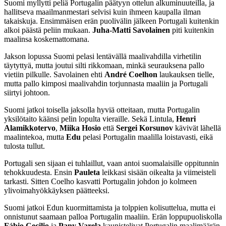
Suomi myllytti peliä Portugalin päätyyn ottelun alkuminuuteilla, ja
hallitseva maailmanmestari selvisi kuin ihmeen kaupalla ilman
takaiskuja. Ensimmäisen erän puolivälin jälkeen Portugali kuitenkin
alkoi päästä peliin mukaan.
Juha-Matti Savolainen
piti kuitenkin
maalinsa koskemattomana.
Jakson lopussa Suomi pelasi lentävällä maalivahdilla virhetilin
täytyttyä, mutta joutui silti rikkomaan, minkä seurauksena pallo
vietiin pilkulle. Savolainen ehti
André Coelhon
laukauksen tielle,
mutta pallo kimposi maalivahdin torjunnasta maaliin ja Portugali
siirtyi johtoon.
Suomi jatkoi toisella jaksolla hyviä otteitaan, mutta Portugalin
yksilötaito käänsi pelin lopulta vieraille. Sekä Lintula,
Henri
Alamikkotervo
,
Miika Hosio
että
Sergei Korsunov
kävivät lähellä
maalintekoa, mutta
Edu
pelasi Portugalin maalilla loistavasti, eikä
tulosta tullut.
Portugali sen sijaan ei tuhlaillut, vaan antoi suomalaisille oppitunnin
tehokkuudesta. Ensin
Pauleta
leikkasi sisään oikealta ja viimeisteli
tarkasti. Sitten Coelho kasvatti Portugalin johdon jo kolmeen
ylivoimahyökkäyksen päätteeksi.
Suomi jatkoi Edun kuormittamista ja tolppien kolisuttelua, mutta ei
onnistunut saamaan palloa Portugalin maaliin. Erän loppupuoliskolla
Fábio Cecilio
ja
Pany Varela
kaunistelivat Portugalin maalimäärän