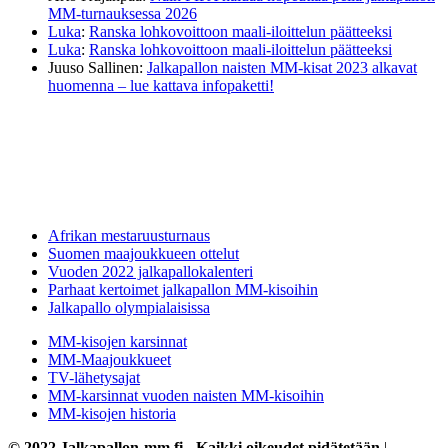
MM-turnauksessa 2026
Luka
:
Ranska lohkovoittoon maali-iloittelun päätteeksi
Luka
:
Ranska lohkovoittoon maali-iloittelun päätteeksi
Juuso Sallinen
:
Jalkapallon naisten MM-kisat 2023 alkavat
huomenna – lue kattava infopaketti!
Afrikan mestaruusturnaus
Suomen maajoukkueen ottelut
Vuoden 2022 jalkapallokalenteri
Parhaat kertoimet jalkapallon MM-kisoihin
Jalkapallo olympialaisissa
MM-kisojen karsinnat
MM-Maajoukkueet
TV-lähetysajat
MM-karsinnat vuoden naisten MM-kisoihin
MM-kisojen historia
© 2022 Jalkapallon-mm.fi - Kaikki oikeudet pidätetään
|