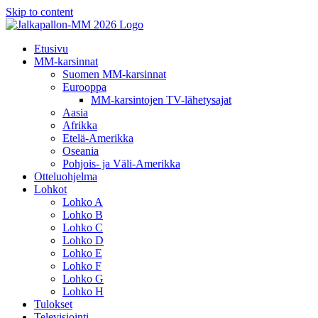
Skip to content
Etusivu
MM-karsinnat
Suomen MM-karsinnat
Eurooppa
MM-karsintojen TV-lähetysajat
Aasia
Afrikka
Etelä-Amerikka
Oseania
Pohjois- ja Väli-Amerikka
Otteluohjelma
Lohkot
Lohko A
Lohko B
Lohko C
Lohko D
Lohko E
Lohko F
Lohko G
Lohko H
Tulokset
Televisiointi