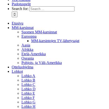
Pudotuspelit
Search for:
Etusivu
MM-karsinnat
Suomen MM-karsinnat
Eurooppa
MM-karsintojen TV-lähetysajat
Aasia
Afrikka
Etelä-Amerikka
Oseania
Pohjois- ja Väli-Amerikka
Otteluohjelma
Lohkot
Lohko A
Lohko B
Lohko C
Lohko D
Lohko E
Lohko F
Lohko G
Lohko H