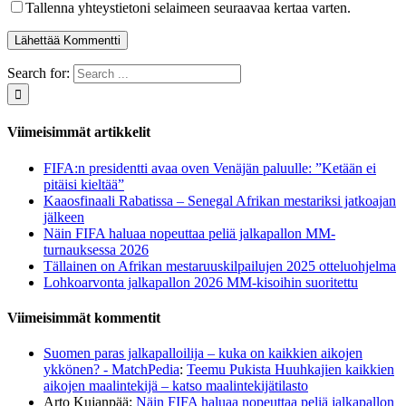
Tallenna yhteystietoni selaimeen seuraavaa kertaa varten.
Search for:
Viimeisimmät artikkelit
FIFA:n presidentti avaa oven Venäjän paluulle: ”Ketään ei
pitäisi kieltää”
Kaaosfinaali Rabatissa – Senegal Afrikan mestariksi jatkoajan
jälkeen
Näin FIFA haluaa nopeuttaa peliä jalkapallon MM-
turnauksessa 2026
Tällainen on Afrikan mestaruuskilpailujen 2025 otteluohjelma
Lohkoarvonta jalkapallon 2026 MM-kisoihin suoritettu
Viimeisimmät kommentit
Suomen paras jalkapalloilija – kuka on kaikkien aikojen
ykkönen? - MatchPedia
:
Teemu Pukista Huuhkajien kaikkien
aikojen maalintekijä – katso maalintekijätilasto
Arto Kujanpää
:
Näin FIFA haluaa nopeuttaa peliä jalkapallon