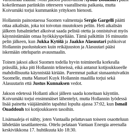
kokeilemaan pariinkiin otteeseen vaarallisesta paikasta, mutta
Koivumäki torjui kummankin yrityksen hienosti.
Hollannin painostaessa Suomen valmentaja
Sergio Gargelli
päätti
ottaa aikalisän, joka toi toivotun muutoksen peliin. Heti aikalisän
jälkeen futsalmiehet alkoivat saada pelistä otetta ja onnistuivat myös
käynnistämään omaa hyökkäyspeliään. Tämä palkittiin 16 minuutin
pelin jälkeen, kun
Jukka Kytölä
ja
Jaakko Alasuutari
puhkoivat
Hollannin puolustuksen kuin reikäjuuston ja Alasuutari pääsi
iskemään otteluparin avausmaalin.
Toinen jaksoi alkoi Suomen todella hyvin toimineella korkealla
prässillä, joka piti Hollannin telineissä, eikä antanut kotijoukkueelle
mahdollisuutta käynnistää kiriään. Paremmat paikat siunaantuivatkin
Suomelle, mutta Manuel Kuyk Hollannin maalilla torjui sekä
Alasuutarin että
Justus Kunnaksen
vedot.
Jakson edetessä Hollanti alkoi jälleen saada koneitaan käyntiin.
Koivumäki torjui ensimmäiset lähentelyt, mutta Hollannin lyödessä
lisää painetta vääjäämätön tapahtui lopulta ajassa 37:02, kun
Ismail
Ouaddouh
toi kotijoukkueen tasoihin.
Lisämaaleja ei nähty, joten Vantaalla pelattavaan toiseen osaotteluun
lähdetään tasatilanteesta. Ottelu pelataan Vantaan Energia areenalla
keskiviikkona 17. huhtikuuta klo 18:30.