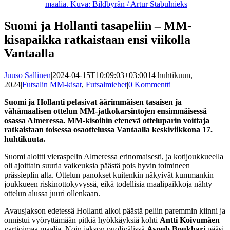
maalia. Kuva: Bildbyrån / Artur Stabulnieks
Suomi ja Hollanti tasapeliin – MM-
kisapaikka ratkaistaan ensi viikolla
Vantaalla
Juuso Sallinen
|
2024-04-15T10:09:03+03:00
14 huhtikuun,
2024
|
Futsalin MM-kisat
,
Futsalmiehet
|
0 Kommentti
Suomi ja Hollanti pelasivat äärimmäisen tasaisen ja
vähämaalisen ottelun MM-jatkokarsintojen ensimmäisessä
osassa Almeressa. MM-kisoihin etenevä otteluparin voittaja
ratkaistaan toisessa osaottelussa Vantaalla keskiviikkona 17.
huhtikuuta.
Suomi aloitti vieraspelin Almeressa erinomaisesti, ja kotijoukkueella
oli ajoittain suuria vaikeuksia päästä pois hyvin toimineen
prässieplin alta. Ottelun panokset kuitenkin näkyivät kummankin
joukkueen riskinottokyvyssä, eikä todellisia maalipaikkoja nähty
ottelun alussa juuri ollenkaan.
Avausjakson edetessä Hollanti alkoi päästä peliin paremmin kiinni ja
onnistui vyöryttämään pitkiä hyökkäyksiä kohti
Antti Koivumäen
vartioimaa maalia. Noin jakson puolivälissä
Ayoub Boukhari
pääsi