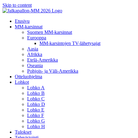
Skip to content
Etusivu
MM-karsinnat
Suomen MM-karsinnat
Eurooppa
MM-karsintojen TV-lähetysajat
Aasia
Afrikka
Etelä-Amerikka
Oseania
Pohjois- ja Väli-Amerikka
Otteluohjelma
Lohkot
Lohko A
Lohko B
Lohko C
Lohko D
Lohko E
Lohko F
Lohko G
Lohko H
Tulokset
Televisiointi