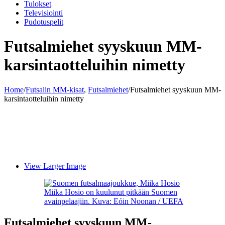
Tulokset
Televisiointi
Pudotuspelit
Futsalmiehet syyskuun MM-
karsintaotteluihin nimetty
Home
/
Futsalin MM-kisat
,
Futsalmiehet
/
Futsalmiehet syyskuun MM-
karsintaotteluihin nimetty
View Larger Image
Miika Hosio on kuulunut pitkään Suomen
avainpelaajiin. Kuva: Eóin Noonan / UEFA
Futsalmiehet syyskuun MM-