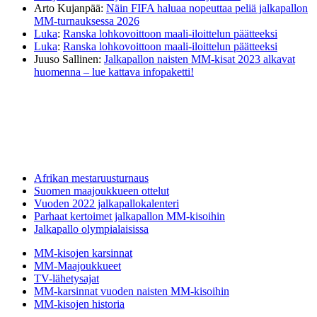
Arto Kujanpää
:
Näin FIFA haluaa nopeuttaa peliä jalkapallon
MM-turnauksessa 2026
Luka
:
Ranska lohkovoittoon maali-iloittelun päätteeksi
Luka
:
Ranska lohkovoittoon maali-iloittelun päätteeksi
Juuso Sallinen
:
Jalkapallon naisten MM-kisat 2023 alkavat
huomenna – lue kattava infopaketti!
Afrikan mestaruusturnaus
Suomen maajoukkueen ottelut
Vuoden 2022 jalkapallokalenteri
Parhaat kertoimet jalkapallon MM-kisoihin
Jalkapallo olympialaisissa
MM-kisojen karsinnat
MM-Maajoukkueet
TV-lähetysajat
MM-karsinnat vuoden naisten MM-kisoihin
MM-kisojen historia