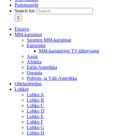
Pudotuspelit
Search for:
Etusivu
MM-karsinnat
Suomen MM-karsinnat
Eurooppa
MM-karsintojen TV-lähetysajat
Aasia
Afrikka
Etelä-Amerikka
Oseania
Pohjois- ja Väli-Amerikka
Otteluohjelma
Lohkot
Lohko A
Lohko B
Lohko C
Lohko D
Lohko E
Lohko F
Lohko G
Lohko H