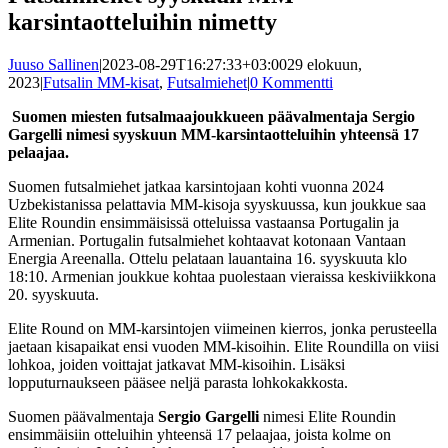
karsintaotteluihin nimetty
Juuso Sallinen
|
2023-08-29T16:27:33+03:00
29 elokuun,
2023
|
Futsalin MM-kisat
,
Futsalmiehet
|
0 Kommentti
Suomen miesten futsalmaajoukkueen päävalmentaja Sergio
Gargelli nimesi syyskuun MM-karsintaotteluihin yhteensä 17
pelaajaa.
Suomen futsalmiehet jatkaa karsintojaan kohti vuonna 2024
Uzbekistanissa pelattavia MM-kisoja syyskuussa, kun joukkue saa
Elite Roundin ensimmäisissä otteluissa vastaansa Portugalin ja
Armenian. Portugalin futsalmiehet kohtaavat kotonaan Vantaan
Energia Areenalla. Ottelu pelataan lauantaina 16. syyskuuta klo
18:10. Armenian joukkue kohtaa puolestaan vieraissa keskiviikkona
20. syyskuuta.
Elite Round on MM-karsintojen viimeinen kierros, jonka perusteella
jaetaan kisapaikat ensi vuoden MM-kisoihin. Elite Roundilla on viisi
lohkoa, joiden voittajat jatkavat MM-kisoihin. Lisäksi
lopputurnaukseen pääsee neljä parasta lohkokakkosta.
Suomen päävalmentaja
Sergio Gargelli
nimesi Elite Roundin
ensimmäisiin otteluihin yhteensä 17 pelaajaa, joista kolme on