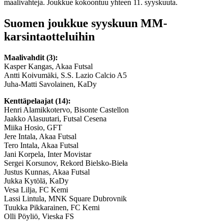
maalivahteja. Joukkue kokoontuu yhteen 11. syyskuuta.
Suomen joukkue syyskuun MM-
karsintaotteluihin
Maalivahdit (3):
Kasper Kangas, Akaa Futsal
Antti Koivumäki, S.S. Lazio Calcio A5
Juha-Matti Savolainen, KaDy
Kenttäpelaajat (14):
Henri Alamikkotervo, Bisonte Castellon
Jaakko Alasuutari, Futsal Cesena
Miika Hosio, GFT
Jere Intala, Akaa Futsal
Tero Intala, Akaa Futsal
Jani Korpela, Inter Movistar
Sergei Korsunov, Rekord Bielsko-Bieła
Justus Kunnas, Akaa Futsal
Jukka Kytölä, KaDy
Vesa Lilja, FC Kemi
Lassi Lintula, MNK Square Dubrovnik
Tuukka Pikkarainen, FC Kemi
Olli Pöyliö, Vieska FS