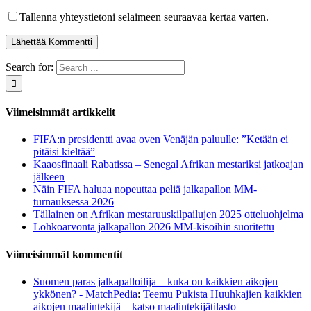
Tallenna yhteystietoni selaimeen seuraavaa kertaa varten.
Search for:
Viimeisimmät artikkelit
FIFA:n presidentti avaa oven Venäjän paluulle: ”Ketään ei
pitäisi kieltää”
Kaaosfinaali Rabatissa – Senegal Afrikan mestariksi jatkoajan
jälkeen
Näin FIFA haluaa nopeuttaa peliä jalkapallon MM-
turnauksessa 2026
Tällainen on Afrikan mestaruuskilpailujen 2025 otteluohjelma
Lohkoarvonta jalkapallon 2026 MM-kisoihin suoritettu
Viimeisimmät kommentit
Suomen paras jalkapalloilija – kuka on kaikkien aikojen
ykkönen? - MatchPedia
:
Teemu Pukista Huuhkajien kaikkien
aikojen maalintekijä – katso maalintekijätilasto