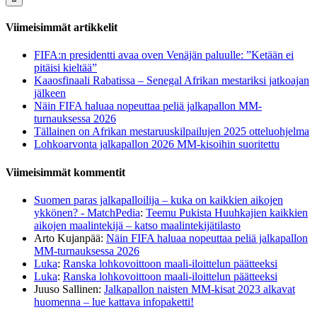
Viimeisimmät artikkelit
FIFA:n presidentti avaa oven Venäjän paluulle: ”Ketään ei
pitäisi kieltää”
Kaaosfinaali Rabatissa – Senegal Afrikan mestariksi jatkoajan
jälkeen
Näin FIFA haluaa nopeuttaa peliä jalkapallon MM-
turnauksessa 2026
Tällainen on Afrikan mestaruuskilpailujen 2025 otteluohjelma
Lohkoarvonta jalkapallon 2026 MM-kisoihin suoritettu
Viimeisimmät kommentit
Suomen paras jalkapalloilija – kuka on kaikkien aikojen
ykkönen? - MatchPedia
:
Teemu Pukista Huuhkajien kaikkien
aikojen maalintekijä – katso maalintekijätilasto
Arto Kujanpää
:
Näin FIFA haluaa nopeuttaa peliä jalkapallon
MM-turnauksessa 2026
Luka
:
Ranska lohkovoittoon maali-iloittelun päätteeksi
Luka
:
Ranska lohkovoittoon maali-iloittelun päätteeksi
Juuso Sallinen
:
Jalkapallon naisten MM-kisat 2023 alkavat
huomenna – lue kattava infopaketti!