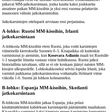
jatkavat MM-jatkokarsintaan, jonka kautta kaksi joukkuetta
ansaitsee paikan MM-kisoihin ja yksi ensi vuonna pelattaviin
maanosien välisiin jatkokarsintoihin.
Jatkokarsintojen otteluparit arvotaan ensi perjantaina.
A-lohko: Ruotsi MM-kisoihin, Irlanti
jatkokarsintaan
A-lohkosta MM-kisoihin eteni Ruotsi, joka voitti karsintojen
viimeisellä kierroksella Suomen 0–5. Kisapaikka oli kuitenkin
varmistunut jo aiemmin, kun
Kosovara Asllanin
maali toi Ruotsille
1-1 tasapelin Irlantia vastaan viime huhtikuussa. Ruotsi jatkoi
historiallista taivaltaan, sillä se ei ole koskaan jäänyt naisten MM-
kisojen ulkopuolelle. Lohkokakkoseksi selvisi lopulta Irlanti, joka
varmisti paikkansa jatkokarsinnoissa voittamalla Helmarit viime
viikolla 1-0. Suomi jäi lohkon kolmanneksi.
B-lohko: Espanja MM-kisoihin, Skotlanti
jatkokarsintaan
B-lohkosta MM-kisoihin jatkaa Espanja, joka pelasi
käsittämättömästi kahdeksan karsintapeliä päästämättä maaliakaan.
Kisapaikka varmistui kaksi kierrosta ennen karsintojen loppumista,