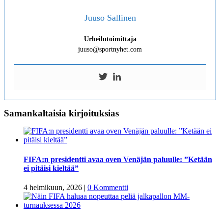
Juuso Sallinen
Urheilutoimittaja
juuso@sportnyhet.com
Samankaltaisia kirjoituksias
FIFA:n presidentti avaa oven Venäjän paluulle: ”Ketään
ei pitäisi kieltää”
4 helmikuun, 2026
|
0 Kommentti