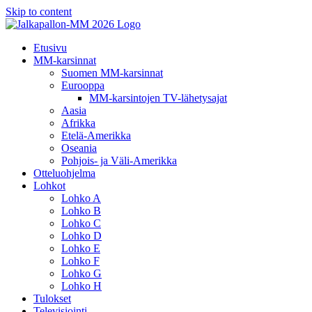
Skip to content
Etusivu
MM-karsinnat
Suomen MM-karsinnat
Eurooppa
MM-karsintojen TV-lähetysajat
Aasia
Afrikka
Etelä-Amerikka
Oseania
Pohjois- ja Väli-Amerikka
Otteluohjelma
Lohkot
Lohko A
Lohko B
Lohko C
Lohko D
Lohko E
Lohko F
Lohko G
Lohko H
Tulokset
Televisiointi