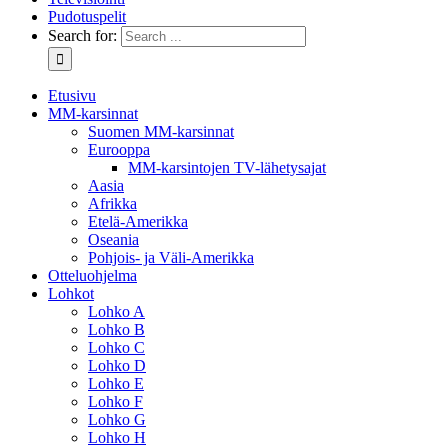
Pudotuspelit
Search for:
Etusivu
MM-karsinnat
Suomen MM-karsinnat
Eurooppa
MM-karsintojen TV-lähetysajat
Aasia
Afrikka
Etelä-Amerikka
Oseania
Pohjois- ja Väli-Amerikka
Otteluohjelma
Lohkot
Lohko A
Lohko B
Lohko C
Lohko D
Lohko E
Lohko F
Lohko G
Lohko H