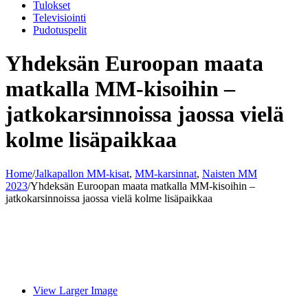
Tulokset
Televisiointi
Pudotuspelit
Yhdeksän Euroopan maata
matkalla MM-kisoihin –
jatkokarsinnoissa jaossa vielä
kolme lisäpaikkaa
Home
/
Jalkapallon MM-kisat
,
MM-karsinnat
,
Naisten MM
2023
/
Yhdeksän Euroopan maata matkalla MM-kisoihin –
jatkokarsinnoissa jaossa vielä kolme lisäpaikkaa
View Larger Image