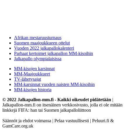
Afrikan mestaruusturnaus
Suomen maajoukkueen ottelut
Vuoden 2022 jalkapallokalenteri
Parhaat kertoimet jalkapallon MM-kisoihin
Jalkapallo olympialaisissa
MM-kisojen karsinnat
MM-Maajoukkueet
TV-lähetysajat
MM-karsinnat vuoden naisten MM-kisoihin
MM-kisojen historia
© 2022 Jalkapallon-mm.fi - Kaikki oikeudet pidätetään
|
Jalkapallon-mm.fi on itsenäinen verkkosivusto, jolla ei ole mitään
linkkejä FIFA: han tai Suomen jalkapalloliittoon
Säännöt ja ehdot voimassa | Pelaa vastuullisesti | Peluuri.fi &
GamCare.org.uk