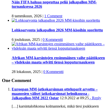
Näin FIFA haluaa nopeuttaa peliä jalkapallon MM-
turnauksessa 2026
8 tammikuun, 2026
|
1 Comment
Lohkoarvonta jalkapallon 2026 MM-kisoihin suoritettu
6 joulukuun, 2025
|
0 Kommentti
Afrikan MM-karsintojen ensimmäinen vaihe päätökseen
– yhdeksän maata selvitti tiensä lopputurnaukseen
28 lokakuun, 2025
|
0 Kommentti
One Comment
Euroopan MM-jatkokarsinnan otteluparit arvottu –
maanosien väliset jatkokarsinnat helmikuussa -
Jalkapallon-MM 2022 Qatar
12.9.2022 at 09:25
- Reply
[…] karsintalohkonsa kolmanneksi, mikä tiesi joukkueen