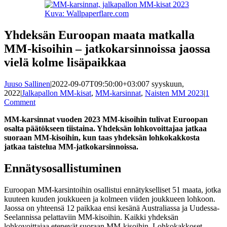
Kuva: Wallpaperflare.com
Yhdeksän Euroopan maata matkalla
MM-kisoihin – jatkokarsinnoissa jaossa
vielä kolme lisäpaikkaa
Juuso Sallinen
|
2022-09-07T09:50:00+03:00
7 syyskuun,
2022
|
Jalkapallon MM-kisat
,
MM-karsinnat
,
Naisten MM 2023
|
1
Comment
MM-karsinnat vuoden 2023 MM-kisoihin tulivat Euroopan
osalta päätökseen tiistaina. Yhdeksän lohkovoittajaa jatkaa
suoraan MM-kisoihin, kun taas yhdeksän lohkokakkosta
jatkaa taistelua MM-jatkokarsinnoissa.
Ennätysosallistuminen
Euroopan MM-karsintoihin osallistui ennätykselliset 51 maata, jotka
kuuteen kuuden joukkueen ja kolmeen viiden joukkueen lohkoon.
Jaossa on yhteensä 12 paikkaa ensi kesänä Australiassa ja Uudessa-
Seelannissa pelattaviin MM-kisoihin. Kaikki yhdeksän
lohkovoittajaa etenevät suoraan MM-kisoihin. Lohkokakkoset