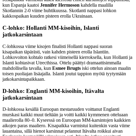
kun Espanja kaatoi
Jennifer Hermoson
kahdella maalilla
Skotlannin 2-0 viime huhtikuussa. Skotlanti nappasi lohkon
kakkospaikan kuuden pisteen erolla Ukrainaan.
C-lohko: Hollanti MM-kisoihin, Islanti
jatkokarsintaan
C-lohkossa viime kisojen finalisti Hollanti nappasi suoran
kisapaikan täpärästi, vain kahden pisteen erolla Islantiin.
Lohkovoiton kohtalo ratkesi viimeisellä kierroksella, kun Hollanti ja
Islanti kohtasivat Utrecthissa. Ottelu päättyi dramaattisimmalla
mahdollisella tavalla, kun
Esmee Brugts
iski ottelun ainoan maalin
toisen puoliajan lisäajalla. Islanti joutui tappion myötä tyytymään
jatkokarsintapaikkaan.
D-lohko: Englanti MM-kisoihin, Itävalta
jatkokarsintaan
D-lohkossa kesällä Euroopan mestaruuden voittanut Englanti
murskasi kaikki muut tieltään ja voitti kaikki kymmenen otteluaan
maalierolla 80–0. Kyseessä on Euroopan MM-karsintojen kaikkien
aikojen paras maaliero. Kisapaikka varmistui kuitenkin vasta viime
lauantaina, sillä hienot karsinnat pelannut Itävalta roikkui aivan