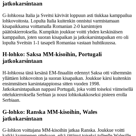
jatkokarsintaan
G-lohkossa Italia ja Sveitsi kävivät loppuun asti tiukkaa kamppailua
lohkovoitosta. Lopulta Italia kuitenkin onnistui varmistamaan
kisapaikkansa voittamalla Romanian 2-0 karsintojen
päätöskierroksella. Kumpikin joukkue voitti yhden keskinäisen
kamppailun, joten suoran kisapaikan ja jatkokarsintapaikan ero oli
lopulta Sveitsin 1-1 tasapeli Romaniaa vastaan huhtikuussa.
H-lohko: Saksa MM-kisoihin, Portugali
jatkokarsintaan
H-lohkossa tänä kesänä EM-finaaliin edennyt Saksa otti vähemmän
yllättäen lohkovoiton ja suoran kisapaikan. Joukkue kärsi kuitenkin
ensimmäisen karsintatappionsa sitten vuoden 1998.
Jatkokarsintapaikan nappasi Portugali, joka voitti toiseksi viimeisellä
ottelukierroksella Serbian ja nousi lohkokakkoseksi pisteen erolla
Serbiaan.
G-lohko: Ranska MM-kisoihin, Wales
jatkokarsintaan
G-lohkon voittajana MM-kisoihin jatkaa Ranska. Joukkue voitti
kaikki kymmenen otteluaan, eikä jättänyt toiseksi tulleelle Walesille