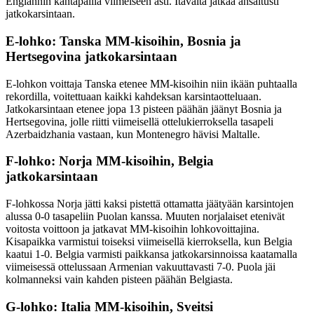
Englannin kantapäillä viimeiseen asti. Itävalta jatkaa ansaitusti
jatkokarsintaan.
E-lohko: Tanska MM-kisoihin, Bosnia ja
Hertsegovina jatkokarsintaan
E-lohkon voittaja Tanska etenee MM-kisoihin niin ikään puhtaalla
rekordilla, voitettuaan kaikki kahdeksan karsintaotteluaan.
Jatkokarsintaan etenee jopa 13 pisteen päähän jäänyt Bosnia ja
Hertsegovina, jolle riitti viimeisellä ottelukierroksella tasapeli
Azerbaidzhania vastaan, kun Montenegro hävisi Maltalle.
F-lohko: Norja MM-kisoihin, Belgia
jatkokarsintaan
F-lohkossa Norja jätti kaksi pistettä ottamatta jäätyään karsintojen
alussa 0-0 tasapeliin Puolan kanssa. Muuten norjalaiset etenivät
voitosta voittoon ja jatkavat MM-kisoihin lohkovoittajina.
Kisapaikka varmistui toiseksi viimeisellä kierroksella, kun Belgia
kaatui 1-0. Belgia varmisti paikkansa jatkokarsinnoissa kaatamalla
viimeisessä ottelussaan Armenian vakuuttavasti 7-0. Puola jäi
kolmanneksi vain kahden pisteen päähän Belgiasta.
G-lohko: Italia MM-kisoihin, Sveitsi