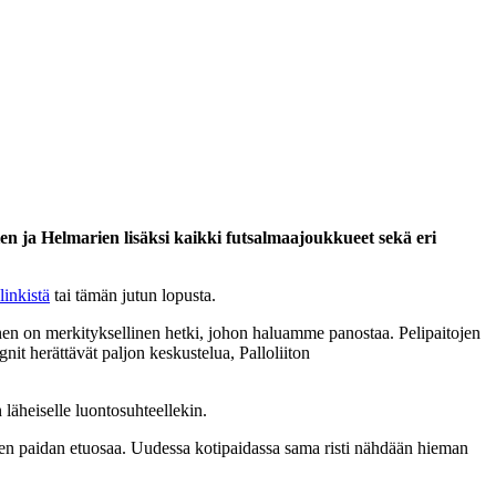
ien ja Helmarien lisäksi kaikki futsalmaajoukkueet sekä eri
 linkistä
tai tämän jutun lopusta.
en on merkityksellinen hetki, johon haluamme panostaa. Pelipaitojen
it herättävät paljon keskustelua, Palloliiton
läheiselle luontosuhteellekin.
isen paidan etuosaa. Uudessa kotipaidassa sama risti nähdään hieman