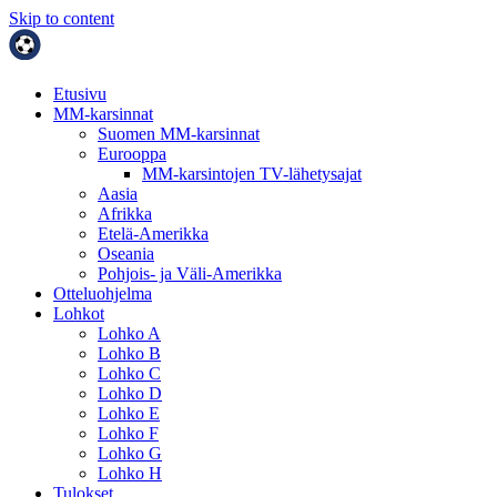
Skip to content
Etusivu
MM-karsinnat
Suomen MM-karsinnat
Eurooppa
MM-karsintojen TV-lähetysajat
Aasia
Afrikka
Etelä-Amerikka
Oseania
Pohjois- ja Väli-Amerikka
Otteluohjelma
Lohkot
Lohko A
Lohko B
Lohko C
Lohko D
Lohko E
Lohko F
Lohko G
Lohko H
Tulokset