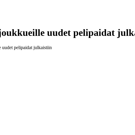
ukkueille uudet pelipaidat julka
udet pelipaidat julkaistiin