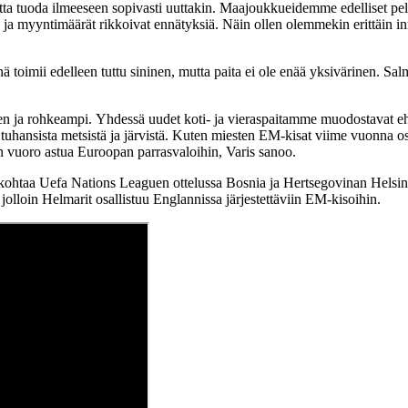
 tuoda ilmeeseen sopivasti uuttakin. Maajoukkueidemme edelliset pelipa
i, ja myyntimäärät rikkoivat ennätyksiä. Näin ollen olemmekin erittäin
nä toimii edelleen tuttu sininen, mutta paita ei ole enää yksivärinen. S
en ja rohkeampi. Yhdessä uudet koti- ja vieraspaitamme muodostavat eh
tuhansista metsistä ja järvistä. Kuten miesten EM-kisat viime vuonna os
 vuoro astua Euroopan parrasvaloihin, Varis sanoo.
at kohtaa Uefa Nations Leaguen ottelussa Bosnia ja Hertsegovinan Hels
jolloin Helmarit osallistuu Englannissa järjestettäviin EM-kisoihin.