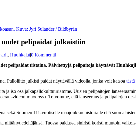
lkoasun. Kuva: Jyri Sulander / Bildbyrån
udet pelipaidat julkaistiin
arit
,
Huuhkajat
|
0 Kommentti
t pelipaidat tiistaina. Päivitettyjä pelipaitoja käyttävät Huuhkaj
. Palloliitto julkisti paidat näyttävällä videolla, jonka voit katsoa
tästä
a ja iso osa jalkapallokulttuuriamme. Uusien pelipaitojen lanseeraamin
seerausvideon muodossa. Toivomme, että lanseeraus ja pelipaitojen design
a sekä Suomen 111-vuotiselle maajoukkuehistorialle että suomalaisten 
 niittänyt edeltäjänsä. Tuossa paidassa siniristi koristi muutoin valko