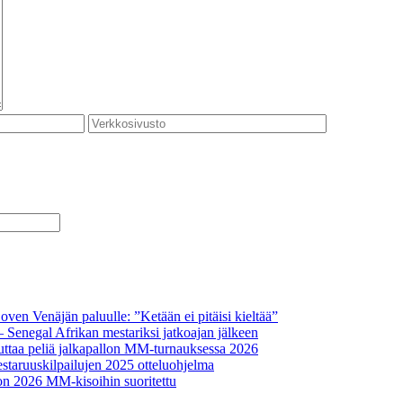
oven Venäjän paluulle: ”Ketään ei pitäisi kieltää”
– Senegal Afrikan mestariksi jatkoajan jälkeen
ttaa peliä jalkapallon MM-turnauksessa 2026
staruuskilpailujen 2025 otteluohjelma
on 2026 MM-kisoihin suoritettu