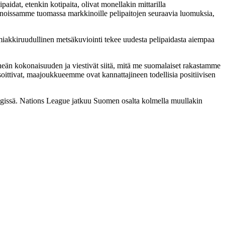
idat, etenkin kotipaita, olivat monellakin mittarilla
 innoissamme tuomassa markkinoille pelipaitojen seuraavia luomuksia,
almiakkiruudullinen metsäkuviointi tekee uudesta pelipaidasta aiempaa
eän kokonaisuuden ja viestivät siitä, mitä me suomalaiset rakastamme
oittivat, maajoukkueemme ovat kannattajineen todellisia positiivisen
ingissä. Nations League jatkuu Suomen osalta kolmella muullakin