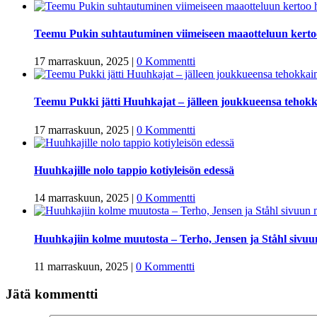
Teemu Pukin suhtautuminen viimeiseen maaotteluun kertoo 
17 marraskuun, 2025
|
0 Kommentti
Teemu Pukki jätti Huuhkajat – jälleen joukkueensa tehok
17 marraskuun, 2025
|
0 Kommentti
Huuhkajille nolo tappio kotiyleisön edessä
14 marraskuun, 2025
|
0 Kommentti
Huuhkajiin kolme muutosta – Terho, Jensen ja Ståhl sivuu
11 marraskuun, 2025
|
0 Kommentti
Jätä kommentti