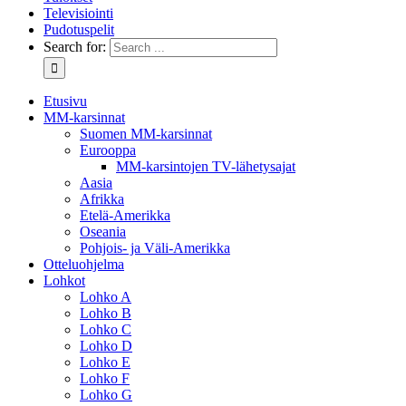
Televisiointi
Pudotuspelit
Search for:
Etusivu
MM-karsinnat
Suomen MM-karsinnat
Eurooppa
MM-karsintojen TV-lähetysajat
Aasia
Afrikka
Etelä-Amerikka
Oseania
Pohjois- ja Väli-Amerikka
Otteluohjelma
Lohkot
Lohko A
Lohko B
Lohko C
Lohko D
Lohko E
Lohko F
Lohko G