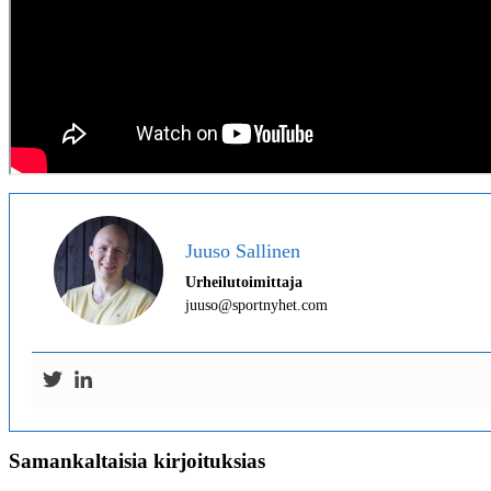
Juuso Sallinen
Urheilutoimittaja
juuso@sportnyhet.com
Samankaltaisia kirjoituksias