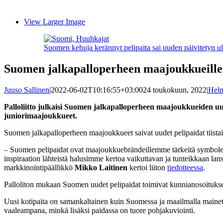
View Larger Image
Suomen kehuja kerännyt pelipaita sai uuden päivitetyn u
Suomen jalkapalloperheen maajoukkueille u
Juuso Sallinen
|
2022-06-02T10:16:55+03:00
24 toukokuun, 2022
|
Helm
Palloliitto julkaisi Suomen jalkapalloperheen maajoukkueiden uude
juniorimaajoukkueet.
Suomen jalkapalloperheen maajoukkueet saivat uudet pelipaidat tiistaina
– Suomen pelipaidat ovat maajoukkuebrändeillemme tärkeitä symboleit
inspiraation lähteistä halusimme kertoa vaikuttavan ja tunteikkaan lan
markkinointipäällikkö
Mikko Laitinen
kertoi liiton
tiedotteessa
.
Palloliton mukaan Suomen uudet pelipaidat toimivat kunnianosoituksen
Uusi kotipaita on samankaltainen kuin Suomessa ja maailmalla mainetta
vaaleampana, minkä lisäksi paidassa on tuore pohjakuviointi.