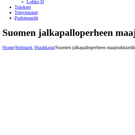
Lohko H
Tulokset
Televisiointi
Pudotuspelit
Suomen jalkapalloperheen maajo
Home
/
Helmarit
,
Huuhkajat
/
Suomen jalkapalloperheen maajoukkueille u