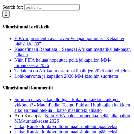
Search for:
Viimeisimmät artikkelit
FIFA:n presidentti avaa oven Venäjän paluulle: ”Ketään ei
pitäisi kieltää”
Kaaosfinaali Rabatissa – Senegal Afrikan mestariksi jatkoajan
jälkeen
Näin FIFA haluaa nopeuttaa peliä jalkapallon MM-
turnauksessa 2026
Tällainen on Afrikan mestaruuskilpailujen 2025 otteluohjelma
Lohkoarvonta jalkapallon 2026 MM-kisoihin suoritettu
Viimeisimmät kommentit
Suomen paras jalkapalloilija – kuka on kaikkien aikojen
ykkönen? - MatchPedia
:
Teemu Pukista Huuhkajien kaikkien
aikojen maalintekijä – katso maalintekijätilasto
Arto Kujanpää
:
Näin FIFA haluaa nopeuttaa peliä jalkapallon
MM-turnauksessa 2026
Luka
:
Ranska lohkovoittoon maali-iloittelun päätteeksi
Luka
:
Ranska lohkovoittoon maali-iloittelun päätteeksi