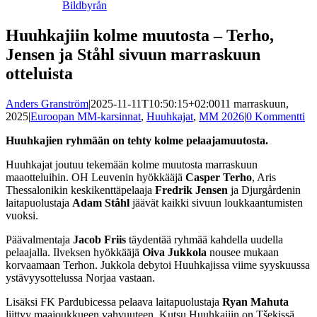
Bildbyrån
Huuhkajiin kolme muutosta – Terho,
Jensen ja Ståhl sivuun marraskuun
otteluista
Anders Granström
|
2025-11-11T10:50:15+02:00
11 marraskuun,
2025
|
Euroopan MM-karsinnat
,
Huuhkajat
,
MM 2026
|
0 Kommentti
Huuhkajien ryhmään on tehty kolme pelaajamuutosta.
Huuhkajat joutuu tekemään kolme muutosta marraskuun
maaotteluihin. OH Leuvenin hyökkääjä
Casper Terho
, Aris
Thessalonikin keskikenttäpelaaja
Fredrik Jensen
ja Djurgårdenin
laitapuolustaja
Adam Ståhl
jäävät kaikki sivuun loukkaantumisten
vuoksi.
Päävalmentaja
Jacob Friis
täydentää ryhmää kahdella uudella
pelaajalla. Ilveksen hyökkääjä
Oiva Jukkola
nousee mukaan
korvaamaan Terhon. Jukkola debytoi Huuhkajissa viime syyskuussa
ystävyysottelussa Norjaa vastaan.
Lisäksi FK Pardubicessa pelaava laitapuolustaja
Ryan Mahuta
liittyy maajoukkueen vahvuuteen. Kutsu Huuhkajiin on Tšekissä