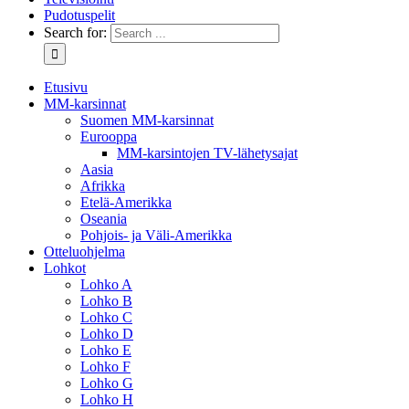
Pudotuspelit
Search for:
Etusivu
MM-karsinnat
Suomen MM-karsinnat
Eurooppa
MM-karsintojen TV-lähetysajat
Aasia
Afrikka
Etelä-Amerikka
Oseania
Pohjois- ja Väli-Amerikka
Otteluohjelma
Lohkot
Lohko A
Lohko B
Lohko C
Lohko D
Lohko E
Lohko F
Lohko G
Lohko H