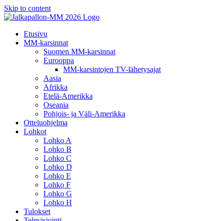
Skip to content
Etusivu
MM-karsinnat
Suomen MM-karsinnat
Eurooppa
MM-karsintojen TV-lähetysajat
Aasia
Afrikka
Etelä-Amerikka
Oseania
Pohjois- ja Väli-Amerikka
Otteluohjelma
Lohkot
Lohko A
Lohko B
Lohko C
Lohko D
Lohko E
Lohko F
Lohko G
Lohko H
Tulokset
Televisiointi