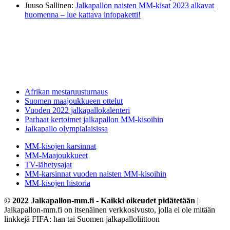
Juuso Sallinen
:
Jalkapallon naisten MM-kisat 2023 alkavat
huomenna – lue kattava infopaketti!
Afrikan mestaruusturnaus
Suomen maajoukkueen ottelut
Vuoden 2022 jalkapallokalenteri
Parhaat kertoimet jalkapallon MM-kisoihin
Jalkapallo olympialaisissa
MM-kisojen karsinnat
MM-Maajoukkueet
TV-lähetysajat
MM-karsinnat vuoden naisten MM-kisoihin
MM-kisojen historia
© 2022 Jalkapallon-mm.fi - Kaikki oikeudet pidätetään
|
Jalkapallon-mm.fi on itsenäinen verkkosivusto, jolla ei ole mitään
linkkejä FIFA: han tai Suomen jalkapalloliittoon