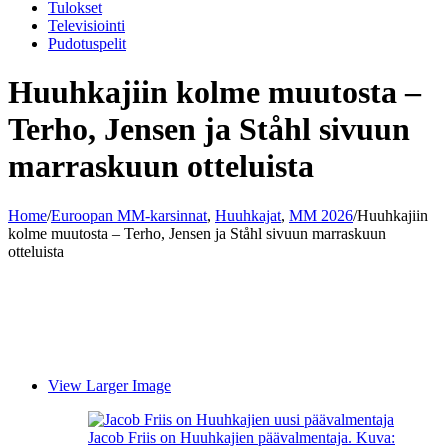
Tulokset
Televisiointi
Pudotuspelit
Huuhkajiin kolme muutosta –
Terho, Jensen ja Ståhl sivuun
marraskuun otteluista
Home
/
Euroopan MM-karsinnat
,
Huuhkajat
,
MM 2026
/
Huuhkajiin
kolme muutosta – Terho, Jensen ja Ståhl sivuun marraskuun
otteluista
View Larger Image
Jacob Friis on Huuhkajien päävalmentaja. Kuva: