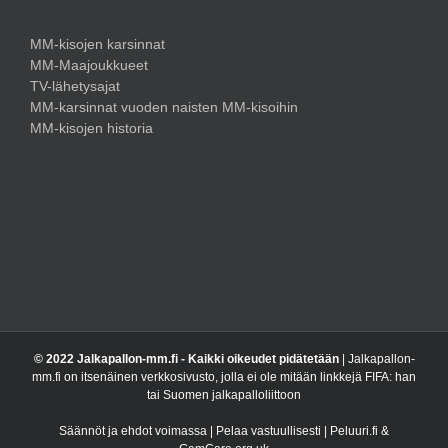
MM-kisojen karsinnat
MM-Maajoukkueet
TV-lähetysajat
MM-karsinnat vuoden naisten MM-kisoihin
MM-kisojen historia
© 2022 Jalkapallon-mm.fi - Kaikki oikeudet pidätetään
| Jalkapallon-
mm.fi on itsenäinen verkkosivusto, jolla ei ole mitään linkkejä FIFA: han
tai Suomen jalkapalloliittoon
Säännöt ja ehdot voimassa | Pelaa vastuullisesti | Peluuri.fi &