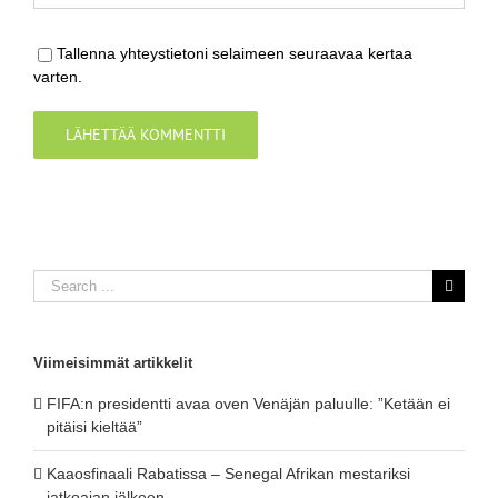
Tallenna yhteystietoni selaimeen seuraavaa kertaa
varten.
Search
for:
Viimeisimmät artikkelit
FIFA:n presidentti avaa oven Venäjän paluulle: ”Ketään ei
pitäisi kieltää”
Kaaosfinaali Rabatissa – Senegal Afrikan mestariksi
jatkoajan jälkeen