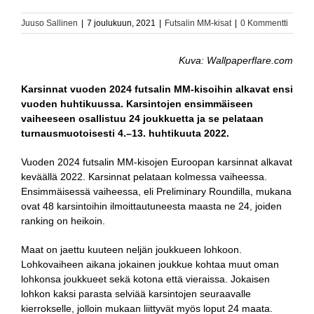
Juuso Sallinen
|
7 joulukuun, 2021
|
Futsalin MM-kisat
|
0 Kommentti
Kuva: Wallpaperflare.com
Karsinnat vuoden 2024 futsalin MM-kisoihin alkavat ensi
vuoden huhtikuussa. Karsintojen ensimmäiseen
vaiheeseen osallistuu 24 joukkuetta ja se pelataan
turnausmuotoisesti 4.–13. huhtikuuta 2022.
Vuoden 2024 futsalin MM-kisojen Euroopan karsinnat alkavat
keväällä 2022. Karsinnat pelataan kolmessa vaiheessa.
Ensimmäisessä vaiheessa, eli Preliminary Roundilla, mukana
ovat 48 karsintoihin ilmoittautuneesta maasta ne 24, joiden
ranking on heikoin.
Maat on jaettu kuuteen neljän joukkueen lohkoon.
Lohkovaiheen aikana jokainen joukkue kohtaa muut oman
lohkonsa joukkueet sekä kotona että vieraissa. Jokaisen
lohkon kaksi parasta selviää karsintojen seuraavalle
kierrokselle, jolloin mukaan liittyvät myös loput 24 maata.