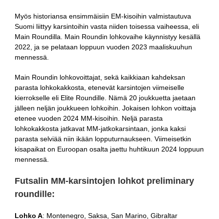
Myös historiansa ensimmäisiin EM-kisoihin valmistautuva
Suomi liittyy karsintoihin vasta niiden toisessa vaiheessa, eli
Main Roundilla. Main Roundin lohkovaihe käynnistyy kesällä
2022, ja se pelataan loppuun vuoden 2023 maaliskuuhun
mennessä.
Main Roundin lohkovoittajat, sekä kaikkiaan kahdeksan
parasta lohkokakkosta, etenevät karsintojen viimeiselle
kierrokselle eli Elite Roundille. Nämä 20 joukkuetta jaetaan
jälleen neljän joukkueen lohkoihin. Jokaisen lohkon voittaja
etenee vuoden 2024 MM-kisoihin. Neljä parasta
lohkokakkosta jatkavat MM-jatkokarsintaan, jonka kaksi
parasta selviää niin ikään lopputurnaukseen. Viimeisetkin
kisapaikat on Euroopan osalta jaettu huhtikuun 2024 loppuun
mennessä.
Futsalin MM-karsintojen lohkot preliminary
roundille:
Lohko A
: Montenegro, Saksa, San Marino, Gibraltar