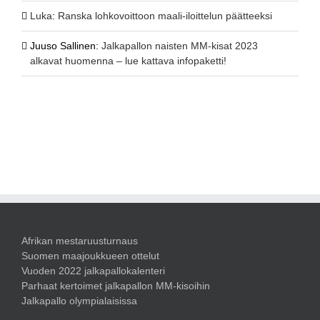
Luka
:
Ranska lohkovoittoon maali-iloittelun päätteeksi
Juuso Sallinen
:
Jalkapallon naisten MM-kisat 2023
alkavat huomenna – lue kattava infopaketti!
Afrikan mestaruusturnaus
Suomen maajoukkueen ottelut
Vuoden 2022 jalkapallokalenteri
Parhaat kertoimet jalkapallon MM-kisoihin
Jalkapallo olympialaisissa