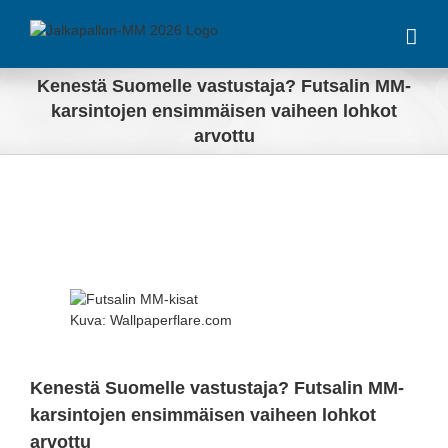
Skip
to
content
Kenestä Suomelle vastustaja? Futsalin MM-
karsintojen ensimmäisen vaiheen lohkot
arvottu
View
Larger
Kuva: Wallpaperflare.com
Image
Kenestä Suomelle vastustaja? Futsalin MM-
karsintojen ensimmäisen vaiheen lohkot
arvottu