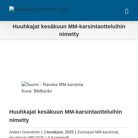
Skip
to
content
Huuhkajat kesäkuun MM-karsintaotteluihin
nimetty
View
Larger
Kuva: Bildbyrån
Image
Huuhkajat kesäkuun MM-karsintaotteluihin
nimetty
Anders Granström
|
2 kesäkuun, 2025
|
Euroopan MM-karsinnat
,
Huuhkajat
,
MM 2026
|
0 Kommentti