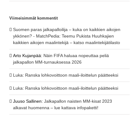
Viimeisimmät kommentit
Suomen paras jalkapalloilija – kuka on kaikkien aikojen
ykkönen? - MatchPedia
:
Teemu Pukista Huuhkajien
kaikkien aikojen maalintekijä – katso maalintekijätilasto
Arto Kujanpää
:
Näin FIFA haluaa nopeuttaa peliä
jalkapallon MM-turnauksessa 2026
Luka
:
Ranska lohkovoittoon maali-iloittelun päätteeksi
Luka
:
Ranska lohkovoittoon maali-iloittelun päätteeksi
Juuso Sallinen
:
Jalkapallon naisten MM-kisat 2023
alkavat huomenna – lue kattava infopaketti!