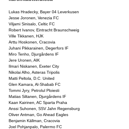
Lukas Hradecky, Bayer 04 Leverkusen
Jesse Joronen, Venezia FC
Viljami Sinisalo, Celtic FC
Robert Ivanov, Eintracht Braunschweig
Ville Tikkanen, HJK
Arttu Hoskonen, Cracovia
Juhani Pikkarainen, Degerfors IF
Miro Tenho, Djurgårdens IF
Jere Uronen, AIK
Ilmari Niskanen, Exeter City
Nikolai Alho, Asteras Tripolis
Matti Peltola, D.C. United
Glen Kamara, Al-Shabab FC
Tommi Jyry, Petrolul Ploiesti
Matias Siltanen, Djurgårdens IF
Kaan Kairinen, AC Sparta Praha
Anssi Suhonen, SSV Jahn Regensburg
Oliver Antman, Go Ahead Eagles
Benjamin Källman, Cracovia
Joel Pohjanpalo, Palermo FC