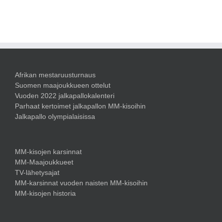
Afrikan mestaruusturnaus
Suomen maajoukkueen ottelut
Vuoden 2022 jalkapallokalenteri
Parhaat kertoimet jalkapallon MM-kisoihin
Jalkapallo olympialaisissa
MM-kisojen karsinnat
MM-Maajoukkueet
TV-lähetysajat
MM-karsinnat vuoden naisten MM-kisoihin
MM-kisojen historia