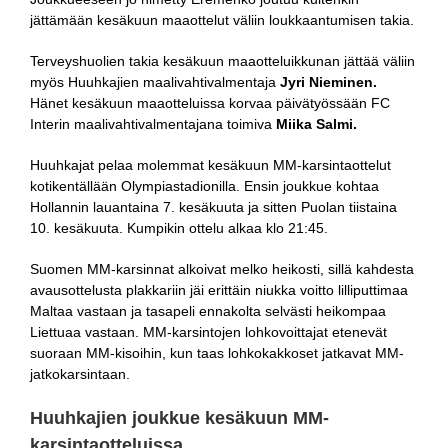
jättämään kesäkuun maaottelut väliin loukkaantumisen takia.
Terveyshuolien takia kesäkuun maaotteluikkunan jättää väliin
myös Huuhkajien maalivahtivalmentaja
Jyri Nieminen.
Hänet kesäkuun maaotteluissa korvaa päivätyössään FC
Interin maalivahtivalmentajana toimiva
Miika Salmi.
Huuhkajat pelaa molemmat kesäkuun MM-karsintaottelut
kotikentällään Olympiastadionilla. Ensin joukkue kohtaa
Hollannin lauantaina 7. kesäkuuta ja sitten Puolan tiistaina
10. kesäkuuta. Kumpikin ottelu alkaa klo 21:45.
Suomen MM-karsinnat alkoivat melko heikosti, sillä kahdesta
avausottelusta plakkariin jäi erittäin niukka voitto lilliputtimaa
Maltaa vastaan ja tasapeli ennakolta selvästi heikompaa
Liettuaa vastaan. MM-karsintojen lohkovoittajat etenevät
suoraan MM-kisoihin, kun taas lohkokakkoset jatkavat MM-
jatkokarsintaan.
Huuhkajien joukkue kesäkuun MM-
karsintaotteluissa