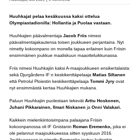
Huuhkajat pelaa kesäkuussa kaksi ottelua
Olympiastadionilla: Hollantia ja Puolaa vastaan.
Huuhkajien päävalmentaja
Jacob Friis
nimesi
päävalmentajakautensa toisen joukkueen perjantaina. Nyt
nimetty kokoonpano on monella tapaa erilainen kuin Friisin
ensimmäinen joukkue maaliskuun maaotteluikkunassa.
Friis nimesi Huuhkajiin kaksi A-maajoukkueen ensikertalaista:
sekä Djurgårdens IF:n keskikenttäpelaaja
Matias Siltanen
että Petrolul Ploiestin keskikenttäpelaaja
Tommi Jyry
ovat
nyt ensimmäistä kertaa Huuhkajien mukana.
Paluun Huuhkajiin puolestaan tekevät
Arttu Hoskonen,
Juhani Pikkarainen, Ilmari Niskanen
ja
Onni Valakari.
Kaikkein mielenkiintoisimpana palaajana Friisin
kokoonpanossa oli IF Gnistanin
Roman Eremenko,
joka ei
ole pelannut maajoukkueessa sitten syyskuun 2016.
Joukkueeseen jo nimetty Eremenko joutuu kuitenkin