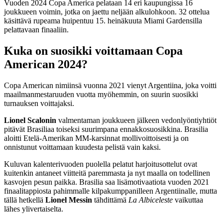
Vuoden 2024 Copa America pelataan 14 eri kaupungissa 16
joukkueen voimin, jotka on jaettu neljään alkulohkoon. 32 ottelua
käsittävä rupeama huipentuu 15. heinäkuuta Miami Gardensilla
pelattavaan finaaliin.
Kuka on suosikki voittamaan Copa
American 2024?
Copa American nimiinsä vuonna 2021 vienyt Argentiina, joka voitti
maailmanmestaruuden vuotta myöhemmin, on suurin suosikki
turnauksen voittajaksi.
Lionel Scalonin
valmentaman joukkueen jälkeen vedonlyöntiyhtiöt
pitävät Brasiliaa toiseksi suurimpana ennakkosuosikkina. Brasilia
aloitti Etelä-Amerikan MM-karsinnat mollivoittoisesti ja on
onnistunut voittamaan kuudesta pelistä vain kaksi.
Kuluvan kalenterivuoden puolella pelatut harjoitusottelut ovat
kuitenkin antaneet viitteitä paremmasta ja nyt maalla on todellinen
kasvojen pesun paikka. Brasilia saa lisämotivaatiota vuoden 2021
finaalitappiosta pahimmalle kilpakumppanilleen Argentiinalle, mutta
tällä hetkellä
Lionel Messin
tähdittämä
La Albiceleste
vaikuttaa
lähes ylivertaiselta.