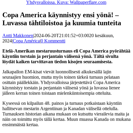
Yhdysvalloissa. Kuva: Wallpaperflare.com
Copa America käynnistyy ensi yönä! –
Luvassa tähtiloistoa ja kuumia tunteita
Antti Makkonen
|
2024-06-20T21:01:52+03:00
20 kesäkuun,
2024
|
Copa América
|
0 Kommentti
Etelä-Amerikan mestaruusturnaus eli Copa America pyörähtää
käyntiin torstain ja perjantain välisenä yönä. Tältä sivulta
löydät kaiken tarvittavan tiedon kisojen seuraamisesta.
Jalkapallon EM-kisat vievät luonnollisesti alkukesällä lajin
seuraajien huomion, mutta myös toinen tärkeä turnaus pelataan
osittain päällekkäin. Yhdysvalloissa järjestettävä Copa America
käynnistyy torstain ja perjantain välisenä yönä ja luvassa lienee
jälleen kerran toinen toistaan mielenkiintoisempia otteluita.
Kyseessä on kilpailun 48. painos ja turnaus potkaistaan käyntiin
hallitsevan mestarin Argentiinan ja Kanadan välisellä ottelulla.
Turnauksen historian aikana mukaan on kutsuttu vierailevia maita ja
näin on toimittu myös tällä kertaa. Muun muassa Kanada on mukana
ensimmäistä kertaa.