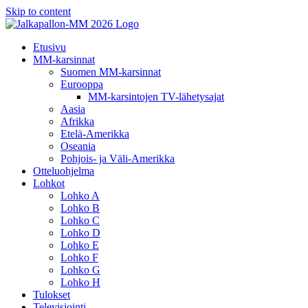
Skip to content
Etusivu
MM-karsinnat
Suomen MM-karsinnat
Eurooppa
MM-karsintojen TV-lähetysajat
Aasia
Afrikka
Etelä-Amerikka
Oseania
Pohjois- ja Väli-Amerikka
Otteluohjelma
Lohkot
Lohko A
Lohko B
Lohko C
Lohko D
Lohko E
Lohko F
Lohko G
Lohko H
Tulokset
Televisiointi