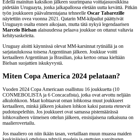
Edellä mainitun kaksikon jälkeen suurimpana voittajasuosikkina
pidetään Uruguayta, jonka jalkapallossa eletään uutta kevättä. Pitkän
työn joukkueen päävalmentajana tehneelle
Oscar Tabarezille
näytettiin ovea vuonna 2021. Qatarin MM-kilpailut päättyivät
Uruguayn osalta ennen aikojaan, mutta tätä nykyä legendaarisen
Marcelo Bielsan
alaisuudessa pelaava joukkue on ottanut valtavia
kehitysaskeleita.
Uruguay aloitti käynnissä olevat MM-karsinnat rytinällä ja on
sarjataulukossa toisena Argentiinan jälkeen. Joukkue voitti
kertaalleen Argentiinan ja Brasilian, joka kertoo omaa kieltään
Bielsan suojattien iskukyvystä.
Miten Copa America 2024 pelataan?
Vuoden 2024 Copa Americaan osallistuu 16 joukkuetta (10
CONMEBOLISTA ja 6 Concacafista), jotka ovat arvottu neljään
alkulohkoon. Maat kohtaavat oman lohkonsa muut joukkueet
kertaalleen, minkä jälkeen jokaisen lohkon kaksi parasta etenevät
pudotuspeleihin. Jos joukkueet ovat samassa pistemäärässä
lohkovaiheen viimeisen ottelun jälkeen, ensisijaisena ratkaisuna on
maalierovertailu.
Jos maaliero on niin ikään tasan, vertaillaan muun muassa maiden
keskinäisissä otteluissa tehtyjä maaleja ja otettujen varoitusten