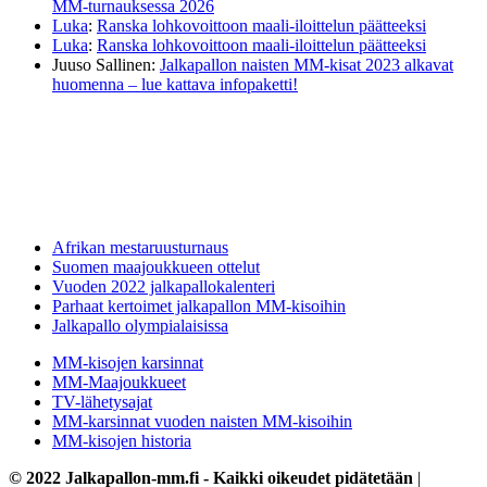
MM-turnauksessa 2026
Luka
:
Ranska lohkovoittoon maali-iloittelun päätteeksi
Luka
:
Ranska lohkovoittoon maali-iloittelun päätteeksi
Juuso Sallinen
:
Jalkapallon naisten MM-kisat 2023 alkavat
huomenna – lue kattava infopaketti!
Afrikan mestaruusturnaus
Suomen maajoukkueen ottelut
Vuoden 2022 jalkapallokalenteri
Parhaat kertoimet jalkapallon MM-kisoihin
Jalkapallo olympialaisissa
MM-kisojen karsinnat
MM-Maajoukkueet
TV-lähetysajat
MM-karsinnat vuoden naisten MM-kisoihin
MM-kisojen historia
© 2022 Jalkapallon-mm.fi - Kaikki oikeudet pidätetään
|