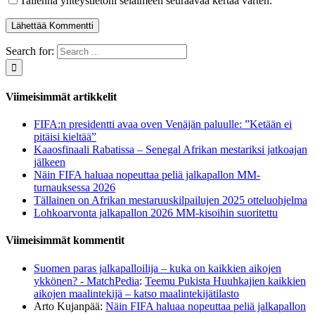
Tallenna yhteystietoni selaimeen seuraavaa kertaa varten.
Search for:
Viimeisimmät artikkelit
FIFA:n presidentti avaa oven Venäjän paluulle: ”Ketään ei
pitäisi kieltää”
Kaaosfinaali Rabatissa – Senegal Afrikan mestariksi jatkoajan
jälkeen
Näin FIFA haluaa nopeuttaa peliä jalkapallon MM-
turnauksessa 2026
Tällainen on Afrikan mestaruuskilpailujen 2025 otteluohjelma
Lohkoarvonta jalkapallon 2026 MM-kisoihin suoritettu
Viimeisimmät kommentit
Suomen paras jalkapalloilija – kuka on kaikkien aikojen
ykkönen? - MatchPedia
:
Teemu Pukista Huuhkajien kaikkien
aikojen maalintekijä – katso maalintekijätilasto
Arto Kujanpää
:
Näin FIFA haluaa nopeuttaa peliä jalkapallon