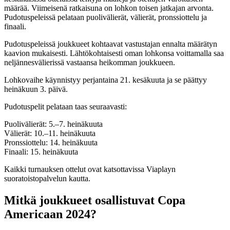
määrää. Viimeisenä ratkaisuna on lohkon toisen jatkajan arvonta.
Pudotuspeleissä pelataan puolivälierät, välierät, pronssiottelu ja
finaali.
Pudotuspeleissä joukkueet kohtaavat vastustajan ennalta määrätyn
kaavion mukaisesti. Lähtökohtaisesti oman lohkonsa voittamalla saa
neljännesvälierissä vastaansa heikomman joukkueen.
Lohkovaihe käynnistyy perjantaina 21. kesäkuuta ja se päättyy
heinäkuun 3. päivä.
Pudotuspelit pelataan taas seuraavasti:
Puolivälierät: 5.–7. heinäkuuta
Välierät: 10.–11. heinäkuuta
Pronssiottelu: 14. heinäkuuta
Finaali: 15. heinäkuuta
Kaikki turnauksen ottelut ovat katsottavissa Viaplayn
suoratoistopalvelun kautta.
Mitkä joukkueet osallistuvat Copa
Americaan 2024?