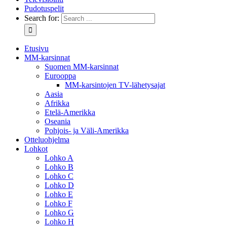
Pudotuspelit
Search for:
Etusivu
MM-karsinnat
Suomen MM-karsinnat
Eurooppa
MM-karsintojen TV-lähetysajat
Aasia
Afrikka
Etelä-Amerikka
Oseania
Pohjois- ja Väli-Amerikka
Otteluohjelma
Lohkot
Lohko A
Lohko B
Lohko C
Lohko D
Lohko E
Lohko F
Lohko G
Lohko H