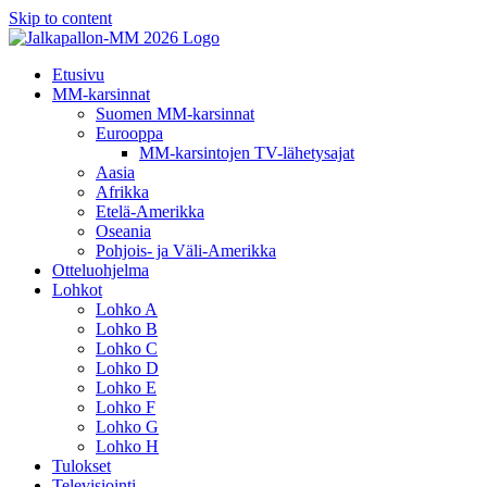
Skip to content
Etusivu
MM-karsinnat
Suomen MM-karsinnat
Eurooppa
MM-karsintojen TV-lähetysajat
Aasia
Afrikka
Etelä-Amerikka
Oseania
Pohjois- ja Väli-Amerikka
Otteluohjelma
Lohkot
Lohko A
Lohko B
Lohko C
Lohko D
Lohko E
Lohko F
Lohko G
Lohko H
Tulokset
Televisiointi