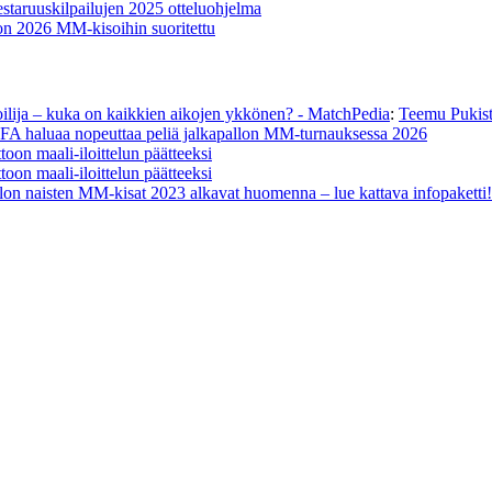
staruuskilpailujen 2025 otteluohjelma
on 2026 MM-kisoihin suoritettu
oilija – kuka on kaikkien aikojen ykkönen? - MatchPedia
:
Teemu Pukista
FA haluaa nopeuttaa peliä jalkapallon MM-turnauksessa 2026
oon maali-iloittelun päätteeksi
oon maali-iloittelun päätteeksi
lon naisten MM-kisat 2023 alkavat huomenna – lue kattava infopaketti!