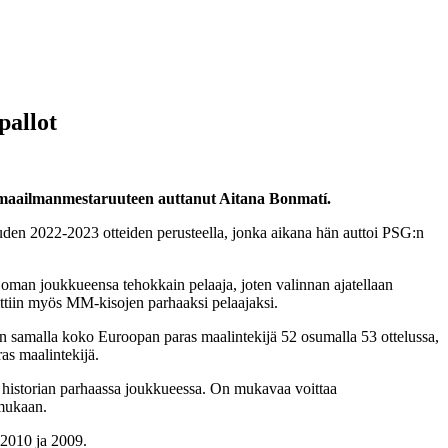
pallot
n maailmanmestaruuteen auttanut Aitana Bonmatí.
auden 2022-2023 otteiden perusteella, jonka aikana hän auttoi PSG:n
s oman joukkueensa tehokkain pelaaja, joten valinnan ajatellaan
ittiin myös MM-kisojen parhaaksi pelaajaksi.
len samalla koko Euroopan paras maalintekijä 52 osumalla 53 ottelussa,
as maalintekijä.
ko historian parhaassa joukkueessa. On mukavaa voittaa
ukaan.
 2010 ja 2009.