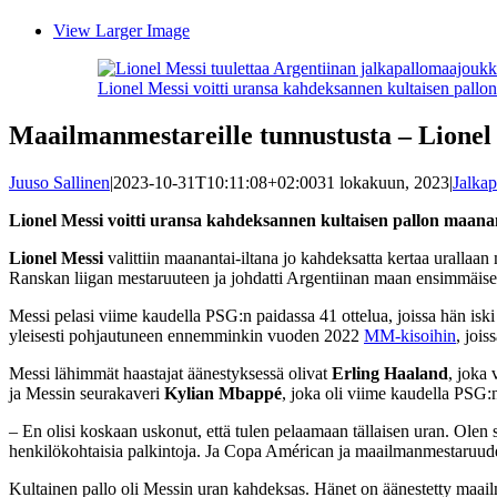
View Larger Image
Lionel Messi voitti uransa kahdeksannen kultaisen pallo
Maailmanmestareille tunnustusta – Lionel M
Juuso Sallinen
|
2023-10-31T10:11:08+02:00
31 lokakuun, 2023
|
Jalka
Lionel Messi voitti uransa kahdeksannen kultaisen pallon maana
Lionel Messi
valittiin maanantai-iltana jo kahdeksatta kertaa uralla
Ranskan liigan mestaruuteen ja johdatti Argentiinan maan ensimmäi
Messi pelasi viime kaudella PSG:n paidassa 41 ottelua, joissa hän isk
yleisesti pohjautuneen ennemminkin vuoden 2022
MM-kisoihin
, joi
Messi lähimmät haastajat äänestyksessä olivat
Erling Haaland
, joka
ja Messin seurakaveri
Kylian Mbappé
, joka oli viime kaudella PSG:
– En olisi koskaan uskonut, että tulen pelaamaan tällaisen uran. Olen
henkilökohtaisia palkintoja. Ja Copa Américan ja maailmanmestaruu
Kultainen pallo oli Messin uran kahdeksas. Hänet on äänestetty maai