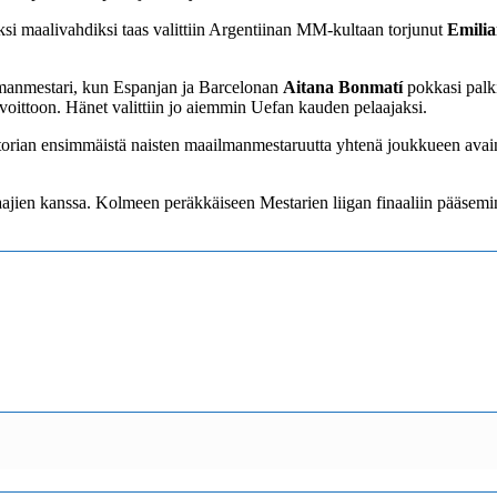
si maalivahdiksi taas valittiin Argentiinan MM-kultaan torjunut
Emilia
lmanmestari, kun Espanjan ja Barcelonan
Aitana Bonmatí
pokkasi palki
voittoon. Hänet valittiin jo aiemmin Uefan kauden pelaajaksi.
torian ensimmäistä naisten maailmanmestaruutta yhtenä joukkueen avai
jien kanssa. Kolmeen peräkkäiseen Mestarien liigan finaaliin pääseminen