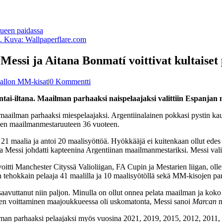
n. Kuva: Wallpaperflare.com
essi ja Aitana Bonmatí voittivat kultaiset 
pallon MM-kisat
|
0 Kommentti
ntai-iltana. Maailman parhaaksi naispelaajaksi valittiin Espanja
an maailman parhaaksi miespelaajaksi. Argentiinalainen pokkasi pystin k
seen maailmanmestaruuteen 36 vuoteen.
i 21 maalia ja antoi 20 maalisyöttöä. Hyökkääjä ei kuitenkaan ollut ede
ssa Messi johdatti kapteenina Argentiinan maailmanmestariksi. Messi val
 voitti Manchester Cityssä Valioliigan, FA Cupin ja Mestarien liigan, ol
n tehokkain pelaaja 41 maalilla ja 10 maalisyötöllä sekä MM-kisojen par
 saavuttanut niin paljon. Minulla on ollut onnea pelata maailman ja ko
den voittaminen maajoukkueessa oli uskomatonta, Messi sanoi
Marcan
m
lman parhaaksi pelaajaksi myös vuosina 2021, 2019, 2015, 2012, 2011,