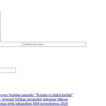
oven Venäjän paluulle: ”Ketään ei pitäisi kieltää”
– Senegal Afrikan mestariksi jatkoajan jälkeen
ttaa peliä jalkapallon MM-turnauksessa 2026