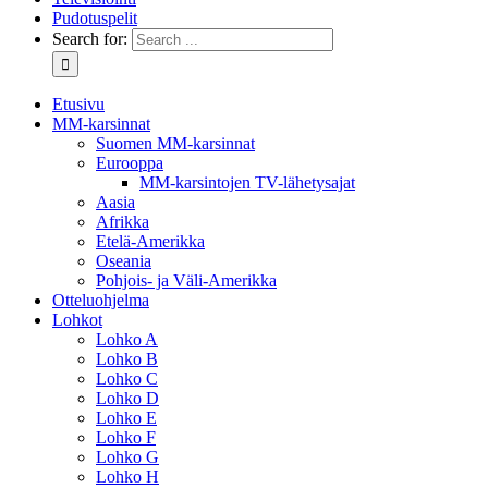
Pudotuspelit
Search for:
Etusivu
MM-karsinnat
Suomen MM-karsinnat
Eurooppa
MM-karsintojen TV-lähetysajat
Aasia
Afrikka
Etelä-Amerikka
Oseania
Pohjois- ja Väli-Amerikka
Otteluohjelma
Lohkot
Lohko A
Lohko B
Lohko C
Lohko D
Lohko E
Lohko F
Lohko G
Lohko H