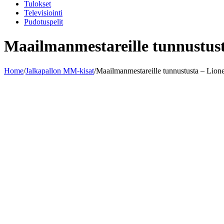
Tulokset
Televisiointi
Pudotuspelit
Maailmanmestareille tunnustusta
Home
/
Jalkapallon MM-kisat
/
Maailmanmestareille tunnustusta – Lionel