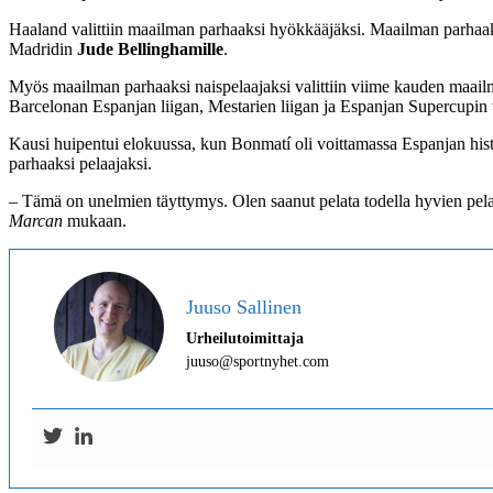
Haaland valittiin maailman parhaaksi hyökkääjäksi. Maailman parhaak
Madridin
Jude Bellinghamille
.
Myös maailman parhaaksi naispelaajaksi valittiin viime kauden maai
Barcelonan Espanjan liigan, Mestarien liigan ja Espanjan Supercupin 
Kausi huipentui elokuussa, kun Bonmatí oli voittamassa Espanjan his
parhaaksi pelaajaksi.
– Tämä on unelmien täyttymys. Olen saanut pelata todella hyvien pelaa
Marcan
mukaan.
Juuso Sallinen
Urheilutoimittaja
juuso@sportnyhet.com