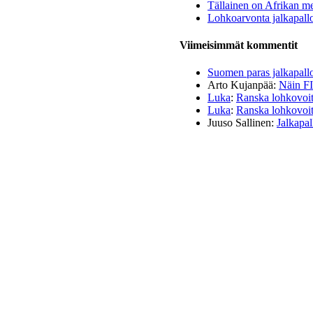
Tällainen on Afrikan me
Lohkoarvonta jalkapall
Viimeisimmät kommentit
Suomen paras jalkapall
Arto Kujanpää
:
Näin FI
Luka
:
Ranska lohkovoitt
Luka
:
Ranska lohkovoitt
Juuso Sallinen
:
Jalkapal