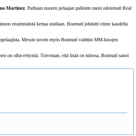
no Martínez
. Parhaan nuoren pelaajan palkinto meni odotetusti Real
nnon ensimmäistä kertaa urallaan. Bonmatí johdatti viime kaudella
npelaajista. Messin tavoin myös Bonmatí valittiin MM-kisojen
 on ollut erityistä. Toivotaan, että lisää on tulossa, Bonmatí sanoi