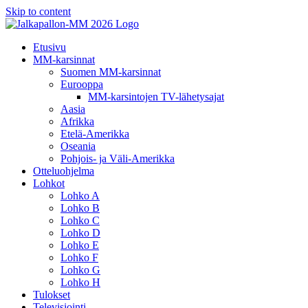
Skip to content
Etusivu
MM-karsinnat
Suomen MM-karsinnat
Eurooppa
MM-karsintojen TV-lähetysajat
Aasia
Afrikka
Etelä-Amerikka
Oseania
Pohjois- ja Väli-Amerikka
Otteluohjelma
Lohkot
Lohko A
Lohko B
Lohko C
Lohko D
Lohko E
Lohko F
Lohko G
Lohko H
Tulokset
Televisiointi