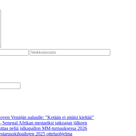
oven Venäjän paluulle: ”Ketään ei pitäisi kieltää”
– Senegal Afrikan mestariksi jatkoajan jälkeen
ttaa peliä jalkapallon MM-turnauksessa 2026
staruuskilpailujen 2025 otteluohjelma