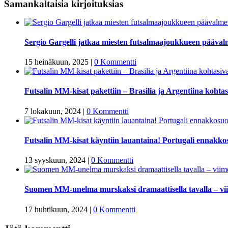
Samankaltaisia kirjoituksias
Sergio Gargelli jatkaa miesten futsalmaajoukkueen pääva
15 heinäkuun, 2025
|
0 Kommentti
Futsalin MM-kisat pakettiin – Brasilia ja Argentiina kohtas
7 lokakuun, 2024
|
0 Kommentti
Futsalin MM-kisat käyntiin lauantaina! Portugali ennakkos
13 syyskuun, 2024
|
0 Kommentti
Suomen MM-unelma murskaksi dramaattisella tavalla – viime
17 huhtikuun, 2024
|
0 Kommentti