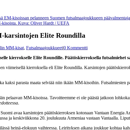
M-kisoista. Kuva: Oliver Hardt / UEFA
-karsintojen Elite Roundilla
alin MM-kisat
,
Futsalmaajoukkueet
|
0 Kommentti
lle kierrokselle Elite Roundille. Päätöskierroksella futsalmiehet 
viimeisellä kierroksella eli Elite Roundilla. Karsintojen päätöskierroks
nka kaksi parasta maata selviää niin ikään MM-kisoihin. Futsalmiesten 
idän pelaavan MM-kisoissa. Tavoitteemme ei ole päästä jatkoon lohkok
iedotteessa
.
a. Suomi avaa karsintojen päätöskierroksen kotonaan Vantaan Energia Ar
russa ja keskiviikkona 20. joulukuuta Armeniaa vastaan Vantaalla. Liput
kilässä heinä-elokuun vaihteessa. Leirityksen aikana joukkue kohtaa ka