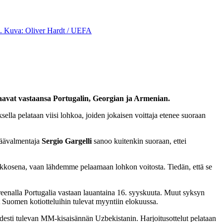
saavat vastaansa Portugalin, Georgian ja Armenian.
ella pelataan viisi lohkoa, joiden jokaisen voittaja etenee suoraan
päävalmentaja
Sergio Gargelli
sanoo kuitenkin suoraan, ettei
akkosena, vaan lähdemme pelaamaan lohkon voitosta. Tiedän, että se
eenalla Portugalia vastaan lauantaina 16. syyskuuta. Muut syksyn
 Suomen kotiotteluihin tulevat myyntiin elokuussa.
hdesti tulevan MM-kisaisännän Uzbekistanin. Harjoitusottelut pelataan