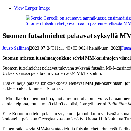
View Larger Image
Suomen futsalmiehet jäivät maalin päähän edellisistä M
Suomen futsalmiehet pelaavat syksyllä MM
Juuso Sallinen
|
2023-07-24T11:11:40+03:00
24 heinäkuun, 2023
|
Futs
Suomen miesten futsalmaajoukkue selvisi MM-karsintojen viimeise
Suomen futsalmiehet pelaavat tulevana syksynä futsalin MM-karsintojen 
Uzbekistanissa pelattaviin vuoden 2024 MM-kisoihin.
Lisäksi neljä parasta lohkokakkosta etenevät MM-jatkokarsintaan, jo
kakkospaikka kiinnosta Suomea.
– Minulla oli ennen unelma, mutta nyt minulla on tavoite: haluan me
ei ole helppoa, mutta mikä elämässä olisi, Gargelli kertoi
Palloliiton t
Elite Roundin ottelut pelataan syyskuun ja joulukuun välisenä aikan
kotiottelut pelataan Georgiaa vastaan keskiviikkona 11. lokakuuta Tu
Ennen ratkaisevia MM-karsintaotteluita futsalmiehet leireilevät Eerik