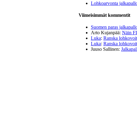
Lohkoarvonta jalkapall
Viimeisimmät kommentit
Suomen paras jalkapall
Arto Kujanpää
:
Näin FI
Luka
:
Ranska lohkovoitt
Luka
:
Ranska lohkovoitt
Juuso Sallinen
:
Jalkapal