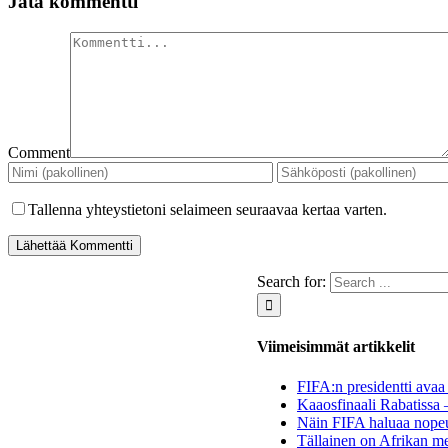
Jätä kommentti
Comment
Tallenna yhteystietoni selaimeen seuraavaa kertaa varten.
Search for:
Viimeisimmät artikkelit
FIFA:n presidentti avaa 
Kaaosfinaali Rabatissa 
Näin FIFA haluaa nopeu
Tällainen on Afrikan me