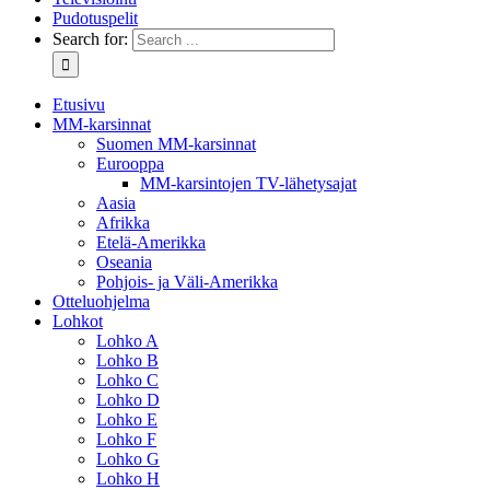
Pudotuspelit
Search for:
Etusivu
MM-karsinnat
Suomen MM-karsinnat
Eurooppa
MM-karsintojen TV-lähetysajat
Aasia
Afrikka
Etelä-Amerikka
Oseania
Pohjois- ja Väli-Amerikka
Otteluohjelma
Lohkot
Lohko A
Lohko B
Lohko C
Lohko D
Lohko E
Lohko F
Lohko G
Lohko H