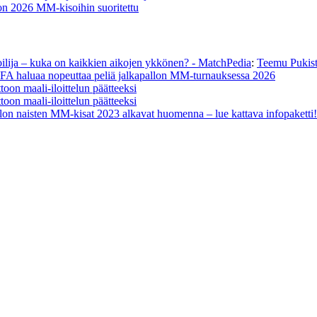
on 2026 MM-kisoihin suoritettu
oilija – kuka on kaikkien aikojen ykkönen? - MatchPedia
:
Teemu Pukista
FA haluaa nopeuttaa peliä jalkapallon MM-turnauksessa 2026
oon maali-iloittelun päätteeksi
oon maali-iloittelun päätteeksi
lon naisten MM-kisat 2023 alkavat huomenna – lue kattava infopaketti!