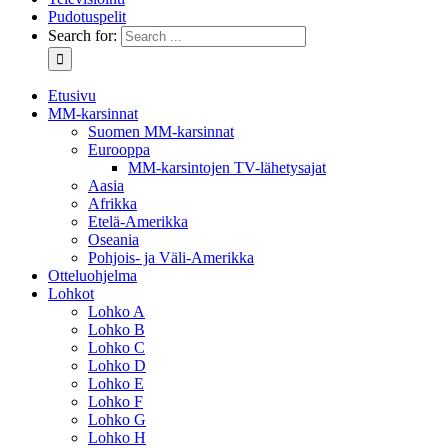
Pudotuspelit
Search for:
Etusivu
MM-karsinnat
Suomen MM-karsinnat
Eurooppa
MM-karsintojen TV-lähetysajat
Aasia
Afrikka
Etelä-Amerikka
Oseania
Pohjois- ja Väli-Amerikka
Otteluohjelma
Lohkot
Lohko A
Lohko B
Lohko C
Lohko D
Lohko E
Lohko F
Lohko G
Lohko H