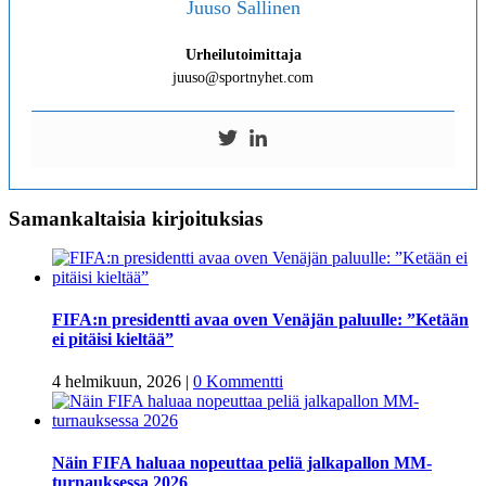
Juuso Sallinen
Urheilutoimittaja
juuso@sportnyhet.com
Samankaltaisia kirjoituksias
FIFA:n presidentti avaa oven Venäjän paluulle: ”Ketään
ei pitäisi kieltää”
4 helmikuun, 2026
|
0 Kommentti
Näin FIFA haluaa nopeuttaa peliä jalkapallon MM-
turnauksessa 2026