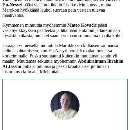
En-Nesyri
pääsi vielä nokikkain Livakovićin kanssa, mutta
Marokon hyökkääjä laukoi suoraan päin vastaan tulevaa
maalivahtia.
Kymmenen minuuttia myöhemmin
Mateo Kovačić
pääsi
vastahyökkäyksen päätteeksi jallittamaan Hakimin ja laukomaan
hyvästä paikasta, mutta ei saanut vetoaan suunnattua maalia kohti.
Lisäajan viimeisellä minuutilla Marokko sai kultaisen saumansa
pelin tasoittamiseen, kun En-Nesyri nousi Kroatian boksissa
korkeimmalle. Pusku suuntautui kuitenkin muutaman sentin yli
maalin. Muutamaa sekuntia myöhemmin
Abdulrahman Ibrahim
Al Jassim
puhalsi pilliinsä ja päästi kroatialaiset juhlimaan
historiansa kolmatta MM-mitalia.