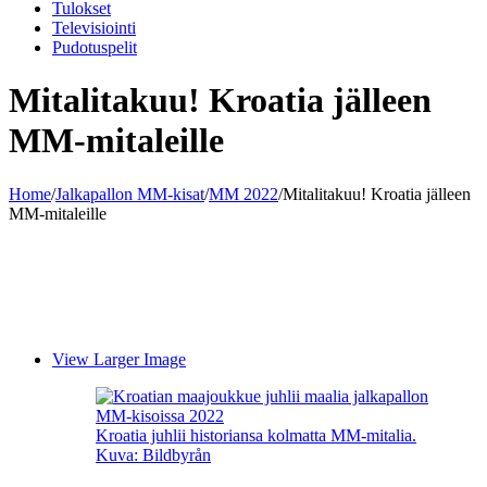
Tulokset
Televisiointi
Pudotuspelit
Mitalitakuu! Kroatia jälleen
MM-mitaleille
Home
/
Jalkapallon MM-kisat
/
MM 2022
/
Mitalitakuu! Kroatia jälleen
MM-mitaleille
View Larger Image
Kroatia juhlii historiansa kolmatta MM-mitalia.
Kuva: Bildbyrån