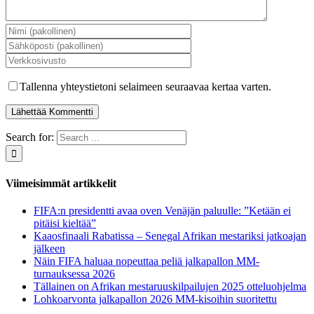
Tallenna yhteystietoni selaimeen seuraavaa kertaa varten.
Search for:
Viimeisimmät artikkelit
FIFA:n presidentti avaa oven Venäjän paluulle: ”Ketään ei
pitäisi kieltää”
Kaaosfinaali Rabatissa – Senegal Afrikan mestariksi jatkoajan
jälkeen
Näin FIFA haluaa nopeuttaa peliä jalkapallon MM-
turnauksessa 2026
Tällainen on Afrikan mestaruuskilpailujen 2025 otteluohjelma
Lohkoarvonta jalkapallon 2026 MM-kisoihin suoritettu