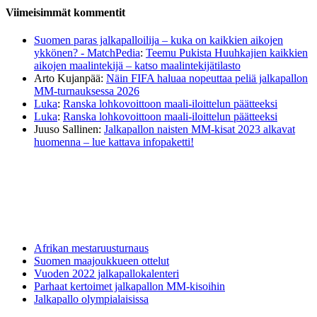
Viimeisimmät kommentit
Suomen paras jalkapalloilija – kuka on kaikkien aikojen
ykkönen? - MatchPedia
:
Teemu Pukista Huuhkajien kaikkien
aikojen maalintekijä – katso maalintekijätilasto
Arto Kujanpää
:
Näin FIFA haluaa nopeuttaa peliä jalkapallon
MM-turnauksessa 2026
Luka
:
Ranska lohkovoittoon maali-iloittelun päätteeksi
Luka
:
Ranska lohkovoittoon maali-iloittelun päätteeksi
Juuso Sallinen
:
Jalkapallon naisten MM-kisat 2023 alkavat
huomenna – lue kattava infopaketti!
Afrikan mestaruusturnaus
Suomen maajoukkueen ottelut
Vuoden 2022 jalkapallokalenteri
Parhaat kertoimet jalkapallon MM-kisoihin
Jalkapallo olympialaisissa