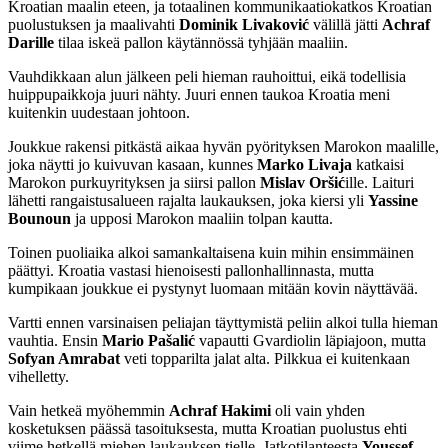
Kroatian maalin eteen, ja totaalinen kommunikaatiokatkos Kroatian
puolustuksen ja maalivahti
Dominik Livaković
välillä jätti
Achraf
Darille
tilaa iskeä pallon käytännössä tyhjään maaliin.
Vauhdikkaan alun jälkeen peli hieman rauhoittui, eikä todellisia
huippupaikkoja juuri nähty. Juuri ennen taukoa Kroatia meni
kuitenkin uudestaan johtoon.
Joukkue rakensi pitkästä aikaa hyvän pyörityksen Marokon maalille,
joka näytti jo kuivuvan kasaan, kunnes
Marko Livaja
katkaisi
Marokon purkuyrityksen ja siirsi pallon
Mislav Oršić
ille. Laituri
lähetti rangaistusalueen rajalta laukauksen, joka kiersi yli
Yassine
Bounoun
ja upposi Marokon maaliin tolpan kautta.
Toinen puoliaika alkoi samankaltaisena kuin mihin ensimmäinen
päättyi. Kroatia vastasi hienoisesti pallonhallinnasta, mutta
kumpikaan joukkue ei pystynyt luomaan mitään kovin näyttävää.
Vartti ennen varsinaisen peliajan täyttymistä peliin alkoi tulla hieman
vauhtia. Ensin
Mario
Pašalić
vapautti Gvardiolin läpiajoon, mutta
Sofyan Amrabat
veti topparilta jalat alta. Pilkkua ei kuitenkaan
vihelletty.
Vain hetkeä myöhemmin
Achraf Hakimi
oli vain yhden
kosketuksen päässä tasoituksesta, mutta Kroatian puolustus ehti
viime hetkellä miehen laukauksen tielle. Jatkotilanteesta
Youssef