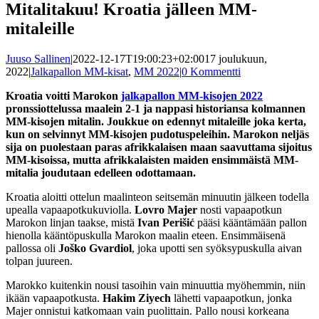
Mitalitakuu! Kroatia jälleen MM-
mitaleille
Juuso Sallinen
|
2022-12-17T19:00:23+02:00
17 joulukuun,
2022
|
Jalkapallon MM-kisat
,
MM 2022
|
0 Kommentti
Kroatia voitti Marokon
jalkapallon MM-kisojen 2022
pronssiottelussa maalein 2-1 ja nappasi historiansa kolmannen
MM-kisojen mitalin. Joukkue on edennyt mitaleille joka kerta,
kun on selvinnyt MM-kisojen pudotuspeleihin. Marokon neljäs
sija on puolestaan paras afrikkalaisen maan saavuttama sijoitus
MM-kisoissa, mutta afrikkalaisten maiden ensimmäistä MM-
mitalia joudutaan edelleen odottamaan.
Kroatia aloitti ottelun maalinteon seitsemän minuutin jälkeen todella
upealla vapaapotkukuviolla.
Lovro Majer
nosti vapaapotkun
Marokon linjan taakse, mistä
Ivan Perišić
pääsi kääntämään pallon
hienolla kääntöpuskulla Marokon maalin eteen. Ensimmäisenä
pallossa oli
Joško Gvardiol
, joka upotti sen syöksypuskulla aivan
tolpan juureen.
Marokko kuitenkin nousi tasoihin vain minuuttia myöhemmin, niin
ikään vapaapotkusta.
Hakim Ziyech
lähetti vapaapotkun, jonka
Majer onnistui katkomaan vain puolittain. Pallo nousi korkeana