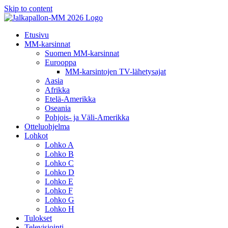
Skip to content
Etusivu
MM-karsinnat
Suomen MM-karsinnat
Eurooppa
MM-karsintojen TV-lähetysajat
Aasia
Afrikka
Etelä-Amerikka
Oseania
Pohjois- ja Väli-Amerikka
Otteluohjelma
Lohkot
Lohko A
Lohko B
Lohko C
Lohko D
Lohko E
Lohko F
Lohko G
Lohko H
Tulokset
Televisiointi