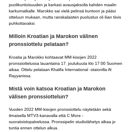
puolikuntoisuuden ja karkasi avausjaksolla kahden maalin
karkumatkalle. Marokko sai vielä pelinsä kuntoon ja pääsi
otteluun mukaan, mutta ranskalaisten puolustus oli liian tiivis
puhkottavaksi.
Milloin Kroatian ja Marokon välinen
pronssiottelu pelataan?
Kroatia ja Marokko kohtaavat MM-kisojen 2022
pronssiottelussa lauantaina 17. joulukuuta klo 17:00 Suomen
aikaa. Ottelu pelataan Khalifa International -staionilla Al
Rayyanissa.
Mistä voin katsoa Kroatian ja Marokon
välisen pronssiottelun?
Vuoden 2022 MM-kisojen pronssiottelu näytetään sekä
ilmaisella MTV3-kanavalla että C More -
suoratoistopalvelussa. Pronssipelin studiolähetys alkaa jo
tuntia ennen ottelun alkua.