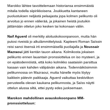
Marokko lähtee tavoittelemaan historiansa ensimmäistä
mitalia todella siipirikkoisena. Joukkuetta kantaneen
puolustuksen neljästä pelaajasta jopa kolmen pelikunto oli
arvoitus jo ennen välierää, ja jokainen heistä joutuikin
jättämään ottelun joko kesken tai kokonaan väliin.
Naif Aguerd
oli merkitty aloituskokoonpanoon, mutta hän
putosi riveistä jo alkulämmittelyissä. Kapteeni Roman Saïssin
reisi sanoi itsensä irti ensimmäisellä puoliajalla ja
Noussair
Mazraoui
jätti kentän tauon aikana. Kolmikosta jokaisen
pelikunto ennen lauantain pronssiottelua on iso mysteeri, ja
on epätodennöistä, että koko kolmikko saataisiin parsittua
kasaan vain kahden välipäivän aikana. Todennäikösimmin
pelikunnossa on Mazraoui, mutta hänelle myös löytyy
kaikkein pätevin paikkaaja. Aguerd vaikuttaa keskiviikon
perusteella olevan kaukana pelikunnosta, ja Saïss näytti
ottelun alussa siltä, ettei pysty edes juoksemaan.
Marokon mahdollinen avauskokoonpano MM-
pronssiotteluun: