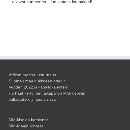
alkavat huomenna – lue kattava infopaketti!
Afrikan mestaruusturnaus
Suomen maajoukkueen ottelut
Vuoden 2022 jalkapallokalenteri
Parhaat kertoimet jalkapallon MM-kisoihin
Jalkapallo olympialaisissa
MM-kisojen karsinnat
MM-Maajoukkueet