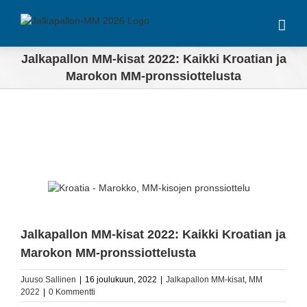
Skip
to
content
Jalkapallon MM-kisat 2022: Kaikki Kroatian ja
Marokon MM-pronssiottelusta
View
Larger
Image
Jalkapallon MM-kisat 2022: Kaikki Kroatian ja
Marokon MM-pronssiottelusta
Juuso Sallinen
|
16 joulukuun, 2022
|
Jalkapallon MM-kisat
,
MM
2022
|
0 Kommentti