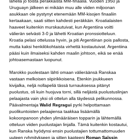
lähellä jo toista peräkkäistä MM-finaalia. Vuoden 1950 ja
Uruguayn jälkeen ei mikään muu alle viiden miljoonan
asukkaan ole pystynyt etenemään MM-kisojen finaaliin
kertaakaan, saati sitten kahdesti peräkkäin. Kroatialaisten
haaveet kuitenkin murskautuivat, kun Argentiina voitti
välierän selvästi 3-0 ja lähetti Kroatian pronssiotteluun.
Kroatia pelasi ottelussa hyvin, ja piti Argentiinan pois pallosta,
mutta kaksi henkilökohtaista virhettä kostautuivat. Argentiina
pääsi kuin ilmaiseksi kahden maalin johtoon, eikä se enää
johtoasemastaan luopunut.
Marokko puolestaan lähti omaan välieräänsä Ranskaa
vastaan melkoisen siipirikkoisena. Etenkin joukkueen
kivijalka, neljä nollapeliä tässä turnauksessa pitänyt
puolustus, oli kuin huojuva torni, sillä neljästä puolustuslinjan
pelaajasta vain yksi oli ottelun alla täydessä pelikunnossa.
Päävalmentaja
Walid Regragui
pyrki helpottamaan
puolikuntoisten pelaajiensa taakkaa lisäämällä
kokoonpanoon yhden ylimääräisen topparin ja lähtemällä
otteluun viiden puolustajan linjalla. Tämä kuitenkin kostautui,
kun Ranska hyödynsi ensin puolustajien tottumattomuuden
uuteen ryhmitykseen ja sitten kapteeni
Roman Saïssin