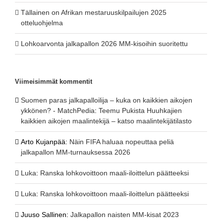
Tällainen on Afrikan mestaruuskilpailujen 2025
otteluohjelma
Lohkoarvonta jalkapallon 2026 MM-kisoihin suoritettu
Viimeisimmät kommentit
Suomen paras jalkapalloilija – kuka on kaikkien aikojen
ykkönen? - MatchPedia
:
Teemu Pukista Huuhkajien
kaikkien aikojen maalintekijä – katso maalintekijätilasto
Arto Kujanpää
:
Näin FIFA haluaa nopeuttaa peliä
jalkapallon MM-turnauksessa 2026
Luka
:
Ranska lohkovoittoon maali-iloittelun päätteeksi
Luka
:
Ranska lohkovoittoon maali-iloittelun päätteeksi
Juuso Sallinen
:
Jalkapallon naisten MM-kisat 2023