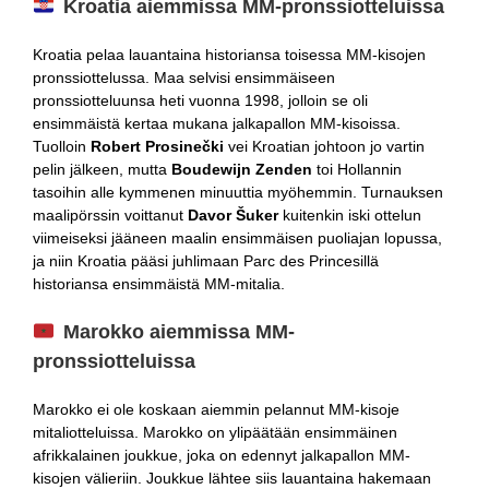
Kroatia aiemmissa MM-pronssiotteluissa
Kroatia pelaa lauantaina historiansa toisessa MM-kisojen
pronssiottelussa. Maa selvisi ensimmäiseen
pronssiotteluunsa heti vuonna 1998, jolloin se oli
ensimmäistä kertaa mukana jalkapallon MM-kisoissa.
Tuolloin
Robert Prosinečki
vei Kroatian johtoon jo vartin
pelin jälkeen, mutta
Boudewijn Zenden
toi Hollannin
tasoihin alle kymmenen minuuttia myöhemmin. Turnauksen
maalipörssin voittanut
Davor Šuker
kuitenkin iski ottelun
viimeiseksi jääneen maalin ensimmäisen puoliajan lopussa,
ja niin Kroatia pääsi juhlimaan Parc des Princesillä
historiansa ensimmäistä MM-mitalia.
Marokko aiemmissa MM-
pronssiotteluissa
Marokko ei ole koskaan aiemmin pelannut MM-kisoje
mitaliotteluissa. Marokko on ylipäätään ensimmäinen
afrikkalainen joukkue, joka on edennyt jalkapallon MM-
kisojen välieriin. Joukkue lähtee siis lauantaina hakemaan