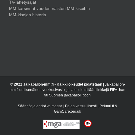
TV-lähetysajat
MM-karsinnat vuoden naisten MM-kisoihin
MM-kisojen historia
© 2022 Jalkapallon-mm.fi - Kaikki oikeudet pidätetään
| Jalkapallon-
mm.fi on itsenäinen verkkosivusto, jolla ei ole mitään linkkejä FIFA: han
tai Suomen jalkapalloliittoon
Säännöt ja ehdot voimassa | Pelaa vastuullisesti | Peluuri.fi &
GamCare.org.uk