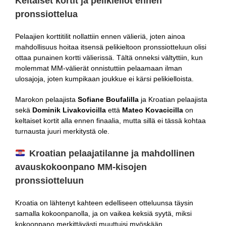
Keltaiset kortit ja pelikiellot ennen
pronssiottelua
Pelaajien korttitilit nollattiin ennen välieriä, joten ainoa
mahdollisuus hoitaa itsensä pelikieltoon pronssiotteluun olisi
ottaa punainen kortti välierissä. Tältä onneksi vältyttiin, kun
molemmat MM-välierät onnistuttiin pelaamaan ilman
ulosajoja, joten kumpikaan joukkue ei kärsi pelikielloista.
Marokon pelaajista
Sofiane Boufalilla
ja Kroatian pelaajista
sekä
Dominik Livakovicilla
että
Mateo Kovacicilla
on
keltaiset kortit alla ennen finaalia, mutta sillä ei tässä kohtaa
turnausta juuri merkitystä ole.
Kroatian pelaajatilanne ja mahdollinen
avauskokoonpano MM-kisojen
pronssiotteluun
Kroatia on lähtenyt kahteen edelliseen otteluunsa täysin
samalla kokoonpanolla, ja on vaikea keksiä syytä, miksi
kokoonpano merkittävästi muuttuisi myöskään