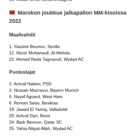
Marokon joukkue jalkapallon MM-kisoissa
2022
Maalivahdit
1. Yassine Bounou, Sevilla
12. Munir Mohamedi, Al-Wehda
22. Ahmed Reda Tagnaouti, Wydad AC
Puolustajat
2. Achraf Hakimi, PSG
3. Nossair Mazraoui, Bayern Munich
5. Nayef Aguerd, West Ham
6. Roman Saiss, Besiktas
18. Jawad El Yamiq, Valladolid
20. Achraf Dari, Brest
24. Badr Benoun, Qatar SC
25. Yahia Attiyat Allah, Wydad AC