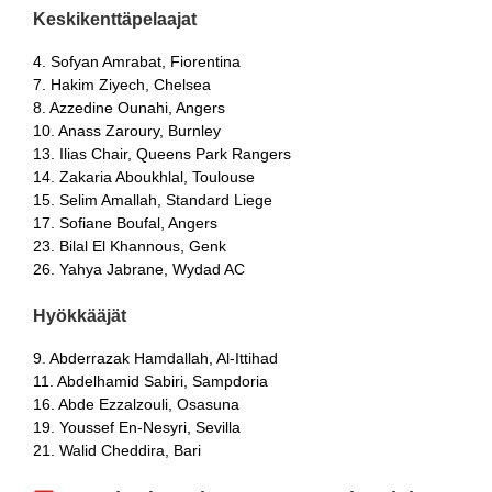
Keskikenttäpelaajat
4. Sofyan Amrabat, Fiorentina
7. Hakim Ziyech, Chelsea
8. Azzedine Ounahi, Angers
10. Anass Zaroury, Burnley
13. Ilias Chair, Queens Park Rangers
14. Zakaria Aboukhlal, Toulouse
15. Selim Amallah, Standard Liege
17. Sofiane Boufal, Angers
23. Bilal El Khannous, Genk
26. Yahya Jabrane, Wydad AC
Hyökkääjät
9. Abderrazak Hamdallah, Al-Ittihad
11. Abdelhamid Sabiri, Sampdoria
16. Abde Ezzalzouli, Osasuna
19. Youssef En-Nesyri, Sevilla
21. Walid Cheddira, Bari