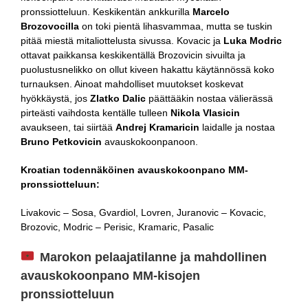
pronssiotteluun. Keskikentän ankkurilla
Marcelo
Brozovocilla
on toki pientä lihasvammaa, mutta se tuskin
pitää miestä mitaliottelusta sivussa. Kovacic ja
Luka Modric
ottavat paikkansa keskikentällä Brozovicin sivuilta ja
puolustusnelikko on ollut kiveen hakattu käytännössä koko
turnauksen. Ainoat mahdolliset muutokset koskevat
hyökkäystä, jos
Zlatko Dalic
päättääkin nostaa välierässä
pirteästi vaihdosta kentälle tulleen
Nikola Vlasicin
avaukseen, tai siirtää
Andrej Kramaricin
laidalle ja nostaa
Bruno Petkovicin
avauskokoonpanoon.
Kroatian todennäköinen avauskokoonpano MM-
pronssiotteluun:
Livakovic – Sosa, Gvardiol, Lovren, Juranovic – Kovacic,
Brozovic, Modric – Perisic, Kramaric, Pasalic
Marokon pelaajatilanne ja mahdollinen
avauskokoonpano MM-kisojen
pronssiotteluun