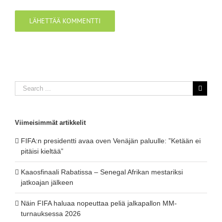
Search
for:
Viimeisimmät artikkelit
FIFA:n presidentti avaa oven Venäjän paluulle: ”Ketään ei
pitäisi kieltää”
Kaaosfinaali Rabatissa – Senegal Afrikan mestariksi
jatkoajan jälkeen
Näin FIFA haluaa nopeuttaa peliä jalkapallon MM-
turnauksessa 2026