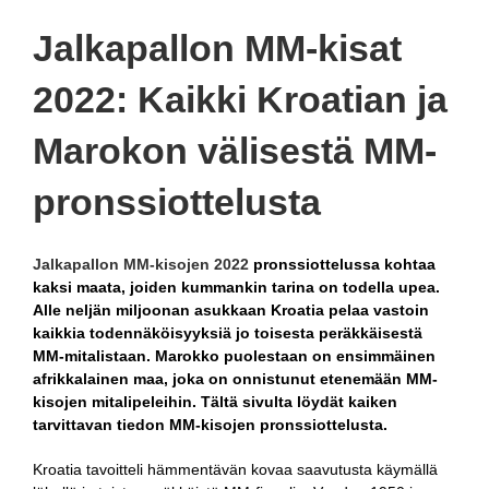
Jalkapallon MM-kisat
2022: Kaikki Kroatian ja
Marokon välisestä MM-
pronssiottelusta
Jalkapallon MM-kisojen 2022
pronssiottelussa kohtaa
kaksi maata, joiden kummankin tarina on todella upea.
Alle neljän miljoonan asukkaan Kroatia pelaa vastoin
kaikkia todennäköisyyksiä jo toisesta peräkkäisestä
MM-mitalistaan. Marokko puolestaan on ensimmäinen
afrikkalainen maa, joka on onnistunut etenemään MM-
kisojen mitalipeleihin. Tältä sivulta löydät kaiken
tarvittavan tiedon MM-kisojen pronssiottelusta.
Kroatia tavoitteli hämmentävän kovaa saavutusta käymällä