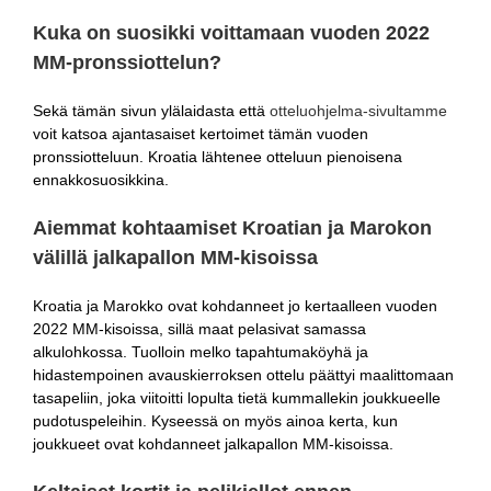
Kuka on suosikki voittamaan vuoden 2022
MM-pronssiottelun?
Sekä tämän sivun ylälaidasta että
otteluohjelma-sivultamme
voit katsoa ajantasaiset kertoimet tämän vuoden
pronssiotteluun. Kroatia lähtenee otteluun pienoisena
ennakkosuosikkina.
Aiemmat kohtaamiset Kroatian ja Marokon
välillä jalkapallon MM-kisoissa
Kroatia ja Marokko ovat kohdanneet jo kertaalleen vuoden
2022 MM-kisoissa, sillä maat pelasivat samassa
alkulohkossa. Tuolloin melko tapahtumaköyhä ja
hidastempoinen avauskierroksen ottelu päättyi maalittomaan
tasapeliin, joka viitoitti lopulta tietä kummallekin joukkueelle
pudotuspeleihin. Kyseessä on myös ainoa kerta, kun
joukkueet ovat kohdanneet jalkapallon MM-kisoissa.