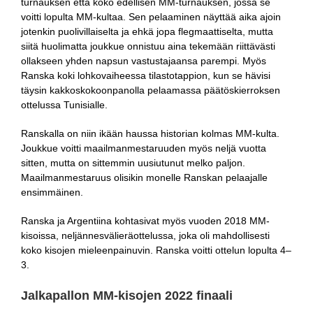
turnauksen että koko edellisen MM-turnauksen, jossa se
voitti lopulta MM-kultaa. Sen pelaaminen näyttää aika ajoin
jotenkin puolivillaiselta ja ehkä jopa flegmaattiselta, mutta
siitä huolimatta joukkue onnistuu aina tekemään riittävästi
ollakseen yhden napsun vastustajaansa parempi. Myös
Ranska koki lohkovaiheessa tilastotappion, kun se hävisi
täysin kakkoskokoonpanolla pelaamassa päätöskierroksen
ottelussa Tunisialle.
Ranskalla on niin ikään haussa historian kolmas MM-kulta.
Joukkue voitti maailmanmestaruuden myös neljä vuotta
sitten, mutta on sittemmin uusiutunut melko paljon.
Maailmanmestaruus olisikin monelle Ranskan pelaajalle
ensimmäinen.
Ranska ja Argentiina kohtasivat myös vuoden 2018 MM-
kisoissa, neljännesvälieräottelussa, joka oli mahdollisesti
koko kisojen mieleenpainuvin. Ranska voitti ottelun lopulta 4–
3.
Jalkapallon MM-kisojen 2022 finaali