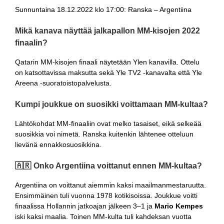
Sunnuntaina 18.12.2022 klo 17:00: Ranska – Argentiina
Mikä kanava näyttää jalkapallon MM-kisojen 2022
finaalin?
Qatarin MM-kisojen finaali näytetään Ylen kanavilla. Ottelu
on katsottavissa maksutta sekä Yle TV2 -kanavalta että Yle
Areena -suoratoistopalvelusta.
Kumpi joukkue on suosikki voittamaan MM-kultaa?
Lähtökohdat MM-finaaliin ovat melko tasaiset, eikä selkeää
suosikkia voi nimetä. Ranska kuitenkin lähtenee otteluun
lievänä ennakkosuosikkina.
🇦🇷 Onko Argentiina voittanut ennen MM-kultaa?
Argentiina on voittanut aiemmin kaksi maailmanmestaruutta.
Ensimmäinen tuli vuonna 1978 kotikisoissa. Joukkue voitti
finaalissa Hollannin jatkoajan jälkeen 3–1 ja
Mario Kempes
iski kaksi maalia. Toinen MM-kulta tuli kahdeksan vuotta