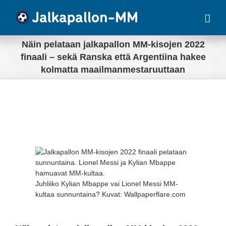
Skip
to
content
Näin pelataan jalkapallon MM-kisojen 2022
finaali – sekä Ranska että Argentiina hakee
kolmatta maailmanmestaruuttaan
View
Larger
Image
Juhliiko Kylian Mbappe vai Lionel Messi MM-
kultaa sunnuntaina? Kuvat: Wallpaperflare.com