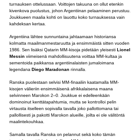
turnauksen ottelussaan. Voittojen takuuna on ollut etenkin
kivenkova puolustus, johon Argentiinan pelaaminen perustuu.
Joukkueen maalia kohti on lauottu koko turnauksessa vain
kahdeksan kertaa.
Argentiina lähtee sunnuntaina jahtaamaan historiansa
kolmatta maailmanmestaruutta ja ensimmäistä sitten vuoden
1986. Sen lisäksi Qatarin MM-kisoja pidetään yleisesti
Lionel
Messin
viimeisenä mahdollisuutena voittaa MM-kultaa ja
sementoida paikkansa argentiinalaisten jumaloimana
legendana
Diego Maradonan
rinnalla.
Ranska puolestaan selvisi MM-finaaliin kaatamalla MM-
kisojen välieriin ensimmäisenä afrikkalaisena maana
selvinneen Marokon 2–0. Joukkue ei edelleenkään
dominoinut kenttätapahtumia, mutta se kontrolloi pelin
virtausta itselleen sopivalla tavalla joko pallottomana tai
pallollisesti ja pakotti Marokon alueille, joilta ei ole välitöntä
maalintekouhkaa.
Samalla tavalla Ranska on pelannut sekä koko tämän