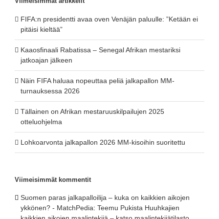
Viimeisimmät artikkelit
FIFA:n presidentti avaa oven Venäjän paluulle: ”Ketään ei
pitäisi kieltää”
Kaaosfinaali Rabatissa – Senegal Afrikan mestariksi
jatkoajan jälkeen
Näin FIFA haluaa nopeuttaa peliä jalkapallon MM-
turnauksessa 2026
Tällainen on Afrikan mestaruuskilpailujen 2025
otteluohjelma
Lohkoarvonta jalkapallon 2026 MM-kisoihin suoritettu
Viimeisimmät kommentit
Suomen paras jalkapalloilija – kuka on kaikkien aikojen
ykkönen? - MatchPedia
:
Teemu Pukista Huuhkajien
kaikkien aikojen maalintekijä – katso maalintekijätilasto