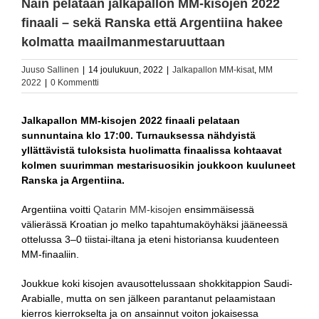
Näin pelataan jalkapallon MM-kisojen 2022
finaali – sekä Ranska että Argentiina hakee
kolmatta maailmanmestaruuttaan
Juuso Sallinen
|
14 joulukuun, 2022
|
Jalkapallon MM-kisat
,
MM
2022
|
0 Kommentti
Jalkapallon MM-kisojen 2022 finaali pelataan
sunnuntaina klo 17:00. Turnauksessa nähdyistä
yllättävistä tuloksista huolimatta finaalissa kohtaavat
kolmen suurimman mestarisuosikin joukkoon kuuluneet
Ranska ja Argentiina.
Argentiina voitti
Qatarin MM-kisojen
ensimmäisessä
välierässä Kroatian jo melko tapahtumaköyhäksi jääneessä
ottelussa 3–0 tiistai-iltana ja eteni historiansa kuudenteen
MM-finaaliin.
Joukkue koki kisojen avausottelussaan shokkitappion Saudi-
Arabialle, mutta on sen jälkeen parantanut pelaamistaan
kierros kierrokselta ja on ansainnut voiton jokaisessa