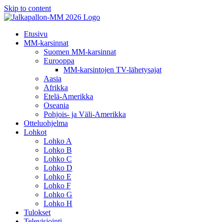
Skip to content
Etusivu
MM-karsinnat
Suomen MM-karsinnat
Eurooppa
MM-karsintojen TV-lähetysajat
Aasia
Afrikka
Etelä-Amerikka
Oseania
Pohjois- ja Väli-Amerikka
Otteluohjelma
Lohkot
Lohko A
Lohko B
Lohko C
Lohko D
Lohko E
Lohko F
Lohko G
Lohko H
Tulokset
Televisiointi