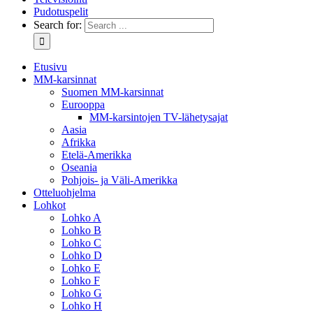
Pudotuspelit
Search for:
Etusivu
MM-karsinnat
Suomen MM-karsinnat
Eurooppa
MM-karsintojen TV-lähetysajat
Aasia
Afrikka
Etelä-Amerikka
Oseania
Pohjois- ja Väli-Amerikka
Otteluohjelma
Lohkot
Lohko A
Lohko B
Lohko C
Lohko D
Lohko E
Lohko F
Lohko G
Lohko H