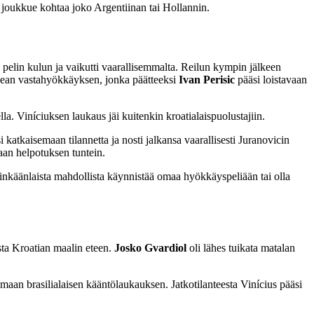
sä joukkue kohtaa joko Argentiinan tai Hollannin.
 pelin kulun ja vaikutti vaarallisemmalta. Reilun kympin jälkeen
opean vastahyökkäyksen, jonka päätteeksi
Ivan Perisic
pääsi loistavaan
a. Viníciuksen laukaus jäi kuitenkin kroatialaispuolustajiin.
i katkaisemaan tilannetta ja nosti jalkansa vaarallisesti Juranovicin
staan helpotuksen tuntein.
inkäänlaista mahdollista käynnistää omaa hyökkäyspeliään tai olla
sta Kroatian maalin eteen.
Josko
Gvardiol
oli lähes tuikata matalan
an brasilialaisen kääntölaukauksen. Jatkotilanteesta Vinícius pääsi