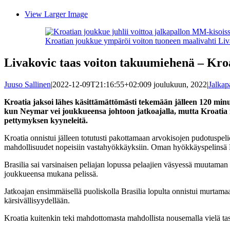
View Larger Image
Kroatian joukkue ympäröi voiton tuoneen maalivahti Liv
Livakovic taas voiton takuumiehenä – Kro
Juuso Sallinen
|
2022-12-09T21:16:55+02:00
9 joulukuun, 2022
|
Jalkap
Kroatia jaksoi lähes käsittämättömästi tekemään jälleen 120 min
kun Neymar vei joukkueensa johtoon jatkoajalla, mutta Kroatia n
pettymyksen kyyneleitä.
Kroatia onnistui jälleen totutusti pakottamaan arvokisojen pudotuspeliott
mahdollisuudet nopeisiin vastahyökkäyksiin. Oman hyökkäyspelinsä Kroat
Brasilia sai varsinaisen peliajan lopussa pelaajien väsyessä muutaman
joukkueensa mukana pelissä.
Jatkoajan ensimmäisellä puoliskolla Brasilia lopulta onnistui murtam
kärsivällisyydellään.
Kroatia kuitenkin teki mahdottomasta mahdollista nousemalla vielä tas