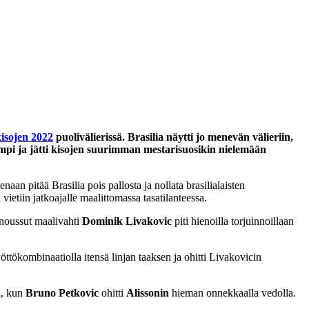
sojen 2022
puolivälierissä. Brasilia näytti jo menevän välieriin,
empi ja jätti kisojen suurimman mestarisuosikin nielemään
naan pitää Brasilia pois pallosta ja nollata brasilialaisten
etiin jatkoajalle maalittomassa tasatilanteessa.
 noussut maalivahti
Dominik Livakovic
piti hienoilla torjuinnoillaan
öttökombinaatiolla itensä linjan taaksen ja ohitti Livakovicin
i, kun
Bruno Petkovic
ohitti
Alissonin
hieman onnekkaalla vedolla.