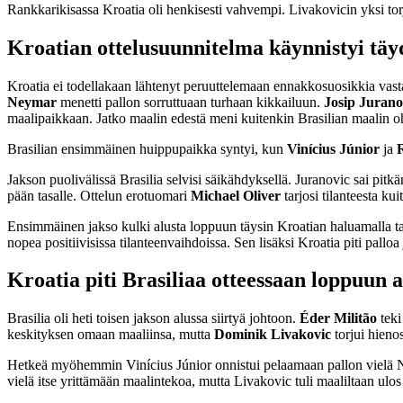
Rankkarikisassa Kroatia oli henkisesti vahvempi. Livakovicin yksi torju
Kroatian ottelusuunnitelma käynnistyi täyd
Kroatia ei todellakaan lähtenyt peruuttelemaan ennakkosuosikkia vasta
Neymar
menetti pallon sorruttuaan turhaan kikkailuun.
Josip Jurano
maalipaikkaan. Jatko maalin edestä meni kuitenkin Brasilian maalin o
Brasilian ensimmäinen huippupaikka syntyi, kun
Vinícius Júnior
ja
Jakson puolivälissä Brasilia selvisi säikähdyksellä. Juranovic sai pitk
pään tasalle. Ottelun erotuomari
Michael Oliver
tarjosi tilanteesta ku
Ensimmäinen jakso kulki alusta loppuun täysin Kroatian haluamalla ta
nopea positiivisissa tilanteenvaihdoissa. Sen lisäksi Kroatia piti palloa
Kroatia piti Brasiliaa otteessaan loppuun a
Brasilia oli heti toisen jakson alussa siirtyä johtoon.
Éder Militão
teki
keskityksen omaan maaliinsa, mutta
Dominik Livakovic
torjui hienos
Hetkeä myöhemmin Vinícius Júnior onnistui pelaamaan pallon vielä Ney
vielä itse yrittämään maalintekoa, mutta Livakovic tuli maaliltaan ulos 