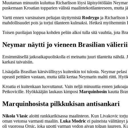
Muutaman minuutin kuluttua Richarlison löysi läpisyötöllään Neymari
puskemaan Kroatian topparien välistä maalintekotilanteeseen, mutta jä
Vartti ennen varsinaisen peliajan täyttymistä
Rodrygo
ja Richarlison l
mahdollisuudet pois ja torjui tilanteen kulmaksi. Hetkeä myöhemmin R
Toisen puoliajan loppua kohden peliin alkoi tulla sitä vauhtia, jota Bra
Neymar näytti jo vieneen Brasilian välieri
Ensimmäisellä jatkoaikapuoliskolla ei meinattu juuri tilanteita nähdä.
karkasi taivaisiin.
Lisäajalla Brasilian kärsivällisyys kuitenkin toi tulosta. Neymar pela
upeasti peittäen vastaan, mutta tällä kertaa Neymarin maltti riitti. Hyö
Kroatia ei kuitenkaan luovuttanut. Vain neljä minuuttia ennen jatkoaja
Petkovicille. Hyökkääjän laukaus kimposi
Marquinhosin
kautta Bras
Marquinhosista pilkkukisan antisankari
Nikola Vlasic
aloitti rankkarikisassa maalinteon. Kun Livakovic torj
oman vetonsa varmasti maaliin.
Luka Modric
ei paineista välittänyt
oli vuorossa Orsic, joka upotti varman vedon aivan tolpan juureen. Ku