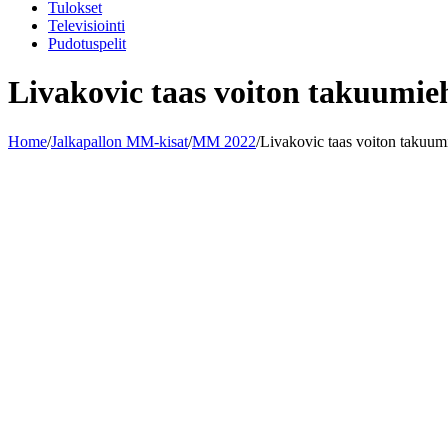
Tulokset
Televisiointi
Pudotuspelit
Livakovic taas voiton takuumie
Home
/
Jalkapallon MM-kisat
/
MM 2022
/
Livakovic taas voiton takuum