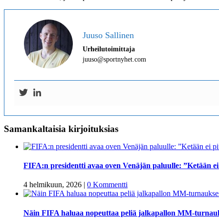
Juuso Sallinen
Urheilutoimittaja
juuso@sportnyhet.com
Samankaltaisia kirjoituksias
FIFA:n presidentti avaa oven Venäjän paluulle: ”Ketään ei p
4 helmikuun, 2026
|
0 Kommentti
Näin FIFA haluaa nopeuttaa peliä jalkapallon MM-turnau