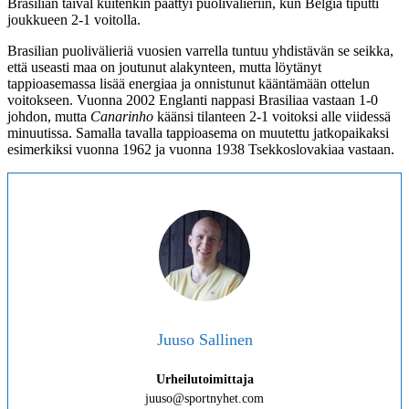
Brasilian taival kuitenkin päättyi puolivälieriin, kun Belgia tiputti
joukkueen 2-1 voitolla.
Brasilian puolivälieriä vuosien varrella tuntuu yhdistävän se seikka,
että useasti maa on joutunut alakynteen, mutta löytänyt
tappioasemassa lisää energiaa ja onnistunut kääntämään ottelun
voitokseen. Vuonna 2002 Englanti nappasi Brasiliaa vastaan 1-0
johdon, mutta
Canarinho
käänsi tilanteen 2-1 voitoksi alle viidessä
minuutissa. Samalla tavalla tappioasema on muutettu jatkopaikaksi
esimerkiksi vuonna 1962 ja vuonna 1938 Tsekkoslovakiaa vastaan.
Juuso Sallinen
Urheilutoimittaja
juuso@sportnyhet.com