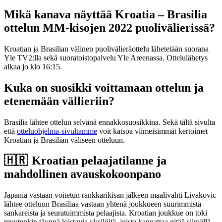
Mikä kanava näyttää Kroatia – Brasilia
ottelun MM-kisojen 2022 puolivälierissä?
Kroatian ja Brasilian välinen puolivälieräottelu lähetetään suorana
Yle TV2:lla sekä suoratoistopalvelu Yle Areenassa. Ottelulähetys
alkaa jo klo 16:15.
Kuka on suosikki voittamaan ottelun ja
etenemään vällieriin?
Brasilia lähtee ottelun selvänä ennakkosuosikkina. Sekä tältä sivulta
että
otteluohjelma-sivultamme
voit katsoa viimeisimmät kertoimet
Kroatian ja Brasilian väliseen otteluun.
🇭🇷 Kroatian pelaajatilanne ja
mahdollinen avauskokoonpano
Japania vastaan voitetun rankkarikisan jälkeen maalivahti Livakovic
lähtee otteluun Brasiliaa vastaan yhtenä joukkueen suurimmista
sankareista ja seuratuimmista pelaajista. Kroatian joukkue on toki
muutenkin täynnä loistavia yksilöitä, joista kannattaa pitää silmällä