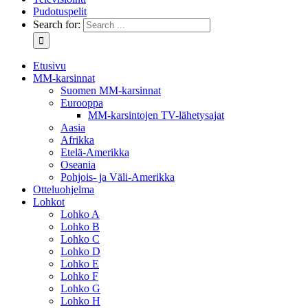
Pudotuspelit
Search for:
Etusivu
MM-karsinnat
Suomen MM-karsinnat
Eurooppa
MM-karsintojen TV-lähetysajat
Aasia
Afrikka
Etelä-Amerikka
Oseania
Pohjois- ja Väli-Amerikka
Otteluohjelma
Lohkot
Lohko A
Lohko B
Lohko C
Lohko D
Lohko E
Lohko F
Lohko G
Lohko H