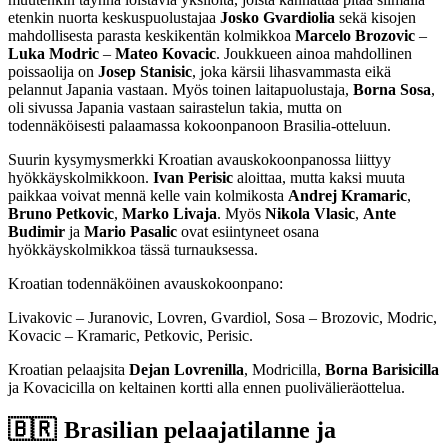
etenkin nuorta keskuspuolustajaa
Josko Gvardiolia
sekä kisojen
mahdollisesta parasta keskikentän kolmikkoa
Marcelo Brozovic
–
Luka Modric
–
Mateo Kovacic
. Joukkueen ainoa mahdollinen
poissaolija on
Josep Stanisic
, joka kärsii lihasvammasta eikä
pelannut Japania vastaan. Myös toinen laitapuolustaja,
Borna Sosa
,
oli sivussa Japania vastaan sairastelun takia, mutta on
todennäköisesti palaamassa kokoonpanoon Brasilia-otteluun.
Suurin kysymysmerkki Kroatian avauskokoonpanossa liittyy
hyökkäyskolmikkoon.
Ivan Perisic
aloittaa, mutta kaksi muuta
paikkaa voivat mennä kelle vain kolmikosta
Andrej Kramaric
,
Bruno Petkovic
,
Marko Livaja
. Myös
Nikola Vlasic
,
Ante
Budimir
ja
Mario Pasalic
ovat esiintyneet osana
hyökkäyskolmikkoa tässä turnauksessa.
Kroatian todennäköinen avauskokoonpano:
Livakovic – Juranovic, Lovren, Gvardiol, Sosa – Brozovic, Modric,
Kovacic – Kramaric, Petkovic, Perisic.
Kroatian pelaajsita
Dejan Lovrenilla
, Modricilla,
Borna Barisicilla
ja Kovacicilla on keltainen kortti alla ennen puolivälieräottelua.
🇧🇷 Brasilian pelaajatilanne ja