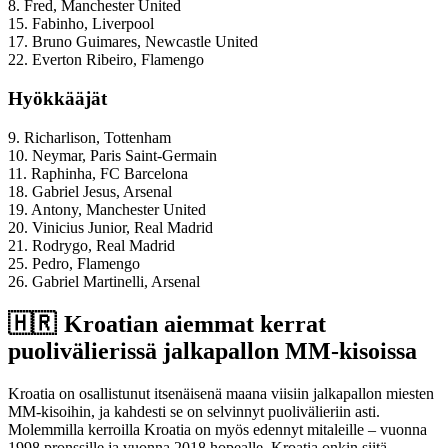
8. Fred, Manchester United
15. Fabinho, Liverpool
17. Bruno Guimares, Newcastle United
22. Everton Ribeiro, Flamengo
Hyökkääjät
9. Richarlison, Tottenham
10. Neymar, Paris Saint-Germain
11. Raphinha, FC Barcelona
18. Gabriel Jesus, Arsenal
19. Antony, Manchester United
20. Vinicius Junior, Real Madrid
21. Rodrygo, Real Madrid
25. Pedro, Flamengo
26. Gabriel Martinelli, Arsenal
🇭🇷 Kroatian aiemmat kerrat
puolivälierissä jalkapallon MM-kisoissa
Kroatia on osallistunut itsenäisenä maana viisiin jalkapallon miesten
MM-kisoihin, ja kahdesti se on selvinnyt puolivälieriin asti.
Molemmilla kerroilla Kroatia on myös edennyt mitaleille – vuonna
1998 pronssille ja vuonna 2018 hopealle. Kroatia onkin siitä