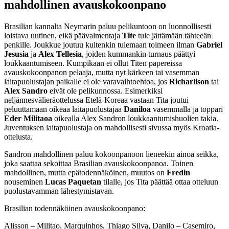
mahdollinen avauskokoonpano
Brasilian kannalta Neymarin paluu pelikuntoon on luonnollisesti
loistava uutinen, eikä päävalmentaja
Tite
tule jättämään tähteeän
penkille. Joukkue joutuu kuitenkin tulemaan toimeen ilman
Gabriel
Jesusia
ja
Alex Tellesia
, joiden kummankin turnaus päättyi
loukkaantumiseen. Kumpikaan ei ollut Titen papereissa
avauskokoonpanon pelaaja, mutta nyt kärkeen tai vasemman
laitapuolustajan paikalle ei ole varavaihtoehtoa, jos
Richarlison
tai
Alex Sandro
eivät ole pelikunnossa. Esimerkiksi
neljännesvälieräottelussa Etelä-Koreaa vastaan Tita joutui
peluuttamaan oikeaa laitapuolustajaa
Daniloa
vasemmalla ja toppari
Eder Militaoa
oikealla Alex Sandron loukkaantumishuolien takia.
Juventuksen laitapuolustaja on mahdollisesti sivussa myös Kroatia-
ottelusta.
Sandron mahdollinen paluu kokoonpanoon lieneekin ainoa seikka,
joka saattaa sekoittaa Brasilian avauskokoonpanoa. Toinen
mahdollinen, mutta epätodennäköinen, muutos on
Fredin
nouseminen
Lucas Paquetan
tilalle, jos Tita päättää ottaa otteluun
puolustavamman lähestymistavan.
Brasilian todennäköinen avauskokoonpano:
Alisson – Militao, Marquinhos, Thiago Silva, Danilo – Casemiro,