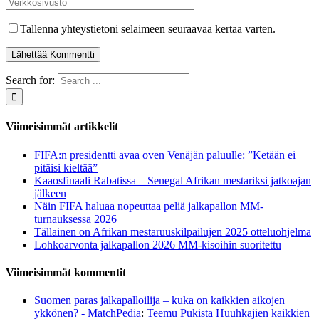
Tallenna yhteystietoni selaimeen seuraavaa kertaa varten.
Search for:
Viimeisimmät artikkelit
FIFA:n presidentti avaa oven Venäjän paluulle: ”Ketään ei
pitäisi kieltää”
Kaaosfinaali Rabatissa – Senegal Afrikan mestariksi jatkoajan
jälkeen
Näin FIFA haluaa nopeuttaa peliä jalkapallon MM-
turnauksessa 2026
Tällainen on Afrikan mestaruuskilpailujen 2025 otteluohjelma
Lohkoarvonta jalkapallon 2026 MM-kisoihin suoritettu
Viimeisimmät kommentit
Suomen paras jalkapalloilija – kuka on kaikkien aikojen
ykkönen? - MatchPedia
:
Teemu Pukista Huuhkajien kaikkien