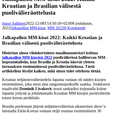
Kroatian ja Brasilian välisestä
puolivälieräottelusta
Juuso Sallinen
|
2022-12-08T14:50:18+02:00
8 joulukuun,
2022
|
Jalkapallon MM-kisat
,
MM 2022
|
0 Kommentti
Jalkapallon MM-kisat 2022: Kaikki Kroatian ja
Brasilian välisestä puolivälieräottelusta
Historian ainoa viisinkertainen maailmanmestari kohtaa
jalkapallon MM-kisojen 2022
puolivälierissä hallitsevan MM-
hopeamitalistin, kun Brasilia ja Kroatia iskevät yhteen
turnauksen ensimmäisessä puolivälieräottelussa. Tästä
artikkelista löydät kaiken, mitä sinun tulee ottelusta tietää.
Kroatian neljännesvälieräottelu Japania vastaan oli näiden kisojen
ensimmäinen, joka meni aina rangaistuspotkuille saakka. Joukkueen
maalivahti
Dominik Livakovic
nousi sankariksi torjumalla kolme
Japanin yritystä ja johdattamalla Kroatian MM-kisojen puolivälieriin
toisen kerran peräkkäin.
Brasilia puolestaan järjesti neljännesvälierissä aikamoisen show’n
latomalla Etelä-Koreaa vastaan neljä osumaa ensimmäiseen 36