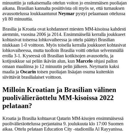
minuuttiin ja ratkaisemalla ottelun voiton jo ensimmäisen puoliajan
aikana. Brasilian kannalta posiitivista oli myös se, että turnauksen
avausottelussa loukkaantunut
Neymar
pystyi pelaamaan ottelussa
yli 80 minuuttia.
Brasilia ja Kroatia ovat kohdanneet miesten MM-kisoissa kahdesti
aiemmin, vuosina 2006 ja 2014. Ensimmäisellä kerralla joukkueet
kohtasivat toisensa lohkovaiheessa ja ottelu päättyi Brasilian
niukkaan 1-0 voittoon. Myös toisella kerralla joukkueet kohtasivat
lohkovaiheessa, mutta tuolloin Brasilia voitti ottelun selvemmällä
erolla 3-1. Kyseessä oli Brasilian kotikisojen avausottelu, ja
kotijoukkue sai peliin ikävän alun, kun
Marcelo
ohjasi pallon
omaan maaliinsa jo 12 minuutin pelin jälkeen. Neymarin kaksi
maalia ja
Oscarin
toisen puoliajan lisäajan osuma kuitenkin
siivittävät brasilialaiset voittoon.
Milloin Kroatian ja Brasilian välinen
puolivälieräottelu MM-kisoissa 2022
pelataan?
Kroatia ja Brasilia kohtaavat Qatarin MM-kisojen ensimmäisessä
puolivälieräottelussa perjantaina 9. joulukuuta klo 17:00 Suomen
aikaa. Ottelu pelataan Education City -stadionilla Al Rayyanissa.