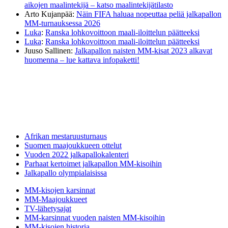
aikojen maalintekijä – katso maalintekijätilasto
Arto Kujanpää
:
Näin FIFA haluaa nopeuttaa peliä jalkapallon
MM-turnauksessa 2026
Luka
:
Ranska lohkovoittoon maali-iloittelun päätteeksi
Luka
:
Ranska lohkovoittoon maali-iloittelun päätteeksi
Juuso Sallinen
:
Jalkapallon naisten MM-kisat 2023 alkavat
huomenna – lue kattava infopaketti!
Afrikan mestaruusturnaus
Suomen maajoukkueen ottelut
Vuoden 2022 jalkapallokalenteri
Parhaat kertoimet jalkapallon MM-kisoihin
Jalkapallo olympialaisissa
MM-kisojen karsinnat
MM-Maajoukkueet
TV-lähetysajat
MM-karsinnat vuoden naisten MM-kisoihin
MM-kisojen historia