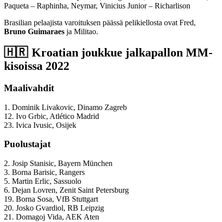
Paqueta – Raphinha, Neymar, Vinicius Junior – Richarlison
Brasilian pelaajista varoituksen päässä pelikiellosta ovat Fred,
Bruno Guimaraes
ja Militao.
🇭🇷 Kroatian joukkue jalkapallon MM-
kisoissa 2022
Maalivahdit
1. Dominik Livakovic, Dinamo Zagreb
12. Ivo Grbic, Atlético Madrid
23. Ivica Ivusic, Osijek
Puolustajat
2. Josip Stanisic, Bayern München
3. Borna Barisic, Rangers
5. Martin Erlic, Sassuolo
6. Dejan Lovren, Zenit Saint Petersburg
19. Borna Sosa, VfB Stuttgart
20. Josko Gvardiol, RB Leipzig
21. Domagoj Vida, AEK Aten