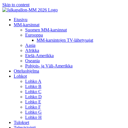
Skip to content
Etusivu
MM-karsinnat
Suomen MM-karsinnat
Eurooppa
MM-karsintojen TV-lähetysajat
Aasia
Afrikka
Etelä-Amerikka
Oseania
Pohjois- ja Väli-Amerikka
Otteluohjelma
Lohkot
Lohko A
Lohko B
Lohko C
Lohko D
Lohko E
Lohko F
Lohko G
Lohko H
Tulokset
Televisiointi