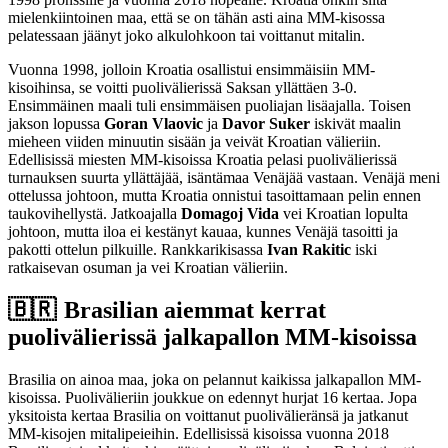
mielenkiintoinen maa, että se on tähän asti aina MM-kisossa
pelatessaan jäänyt joko alkulohkoon tai voittanut mitalin.
Vuonna 1998, jolloin Kroatia osallistui ensimmäisiin MM-
kisoihinsa, se voitti puolivälierissä Saksan yllättäen 3-0.
Ensimmäinen maali tuli ensimmäisen puoliajan lisäajalla. Toisen
jakson lopussa
Goran Vlaovic
ja
Davor Suker
iskivät maalin
mieheen viiden minuutin sisään ja veivät Kroatian välieriin.
Edellisissä miesten MM-kisoissa Kroatia pelasi puolivälierissä
turnauksen suurta yllättäjää, isäntämaa Venäjää vastaan. Venäjä meni
ottelussa johtoon, mutta Kroatia onnistui tasoittamaan pelin ennen
taukovihellystä. Jatkoajalla
Domagoj Vida
vei Kroatian lopulta
johtoon, mutta iloa ei kestänyt kauaa, kunnes Venäjä tasoitti ja
pakotti ottelun pilkuille. Rankkarikisassa
Ivan Rakitic
iski
ratkaisevan osuman ja vei Kroatian välieriin.
🇧🇷 Brasilian aiemmat kerrat
puolivälierissä jalkapallon MM-kisoissa
Brasilia on ainoa maa, joka on pelannut kaikissa jalkapallon MM-
kisoissa. Puolivälieriin joukkue on edennyt hurjat 16 kertaa. Jopa
yksitoista kertaa Brasilia on voittanut puolivälieränsä ja jatkanut
MM-kisojen mitalipeieihin. Edellisissä kisoissa vuonna 2018