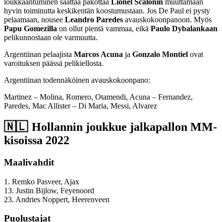
loukkaantuminen saattaa pakottaa
Lionel Scalonin
muuttamaan
hyvin toiminutta keskikentän koostumustaan. Jos De Paul ei pysty
pelaamaan, nousee
Leandro Paredes
avauskokoonpanoon. Myös
Papu Gomezilla
on ollut pientä vammaa, eikä
Paulo Dybalankaan
pelikunnostaan ole varmuutta.
Argentiinan pelaajista
Marcos Acuna
ja
Gonzalo Montiel
ovat
varoituksen päässä pelikiellosta.
Argentiinan todennäköinen avauskokoonpano:
Martinez – Molina, Romero, Otamendi, Acuna – Fernandez,
Paredes, Mac Allister – Di Maria, Messi, Alvarez
🇳🇱 Hollannin joukkue jalkapallon MM-
kisoissa 2022
Maalivahdit
1. Remko Pasveer, Ajax
13. Justin Bijlow, Feyenoord
23. Andries Noppert, Heerenveen
Puolustajat