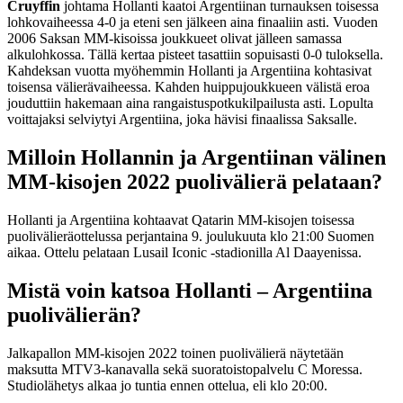
Cruyffin
johtama Hollanti kaatoi Argentiinan turnauksen toisessa
lohkovaiheessa 4-0 ja eteni sen jälkeen aina finaaliin asti. Vuoden
2006 Saksan MM-kisoissa joukkueet olivat jälleen samassa
alkulohkossa. Tällä kertaa pisteet tasattiin sopuisasti 0-0 tuloksella.
Kahdeksan vuotta myöhemmin Hollanti ja Argentiina kohtasivat
toisensa välierävaiheessa. Kahden huippujoukkueen välistä eroa
jouduttiin hakemaan aina rangaistuspotkukilpailusta asti. Lopulta
voittajaksi selviytyi Argentiina, joka hävisi finaalissa Saksalle.
Milloin Hollannin ja Argentiinan välinen
MM-kisojen 2022 puolivälierä pelataan?
Hollanti ja Argentiina kohtaavat Qatarin MM-kisojen toisessa
puolivälieräottelussa perjantaina 9. joulukuuta klo 21:00 Suomen
aikaa. Ottelu pelataan Lusail Iconic -stadionilla Al Daayenissa.
Mistä voin katsoa Hollanti – Argentiina
puolivälierän?
Jalkapallon MM-kisojen 2022 toinen puolivälierä näytetään
maksutta MTV3-kanavalla sekä suoratoistopalvelu C Moressa.
Studiolähetys alkaa jo tuntia ennen ottelua, eli klo 20:00.