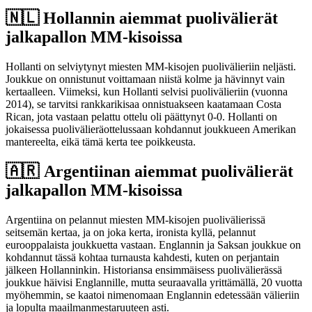
🇳🇱 Hollannin aiemmat puolivälierät
jalkapallon MM-kisoissa
Hollanti on selviytynyt miesten MM-kisojen puolivälieriin neljästi.
Joukkue on onnistunut voittamaan niistä kolme ja hävinnyt vain
kertaalleen. Viimeksi, kun Hollanti selvisi puolivälieriin (vuonna
2014), se tarvitsi rankkarikisaa onnistuakseen kaatamaan Costa
Rican, jota vastaan pelattu ottelu oli päättynyt 0-0. Hollanti on
jokaisessa puolivälieräottelussaan kohdannut joukkueen Amerikan
mantereelta, eikä tämä kerta tee poikkeusta.
🇦🇷 Argentiinan aiemmat puolivälierät
jalkapallon MM-kisoissa
Argentiina on pelannut miesten MM-kisojen puolivälierissä
seitsemän kertaa, ja on joka kerta, ironista kyllä, pelannut
eurooppalaista joukkuetta vastaan. Englannin ja Saksan joukkue on
kohdannut tässä kohtaa turnausta kahdesti, kuten on perjantain
jälkeen Hollanninkin. Historiansa ensimmäisess puolivälierässä
joukkue häivisi Englannille, mutta seuraavalla yrittämällä, 20 vuotta
myöhemmin, se kaatoi nimenomaan Englannin edetessään välieriin
ja lopulta maailmanmestaruuteen asti.