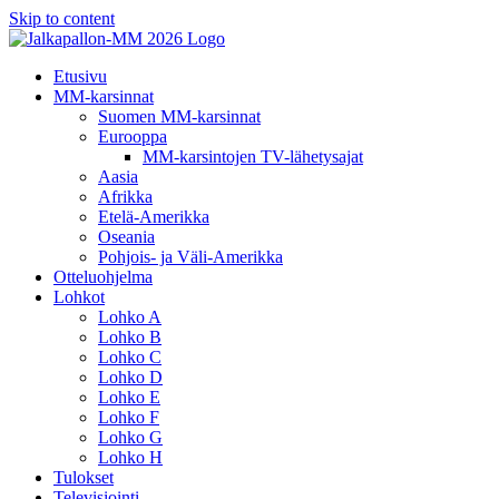
Skip to content
Etusivu
MM-karsinnat
Suomen MM-karsinnat
Eurooppa
MM-karsintojen TV-lähetysajat
Aasia
Afrikka
Etelä-Amerikka
Oseania
Pohjois- ja Väli-Amerikka
Otteluohjelma
Lohkot
Lohko A
Lohko B
Lohko C
Lohko D
Lohko E
Lohko F
Lohko G
Lohko H
Tulokset
Televisiointi