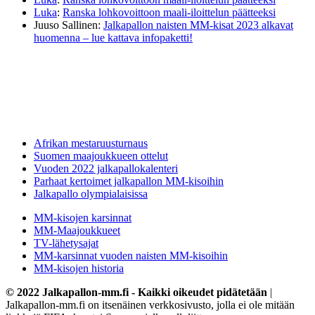
Luka
:
Ranska lohkovoittoon maali-iloittelun päätteeksi
Juuso Sallinen
:
Jalkapallon naisten MM-kisat 2023 alkavat
huomenna – lue kattava infopaketti!
Afrikan mestaruusturnaus
Suomen maajoukkueen ottelut
Vuoden 2022 jalkapallokalenteri
Parhaat kertoimet jalkapallon MM-kisoihin
Jalkapallo olympialaisissa
MM-kisojen karsinnat
MM-Maajoukkueet
TV-lähetysajat
MM-karsinnat vuoden naisten MM-kisoihin
MM-kisojen historia
© 2022 Jalkapallon-mm.fi - Kaikki oikeudet pidätetään
|
Jalkapallon-mm.fi on itsenäinen verkkosivusto, jolla ei ole mitään