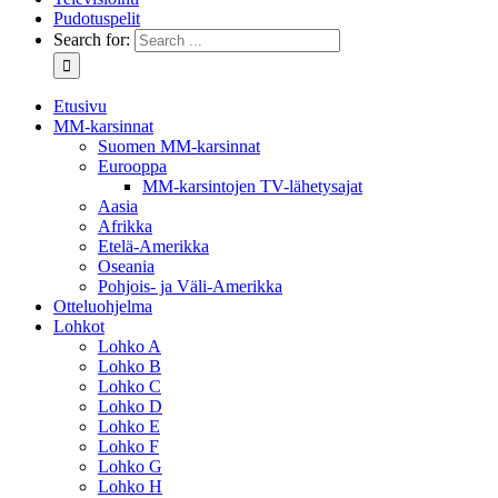
Pudotuspelit
Search for:
Etusivu
MM-karsinnat
Suomen MM-karsinnat
Eurooppa
MM-karsintojen TV-lähetysajat
Aasia
Afrikka
Etelä-Amerikka
Oseania
Pohjois- ja Väli-Amerikka
Otteluohjelma
Lohkot
Lohko A
Lohko B
Lohko C
Lohko D
Lohko E
Lohko F
Lohko G
Lohko H