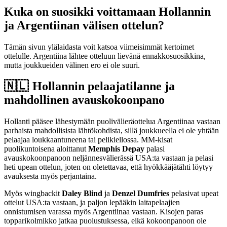
Kuka on suosikki voittamaan Hollannin
ja Argentiinan välisen ottelun?
Tämän sivun ylälaidasta voit katsoa viimeisimmät kertoimet
ottelulle. Argentiina lähtee otteluun lievänä ennakkosuosikkina,
mutta joukkueiden välinen ero ei ole suuri.
🇳🇱 Hollannin pelaajatilanne ja
mahdollinen avauskokoonpano
Hollanti pääsee lähestymään puolivälieräottelua Argentiinaa vastaan
parhaista mahdollisista lähtökohdista, sillä joukkueella ei ole yhtään
pelaajaa loukkaantuneena tai pelikiellossa. MM-kisat
puolikuntoisena aloittanut
Memphis Depay
palasi
avauskokoonpanoon neljännesvälierässä USA:ta vastaan ja pelasi
heti upean ottelun, joten on oletettavaa, että hyökkääjätähti löytyy
avauksesta myös perjantaina.
Myös wingbackit
Daley Blind
ja
Denzel Dumfries
pelasivat upeat
ottelut USA:ta vastaan, ja paljon lepääkin laitapelaajien
onnistumisen varassa myös Argentiinaa vastaan. Kisojen paras
topparikolmikko jatkaa puolustuksessa, eikä kokoonpanoon ole