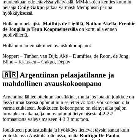
muutenkaan odotettavissa yllätyksiä. MM-kisojen kenties kuumin
pelaaja
Cody Gakpo
jatkaa varmasti Memphisin parina
hyökkäyksessä.
Hollannin pelaajista
Matthijs de Ligtillä
,
Nathan Akélla
,
Frenkie
de Jongilla
ja
Teun
Koopmeinersilla
on kortti alla ennen
puolivälieriä.
Hollannin todennäköinen avauskokoonpano:
Noppert – Timber, van Dijk, Aké – Dumfries, de Roon, de Jong,
Blind – Klaassen – Gakpo, Depay
🇦🇷 Argentiinan pelaajatilanne ja
mahdollinen avauskokoonpano
Argentiina lähtee otteluun suosikkina, mutta jos jotakin joukkue on
tässä turnauksessa oppinut niin se, ettei voitosta voi koskaan olla
varma etukäteen. Joukkueen kokoonpano on elänyt aika paljon
turnauksen aikana, ja muovautunut tietynlaisesta 4-2-2-2
formaatiosta valeysimäiseen 4-3-3 muotoon.
Joukkueen puolustuslinja ja hyökkäys lienevät täysin samat kuin
voitokkaassa Australia-ottelussa, mutta
Rodrigo De Paulin