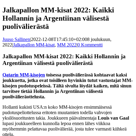
Jalkapallon MM-kisat 2022: Kaikki
Hollannin ja Argentiinan välisestä
puolivälierästä
Juuso Sallinen
|
2022-12-08T17:45:10+02:00
8 joulukuun,
2022
|
Jalkapallon MM-kisat
,
MM 2022
|
0 Kommentti
Jalkapallon MM-kisat 2022: Kaikki Hollannin ja
Argentiinan välisestä puolivälierästä
Qatarin MM-kisojen
toisessa puolivälierässä kohtaavat kaksi
joukkuetta, jotka ovat toisilleen hyvinkin tutut vastustajat MM-
kisojen pudotuspeleissä. Tältä sivulta löydät kaiken, mitä sinun
tarvitsee tietää Hollannin ja Argentiinan välisestä
puolivälieräottelusta.
Hollanti kukisti USA:n koko MM-kisojen ensimmäisessä
pudotuspeliottelussa eritoten muutamien todella vahvojen
yksilösuoritusten takia. Joukkueen päävalmentaja
Louis van Gaal
lupasi joukkueelleen kunnolla lepoa ennen lähes viikkoa
myöhemmin pelattavaa puolivälierää, josta tulee varmasti kiihkeä
ottelu.