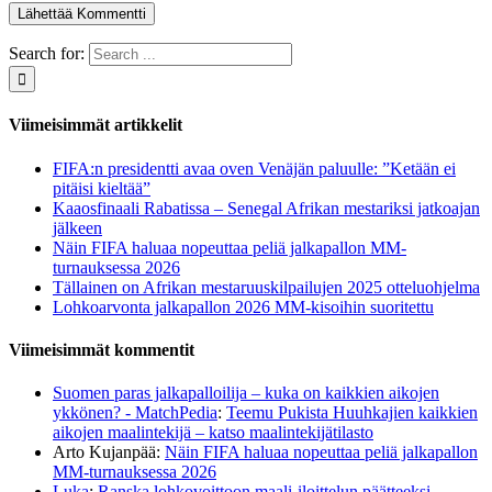
Search for:
Viimeisimmät artikkelit
FIFA:n presidentti avaa oven Venäjän paluulle: ”Ketään ei
pitäisi kieltää”
Kaaosfinaali Rabatissa – Senegal Afrikan mestariksi jatkoajan
jälkeen
Näin FIFA haluaa nopeuttaa peliä jalkapallon MM-
turnauksessa 2026
Tällainen on Afrikan mestaruuskilpailujen 2025 otteluohjelma
Lohkoarvonta jalkapallon 2026 MM-kisoihin suoritettu
Viimeisimmät kommentit
Suomen paras jalkapalloilija – kuka on kaikkien aikojen
ykkönen? - MatchPedia
:
Teemu Pukista Huuhkajien kaikkien
aikojen maalintekijä – katso maalintekijätilasto
Arto Kujanpää
:
Näin FIFA haluaa nopeuttaa peliä jalkapallon
MM-turnauksessa 2026
Luka
:
Ranska lohkovoittoon maali-iloittelun päätteeksi