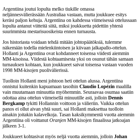
Argentiina joutui lopulta melko tiukille omassa
neljännesvälierässään Australiaa vastaan, mutta joukkuee esitys
keräsi paljon kehuja. Argentiina on kahdessa viimeisessä ottelussaan
lopulta antanut viitteitä siitä, miksi joukkuetta pidettiin yhtenä
suurimmista mestarisuosikeista ennen turnausta.
Jos historiasta voidaan tehdä mitään johtopäätöksiä, tulemme
näkemään todella mielenkiintoisen ja kiivaan jalkapallo-ottelun.
Hollanti ja Argentiina ovat kohdanneet toisensa viidesti aiemmin
MM-kisoissa. Viidestä kohtaamisesta yksi on osunut tähän samaan
turnauksen kohtaan, kun joukkueet saivat toisensa vastaan vuoden
1998 MM-kisojen puolivälierissä.
Tuolloin Hollanti meni johtoon heti ottelun alussa. Argentiina
onnistui kuitenkin kapuamaan tasoihin
Claudio Lopézin
maalilla
vain muutamaan minuuttia myöhemmin. Seuraavaa osumaa saatiin
odottaa aina ottelun viimeisellä minuutille asti, jolloin
Dennis
Bergkamp
tykitti Hollannin voittoon ja välieriin. Vaikka ottelun
panos ei ollut aivan yhtä suuri, sai Hollanti maksettua tuolloin
ainakin joitakin kalavelkoja. Tasan kaksikymmentä vuotta aiemmin
Argentiina oli voittanut
Oranjen
MM-kisojen finaalissa jatkoajan
jälkeen 3-1.
Joukkueet kohtasivat myös neljä vuotta aiemmin, jolloin
Johan