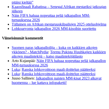
pitäisi kieltää”
Kaaosfinaali Rabatissa – Senegal Afrikan mestariksi jatkoajan
jälkeen
Näin FIFA haluaa nopeuttaa peliä jalkapallon MM-
turnauksessa 2026
Tällainen on Afrikan mestaruuskilpailujen 2025 otteluohjelma
Lohkoarvonta jalkapallon 2026 MM-kisoihin suoritettu
Viimeisimmät kommentit
Suomen paras jalkapalloilija – kuka on kaikkien aikojen
ykkönen? - MatchPedia
:
Teemu Pukista Huuhkajien kaikkien
aikojen maalintekijä – katso maalintekijätilasto
Arto Kujanpää
:
Näin FIFA haluaa nopeuttaa peliä jalkapallon
MM-turnauksessa 2026
Luka
:
Ranska lohkovoittoon maali-iloittelun päätteeksi
Luka
:
Ranska lohkovoittoon maali-iloittelun päätteeksi
Juuso Sallinen
:
Jalkapallon naisten MM-kisat 2023 alkavat
huomenna – lue kattava infopaketti!