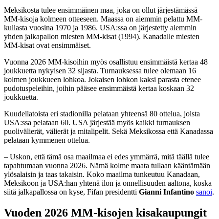
Meksikosta tulee ensimmäinen maa, joka on ollut järjestämässä
MM-kisoja kolmeen otteeseen. Maassa on aiemmin pelattu MM-
kullasta vuosina 1970 ja 1986. USA:ssa on järjestetty aiemmin
yhden jalkapallon miesten MM-kisat (1994). Kanadalle miesten
MM-kisat ovat ensimmäiset.
Vuonna 2026 MM-kisoihin myös osallistuu ensimmäistä kertaa 48
joukkuetta nykyisen 32 sijasta. Turnauksessa tulee olemaan 16
kolmen joukkueen lohkoa. Jokaisen lohkon kaksi parasta etenee
pudotuspeleihin, joihin pääsee ensimmäistä kertaa koskaan 32
joukkuetta.
Kuudellatoista eri stadionilla pelataan yhteensä 80 ottelua, joista
USA:ssa pelataan 60. USA järjestää myös kaikki turnauksen
puolivälierät, välierät ja mitalipelit. Sekä Meksikossa että Kanadassa
pelataan kymmenen ottelua.
– Uskon, että tämä osa maailmaa ei edes ymmärrä, mitä täällä tulee
tapahtumaan vuonna 2026. Nämä kolme maata tullaan kääntämään
ylösalaisin ja taas takaisin. Koko maailma tunkeutuu Kanadaan,
Meksikoon ja USA:han yhtenä ilon ja onnellisuuden aaltona, koska
siitä jalkapallossa on kyse, Fifan presidentti
Gianni Infantino
sanoi
.
Vuoden 2026 MM-kisojen kisakaupungit