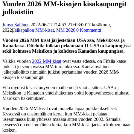
Vuoden 2026 MM-kisojen kisakaupungit
julkaistiin
Juuso Sallinen
|
2022-06-17T14:53:21+03:00
17 kesäkuun,
2022
|
Jalkapallon MM-kisat
,
MM 2026
|
0 Kommentti
Vuoden 2026 MM-kisat järjestetään USA:ssa, Meksikossa ja
Kanadassa. Otteluita tullaan pelaamaan 11 USA:n kaupungissa
sekä kolmessa Meksikon ja kahdessa Kanadan kaupungissa.
Vaikka vuoden
2022 MM-kisat
ovat vasta edessä, on Fifalla katse
tiukasti jo seuraavassa MM-turnauksessa. Kansainvälinen
jalkapalloliitto nimittäin julkisti perjantaina vuoden 2026 MM-
kisojen kisakaupungit.
Fifa myönsi kisaisännyyden maille neljä vuotta sitten. USA:n,
Meksikon ja Kanadan yhteishakemus voitti loppuvaiheessa niukasti
Marokon hakemuksen.
Vuoden 2026 MM-kisat ovat monella tapaa poikkeukselliset.
Kyseessä on ensimmäinen kerta, kun MM-kisat pelataan
useammassa kuin yhdessä maassa sitten vuoden 2002. Samalla
kyseessä on ensimmäinen kerta, kun MM-kisat jaetaan kolmen maan
kesken.