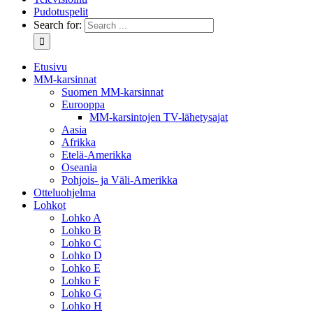
Pudotuspelit
Search for:
Etusivu
MM-karsinnat
Suomen MM-karsinnat
Eurooppa
MM-karsintojen TV-lähetysajat
Aasia
Afrikka
Etelä-Amerikka
Oseania
Pohjois- ja Väli-Amerikka
Otteluohjelma
Lohkot
Lohko A
Lohko B
Lohko C
Lohko D
Lohko E
Lohko F
Lohko G
Lohko H