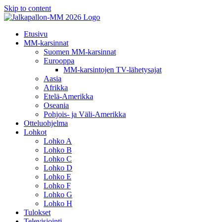
Skip to content
Etusivu
MM-karsinnat
Suomen MM-karsinnat
Eurooppa
MM-karsintojen TV-lähetysajat
Aasia
Afrikka
Etelä-Amerikka
Oseania
Pohjois- ja Väli-Amerikka
Otteluohjelma
Lohkot
Lohko A
Lohko B
Lohko C
Lohko D
Lohko E
Lohko F
Lohko G
Lohko H
Tulokset
Televisiointi