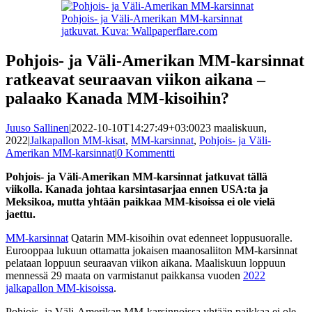
Pohjois- ja Väli-Amerikan MM-karsinnat
jatkuvat. Kuva: Wallpaperflare.com
Pohjois- ja Väli-Amerikan MM-karsinnat
ratkeavat seuraavan viikon aikana –
palaako Kanada MM-kisoihin?
Juuso Sallinen
|
2022-10-10T14:27:49+03:00
23 maaliskuun,
2022
|
Jalkapallon MM-kisat
,
MM-karsinnat
,
Pohjois- ja Väli-
Amerikan MM-karsinnat
|
0 Kommentti
Pohjois- ja Väli-Amerikan MM-karsinnat jatkuvat tällä
viikolla. Kanada johtaa karsintasarjaa ennen USA:ta ja
Meksikoa, mutta yhtään paikkaa MM-kisoissa ei ole vielä
jaettu.
MM-karsinnat
Qatarin MM-kisoihin ovat edenneet loppusuoralle.
Eurooppaa lukuun ottamatta jokaisen maanosaliiton MM-karsinnat
pelataan loppuun seuraavan viikon aikana. Maaliskuun loppuun
mennessä 29 maata on varmistanut paikkansa vuoden
2022
jalkapallon MM-kisoissa
.
Pohjois- ja Väli-Amerikan MM-karsinnoissa yhtään paikkaa ei ole