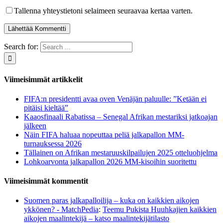
Tallenna yhteystietoni selaimeen seuraavaa kertaa varten.
Search for:
Viimeisimmät artikkelit
FIFA:n presidentti avaa oven Venäjän paluulle: ”Ketään ei
pitäisi kieltää”
Kaaosfinaali Rabatissa – Senegal Afrikan mestariksi jatkoajan
jälkeen
Näin FIFA haluaa nopeuttaa peliä jalkapallon MM-
turnauksessa 2026
Tällainen on Afrikan mestaruuskilpailujen 2025 otteluohjelma
Lohkoarvonta jalkapallon 2026 MM-kisoihin suoritettu
Viimeisimmät kommentit
Suomen paras jalkapalloilija – kuka on kaikkien aikojen
ykkönen? - MatchPedia
:
Teemu Pukista Huuhkajien kaikkien
aikojen maalintekijä – katso maalintekijätilasto