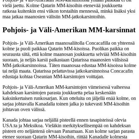
vielä jaettu. Kolme Qatarin MM-kisoihin etenevää joukkuetta
ratkeaa kuitenkin ensi viikon torstaihin mennessä, minkä lisäksi yksi
maa jatkaa maanosien välisiin MM-jatkokarsintoihin.
Pohjois- ja Väli-Amerikan MM-karsinnat
Pohjois- ja Väli-Amerikan maanosaliitolla Concacafilla on yhteensä
kolme ja puoli paikkaa Qatarin MM-kisoissa. Puolikas paikka on
seurausta siitä, että kolme maanosan joukkuetta selviää MM-kisoihin
suoraan, ja neljäs karsii paikastaan Qatarissa maanosien välisissä
MM-jatkokarsinnoissa. Täten maanosaa edustaa MM-kisoissa kolme
tai neljä maata. Qatarissa pelattavissa jatkokarsinnoissa Concacafin
edustaja kohtaa Oseanian MM-karsintojen voittajan.
Pohjois- ja Väli-Amerikan MM-karsintojen viimeisessä vaiheessa
kahdeksan karsintojen parasta joukkuetta pelaa keskenään
kaksinkertaisen runkosarjan. Kun otteluita on jäljellä enää kolme, on
sarjaa johtavalla Kanadalla toinen jalka jo tukevasti MM-kisoihin
johtavan oven välissä.
Kanada johtaa sarjaa neljällä pisteellä ennen tasapisteissä olevia
USA:ta ja Meksikoa. Vieläkin merkityksellisempää on kahdeksan
pisteen ero neljäntenä olevaan Panamaan. Kun kolme sarjan parasta
etenee suoraan Qatarin MM-kisoihin, riittää Kanadalle kolmesta