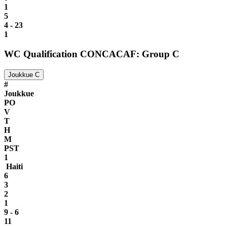
1
5
4 - 23
1
WC Qualification CONCACAF: Group C
Joukkue C
#
Joukkue
PO
V
T
H
M
PST
1
Haiti
6
3
2
1
9 - 6
11