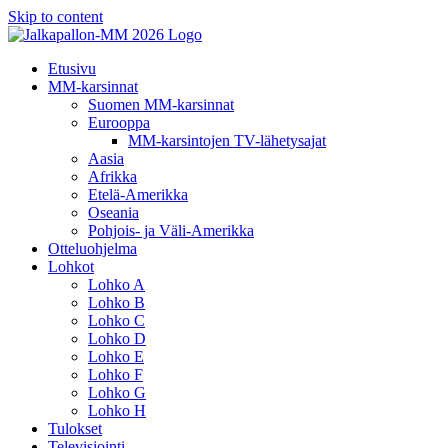
Skip to content
Etusivu
MM-karsinnat
Suomen MM-karsinnat
Eurooppa
MM-karsintojen TV-lähetysajat
Aasia
Afrikka
Etelä-Amerikka
Oseania
Pohjois- ja Väli-Amerikka
Otteluohjelma
Lohkot
Lohko A
Lohko B
Lohko C
Lohko D
Lohko E
Lohko F
Lohko G
Lohko H
Tulokset
Televisiointi