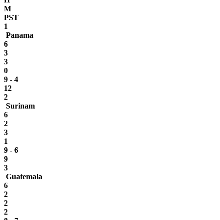
M
PST
1
Panama
6
3
3
0
9 - 4
12
2
Surinam
6
2
3
1
9 - 6
9
3
Guatemala
6
2
2
2