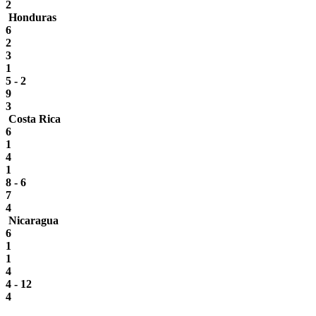
2
Honduras
6
2
3
1
5 - 2
9
3
Costa Rica
6
1
4
1
8 - 6
7
4
Nicaragua
6
1
1
4
4 - 12
4