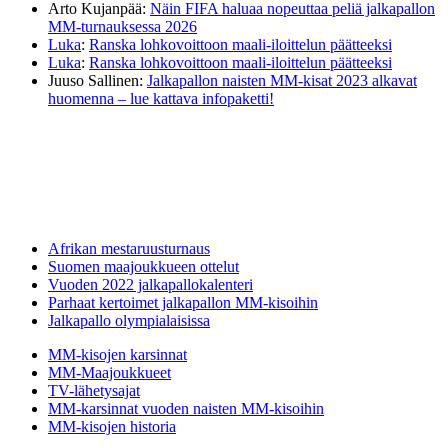
Arto Kujanpää
:
Näin FIFA haluaa nopeuttaa peliä jalkapallon
MM-turnauksessa 2026
Luka
:
Ranska lohkovoittoon maali-iloittelun päätteeksi
Luka
:
Ranska lohkovoittoon maali-iloittelun päätteeksi
Juuso Sallinen
:
Jalkapallon naisten MM-kisat 2023 alkavat
huomenna – lue kattava infopaketti!
Afrikan mestaruusturnaus
Suomen maajoukkueen ottelut
Vuoden 2022 jalkapallokalenteri
Parhaat kertoimet jalkapallon MM-kisoihin
Jalkapallo olympialaisissa
MM-kisojen karsinnat
MM-Maajoukkueet
TV-lähetysajat
MM-karsinnat vuoden naisten MM-kisoihin
MM-kisojen historia