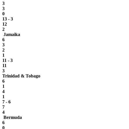
3
3
0
13 - 3
12
2
Jamaika
6
3
2
1
11 - 3
11
3
Trinidad & Tobago
6
1
4
1
7 - 6
7
4
Bermuda
6
0