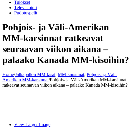
Tulokset
Televisiointi
Pudotuspelit
Pohjois- ja Väli-Amerikan
MM-karsinnat ratkeavat
seuraavan viikon aikana –
palaako Kanada MM-kisoihin?
Home
/
Jalkapallon MM-kisat
,
MM-karsinnat
,
Pohjois- ja Väli-
Amerikan MM-karsinnat
/
Pohjois- ja Väli-Amerikan MM-karsinnat
ratkeavat seuraavan viikon aikana – palaako Kanada MM-kisoihin?
View Larger Image