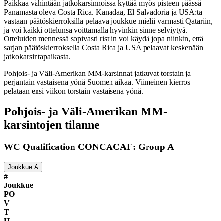
Paikkaa vähintään jatkokarsinnoissa kyttää myös pisteen päässä
Panamasta oleva Costa Rica. Kanadaa, El Salvadoria ja USA:ta
vastaan päätöskierroksilla pelaava joukkue mielii varmasti Qatariin,
ja voi kaikki ottelunsa voittamalla hyvinkin sinne selviytyä.
Otteluiden mennessä sopivasti ristiin voi käydä jopa niinkin, että
sarjan päätöskierroksella Costa Rica ja USA pelaavat keskenään
jatkokarsintapaikasta.
Pohjois- ja Väli-Amerikan MM-karsinnat jatkuvat torstain ja
perjantain vastaisena yönä Suomen aikaa. Viimeinen kierros
pelataan ensi viikon torstain vastaisena yönä.
Pohjois- ja Väli-Amerikan MM-
karsintojen tilanne
WC Qualification CONCACAF: Group A
Joukkue A
#
Joukkue
PO
V
T
H