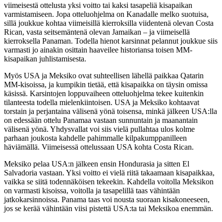
viimeisestä ottelusta yksi voitto tai kaksi tasapeliä kisapaikan
varmistamiseen. Jopa otteluohjelma on Kanadalle melko suotuisa,
sillä joukkue kohtaa viimeisillä kierroksilla viidentenä olevan Costa
Rican, vasta seitsemäntenä olevan Jamaikan – ja viimeisellä
kierroksella Panaman. Todella hienot karsinnat pelannut joukkue siis
varmasti jo ainakin osittain haaveilee historiansa toisen MM-
kisapaikan juhlistamisesta.
Myös USA ja Meksiko ovat suhteellisen lähellä paikkaa Qatarin
MM-kisoissa, ja kumpikin tietää, että kisapaikka on täysin omissa
käsissä. Karsintojen loppuvaiheen otteluohjelma tekee kuitenkin
tilanteesta todella mielenkiintoisen. USA ja Meksiko kohtaavat
torstain ja perjantaina välisenä yönä toisensa, minkä jälkeen USA:lla
on edessään ottelu Panamaa vastaan sunnuntain ja maanantain
välisenä yönä. Yhdysvallat voi siis vielä pullahtaa ulos kolme
parhaan joukosta kahdelle pahimmalle kilpakumppanilleen
häviämällä. Viimeisessä ottelussaan USA kohta Costa Rican.
Meksiko pelaa USA:n jälkeen ensin Hondurasia ja sitten El
Salvadoria vastaan. Yksi voitto ei vielä riitä takaamaan kisapaikkaa,
vaikka se siitä todennäköisen tekeekin. Kahdella voitolla Meksikon
on varmasti kisoissa, voitolla ja tasapelillä taas vähintään
jatkokarsinnoissa. Panama taas voi nousta suoraan kisakoneeseen,
jos se kerää vähintään viisi pistettä USA:ta tai Meksikoa enemmän.