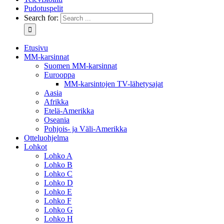
Pudotuspelit
Search for:
Etusivu
MM-karsinnat
Suomen MM-karsinnat
Eurooppa
MM-karsintojen TV-lähetysajat
Aasia
Afrikka
Etelä-Amerikka
Oseania
Pohjois- ja Väli-Amerikka
Otteluohjelma
Lohkot
Lohko A
Lohko B
Lohko C
Lohko D
Lohko E
Lohko F
Lohko G
Lohko H