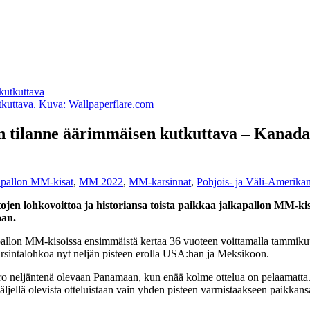
tkuttava. Kuva: Wallpaperflare.com
tilanne äärimmäisen kutkuttava – Kanada lä
apallon MM-kisat
,
MM 2022
,
MM-karsinnat
,
Pohjois- ja Väli-Amerik
jen lohkovoittoa ja historiansa toista paikkaa jalkapallon MM-kis
aan.
apallon MM-kisoissa ensimmäistä kertaa 36 vuoteen voittamalla tammiku
rsintalohkoa nyt neljän pisteen erolla USA:han ja Meksikoon.
 neljäntenä olevaan Panamaan, kun enää kolme ottelua on pelaamatta. P
jäljellä olevista otteluistaan vain yhden pisteen varmistaakseen paik