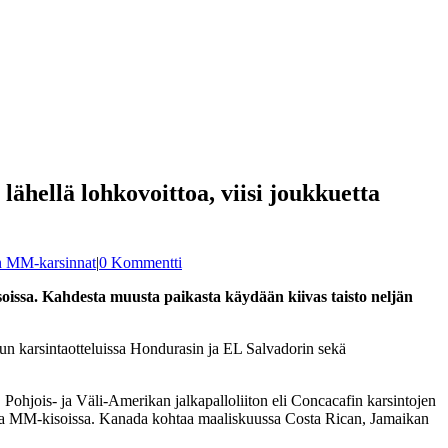
hellä lohkovoittoa, viisi joukkuetta
an MM-karsinnat
|
0 Kommentti
oissa. Kahdesta muusta paikasta käydään kiivas taisto neljän
un karsintaotteluissa Hondurasin ja EL Salvadorin sekä
ohjois- ja Väli-Amerikan jalkapalloliiton eli Concacafin karsintojen
kansa MM-kisoissa. Kanada kohtaa maaliskuussa Costa Rican, Jamaikan