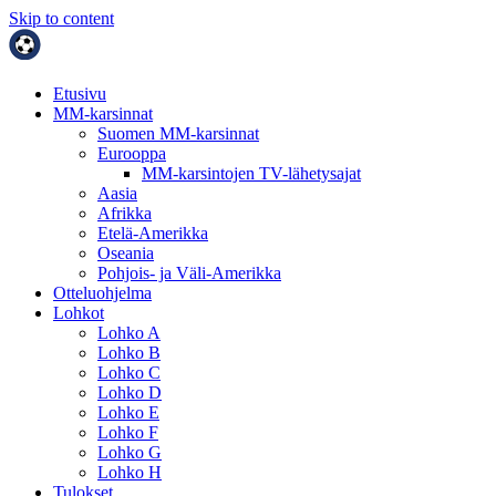
Skip to content
Etusivu
MM-karsinnat
Suomen MM-karsinnat
Eurooppa
MM-karsintojen TV-lähetysajat
Aasia
Afrikka
Etelä-Amerikka
Oseania
Pohjois- ja Väli-Amerikka
Otteluohjelma
Lohkot
Lohko A
Lohko B
Lohko C
Lohko D
Lohko E
Lohko F
Lohko G
Lohko H
Tulokset