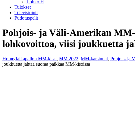
Lohko H
Tulokset
Televisiointi
Pudotuspelit
Pohjois- ja Väli-Amerikan MM-k
lohkovoittoa, viisi joukkuetta 
Home
/
Jalkapallon MM-kisat
,
MM 2022
,
MM-karsinnat
,
Pohjois- ja
joukkuetta jahtaa suoraa paikkaa MM-kisoissa