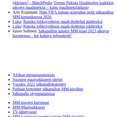
ykkönen? - MatchPedia
:
Teemu Pukista Huuhkajien kaikkien
aikojen maalintekijä – katso maalintekijätilasto
Arto Kujanpää
:
Näin FIFA haluaa nopeuttaa peliä jalkapallon
MM-turnauksessa 2026
Luka
:
Ranska lohkovoittoon maali-iloittelun päätteeksi
Luka
:
Ranska lohkovoittoon maali-iloittelun päätteeksi
Juuso Sallinen
:
Jalkapallon naisten MM-kisat 2023 alkavat
huomenna – lue kattava infopaketti!
Afrikan mestaruusturnaus
Suomen maajoukkueen ottelut
Vuoden 2022 jalkapallokalenteri
Parhaat kertoimet jalkapallon MM-kisoihin
Jalkapallo olympialaisissa
MM-kisojen karsinnat
MM-Maajoukkueet
TV-lähetysajat
MM-karsinnat vuoden naisten MM-kisoihin