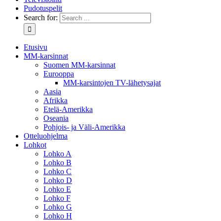
Pudotuspelit
Search for:
Etusivu
MM-karsinnat
Suomen MM-karsinnat
Eurooppa
MM-karsintojen TV-lähetysajat
Aasia
Afrikka
Etelä-Amerikka
Oseania
Pohjois- ja Väli-Amerikka
Otteluohjelma
Lohkot
Lohko A
Lohko B
Lohko C
Lohko D
Lohko E
Lohko F
Lohko G
Lohko H