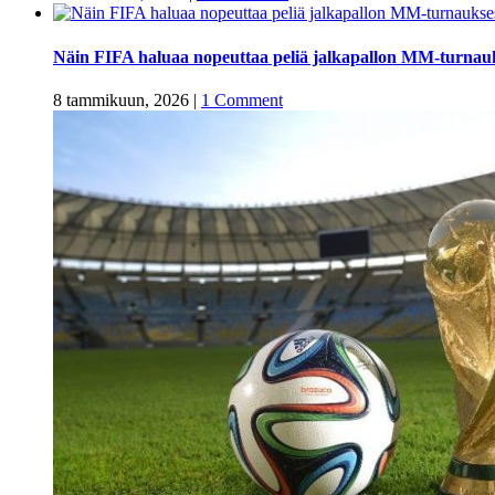
Näin FIFA haluaa nopeuttaa peliä jalkapallon MM-turnau
8 tammikuun, 2026
|
1 Comment