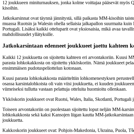
12 joukkueen miniturnauksen, jonka kolme voittajaa pääsevät myös 
kisoihin.
Jatkokarsinnat ovat täynnä jännitystä, sillä paikasta MM-kisoihin tais
muassa Ruotsin ja Walesin ohella sellaisia jalkapallon suurmaita kuin I
Portugali. Lisäksi kaikki otteluparit ovat yksiosaisia, mikä avaa taval
mahdollisuudet yllätyksille.
Jatkokarsintaan edenneet joukkueet jaettu kahteen k
Kaikki 12 joukkuetta on sijoitettu kahteen eri arvontakoriin. Kuusi 
parasta lohkokakkosta on sijoitettu ykköskoriin. Nämä joukkueet pela
ensimmäisen pudotuspeliottelun kotonaan.
Kuusi parasta lohkokakkosta määriteltiin lohkomenestyksen perusteel
osassa karsintalohkoista oli vain viisi joukkuetta, ei kuuden joukkuee
viimeiseksi tullutta vastaan pelattuja otteluita huomioitu ollenkaan.
Ykköskorin joukkueet ovat Ruotsi, Wales, Italia, Skotlanti, Portugali 
Toiseen arvontakoriin on puolestaan sijoitettu loput neljän MM-karsin
lohkokakkosta sekä kaksi Kansojen liigan kautta MM-jatkokarsintaan 
joukkuetta.
Kakkoskorin joukkueet ovat: Pohjois-Makedonia, Ukraina, Puola, Tšek