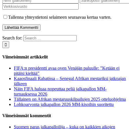
Tallenna yhteystietoni selaimeen seuraavaa kertaa varten.
Search for:
Viimeisimmät artikkelit
FIFA:n presidentti avaa oven Venäjän paluulle: ”Ketään ei
pitäisi kieltää”
Kaaosfinaali Rabatissa – Senegal Afrikan mestariksi jatkoajan
jälkeen
Näin FIFA haluaa nopeuttaa peliä jalkapallon MM-
turnauksessa 2026
Tällainen on Afrikan mestaruuskilpailujen 2025 otteluohjelma
Lohkoarvonta jalkapallon 2026 MM-kisoihin suoritettu
Viimeisimmät kommentit
Suomen paras jalkapalloilija – kuka on kaikkien aikojen