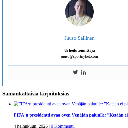
Juuso Sallinen
Urheilutoimittaja
juuso@sportnyhet.com
Samankaltaisia kirjoituksias
FIFA:n presidentti avaa oven Venäjän paluulle: ”Ketään ei p
4 helmikuun, 2026
|
0 Kommentti