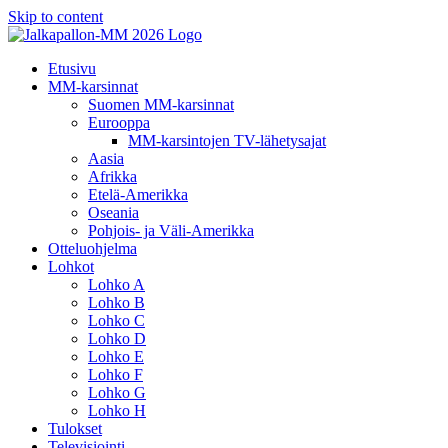
Skip to content
Etusivu
MM-karsinnat
Suomen MM-karsinnat
Eurooppa
MM-karsintojen TV-lähetysajat
Aasia
Afrikka
Etelä-Amerikka
Oseania
Pohjois- ja Väli-Amerikka
Otteluohjelma
Lohkot
Lohko A
Lohko B
Lohko C
Lohko D
Lohko E
Lohko F
Lohko G
Lohko H
Tulokset
Televisiointi