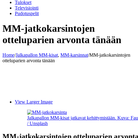
Tulokset
Televisiointi
Pudotuspelit
MM-jatkokarsintojen
otteluparien arvonta tänään
Home
/
Jalkapallon MM-kisat
,
MM-karsinnat
/
MM-jatkokarsintojen
otteluparien arvonta tänään
View Larger Image
Jalkapallon MM-kisat jatkavat kehittymistään. Kuva: Fau
/ Unsplash
MM-jatkokarsintojen otteluparien arvont