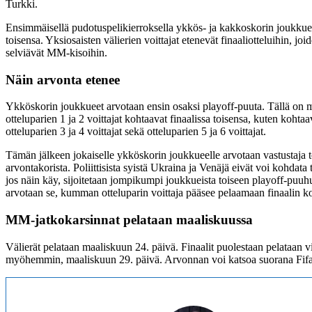
Turkki.
Ensimmäisellä pudotuspelikierroksella ykkös- ja kakkoskorin joukkue
toisensa. Yksiosaisten välierien voittajat etenevät finaaliotteluihin, joid
selviävät MM-kisoihin.
Näin arvonta etenee
Ykköskorin joukkueet arvotaan ensin osaksi playoff-puuta. Tällä on me
otteluparien 1 ja 2 voittajat kohtaavat finaalissa toisensa, kuten kohta
otteluparien 3 ja 4 voittajat sekä otteluparien 5 ja 6 voittajat.
Tämän jälkeen jokaiselle ykköskorin joukkueelle arvotaan vastustaja t
arvontakorista. Poliittisista syistä Ukraina ja Venäjä eivät voi kohdata 
jos näin käy, sijoitetaan jompikumpi joukkueista toiseen playoff-puu
arvotaan se, kumman otteluparin voittaja pääsee pelaamaan finaalin k
MM-jatkokarsinnat pelataan maaliskuussa
Välierät pelataan maaliskuun 24. päivä. Finaalit puolestaan pelataan vi
myöhemmin, maaliskuun 29. päivä. Arvonnan voi katsoa suorana Fifan