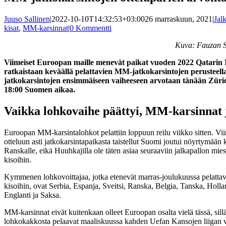
Juuso Sallinen
|
2022-10-10T14:32:53+03:00
26 marraskuun, 2021
|
Jal
kisat
,
MM-karsinnat
|
0 Kommentti
Kuva: Fauzan S
Viimeiset Euroopan maille menevät paikat vuoden 2022 Qatarin
ratkaistaan keväällä pelattavien MM-jatkokarsintojen perusteella
jatkokarsintojen ensimmäiseen vaiheeseen arvotaan tänään Züric
18:00 Suomen aikaa.
Vaikka lohkovaihe päättyi, MM-karsinnat 
Euroopan MM-karsintalohkot pelattiin loppuun reilu viikko sitten. Vi
otteluun asti jatkokarsintapaikasta taistellut Suomi joutui nöyrtymään
Ranskalle, eikä Huuhkajilla ole täten asiaa seuraaviin jalkapallon mi
kisoihin.
Kymmenen lohkovoittajaa, jotka etenevät marras-joulukuussa pelatt
kisoihin, ovat Serbia, Espanja, Sveitsi, Ranska, Belgia, Tanska, Hollan
Englanti ja Saksa.
MM-karsinnat eivät kuitenkaan olleet Euroopan osalta vielä tässä, si
lohkokakkosta pelaavat maaliskuussa kahden Uefan Kansojen liigan v