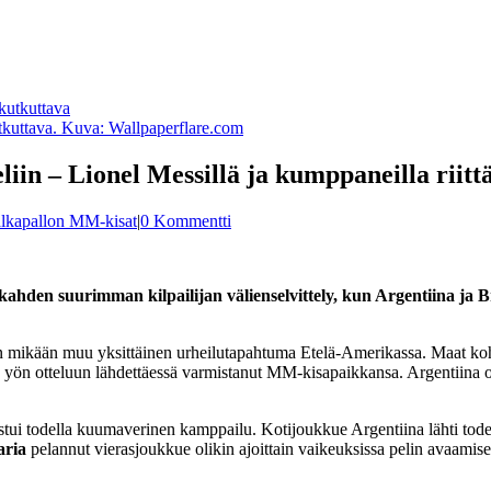
tkuttava. Kuva: Wallpaperflare.com
iin – Lionel Messillä ja kumppaneilla riittä
alkapallon MM-kisat
|
0 Kommentti
en suurimman kilpailijan välienselvittely, kun Argentiina ja Bras
uin mikään muu yksittäinen urheilutapahtuma Etelä-Amerikassa. Maat koh
e yön otteluun lähdettäessä varmistanut MM-kisapaikkansa. Argentiina o
ui todella kuumaverinen kamppailu. Kotijoukkue Argentiina lähti todella
ria
pelannut vierasjoukkue olikin ajoittain vaikeuksissa pelin avaamise