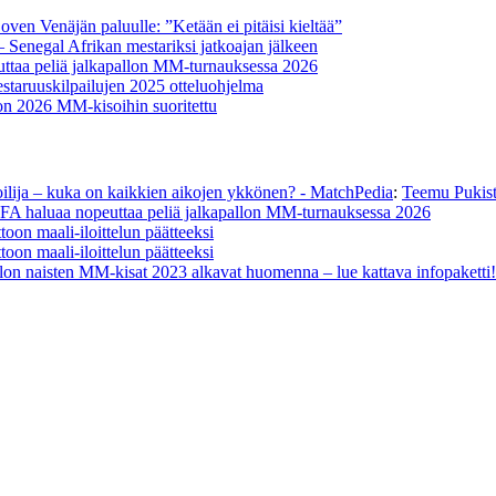
oven Venäjän paluulle: ”Ketään ei pitäisi kieltää”
– Senegal Afrikan mestariksi jatkoajan jälkeen
ttaa peliä jalkapallon MM-turnauksessa 2026
staruuskilpailujen 2025 otteluohjelma
on 2026 MM-kisoihin suoritettu
oilija – kuka on kaikkien aikojen ykkönen? - MatchPedia
:
Teemu Pukista
FA haluaa nopeuttaa peliä jalkapallon MM-turnauksessa 2026
oon maali-iloittelun päätteeksi
oon maali-iloittelun päätteeksi
lon naisten MM-kisat 2023 alkavat huomenna – lue kattava infopaketti!