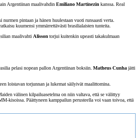
kain Argentiinan maalivahdin
Emiliano Martínezin
kanssa. Real
si nurmen pintaan ja hänen huulestaan vuoti runsaasti verta.
ratkaisu kuumensi ymmärrettävästi brasilialaisten tunteita.
asilian maalivahti
Alisson
torjui kuitenkin upeasti takakulmaan
asilia pelasi nopean pallon Argentiinan boksiin.
Matheus Cunha
jätti
leen loistavan torjunnan ja lukemat säilyivät maalittomina.
aiden välinen kilpailuasetelma on niin valtava, että se välittyy
a MM-kisoissa. Päättyneen kamppailun perusteella voi vaan toivoa, että