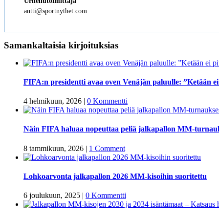
Urheilutoimittaja
antti@sportnythet.com
Samankaltaisia kirjoituksias
FIFA:n presidentti avaa oven Venäjän paluulle: ”Ketään ei p
4 helmikuun, 2026
|
0 Kommentti
Näin FIFA haluaa nopeuttaa peliä jalkapallon MM-turnau
8 tammikuun, 2026
|
1 Comment
Lohkoarvonta jalkapallon 2026 MM-kisoihin suoritettu
6 joulukuun, 2025
|
0 Kommentti