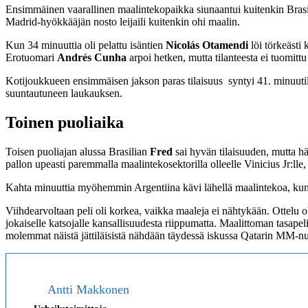
Ensimmäinen vaarallinen maalintekopaikka siunaantui kuitenkin Brasi
Madrid-hyökkääjän nosto leijaili kuitenkin ohi maalin.
Kun 34 minuuttia oli pelattu isäntien
Nicolás Otamendi
löi törkeästi 
Erotuomari
Andrés Cunha
arpoi hetken, mutta tilanteesta ei tuomitt
Kotijoukkueen ensimmäisen jakson paras tilaisuus syntyi 41. minuuti
suuntautuneen laukauksen.
Toinen puoliaika
Toisen puoliajan alussa Brasilian
Fred
sai hyvän tilaisuuden, mutta h
pallon upeasti paremmalla maalintekosektorilla olleelle Vinicius Jr:lle
Kahta minuuttia myöhemmin Argentiina kävi lähellä maalintekoa, ku
Viihdearvoltaan peli oli korkea, vaikka maaleja ei nähtykään. Ottelu ol
jokaiselle katsojalle kansallisuudesta riippumatta. Maalittoman tasape
molemmat näistä jättiläisistä nähdään täydessä iskussa Qatarin MM-nu
Antti Makkonen