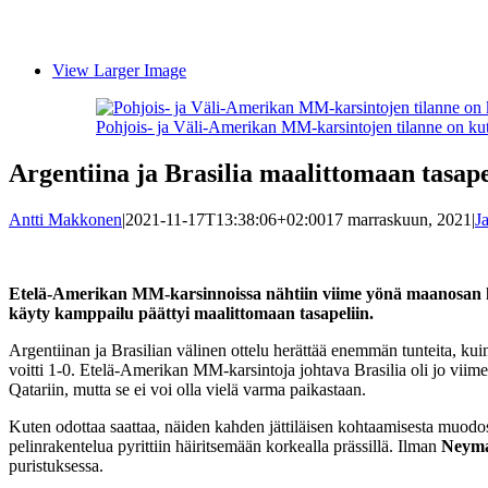
View Larger Image
Pohjois- ja Väli-Amerikan MM-karsintojen tilanne on ku
Argentiina ja Brasilia maalittomaan tasapel
Antti Makkonen
|
2021-11-17T13:38:06+02:00
17 marraskuun, 2021
|
J
Etelä-Amerikan MM-karsinnoissa nähtiin viime yönä maanosan kahd
käyty kamppailu päättyi maalittomaan tasapeliin.
Argentiinan ja Brasilian välinen ottelu herättää enemmän tunteita, k
voitti 1-0. Etelä-Amerikan MM-karsintoja johtava Brasilia oli jo viim
Qatariin, mutta se ei voi olla vielä varma paikastaan.
Kuten odottaa saattaa, näiden kahden jättiläisen kohtaamisesta muodost
pelinrakentelua pyrittiin häiritsemään korkealla prässillä. Ilman
Neyma
puristuksessa.