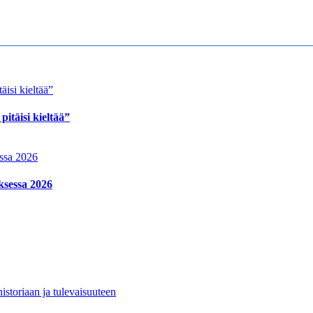
itäisi kieltää”
ksessa 2026