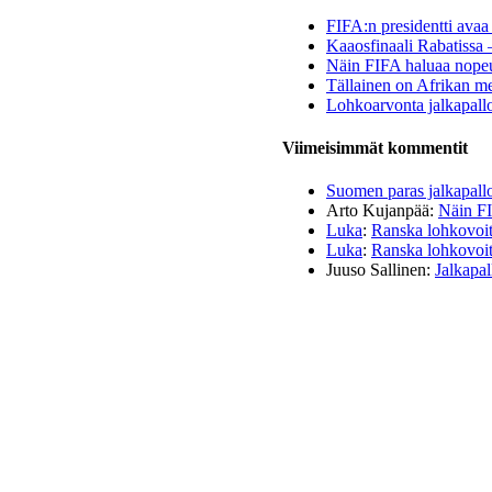
FIFA:n presidentti avaa 
Kaaosfinaali Rabatissa 
Näin FIFA haluaa nopeu
Tällainen on Afrikan me
Lohkoarvonta jalkapall
Viimeisimmät kommentit
Suomen paras jalkapall
Arto Kujanpää
:
Näin FI
Luka
:
Ranska lohkovoitt
Luka
:
Ranska lohkovoitt
Juuso Sallinen
:
Jalkapal