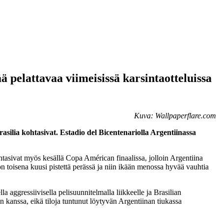
ä pelattavaa viimeisissä karsintaotteluissa
Kuva: Wallpaperflare.com
ilia kohtasivat. Estadio del Bicentenariolla Argentiinassa
tasivat myös kesällä Copa Américan finaalissa, jolloin Argentiina
n toisena kuusi pistettä perässä ja niin ikään menossa hyvää vauhtia
 aggressiivisella pelisuunnitelmalla liikkeelle ja Brasilian
n kanssa, eikä tiloja tuntunut löytyvän Argentiinan tiukassa