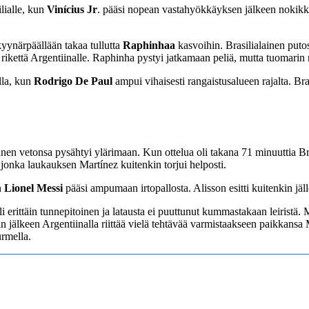
lialle, kun
Vinícius Jr
. pääsi nopean vastahyökkäyksen jälkeen nokik
kyynärpäällään takaa tullutta
Raphinhaa
kasvoihin. Brasilialainen puto
u rikettä Argentiinalle. Raphinha pystyi jatkamaan peliä, mutta tuomarin 
lla, kun
Rodrigo De Paul
ampui vihaisesti rangaistusalueen rajalta. Br
änen vetonsa pysähtyi ylärimaan. Kun ottelua oli takana 71 minuuttia Br
, jonka laukauksen Martínez kuitenkin torjui helposti.
n
Lionel Messi
pääsi ampumaan irtopallosta. Alisson esitti kuitenkin jäl
i erittäin tunnepitoinen ja latausta ei puuttunut kummastakaan leiristä. M
lin jälkeen Argentiinalla riittää vielä tehtävää varmistaakseen paikkans
rmella.