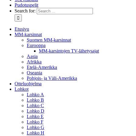
Pudotuspelit
Search for:
Etusivu
MM-karsinnat
Suomen MM-karsinnat
Eurooppa
MM-karsintojen TV-lähetysajat
Aasia
Afrikka
Etelä-Amerikka
Oseania
Pohjois- ja Väli-Amerikka
Otteluohjelma
Lohkot
Lohko A
Lohko B
Lohko C
Lohko D
Lohko E
Lohko F
Lohko G
Lohko H