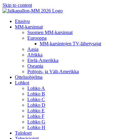
Skip to content
Etusivu
MM-karsinnat
Suomen MM-karsinnat
Eurooppa
MM-karsintojen TV-lähetysajat
Aasia
Afrikka
Etelä-Amerikka
Oseania
Pohjois- ja Väli-Amerikka
Otteluohjelma
Lohkot
Lohko A
Lohko B
Lohko C
Lohko D
Lohko E
Lohko F
Lohko G
Lohko H
Tulokset
Televisiointi